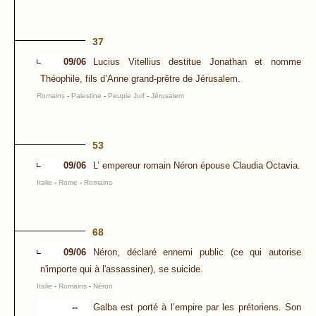
37
09/06
Lucius Vitellius destitue Jonathan et nomme
Théophile, fils d’Anne grand-prêtre de Jérusalem.
Romains
-
Palestine
-
Peuple Juif
-
Jérusalem
53
09/06
L’ empereur romain Néron épouse Claudia Octavia.
Italie
-
Rome
-
Romains
68
09/06
Néron, déclaré ennemi public (ce qui autorise
n'importe qui à l'assassiner), se suicide.
Italie
-
Romains
-
Néron
--
Galba est porté à l’empire par les prétoriens. Son