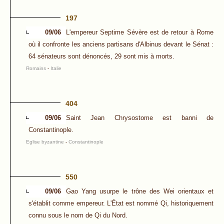
197
09/06
L'empereur Septime Sévère est de retour à Rome
où il confronte les anciens partisans d'Albinus devant le Sénat :
64 sénateurs sont dénoncés, 29 sont mis à morts.
Romains
-
Italie
404
09/06
Saint Jean Chrysostome est banni de
Constantinople.
Eglise byzantine
-
Constantinople
550
09/06
Gao Yang usurpe le trône des Wei orientaux et
s'établit comme empereur. L'État est nommé Qi, historiquement
connu sous le nom de Qi du Nord.