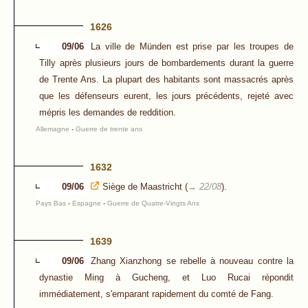
1626
09/06
La ville de Münden est prise par les troupes de
Tilly après plusieurs jours de bombardements durant la guerre
de Trente Ans. La plupart des habitants sont massacrés après
que les défenseurs eurent, les jours précédents, rejeté avec
mépris les demandes de reddition.
Allemagne
-
Guerre de trente ans
1632
09/06
Siège de Maastricht (
→ 22/08
).
Pays Bas
-
Espagne
-
Guerre de Quatre-Vingts Ans
1639
09/06
Zhang Xianzhong se rebelle à nouveau contre la
dynastie Ming à Gucheng, et Luo Rucai répondit
immédiatement, s'emparant rapidement du comté de Fang.