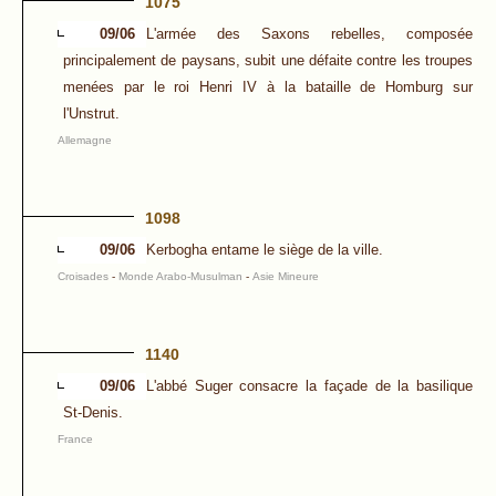
1075
09/06
L'armée des Saxons rebelles, composée
principalement de paysans, subit une défaite contre les troupes
menées par le roi Henri IV à la bataille de Homburg sur
l'Unstrut.
Allemagne
1098
09/06
Kerbogha entame le siège de la ville.
Croisades
-
Monde Arabo-Musulman
-
Asie Mineure
1140
09/06
L'abbé Suger consacre la façade de la basilique
St-Denis.
France