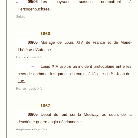
09/06
Les paysans suisses combattent à
Herzogenbuchsee.
Suisse
1660
09/06
Mariage de Louis XIV de France et de Marie-
Thérèse d'Autriche.
France
-
Louis XIV
--
Louis XIV arbitre un incident protocolaire entre les
becs de corbin et les gardes du corps, à l'église de St-Jean-de-
Luz.
France
-
Louis XIV
1667
09/06
Début du raid sur la Medway, au cours de la
deuxième guerre anglo-néerlandaise.
Angleterre
-
Pays Bas