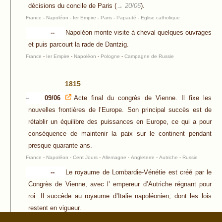
décisions du concile de Paris (
→ 20/06
).
France
-
Napoléon
-
Ier Empire
-
Paris
-
Papauté
-
Eglise catholique
--
Napoléon monte visite à cheval quelques ouvrages
et puis parcourt la rade de Dantzig.
France
-
Ier Empire
-
Napoléon
-
Pologne
-
Campagne de Russie
1815
09/06
Acte final du congrès de Vienne. Il fixe les
nouvelles frontières de l’Europe. Son principal succès est de
rétablir un équilibre des puissances en Europe, ce qui a pour
conséquence de maintenir la paix sur le continent pendant
presque quarante ans.
France
-
Napoléon
-
Cent Jours
-
Allemagne
-
Angleterre
-
Autriche
-
Russie
--
Le royaume de Lombardie-Vénétie est créé par le
Congrès de Vienne, avec l’ empereur d’Autriche régnant pour
roi. Il succède au royaume d’Italie napoléonien, dont les lois
restent en vigueur.
Italie
-
Autriche