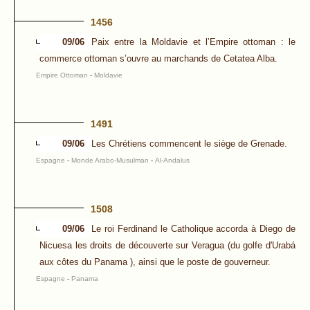
1456
09/06
Paix entre la Moldavie et l’Empire ottoman : le
commerce ottoman s’ouvre au marchands de Cetatea Alba.
Empire Ottoman
-
Moldavie
1491
09/06
Les Chrétiens commencent le siège de Grenade.
Espagne
-
Monde Arabo-Musulman
-
Al-Andalus
1508
09/06
Le roi Ferdinand le Catholique accorda à Diego de
Nicuesa les droits de découverte sur Veragua (du golfe d'Urabá
aux côtes du Panama ), ainsi que le poste de gouverneur.
Espagne
-
Panama