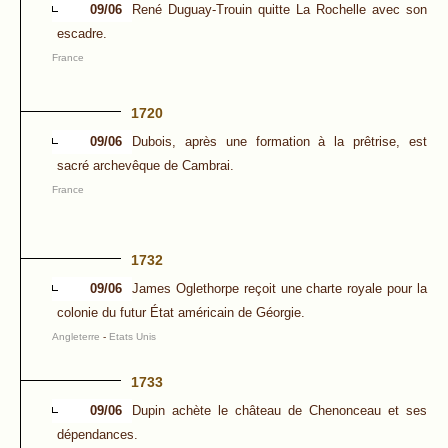
09/06
René Duguay-Trouin quitte La Rochelle avec son
escadre.
France
1720
09/06
Dubois, après une formation à la prêtrise, est
sacré archevêque de Cambrai.
France
1732
09/06
James Oglethorpe reçoit une charte royale pour la
colonie du futur État américain de Géorgie.
Angleterre
-
Etats Unis
1733
09/06
Dupin achète le château de Chenonceau et ses
dépendances.