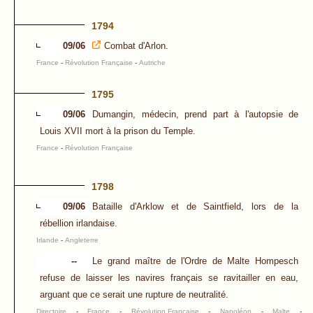
1794
09/06
Combat d'Arlon.
France
-
Révolution Française
-
Autriche
1795
09/06
Dumangin, médecin, prend part à l'autopsie de
Louis XVII mort à la prison du Temple.
France
-
Révolution Française
1798
09/06
Bataille d'Arklow et de Saintfield, lors de la
rébellion irlandaise.
Irlande
-
Angleterre
--
Le grand maître de l'Ordre de Malte Hompesch
refuse de laisser les navires français se ravitailler en eau,
arguant que ce serait une rupture de neutralité.
Directoire
-
France
-
Révolution Française
-
Napoléon
-
Malte
-