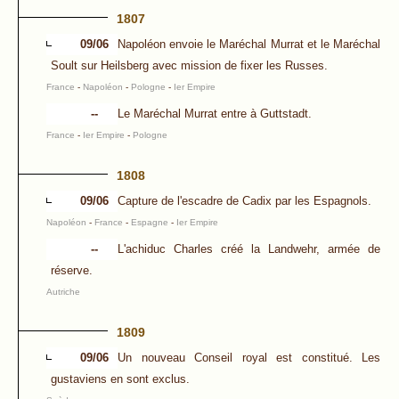
1807
09/06
Napoléon envoie le Maréchal Murrat et le Maréchal
Soult sur Heilsberg avec mission de fixer les Russes.
France
-
Napoléon
-
Pologne
-
Ier Empire
--
Le Maréchal Murrat entre à Guttstadt.
France
-
Ier Empire
-
Pologne
1808
09/06
Capture de l'escadre de Cadix par les Espagnols.
Napoléon
-
France
-
Espagne
-
Ier Empire
--
L'achiduc Charles créé la Landwehr, armée de
réserve.
Autriche
1809
09/06
Un nouveau Conseil royal est constitué. Les
gustaviens en sont exclus.