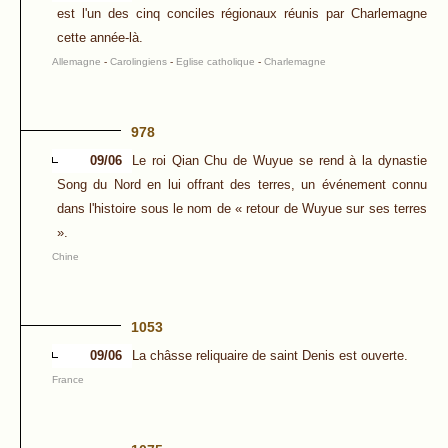
est l'un des cinq conciles régionaux réunis par Charlemagne
cette année-là.
Allemagne
-
Carolingiens
-
Eglise catholique
-
Charlemagne
978
09/06
Le roi Qian Chu de Wuyue se rend à la dynastie
Song du Nord en lui offrant des terres, un événement connu
dans l'histoire sous le nom de « retour de Wuyue sur ses terres
».
Chine
1053
09/06
La châsse reliquaire de saint Denis est ouverte.
France