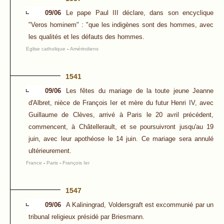
09/06
Le pape Paul III déclare, dans son encyclique
"Veros hominem" : "que les indigènes sont des hommes, avec
les qualités et les défauts des hommes.
Eglise catholique
-
Amérindiens
1541
09/06
Les fêtes du mariage de la toute jeune Jeanne
d'Albret, nièce de François Ier et mère du futur Henri IV, avec
Guillaume de Clèves, arrivé à Paris le 20 avril précédent,
commencent, à Châtellerault, et se poursuivront jusqu'au 19
juin, avec leur apothéose le 14 juin. Ce mariage sera annulé
ultérieurement.
France
-
Paris
-
François Ier
1547
09/06
A Kaliningrad, Voldersgraft est excommunié par un
tribunal religieux présidé par Briesmann.