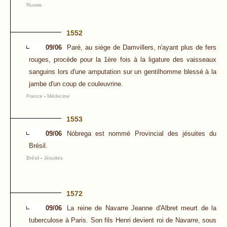
Russie
1552
09/06
Paré, au siège de Damvillers, n'ayant plus de fers
rouges, procède pour la 1ère fois à la ligature des vaisseaux
sanguins lors d'une amputation sur un gentilhomme blessé à la
jambe d'un coup de couleuvrine.
France
-
Médecine
1553
09/06
Nóbrega est nommé Provincial des jésuites du
Brésil.
Brésil
-
Jésuites
1572
09/06
La reine de Navarre Jeanne d'Albret meurt de la
tuberculose à Paris. Son fils Henri devient roi de Navarre, sous