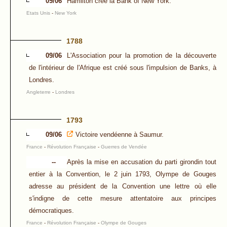
09/06
Hamilton créé la Bank of New York.
Etats Unis
-
New York
1788
09/06
L'Association pour la promotion de la découverte
de l'intérieur de l'Afrique est créé sous l'impulsion de Banks, à
Londres.
Angleterre
-
Londres
1793
09/06
Victoire vendéenne à Saumur.
France
-
Révolution Française
-
Guerres de Vendée
--
Après la mise en accusation du parti girondin tout
entier à la Convention, le 2 juin 1793, Olympe de Gouges
adresse au président de la Convention une lettre où elle
s'indigne de cette mesure attentatoire aux principes
démocratiques.
France
-
Révolution Française
-
Olympe de Gouges