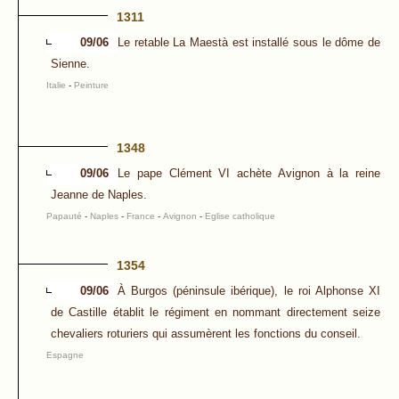
1311
09/06
Le retable La Maestà est installé sous le dôme de
Sienne.
Italie
-
Peinture
1348
09/06
Le pape Clément VI achète Avignon à la reine
Jeanne de Naples.
Papauté
-
Naples
-
France
-
Avignon
-
Eglise catholique
1354
09/06
À Burgos (péninsule ibérique), le roi Alphonse XI
de Castille établit le régiment en nommant directement seize
chevaliers roturiers qui assumèrent les fonctions du conseil.
Espagne