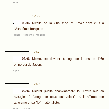
France
1736
09/06
Nivelle de la Chaussée et Boyer sont élus à
l'Académie française.
France
-
Académie Française
1747
09/06
Momozono devient, à l'âge de 6 ans, le 116e
empereur du Japon.
Japon
1749
09/06
Diderot publie anonymement la "Lettre sur les
aveugles à l'usage de ceux qui voient" où il affirme son
athéisme et sa "foi" matérialiste.
France
-
Diderot