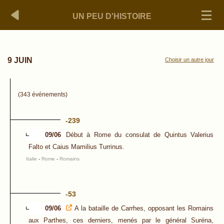
UN PEU D'HISTOIRE
9 JUIN
Choisir un autre jour
(343 événements)
-239
09/06
Début à Rome du consulat de Quintus Valerius
Falto et Caius Mamilius Turrinus.
Italie
-
Rome
-
Romains
-53
09/06
A la bataille de Carrhes, opposant les Romains
aux Parthes, ces derniers, menés par le général Suréna,