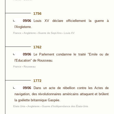
1756
09/06
Louis XV déclare officiellement la guerre à
l'Angleterre.
France
-
Angleterre
-
Guerre de Sept Ans
-
Louis XV
1762
09/06
Le Parlement condamne le traité "Emile ou de
l'Education" de Rousseau.
France
-
Rousseau
1772
09/06
Dans un acte de rébellion contre les Actes de
navigation, des révolutionnaires américains attaquent et brûlent
la goélette britannique Gaspée.
Etats Unis
-
Angleterre
-
Guerre d'Indépendance des États-Unis