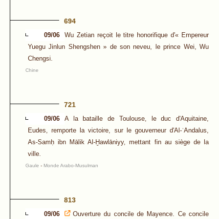
694
09/06
Wu Zetian reçoit le titre honorifique d'« Empereur
Yuegu Jinlun Shengshen » de son neveu, le prince Wei, Wu
Chengsi.
Chine
721
09/06
A la bataille de Toulouse, le duc d'Aquitaine,
Eudes, remporte la victoire, sur le gouverneur d'Al-ʾAndalus,
As-Samḥ ibn Mālik Al-Ḫawlāniyy, mettant fin au siège de la
ville.
Gaule
-
Monde Arabo-Musulman
813
09/06
Ouverture du concile de Mayence. Ce concile