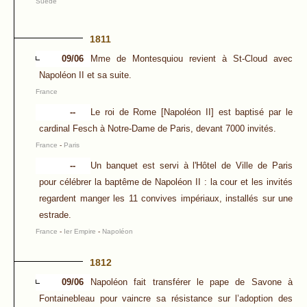
Suède
1811
09/06
Mme de Montesquiou revient à St-Cloud avec
Napoléon II et sa suite.
France
--
Le roi de Rome [Napoléon II] est baptisé par le
cardinal Fesch à Notre-Dame de Paris, devant 7000 invités.
France
-
Paris
--
Un banquet est servi à l'Hôtel de Ville de Paris
pour célébrer la baptême de Napoléon II : la cour et les invités
regardent manger les 11 convives impériaux, installés sur une
estrade.
France
-
Ier Empire
-
Napoléon
1812
09/06
Napoléon fait transférer le pape de Savone à
Fontainebleau pour vaincre sa résistance sur l’adoption des