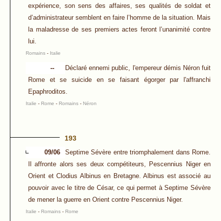
expérience, son sens des affaires, ses qualités de soldat et
d’administrateur semblent en faire l’homme de la situation. Mais
la maladresse de ses premiers actes feront l’unanimité contre
lui.
Romains
-
Italie
--
Déclaré ennemi public, l'empereur démis Néron fuit
Rome et se suicide en se faisant égorger par l'affranchi
Epaphroditos.
Italie
-
Rome
-
Romains
-
Néron
193
09/06
Septime Sévère entre triomphalement dans Rome.
Il affronte alors ses deux compétiteurs, Pescennius Niger en
Orient et Clodius Albinus en Bretagne. Albinus est associé au
pouvoir avec le titre de César, ce qui permet à Septime Sévère
de mener la guerre en Orient contre Pescennius Niger.
Italie
-
Romains
-
Rome