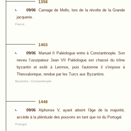
1358
09/06
Carnage de Mello, lors de la révolte de la Grande
jacquerie.
France
1403
09/06
Manuel II Paléologue entre à Constantinople. Son
neveu l’usurpateur Jean VII Paléologue est chassé du trône
byzantin et exilé à Lemnos, puis l'automne il s'impose à
Thessalonique, rendue par les Turcs aux Byzantins.
Byzantins
-
Constantinople
1448
09/06
Alphonse V, ayant atteint l'âge de la majorité,
accède à la plénitude des pouvoirs en tant que roi du Portugal.
Portugal