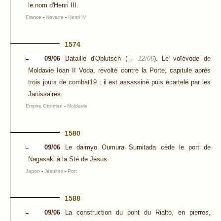
le nom d'Henri III.
France
-
Navarre
-
Henri IV
1574
09/06
Bataille d'Oblutsch (
→ 12/06
). Le voïévode de
Moldavie Ioan II Voda, révolté contre la Porte, capitule après
trois jours de combat19 ; il est assassiné puis écartelé par les
Janissaires.
Empire Ottoman
-
Moldavie
1580
09/06
Le daimyo Oumura Sumitada cède le port de
Nagasaki à la Sté de Jésus.
Japon
-
Jésuites
-
Port
1588
09/06
La construction du pont du Rialto, en pierres,