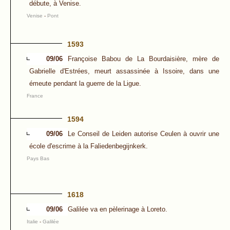
débute, à Venise.
Venise
-
Pont
1593
09/06
Françoise Babou de La Bourdaisière, mère de
Gabrielle d'Estrées, meurt assassinée à Issoire, dans une
émeute pendant la guerre de la Ligue.
France
1594
09/06
Le Conseil de Leiden autorise Ceulen à ouvrir une
école d'escrime à la Faliedenbegijnkerk.
Pays Bas
1618
09/06
Galilée va en pèlerinage à Loreto.
Italie
-
Galilée