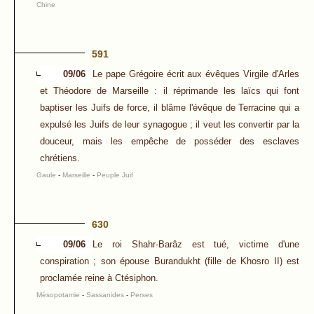
Chine
591
09/06
Le pape Grégoire écrit aux évêques Virgile d'Arles
et Théodore de Marseille : il réprimande les laïcs qui font
baptiser les Juifs de force, il blâme l'évêque de Terracine qui a
expulsé les Juifs de leur synagogue ; il veut les convertir par la
douceur, mais les empêche de posséder des esclaves
chrétiens.
Gaule
-
Marseille
-
Peuple Juif
630
09/06
Le roi Shahr-Barâz est tué, victime d'une
conspiration ; son épouse Burandukht (fille de Khosro II) est
proclamée reine à Ctésiphon.
Mésopotamie
-
Sassanides
-
Perses