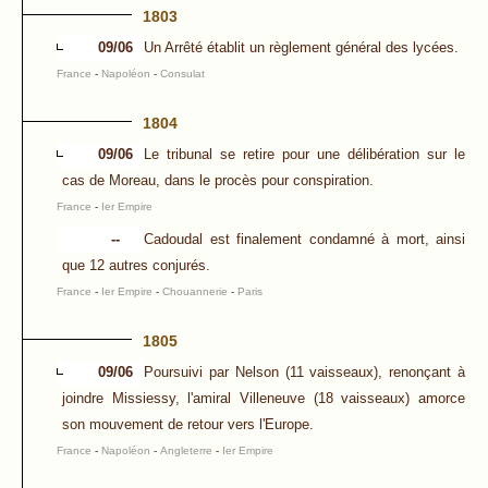
1803
09/06
Un Arrêté établit un règlement général des lycées.
France
-
Napoléon
-
Consulat
1804
09/06
Le tribunal se retire pour une délibération sur le
cas de Moreau, dans le procès pour conspiration.
France
-
Ier Empire
--
Cadoudal est finalement condamné à mort, ainsi
que 12 autres conjurés.
France
-
Ier Empire
-
Chouannerie
-
Paris
1805
09/06
Poursuivi par Nelson (11 vaisseaux), renonçant à
joindre Missiessy, l'amiral Villeneuve (18 vaisseaux) amorce
son mouvement de retour vers l'Europe.
France
-
Napoléon
-
Angleterre
-
Ier Empire