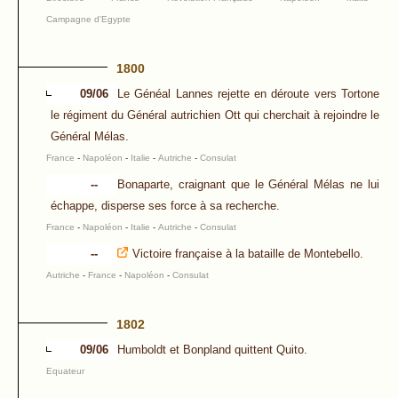
Campagne d'Egypte
1800
09/06
Le Généal Lannes rejette en déroute vers Tortone
le régiment du Général autrichien Ott qui cherchait à rejoindre le
Général Mélas.
France
-
Napoléon
-
Italie
-
Autriche
-
Consulat
--
Bonaparte, craignant que le Général Mélas ne lui
échappe, disperse ses force à sa recherche.
France
-
Napoléon
-
Italie
-
Autriche
-
Consulat
--
Victoire française à la bataille de Montebello.
Autriche
-
France
-
Napoléon
-
Consulat
1802
09/06
Humboldt et Bonpland quittent Quito.
Equateur