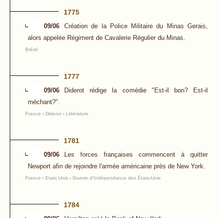
1775
09/06
Création de la Police Militaire du Minas Gerais,
alors appelée Régiment de Cavalerie Régulier du Minas.
Brésil
1777
09/06
Diderot rédige la comédie "Est-il bon? Est-il
méchant?".
France
-
Diderot
-
Littérature
1781
09/06
Les forces françaises commencent à quitter
Newport afin de rejoindre l'armée américaine près de New York.
France
-
Etats Unis
-
Guerre d'Indépendance des États-Unis
1784