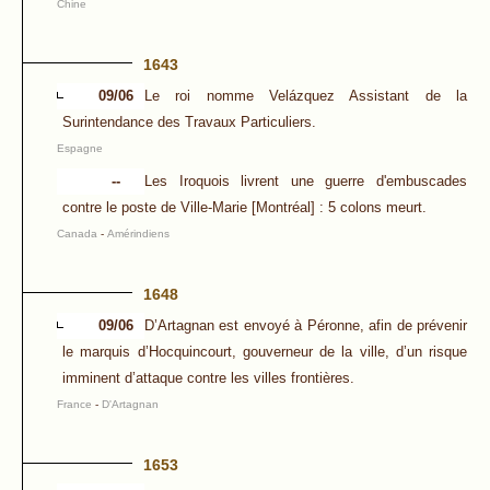
Chine
1643
09/06
Le roi nomme Velázquez Assistant de la
Surintendance des Travaux Particuliers.
Espagne
--
Les Iroquois livrent une guerre d'embuscades
contre le poste de Ville-Marie [Montréal] : 5 colons meurt.
Canada
-
Amérindiens
1648
09/06
D’Artagnan est envoyé à Péronne, afin de prévenir
le marquis d’Hocquincourt, gouverneur de la ville, d’un risque
imminent d’attaque contre les villes frontières.
France
-
D'Artagnan
1653