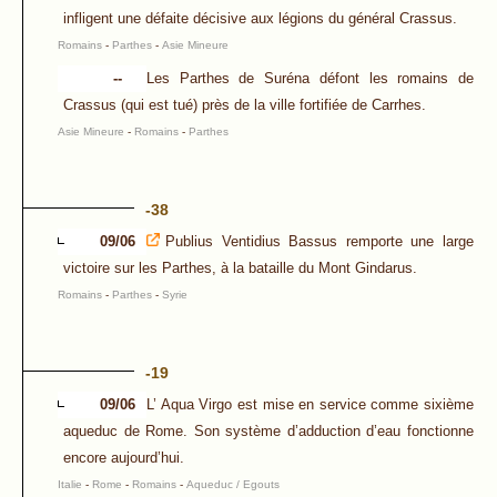
infligent une défaite décisive aux légions du général Crassus.
Romains
-
Parthes
-
Asie Mineure
--
Les Parthes de Suréna défont les romains de
Crassus (qui est tué) près de la ville fortifiée de Carrhes.
Asie Mineure
-
Romains
-
Parthes
-38
09/06
Publius Ventidius Bassus remporte une large
victoire sur les Parthes, à la bataille du Mont Gindarus.
Romains
-
Parthes
-
Syrie
-19
09/06
L’ Aqua Virgo est mise en service comme sixième
aqueduc de Rome. Son système d’adduction d’eau fonctionne
encore aujourd’hui.
Italie
-
Rome
-
Romains
-
Aqueduc / Egouts