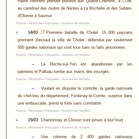
Rairie viennent prendre position aux Quatre-Chemins, à L'Oie,
au carrefour des routes de Nantes à La Rochelle et des Sables-
d'Olonne à Saumur.
France
-
Révolution Française
-
Guerres de Vendée
14/03
Première bataille de Cholet. 15 000 paysans
prennent d'assaut la ville de Cholet, défendue par seulement
500 gardes nationaux qui sont tous tués ou faits prisonniers.
France
-
Révolution Française
-
Guerres de Vendée
--
La Roche-sur-Yon est abandonnée par les
patriotes et Palluau tombe aux mains des insurgés.
France
-
Révolution Française
-
Guerres de Vendée
--
Voulant en disputer le contrôle, la garde nationale
du chef-lieu du département, Fontenay-le-Comte, surprise dans
une embuscade, prend la fuite sans combattre.
France
-
Révolution Française
-
Guerres de Vendée
15/03
Chantonnay et Clisson sont prises à leur tour[.
France
-
Révolution Française
-
Guerres de Vendée
--
Une colonne de 2 400 gardes nationaux