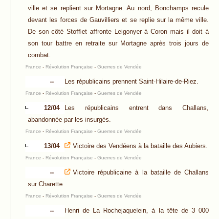
ville et se replient sur Mortagne. Au nord, Bonchamps recule
devant les forces de Gauvilliers et se replie sur la même ville.
De son côté Stofflet affronte Leigonyer à Coron mais il doit à
son tour battre en retraite sur Mortagne après trois jours de
combat.
France
-
Révolution Française
-
Guerres de Vendée
--
Les républicains prennent Saint-Hilaire-de-Riez.
France
-
Révolution Française
-
Guerres de Vendée
12/04
Les républicains entrent dans Challans,
abandonnée par les insurgés.
France
-
Révolution Française
-
Guerres de Vendée
13/04
Victoire des Vendéens à la bataille des Aubiers.
France
-
Révolution Française
-
Guerres de Vendée
--
Victoire républicaine à la bataille de Challans
sur Charette.
France
-
Révolution Française
-
Guerres de Vendée
--
Henri de La Rochejaquelein, à la tête de 3 000