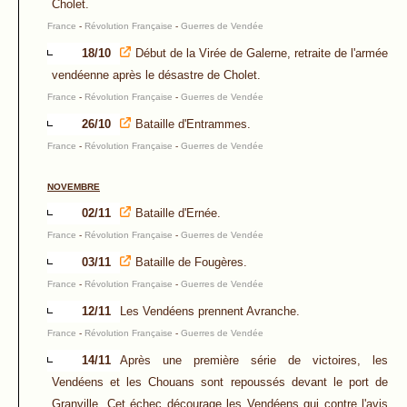
Cholet.
France
-
Révolution Française
-
Guerres de Vendée
18/10
Début de la Virée de Galerne, retraite de l'armée
vendéenne après le désastre de Cholet.
France
-
Révolution Française
-
Guerres de Vendée
26/10
Bataille d'Entrammes.
France
-
Révolution Française
-
Guerres de Vendée
NOVEMBRE
02/11
Bataille d'Ernée.
France
-
Révolution Française
-
Guerres de Vendée
03/11
Bataille de Fougères.
France
-
Révolution Française
-
Guerres de Vendée
12/11
Les Vendéens prennent Avranche.
France
-
Révolution Française
-
Guerres de Vendée
14/11
Après une première série de victoires, les
Vendéens et les Chouans sont repoussés devant le port de
Granville. Cet échec décourage les Vendéens qui contre l'avis