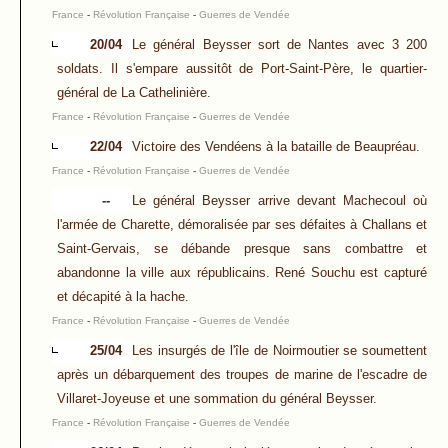
France
-
Révolution Française
-
Guerres de Vendée
20/04
Le général Beysser sort de Nantes avec 3 200
soldats. Il s'empare aussitôt de Port-Saint-Père, le quartier-
général de La Cathelinière.
France
-
Révolution Française
-
Guerres de Vendée
22/04
Victoire des Vendéens à la bataille de Beaupréau.
France
-
Révolution Française
-
Guerres de Vendée
--
Le général Beysser arrive devant Machecoul où
l'armée de Charette, démoralisée par ses défaites à Challans et
Saint-Gervais, se débande presque sans combattre et
abandonne la ville aux républicains. René Souchu est capturé
et décapité à la hache.
France
-
Révolution Française
-
Guerres de Vendée
25/04
Les insurgés de l'île de Noirmoutier se soumettent
après un débarquement des troupes de marine de l'escadre de
Villaret-Joyeuse et une sommation du général Beysser.
France
-
Révolution Française
-
Guerres de Vendée