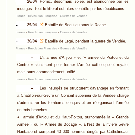
26/04
Pornic, désormais isolée, est abandonnée par les
insurgés. Tout le littoral est alors contrôlé par les républicains.
France
-
Révolution Française
-
Guerres de Vendée
29/04
Bataille de Beaulieu-sous-la-Roche.
France
-
Révolution Française
-
Guerres de Vendée
30/04
Bataille de Legé, pendant la guerre de Vendée.
France
-
Révolution Française
-
Guerres de Vendée
--
L'« armée d'Anjou » et l'« armée du Poitou et du
Centre » s'unissent pour former l'Armée catholique et royale,
mais sans commandement unifié.
France
-
Révolution Française
-
Guerres de Vendée
--
Les insurgés se structurent davantage en formant
à Châtillon-sur-Sèvre un Conseil supérieur de la Vendée chargé
d'administrer les territoires conquis et en réorganisant l'armée
en trois branches :
♦ l'armée d'Anjou et du Haut-Poitou, surnommée la « Grande
Armée » ou l'« Armée du Bocage », à l'est de la rivière Sèvre
Nantaise et comptant 40 000 hommes dirigés par Cathelineau,