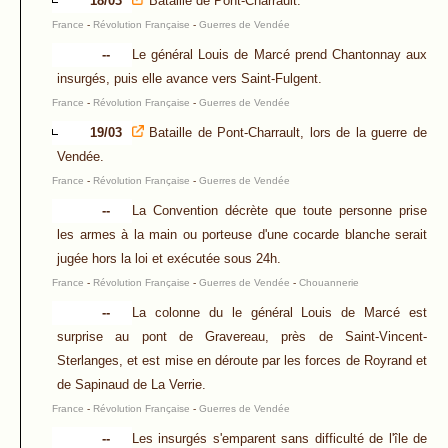
18/03
Bataille de Pont-Charrault.
France
-
Révolution Française
-
Guerres de Vendée
--
Le général Louis de Marcé prend Chantonnay aux
insurgés, puis elle avance vers Saint-Fulgent.
France
-
Révolution Française
-
Guerres de Vendée
19/03
Bataille de Pont-Charrault, lors de la guerre de
Vendée.
France
-
Révolution Française
-
Guerres de Vendée
--
La Convention décrète que toute personne prise
les armes à la main ou porteuse d'une cocarde blanche serait
jugée hors la loi et exécutée sous 24h.
France
-
Révolution Française
-
Guerres de Vendée
-
Chouannerie
--
La colonne du le général Louis de Marcé est
surprise au pont de Gravereau, près de Saint-Vincent-
Sterlanges, et est mise en déroute par les forces de Royrand et
de Sapinaud de La Verrie.
France
-
Révolution Française
-
Guerres de Vendée
--
Les insurgés s'emparent sans difficulté de l'île de