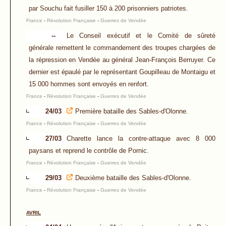
par Souchu fait fusiller 150 à 200 prisonniers patriotes.
France
-
Révolution Française
-
Guerres de Vendée
--
Le Conseil exécutif et le Comité de sûreté
générale remettent le commandement des troupes chargées de
la répression en Vendée au général Jean-François Berruyer. Ce
dernier est épaulé par le représentant Goupilleau de Montaigu et
15 000 hommes sont envoyés en renfort.
France
-
Révolution Française
-
Guerres de Vendée
24/03
Première bataille des Sables-d'Olonne.
France
-
Révolution Française
-
Guerres de Vendée
27/03
Charette lance la contre-attaque avec 8 000
paysans et reprend le contrôle de Pornic.
France
-
Révolution Française
-
Guerres de Vendée
29/03
Deuxième bataille des Sables-d'Olonne.
France
-
Révolution Française
-
Guerres de Vendée
AVRIL