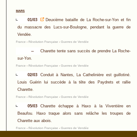
MARS
01/03
Deuxième bataille de La Roche-sur-Yon et fin
du massacre des Lucs-sur-Boulogne, pendant la guerre de
Vendée.
France
-
Révolution Française
-
Guerres de Vendée
--
Charette tente sans succès de prendre La Roche-
sur-Yon.
France
-
Révolution Française
-
Guerres de Vendée
02/03
Conduit à Nantes, La Cathelinière est guillotiné.
Louis Guérin lui succède à la tête des Paydrets et rallie
Charette.
France
-
Révolution Française
-
Guerres de Vendée
05/03
Charette échappe à Haxo à la Viventière en
Beaufou. Haxo traque alors sans relâche les troupes de
Charette aux abois.
France
-
Révolution Française
-
Guerres de Vendée