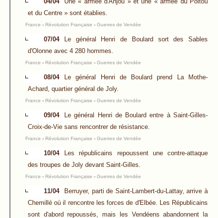
04/04
Une « armée d'Anjou » et une « armée du Poitou
et du Centre » sont établies.
France
-
Révolution Française
-
Guerres de Vendée
07/04
Le général Henri de Boulard sort des Sables
d'Olonne avec 4 280 hommes.
France
-
Révolution Française
-
Guerres de Vendée
08/04
Le général Henri de Boulard prend La Mothe-
Achard, quartier général de Joly.
France
-
Révolution Française
-
Guerres de Vendée
09/04
Le général Henri de Boulard entre à Saint-Gilles-
Croix-de-Vie sans rencontrer de résistance.
France
-
Révolution Française
-
Guerres de Vendée
10/04
Les républicains repoussent une contre-attaque
des troupes de Joly devant Saint-Gilles.
France
-
Révolution Française
-
Guerres de Vendée
11/04
Berruyer, parti de Saint-Lambert-du-Lattay, arrive à
Chemillé où il rencontre les forces de d'Elbée. Les Républicains
sont d'abord repoussés, mais les Vendéens abandonnent la