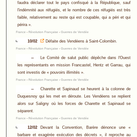
faudra déclarer tout le pays confisqué à la République, sauf
l'indémnité aux réfugiés, et le nombre de ces réfugiés est très
faible, relativement au reste qui est coupable, qui a péri et qui
périra ».
France
-
Révolution Française
-
Guerres de Vendée
10/02
Défaite des Vendéens à Saint-Colombin.
France
-
Révolution Française
-
Guerres de Vendée
--
Le Comité de salut public dépêche dans l'Ouest
les représentants en mission Francastel, Hentz et Garrau, qui
sont investis de « pouvoirs illimités ».
France
-
Révolution Française
-
Guerres de Vendée
--
Charette et Sapinaud se heurent à la colonne de
Duquesnoy qui les met en déroute. Les Vendéens se replient
alors sur Saligny où les forces de Charette et Sapinaud se
séparent.
France
-
Révolution Française
-
Guerres de Vendée
12/02
Devant la Convention, Barère dénonce une «
barbare et exagérée exécution des décrets », il reproche au