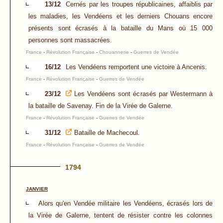
13/12
Cernés par les troupes républicaines, affaiblis par
les maladies, les Vendéens et les derniers Chouans encore
présents sont écrasés à la bataille du Mans où 15 000
personnes sont massacrées.
France
-
Révolution Française
-
Chouannerie
-
Guerres de Vendée
16/12
Les Vendéens remportent une victoire à Ancenis.
France
-
Révolution Française
-
Guerres de Vendée
23/12
Les Vendéens sont écrasés par Westermann à
la bataille de Savenay. Fin de la Virée de Galerne.
France
-
Révolution Française
-
Guerres de Vendée
31/12
Bataille de Machecoul.
France
-
Révolution Française
-
Guerres de Vendée
1794
JANVIER
Alors qu'en Vendée militaire les Vendéens, écrasés lors de
la Virée de Galerne, tentent de résister contre les colonnes