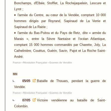
Bonchamps, d'Elbée, Stofflet, La Rochejaquelein, Lescure et
Lyrot ;
♦ l'armée du Centre, au cœur de la Vendée, comptant 10 000
hommes dirigés par Royrand, Sapinaud de La Verrie et
Sapinaud de La Rairie ;
♦ l'armée du Bas-Poitou et du Pays de Retz, dite « armée du
Marais », entre la Sèvre Nantaise et l'océan Atlantique,
comptant 15 000 hommes commandés par Charette, Joly, La
Cathelinière, Couëtus, Guérin, Savin, Pajot et La Roche Saint-
André.
France
-
Révolution Française
-
Guerres de Vendée
MAI
05/05
Bataille de Thouars, pendant la guerre de
Vendée.
France
-
Révolution Française
-
Guerres de Vendée
07/05
Victoire vendéenne au bataille de Saint-
Colombin.