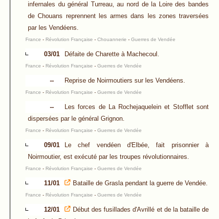
infernales du général Turreau, au nord de la Loire des bandes
de Chouans reprennent les armes dans les zones traversées
par les Vendéens.
France
-
Révolution Française
-
Chouannerie
-
Guerres de Vendée
03/01
Défaite de Charette à Machecoul.
France
-
Révolution Française
-
Guerres de Vendée
--
Reprise de Noirmoutiers sur les Vendéens.
France
-
Révolution Française
-
Guerres de Vendée
--
Les forces de La Rochejaquelein et Stofflet sont
dispersées par le général Grignon.
France
-
Révolution Française
-
Guerres de Vendée
09/01
Le chef vendéen d'Elbée, fait prisonnier à
Noirmoutier, est exécuté par les troupes révolutionnaires.
France
-
Révolution Française
-
Guerres de Vendée
11/01
Bataille de Grasla pendant la guerre de Vendée.
France
-
Révolution Française
-
Guerres de Vendée
12/01
Début des fusillades d'Avrillé et de la bataille de