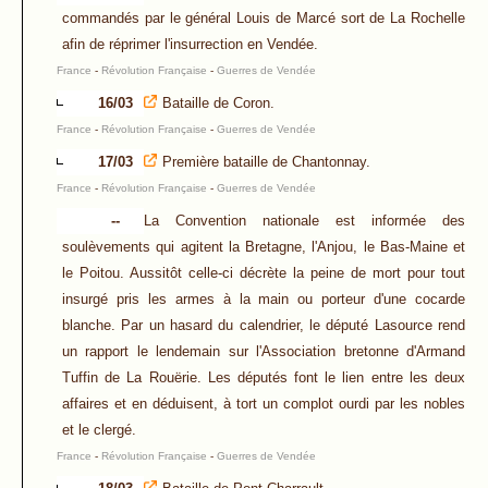
commandés par le général Louis de Marcé sort de La Rochelle
afin de réprimer l'insurrection en Vendée.
France
-
Révolution Française
-
Guerres de Vendée
16/03
Bataille de Coron.
France
-
Révolution Française
-
Guerres de Vendée
17/03
Première bataille de Chantonnay.
France
-
Révolution Française
-
Guerres de Vendée
--
La Convention nationale est informée des
soulèvements qui agitent la Bretagne, l'Anjou, le Bas-Maine et
le Poitou. Aussitôt celle-ci décrète la peine de mort pour tout
insurgé pris les armes à la main ou porteur d'une cocarde
blanche. Par un hasard du calendrier, le député Lasource rend
un rapport le lendemain sur l'Association bretonne d'Armand
Tuffin de La Rouërie. Les députés font le lien entre les deux
affaires et en déduisent, à tort un complot ourdi par les nobles
et le clergé.
France
-
Révolution Française
-
Guerres de Vendée