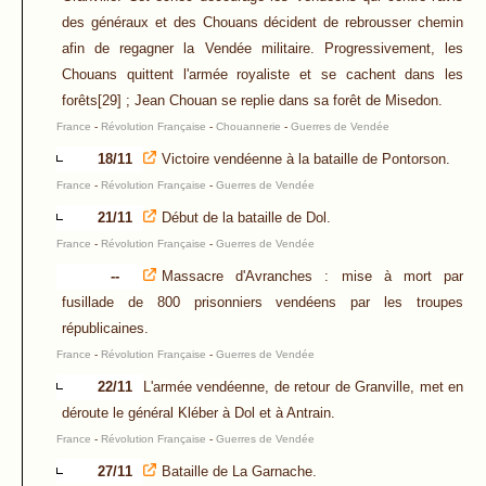
des généraux et des Chouans décident de rebrousser chemin
afin de regagner la Vendée militaire. Progressivement, les
Chouans quittent l'armée royaliste et se cachent dans les
forêts[29] ; Jean Chouan se replie dans sa forêt de Misedon.
France
-
Révolution Française
-
Chouannerie
-
Guerres de Vendée
18/11
Victoire vendéenne à la bataille de Pontorson.
France
-
Révolution Française
-
Guerres de Vendée
21/11
Début de la bataille de Dol.
France
-
Révolution Française
-
Guerres de Vendée
--
Massacre d'Avranches : mise à mort par
fusillade de 800 prisonniers vendéens par les troupes
républicaines.
France
-
Révolution Française
-
Guerres de Vendée
22/11
L'armée vendéenne, de retour de Granville, met en
déroute le général Kléber à Dol et à Antrain.
France
-
Révolution Française
-
Guerres de Vendée
27/11
Bataille de La Garnache.