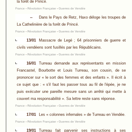
la forêt de Princé.
France
-
Révolution Française
-
Guerres de Vendée
--
Dans le Pays de Retz, Haxo déloge les troupes de
La Cathelinière de la forêt de Princé.
France
-
Révolution Française
-
Guerres de Vendée
13/01
Massacre de Legé ; 64 prisonniers de guerre et
civils vendéens sont fusillés par les Républicains.
France
-
Révolution Française
-
Guerres de Vendée
16/01
Turreau demande aux représentants en mission
Francastel, Bourbotte et Louis Turreau, son cousin, de se
prononcer sur « le sort des femmes et des enfants ». Il écrit à
ce sujet que : « s'il faut les passer tous au fil de l'épée, je ne
puis exécuter une pareille mesure sans un arrêté qui mette à
couvert ma responsabilité ». Sa lettre reste sans réponse.
France
-
Révolution Française
-
Guerres de Vendée
17/01
Les « colonnes infernales » de Turreau en Vendée.
France
-
Révolution Française
-
Guerres de Vendée
19/01
Turreau fait parvenir ses instructions à ses