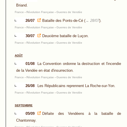
Briand.
France
-
Révolution Française
-
Guerres de Vendée
26/07
Bataille des Ponts-de-Cé (
→ 28/07
).
France
-
Révolution Française
-
Guerres de Vendée
30/07
Deuxième bataille de Luçon.
France
-
Révolution Française
-
Guerres de Vendée
AOÛT
01/08
La Convention ordonne la destruction et l'incendie
de la Vendée en état d'insurrection.
France
-
Révolution Française
-
Guerres de Vendée
26/08
Les Républicains reprennent La Roche-sur-Yon.
France
-
Révolution Française
-
Guerres de Vendée
SEPTEMBRE
05/09
Défaite des Vendéens à la bataille de
Chantonnay.