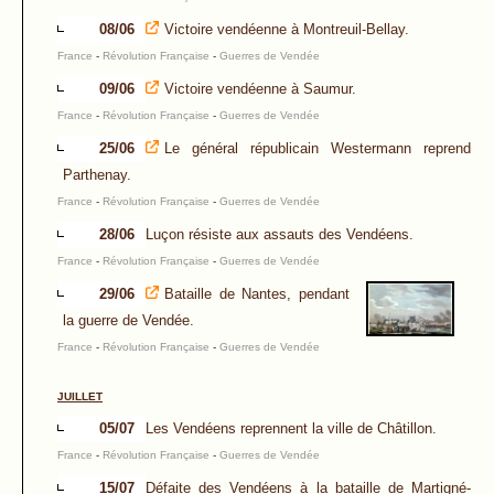
08/06
Victoire vendéenne à Montreuil-Bellay.
France
-
Révolution Française
-
Guerres de Vendée
09/06
Victoire vendéenne à Saumur.
France
-
Révolution Française
-
Guerres de Vendée
25/06
Le général républicain Westermann reprend
Parthenay.
France
-
Révolution Française
-
Guerres de Vendée
28/06
Luçon résiste aux assauts des Vendéens.
France
-
Révolution Française
-
Guerres de Vendée
29/06
Bataille de Nantes, pendant
la guerre de Vendée.
France
-
Révolution Française
-
Guerres de Vendée
JUILLET
05/07
Les Vendéens reprennent la ville de Châtillon.
France
-
Révolution Française
-
Guerres de Vendée
15/07
Défaite des Vendéens à la bataille de Martigné-