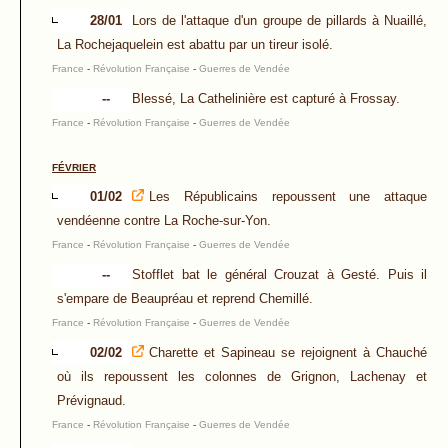
28/01
Lors de l'attaque d'un groupe de pillards à Nuaillé,
La Rochejaquelein est abattu par un tireur isolé.
France
-
Révolution Française
-
Guerres de Vendée
--
Blessé, La Cathelinière est capturé à Frossay.
France
-
Révolution Française
-
Guerres de Vendée
FÉVRIER
01/02
Les Républicains repoussent une attaque
vendéenne contre La Roche-sur-Yon.
France
-
Révolution Française
-
Guerres de Vendée
--
Stofflet bat le général Crouzat à Gesté. Puis il
s'empare de Beaupréau et reprend Chemillé.
France
-
Révolution Française
-
Guerres de Vendée
02/02
Charette et Sapineau se rejoignent à Chauché
où ils repoussent les colonnes de Grignon, Lachenay et
Prévignaud.
France
-
Révolution Française
-
Guerres de Vendée