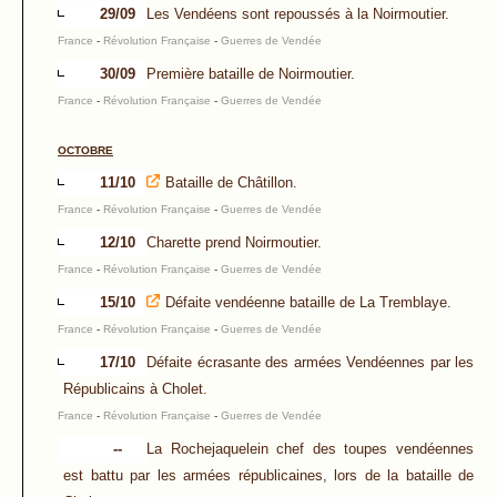
29/09
Les Vendéens sont repoussés à la Noirmoutier.
France
-
Révolution Française
-
Guerres de Vendée
30/09
Première bataille de Noirmoutier.
France
-
Révolution Française
-
Guerres de Vendée
OCTOBRE
11/10
Bataille de Châtillon.
France
-
Révolution Française
-
Guerres de Vendée
12/10
Charette prend Noirmoutier.
France
-
Révolution Française
-
Guerres de Vendée
15/10
Défaite vendéenne bataille de La Tremblaye.
France
-
Révolution Française
-
Guerres de Vendée
17/10
Défaite écrasante des armées Vendéennes par les
Républicains à Cholet.
France
-
Révolution Française
-
Guerres de Vendée
--
La Rochejaquelein chef des toupes vendéennes
est battu par les armées républicaines, lors de la bataille de