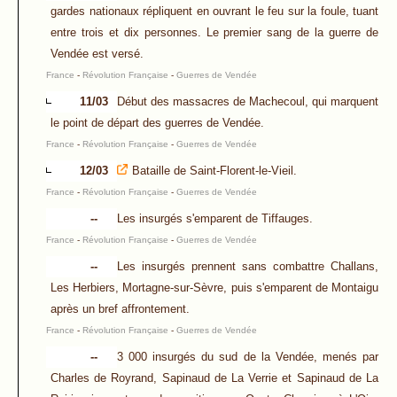
gardes nationaux répliquent en ouvrant le feu sur la foule, tuant
entre trois et dix personnes. Le premier sang de la guerre de
Vendée est versé.
France
-
Révolution Française
-
Guerres de Vendée
11/03
Début des massacres de Machecoul, qui marquent
le point de départ des guerres de Vendée.
France
-
Révolution Française
-
Guerres de Vendée
12/03
Bataille de Saint-Florent-le-Vieil.
France
-
Révolution Française
-
Guerres de Vendée
--
Les insurgés s'emparent de Tiffauges.
France
-
Révolution Française
-
Guerres de Vendée
--
Les insurgés prennent sans combattre Challans,
Les Herbiers, Mortagne-sur-Sèvre, puis s'emparent de Montaigu
après un bref affrontement.
France
-
Révolution Française
-
Guerres de Vendée
--
3 000 insurgés du sud de la Vendée, menés par
Charles de Royrand, Sapinaud de La Verrie et Sapinaud de La