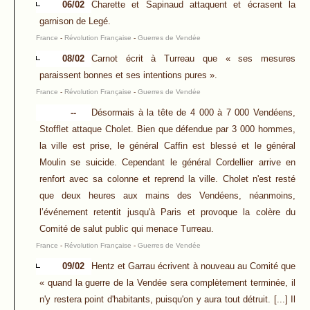
06/02
Charette et Sapinaud attaquent et écrasent la
garnison de Legé.
France
-
Révolution Française
-
Guerres de Vendée
08/02
Carnot écrit à Turreau que « ses mesures
paraissent bonnes et ses intentions pures ».
France
-
Révolution Française
-
Guerres de Vendée
--
Désormais à la tête de 4 000 à 7 000 Vendéens,
Stofflet attaque Cholet. Bien que défendue par 3 000 hommes,
la ville est prise, le général Caffin est blessé et le général
Moulin se suicide. Cependant le général Cordellier arrive en
renfort avec sa colonne et reprend la ville. Cholet n'est resté
que deux heures aux mains des Vendéens, néanmoins,
l’événement retentit jusqu'à Paris et provoque la colère du
Comité de salut public qui menace Turreau.
France
-
Révolution Française
-
Guerres de Vendée
09/02
Hentz et Garrau écrivent à nouveau au Comité que
« quand la guerre de la Vendée sera complètement terminée, il
n'y restera point d'habitants, puisqu'on y aura tout détruit. [...] Il