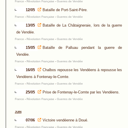
France
-
Révolution Française
-
Guerres de Vendée
12/05
Bataille de Port-Saint-Père.
France
-
Révolution Française
-
Guerres de Vendée
13/05
Bataille de La Châtaigneraie, lors de la guerre
de Vendée.
France
-
Révolution Française
-
Guerres de Vendée
15/05
Bataille de Palluau pendant la guerre de
Vendée.
France
-
Révolution Française
-
Guerres de Vendée
16/05
Chalbos repousse les Vendéens à repousse les
Vendéens à Fontenay-le-Comte.
France
-
Révolution Française
-
Guerres de Vendée
25/05
Prise de Fontenay-le-Comte par les Vendéens.
France
-
Révolution Française
-
Guerres de Vendée
JUIN
07/06
Victoire vendéenne à Doué.
France
-
Révolution Française
-
Guerres de Vendée