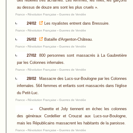
des rebelles très acharnés. Les femmes, les filles, les garçons
au dessus de douze ans sont les plus cruels ».
France
-
Révolution Française
-
Guerres de Vendée
24/02
Les royalistes entrent dans Bressuire.
France
-
Révolution Française
-
Guerres de Vendée
26/02
Bataille d'Argenton-Château.
France
-
Révolution Française
-
Guerres de Vendée
27/02
800 personnes sont massacrés à La Gaubretière
par les Colonnes infernales.
France
-
Révolution Française
-
Guerres de Vendée
28/02
Massacre des Lucs-sur-Boulogne par les Colonnes
infernales. 564 femmes et enfants sont massacrés dans l'église
du Petit-Luc.
France
-
Révolution Française
-
Guerres de Vendée
--
Charette et Joly tiennent en échec les colonnes
des généraux Cordellier et Crouzat aux Lucs-sur-Boulogne,
mais les Républicains massacrent les habitants de la paroisse.
France
-
Révolution Française
-
Guerres de Vendée