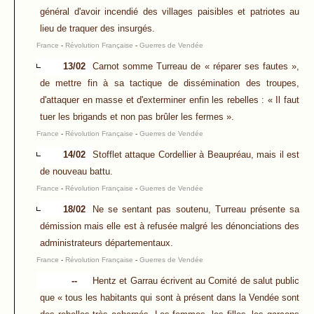
général d'avoir incendié des villages paisibles et patriotes au
lieu de traquer des insurgés.
France
-
Révolution Française
-
Guerres de Vendée
13/02
Carnot somme Turreau de « réparer ses fautes »,
de mettre fin à sa tactique de dissémination des troupes,
d'attaquer en masse et d'exterminer enfin les rebelles : « Il faut
tuer les brigands et non pas brûler les fermes ».
France
-
Révolution Française
-
Guerres de Vendée
14/02
Stofflet attaque Cordellier à Beaupréau, mais il est
de nouveau battu.
France
-
Révolution Française
-
Guerres de Vendée
18/02
Ne se sentant pas soutenu, Turreau présente sa
démission mais elle est à refusée malgré les dénonciations des
administrateurs départementaux.
France
-
Révolution Française
-
Guerres de Vendée
--
Hentz et Garrau écrivent au Comité de salut public
que « tous les habitants qui sont à présent dans la Vendée sont