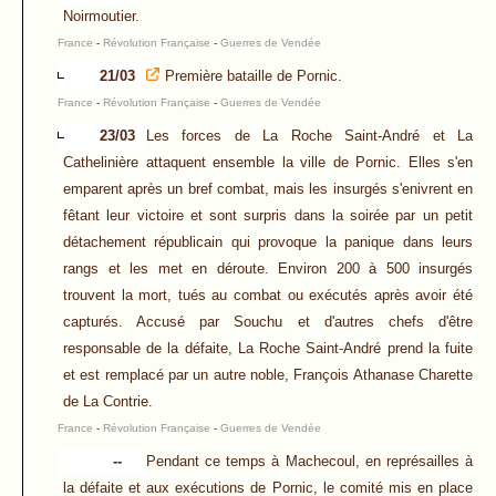
Noirmoutier.
France
-
Révolution Française
-
Guerres de Vendée
21/03
Première bataille de Pornic.
France
-
Révolution Française
-
Guerres de Vendée
23/03
Les forces de La Roche Saint-André et La
Cathelinière attaquent ensemble la ville de Pornic. Elles s'en
emparent après un bref combat, mais les insurgés s'enivrent en
fêtant leur victoire et sont surpris dans la soirée par un petit
détachement républicain qui provoque la panique dans leurs
rangs et les met en déroute. Environ 200 à 500 insurgés
trouvent la mort, tués au combat ou exécutés après avoir été
capturés. Accusé par Souchu et d'autres chefs d'être
responsable de la défaite, La Roche Saint-André prend la fuite
et est remplacé par un autre noble, François Athanase Charette
de La Contrie.
France
-
Révolution Française
-
Guerres de Vendée
--
Pendant ce temps à Machecoul, en représailles à
la défaite et aux exécutions de Pornic, le comité mis en place