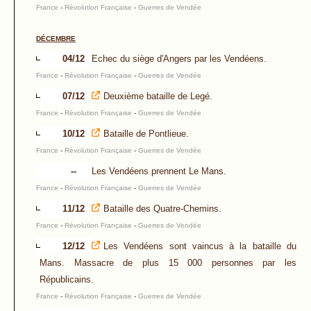
France
-
Révolution Française
-
Guerres de Vendée
DÉCEMBRE
04/12
Echec du siège d'Angers par les Vendéens.
France
-
Révolution Française
-
Guerres de Vendée
07/12
Deuxième bataille de Legé.
France
-
Révolution Française
-
Guerres de Vendée
10/12
Bataille de Pontlieue.
France
-
Révolution Française
-
Guerres de Vendée
--
Les Vendéens prennent Le Mans.
France
-
Révolution Française
-
Guerres de Vendée
11/12
Bataille des Quatre-Chemins.
France
-
Révolution Française
-
Guerres de Vendée
12/12
Les Vendéens sont vaincus à la bataille du
Mans. Massacre de plus 15 000 personnes par les
Républicains.
France
-
Révolution Française
-
Guerres de Vendée