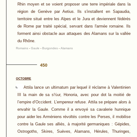
Rhin moyen et se voient proposer une terre impériale dans la
région de Genève par Aetius. Ils s'installent en Sapaudia,
territoire situé entre les Alpes et le Jura et deviennent fédérés
de Rome par traité spécial, servant dans l'armée romaine. Ils
forment ainsi obstacle aux attaques des Alamans sur la vallée
du Rhône.
Romains
-
Gaule
-
Burgondes
-
Alamans
450
OCTOBRE
Attila lance un ultimatum par lequel il réclame à Valentinien
III la main de sa s½ur, Honoria, avec pour dot la moitié de
l’empire d’Occident. L’empereur refuse. Attila se prépare alors à
envahir la Gaule. Comme il a envoyé sa cavalerie hunnique
pour aider les Arméniens révoltés contre les Perses, il mobilise
contre la Gaule ses alliés, à majorité germaniques : Gépides,
Ostrogoths, Skires, Suèves, Alamans, Hérules, Thuringes,