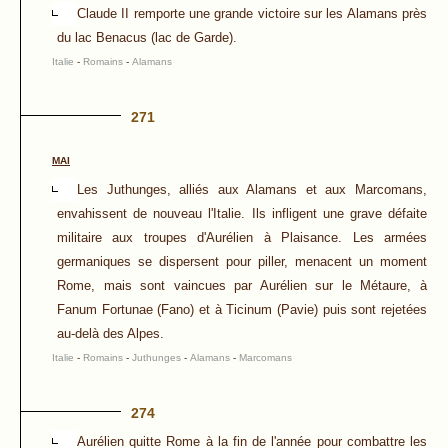
Claude II remporte une grande victoire sur les Alamans près
du lac Benacus (lac de Garde).
Italie
-
Romains
-
Alamans
271
MAI
Les Juthunges, alliés aux Alamans et aux Marcomans,
envahissent de nouveau l'Italie. Ils infligent une grave défaite
militaire aux troupes d'Aurélien à Plaisance. Les armées
germaniques se dispersent pour piller, menacent un moment
Rome, mais sont vaincues par Aurélien sur le Métaure, à
Fanum Fortunae (Fano) et à Ticinum (Pavie) puis sont rejetées
au-delà des Alpes.
Italie
-
Romains
-
Juthunges
-
Alamans
-
Marcomans
274
Aurélien quitte Rome à la fin de l'année pour combattre les