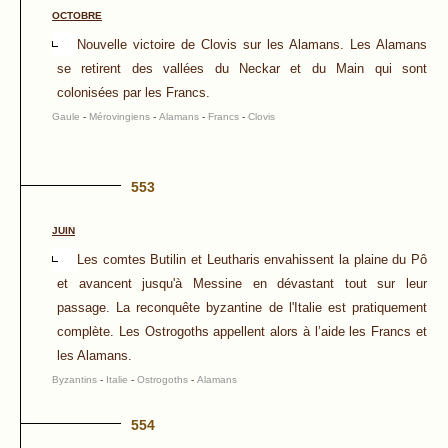
OCTOBRE
Nouvelle victoire de Clovis sur les Alamans. Les Alamans
se retirent des vallées du Neckar et du Main qui sont
colonisées par les Francs.
Gaule
-
Mérovingiens
-
Alamans
-
Francs
-
Clovis
553
JUIN
Les comtes Butilin et Leutharis envahissent la plaine du Pô
et avancent jusqu'à Messine en dévastant tout sur leur
passage. La reconquête byzantine de l'Italie est pratiquement
complète. Les Ostrogoths appellent alors à l’aide les Francs et
les Alamans.
Byzantins
-
Italie
-
Ostrogoths
-
Alamans
554