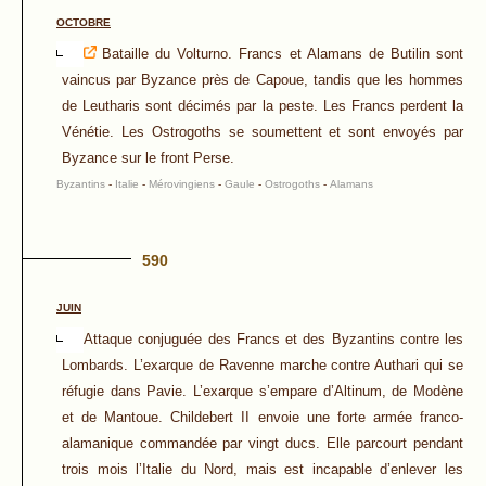
OCTOBRE
Bataille du Volturno. Francs et Alamans de Butilin sont
vaincus par Byzance près de Capoue, tandis que les hommes
de Leutharis sont décimés par la peste. Les Francs perdent la
Vénétie. Les Ostrogoths se soumettent et sont envoyés par
Byzance sur le front Perse.
Byzantins
-
Italie
-
Mérovingiens
-
Gaule
-
Ostrogoths
-
Alamans
590
JUIN
Attaque conjuguée des Francs et des Byzantins contre les
Lombards. L’exarque de Ravenne marche contre Authari qui se
réfugie dans Pavie. L’exarque s’empare d’Altinum, de Modène
et de Mantoue. Childebert II envoie une forte armée franco-
alamanique commandée par vingt ducs. Elle parcourt pendant
trois mois l’Italie du Nord, mais est incapable d’enlever les