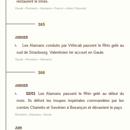
restaurent le limes.
Gaule
-
Romains
-
Alamans
-
Francs
-
Julien l'Apostat
365
JANVIER
Les Alamans conduits par Vithicab passent le Rhin gelé au
sud de Strasbourg. Valentinien Ier accourt en Gaule.
Gaule
-
Romains
-
Alamans
366
JANVIER
02/01
Les Alamans passent le Rhin gelé au début du
mois. Ils défont les troupes impériales commandées par les
comtes Charietto et Sevérien à Besançon et dévastent le pays.
Romains
-
Alamans
-
Gaule
JUIN