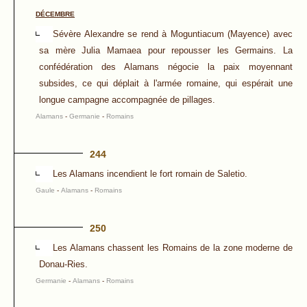
DÉCEMBRE
Sévère Alexandre se rend à Moguntiacum (Mayence) avec
sa mère Julia Mamaea pour repousser les Germains. La
confédération des Alamans négocie la paix moyennant
subsides, ce qui déplait à l'armée romaine, qui espérait une
longue campagne accompagnée de pillages.
Alamans
-
Germanie
-
Romains
244
Les Alamans incendient le fort romain de Saletio.
Gaule
-
Alamans
-
Romains
250
Les Alamans chassent les Romains de la zone moderne de
Donau-Ries.
Germanie
-
Alamans
-
Romains