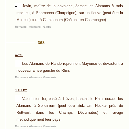
Jovin, maître de la cavalerie, écrase les Alamans à trois
reprises, à Scarponna (Charpeigne), sur un fleuve (peut-être la
Moselle) puis à Catalaunum (Châlons-en-Champagne).
Romains
-
Alamans
-
Gaule
368
AVRIL
Les Alamans de Rando reprennent Mayence et dévastent à
nouveau la rive gauche du Rhin.
Romains
-
Alamans
-
Germanie
JUILLET
Valentinien Ier, basé à Trèves, franchit le Rhin, écrase les
Alamans à Solicinium (peut être Sulz am Neckar près de
Rottweil, dans les Champs Décumates) et ravage
méthodiquement leur pays.
Romains
-
Alamans
-
Germanie