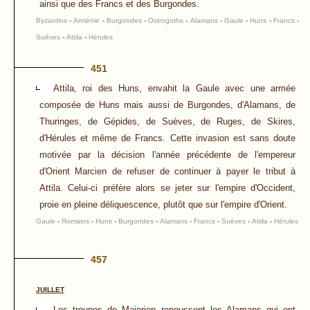
ainsi que des Francs et des Burgondes.
Byzantins
-
Arménie
-
Burgondes
-
Ostrogoths
-
Alamans
-
Gaule
-
Huns
-
Francs
-
Suèves
-
Attila
-
Hérules
451
Attila, roi des Huns, envahit la Gaule avec une armée
composée de Huns mais aussi de Burgondes, d'Alamans, de
Thuringes, de Gépides, de Suèves, de Ruges, de Skires,
d'Hérules et même de Francs. Cette invasion est sans doute
motivée par la décision l'année précédente de l'empereur
d'Orient Marcien de refuser de continuer à payer le tribut à
Attila. Celui-ci préfère alors se jeter sur l'empire d'Occident,
proie en pleine déliquescence, plutôt que sur l'empire d'Orient.
Gaule
-
Romains
-
Huns
-
Burgondes
-
Alamans
-
Francs
-
Suèves
-
Attila
-
Hérules
457
JUILLET
Les troupes de Majorien repoussent les Alamans qui ont