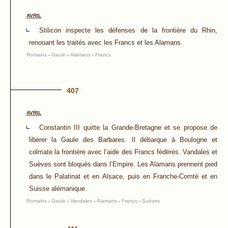
AVRIL
Stilicon inspecte les défenses de la frontière du Rhin,
renouant les traités avec les Francs et les Alamans.
Romains
-
Gaule
-
Alamans
-
Francs
407
AVRIL
Constantin III quitte la Grande-Bretagne et se propose de
libérer la Gaule des Barbares. Il débarque à Boulogne et
colmate la frontière avec l’aide des Francs fédérés. Vandales et
Suèves sont bloqués dans l’Empire. Les Alamans prennent pied
dans le Palatinat et en Alsace, puis en Franche-Comté et en
Suisse alémanique.
Romains
-
Gaule
-
Vandales
-
Alamans
-
Francs
-
Suèves