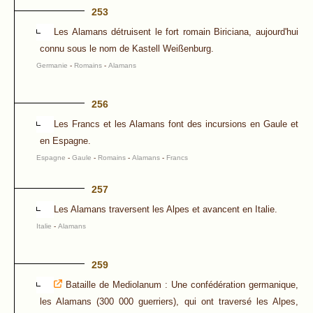
253
Les Alamans détruisent le fort romain Biriciana, aujourd'hui
connu sous le nom de Kastell Weißenburg.
Germanie
-
Romains
-
Alamans
256
Les Francs et les Alamans font des incursions en Gaule et
en Espagne.
Espagne
-
Gaule
-
Romains
-
Alamans
-
Francs
257
Les Alamans traversent les Alpes et avancent en Italie.
Italie
-
Alamans
259
Bataille de Mediolanum : Une confédération germanique,
les Alamans (300 000 guerriers), qui ont traversé les Alpes,