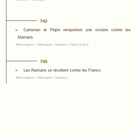
742
Carloman et Pépin remportent une victoire contre les
Alamans.
Mérovingiens
-
Allemagne
-
Alamans
-
Pépin le Bref
745
Les Alamans se révoltent contre les Francs.
Mérovingiens
-
Allemagne
-
Alamans