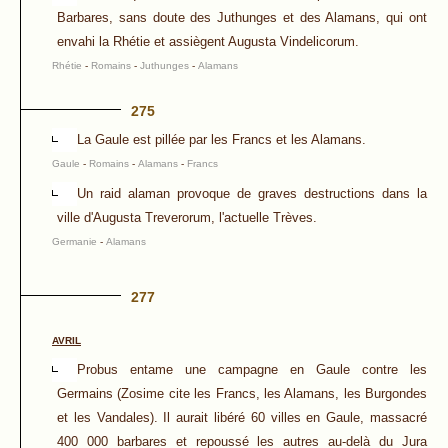
Barbares, sans doute des Juthunges et des Alamans, qui ont
envahi la Rhétie et assiègent Augusta Vindelicorum.
Rhétie
-
Romains
-
Juthunges
-
Alamans
275
La Gaule est pillée par les Francs et les Alamans.
Gaule
-
Romains
-
Alamans
-
Francs
Un raid alaman provoque de graves destructions dans la
ville d'Augusta Treverorum, l'actuelle Trèves.
Germanie
-
Alamans
277
AVRIL
Probus entame une campagne en Gaule contre les
Germains (Zosime cite les Francs, les Alamans, les Burgondes
et les Vandales). Il aurait libéré 60 villes en Gaule, massacré
400 000 barbares et repoussé les autres au-delà du Jura