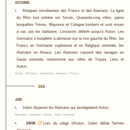
OCTOBRE
Attaques simultanées des Francs et des Alamans. La ligne
du Rhin tout entière est forcée. Quarante-cinq villes, parmi
lesquelles Trèves, Mayence et Cologne tombent et sont mises
à sac par les barbares. L’invasion déferle jusqu’à Autun. Les
Germains s’installent à demeure sur la rive gauche du Rhin, les
Francs en Germanie supérieure et en Belgique orientale, les
Alamans en Alsace. Les Alamans causent des ravages en
Gaule orientale, notamment aux villes de Troyes, Lens et
Autun.
Gaule
-
Romains
-
Germanie
-
Alamans
-
Francs
356
JUIN
Julien disperse les Alamans qui assiégeaient Autun.
Romains
-
Alamans
-
Gaule
-
Julien l'Apostat
24/06
Lors du siège d'Autun, Julien défait l'armée