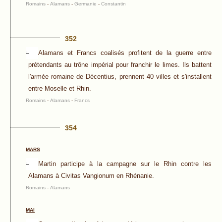
Romains
-
Alamans
-
Germanie
-
Constantin
352
Alamans et Francs coalisés profitent de la guerre entre
prétendants au trône impérial pour franchir le limes. Ils battent
l'armée romaine de Décentius, prennent 40 villes et s'installent
entre Moselle et Rhin.
Romains
-
Alamans
-
Francs
354
MARS
Martin participe à la campagne sur le Rhin contre les
Alamans à Civitas Vangionum en Rhénanie.
Romains
-
Alamans
MAI