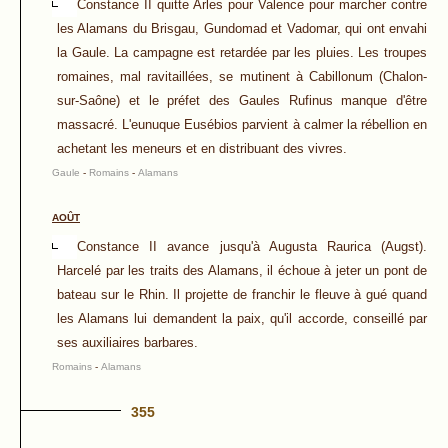
Constance II quitte Arles pour Valence pour marcher contre
les Alamans du Brisgau, Gundomad et Vadomar, qui ont envahi
la Gaule. La campagne est retardée par les pluies. Les troupes
romaines, mal ravitaillées, se mutinent à Cabillonum (Chalon-
sur-Saône) et le préfet des Gaules Rufinus manque d'être
massacré. L'eunuque Eusébios parvient à calmer la rébellion en
achetant les meneurs et en distribuant des vivres.
Gaule
-
Romains
-
Alamans
AOÛT
Constance II avance jusqu'à Augusta Raurica (Augst).
Harcelé par les traits des Alamans, il échoue à jeter un pont de
bateau sur le Rhin. Il projette de franchir le fleuve à gué quand
les Alamans lui demandent la paix, qu'il accorde, conseillé par
ses auxiliaires barbares.
Romains
-
Alamans
355