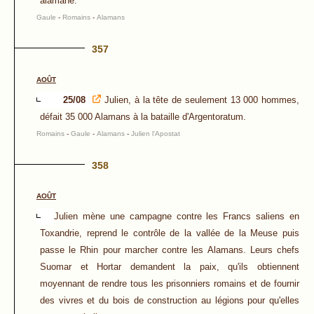
alamane.
Gaule
-
Romains
-
Alamans
357
AOÛT
25/08
Julien, à la tête de seulement 13 000 hommes,
défait 35 000 Alamans à la bataille d'Argentoratum.
Romains
-
Gaule
-
Alamans
-
Julien l'Apostat
358
AOÛT
Julien mène une campagne contre les Francs saliens en
Toxandrie, reprend le contrôle de la vallée de la Meuse puis
passe le Rhin pour marcher contre les Alamans. Leurs chefs
Suomar et Hortar demandent la paix, qu'ils obtiennent
moyennant de rendre tous les prisonniers romains et de fournir
des vivres et du bois de construction au légions pour qu'elles