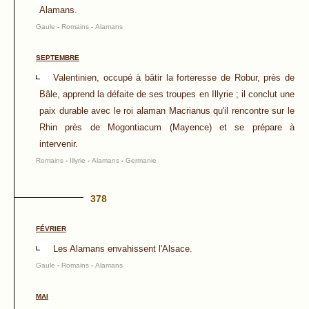
Alamans.
Gaule
-
Romains
-
Alamans
SEPTEMBRE
Valentinien, occupé à bâtir la forteresse de Robur, près de
Bâle, apprend la défaite de ses troupes en Illyrie ; il conclut une
paix durable avec le roi alaman Macrianus qu'il rencontre sur le
Rhin près de Mogontiacum (Mayence) et se prépare à
intervenir.
Romains
-
Illyrie
-
Alamans
-
Germanie
378
FÉVRIER
Les Alamans envahissent l'Alsace.
Gaule
-
Romains
-
Alamans
MAI