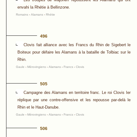
envahi la Rhétie à Bellinzone.
Romains
-
Alamans
-
Rhétie
496
Clovis fait alliance avec les Francs du Rhin de Sigebert le
Boiteux pour défaire les Alamans à la bataille de Tolbiac sur le
Rhin.
Gaule
-
Mérovingiens
-
Alamans
-
Francs
-
Clovis
505
Campagne des Alamans en territoire franc. Le roi Clovis Ier
réplique par une contre-offensive et les repousse par-delà le
Rhin et le Haut-Danube.
Gaule
-
Mérovingiens
-
Alamans
-
Francs
-
Clovis
506