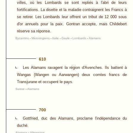
villes, où les Lombards se sont repliés à l'abri de leurs
fortifications. La disette et la maladie contraignent les Francs à
se retirer. Les Lombards leur offrent un tribut de 12 000 sous
d'or annuels pour la paix. Gontran accepte, mais Childebert
réserve sa réponse.
Byzantins
-
Mérovingiens
-
Italie
-
Gaule
-
Lombards
-
Alamans
610
Les Alamans ravagent la région d'Avenches. Ils battent à
Wangas (Wangen ou Aarwangen) deux comtes francs de
Transjurane et occupent le pays.
Suisse
-
Alamans
700
Gottfried, duc des Alamans, proclame l'indépendance du
duché.
Alamans
-
Allemagne