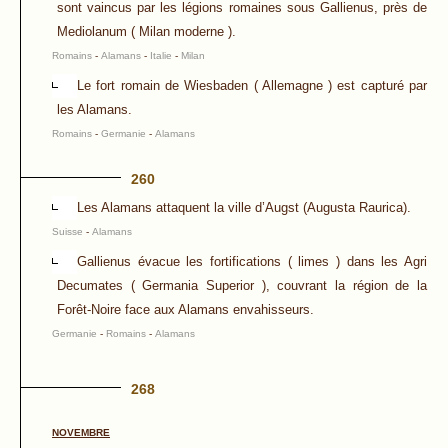
sont vaincus par les légions romaines sous Gallienus, près de
Mediolanum ( Milan moderne ).
Romains
-
Alamans
-
Italie
-
Milan
Le fort romain de Wiesbaden ( Allemagne ) est capturé par
les Alamans.
Romains
-
Germanie
-
Alamans
260
Les Alamans attaquent la ville d’Augst (Augusta Raurica).
Suisse
-
Alamans
Gallienus évacue les fortifications ( limes ) dans les Agri
Decumates ( Germania Superior ), couvrant la région de la
Forêt-Noire face aux Alamans envahisseurs.
Germanie
-
Romains
-
Alamans
268
NOVEMBRE