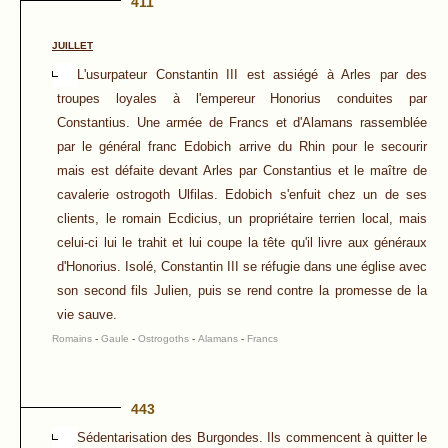
411
JUILLET
L'usurpateur Constantin III est assiégé à Arles par des
troupes loyales à l'empereur Honorius conduites par
Constantius. Une armée de Francs et d'Alamans rassemblée
par le général franc Edobich arrive du Rhin pour le secourir
mais est défaite devant Arles par Constantius et le maître de
cavalerie ostrogoth Ulfilas. Edobich s'enfuit chez un de ses
clients, le romain Ecdicius, un propriétaire terrien local, mais
celui-ci lui le trahit et lui coupe la tête qu'il livre aux généraux
d'Honorius. Isolé, Constantin III se réfugie dans une église avec
son second fils Julien, puis se rend contre la promesse de la
vie sauve.
Romains
-
Gaule
-
Ostrogoths
-
Alamans
-
Francs
443
Sédentarisation des Burgondes. Ils commencent à quitter le