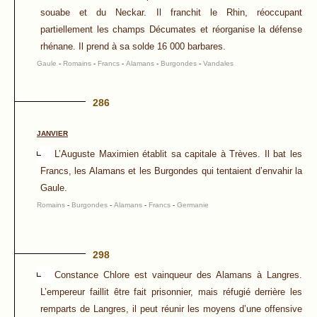
souabe et du Neckar. Il franchit le Rhin, réoccupant
partiellement les champs Décumates et réorganise la défense
rhénane. Il prend à sa solde 16 000 barbares.
Gaule
-
Romains
-
Francs
-
Alamans
-
Burgondes
-
Vandales
286
JANVIER
L’Auguste Maximien établit sa capitale à Trèves. Il bat les
Francs, les Alamans et les Burgondes qui tentaient d’envahir la
Gaule.
Romains
-
Burgondes
-
Alamans
-
Francs
-
Germanie
298
Constance Chlore est vainqueur des Alamans à Langres.
L’empereur faillit être fait prisonnier, mais réfugié derrière les
remparts de Langres, il peut réunir les moyens d’une offensive