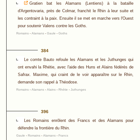
Gratien bat les Alamans (Lentiens) à la bataille
d'Argentovaria, près de Colmar, franchit le Rhin à leur suite et
les contraint à la paix. Ensuite il se met en marche vers l'Ouest
pour soutenir Valens contre les Goths.
Romains
-
Alamans
-
Gaule
-
Goths
384
Le comte Bauto refoule les Alamans et les Juthunges qui
ont envahi la Rhétie, avec l'aide des Huns et Alains fédérés de
Safrax. Maxime, qui craint de le voir apparaître sur le Rhin,
demande son rappel à Théodose.
Romains
-
Alamans
-
Alains
-
Rhétie
-
Juthunges
396
Les Romains enrôlent des Francs et des Alamans pour
défendre la frontière du Rhin.
Gaule
-
Romains
-
Alamans
-
Francs