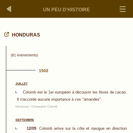
UN PEU D'HISTOIRE
HONDURAS
(81 événements)
1502
JUILLET
Colomb est le 1er européen à découvrir les fèves de cacao.
Il n'accorde aucune importance à ces "amandes".
Honduras
-
Christophe Colomb
SEPTEMBRE
12/09
Colomb arrive sur la côte et navigue en direction