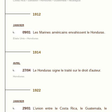
Costa Rica
-
Salvador
-
Honduras
-
Guatemala
-
Nicaragua
1912
JANVIER
09/01
Les Marines américains envahissent le Honduras.
Etats Unis
-
Honduras
1914
AVRIL
27/04
Le Honduras signe le traité sur le droit d'auteur.
Honduras
1922
JANVIER
29/01
L'union entre le Costa Rica, le Guatemala, le