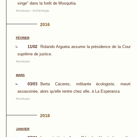
singe" dans la forêt de Mosquitia.
Honduras
-
Archéologie
2016
FÉVRIER
11/02
Rolando Argueta assume la présidence de la Cour
suprême de justice.
Honduras
MARS
03/03
Berta Cáceres, militante écologiste, meurt
assassinée, alors qu'elle rentre chez elle, à La Esperanza.
Honduras
2018
JANVIER