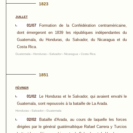
1823
JUILLET
01/07
Formation de la Confédération centraméricaine,
dont émergeront en 1839 les républiques indépendantes du
Guatemala, du Honduras, du Salvador, du Nicaragua et du
Costa Rica.
Guatemala
-
Honduras
-
Salvador
-
Nicaragua
-
Costa Rica
1851
FÉVRIER
01/02
Le Honduras et le Salvador, qui avaient envahi le
Guatemala, sont repoussés à la bataille de La Arada.
Honduras
-
Salvador
-
Guatemala
02/02
Bataille d'Arada, au cours de laquelle les forces
dirigées par le général guatémaltèque Rafael Carrera y Turcios