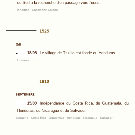
du Sud à la recherche d'un passage vers l'ouest.
Honduras
-
Christophe Colomb
1525
MAI
18/05
Le village de Trujillo est fondé au Honduras.
Honduras
1810
SEPTEMBRE
15/09
Indépendance du Costa Rica, du Guatemala, du
Honduras, du Nicaragua et du Salvador.
Espagne
-
Costa Rica
-
Guatemala
-
Honduras
-
Nicaragua
-
Salvador