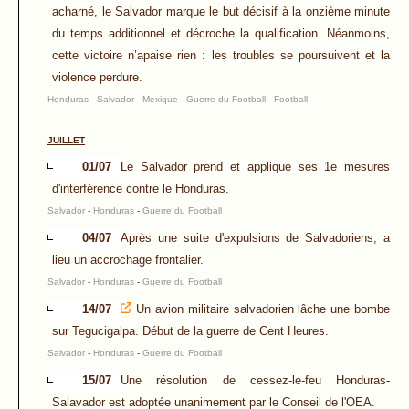
acharné, le Salvador marque le but décisif à la onzième minute
du temps additionnel et décroche la qualification. Néanmoins,
cette victoire n’apaise rien : les troubles se poursuivent et la
violence perdure.
Honduras
-
Salvador
-
Mexique
-
Guerre du Football
-
Football
JUILLET
01/07
Le Salvador prend et applique ses 1e mesures
d'interférence contre le Honduras.
Salvador
-
Honduras
-
Guerre du Football
04/07
Après une suite d'expulsions de Salvadoriens, a
lieu un accrochage frontalier.
Salvador
-
Honduras
-
Guerre du Football
14/07
Un avion militaire salvadorien lâche une bombe
sur Tegucigalpa. Début de la guerre de Cent Heures.
Salvador
-
Honduras
-
Guerre du Football
15/07
Une résolution de cessez-le-feu Honduras-
Salavador est adoptée unanimement par le Conseil de l'OEA.