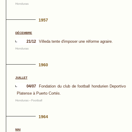
Honduras
1957
DÉCEMBRE
21/12
Villeda tente d'imposer une réforme agraire.
Honduras
1960
JUILLET
04/07
Fondation du club de football hondurien Deportivo
Platense à Puerto Cortés.
Honduras
-
Football
1964
MAI