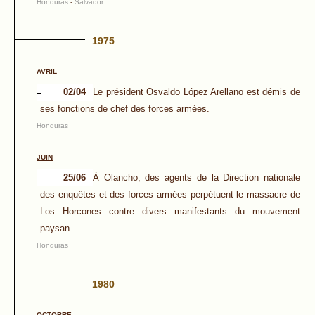
Honduras
-
Salvador
1975
AVRIL
02/04
Le président Osvaldo López Arellano est démis de
ses fonctions de chef des forces armées.
Honduras
JUIN
25/06
À Olancho, des agents de la Direction nationale
des enquêtes et des forces armées perpétuent le massacre de
Los Horcones contre divers manifestants du mouvement
paysan.
Honduras
1980
OCTOBRE