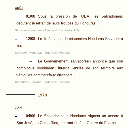
AOÛT
01/08
Sous la pression de l'OEA, les Salvadoriens
débutent le retrait de leurs troupes du Honduras.
Salvador
-
Honduras
-
Guerre du Football
-
OEA
12/08
Le 1e échange de prisonniers Honduras-Salvador a
lieu.
Salvador
-
Honduras
-
Guerre du Football
--
Le Gouvernement salvadoréen annonce que son
homologue honduréen "interdit l'entrée de son territoire aux
véhicules commerciaux étrangers ".
Honduras
-
Salvador
-
Guerre du Football
1970
JUIN
04/06
Le Salvador et le Honduras signent un accord à
San José, au Costa Rica, mettant fin à la Guerre du Football.