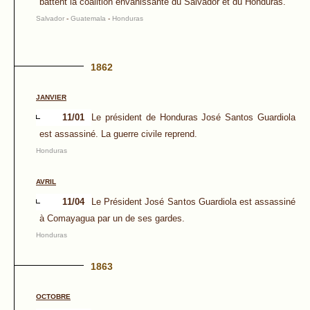
battent la coalition envahissante du Salvador et du Honduras.
Salvador
-
Guatemala
-
Honduras
1862
JANVIER
11/01
Le président de Honduras José Santos Guardiola
est assassiné. La guerre civile reprend.
Honduras
AVRIL
11/04
Le Président José Santos Guardiola est assassiné
à Comayagua par un de ses gardes.
Honduras
1863
OCTOBRE