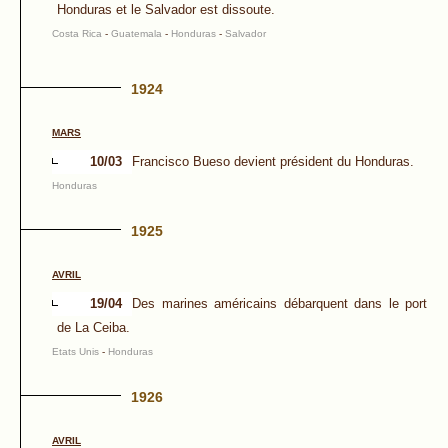
Honduras et le Salvador est dissoute.
Costa Rica
-
Guatemala
-
Honduras
-
Salvador
1924
MARS
10/03
Francisco Bueso devient président du Honduras.
Honduras
1925
AVRIL
19/04
Des marines américains débarquent dans le port
de La Ceiba.
Etats Unis
-
Honduras
1926
AVRIL