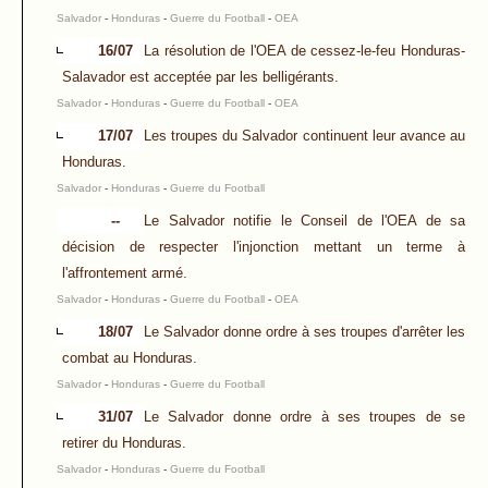
Salvador
-
Honduras
-
Guerre du Football
-
OEA
16/07
La résolution de l'OEA de cessez-le-feu Honduras-
Salavador est acceptée par les belligérants.
Salvador
-
Honduras
-
Guerre du Football
-
OEA
17/07
Les troupes du Salvador continuent leur avance au
Honduras.
Salvador
-
Honduras
-
Guerre du Football
--
Le Salvador notifie le Conseil de l'OEA de sa
décision de respecter l'injonction mettant un terme à
l'affrontement armé.
Salvador
-
Honduras
-
Guerre du Football
-
OEA
18/07
Le Salvador donne ordre à ses troupes d'arrêter les
combat au Honduras.
Salvador
-
Honduras
-
Guerre du Football
31/07
Le Salvador donne ordre à ses troupes de se
retirer du Honduras.
Salvador
-
Honduras
-
Guerre du Football