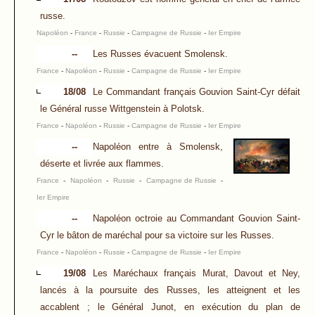
russe.
Napoléon
-
France
-
Russie
-
Campagne de Russie
-
Ier Empire
--
Les Russes évacuent Smolensk.
France
-
Napoléon
-
Russie
-
Campagne de Russie
-
Ier Empire
18/08
Le Commandant français Gouvion Saint-Cyr défait
le Général russe Wittgenstein à Polotsk.
France
-
Napoléon
-
Russie
-
Campagne de Russie
-
Ier Empire
--
Napoléon entre à Smolensk,
déserte et livrée aux flammes.
France
-
Napoléon
-
Russie
-
Campagne de Russie
-
Ier Empire
--
Napoléon octroie au Commandant Gouvion Saint-
Cyr le bâton de maréchal pour sa victoire sur les Russes.
France
-
Napoléon
-
Russie
-
Campagne de Russie
-
Ier Empire
19/08
Les Maréchaux français Murat, Davout et Ney,
lancés à la poursuite des Russes, les atteignent et les
accablent ; le Général Junot, en exécution du plan de