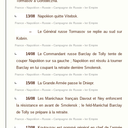
Tormasov à Gorodeczna.
France
-
Napoléon
-
Russie
-
Campagne de Russie
-
Ier Empire
13/08
Napoléon quitte Vitebsk.
France
-
Napoléon
-
Russie
-
Campagne de Russie
-
Ier Empire
--
Le Général russe Tormasov se replie au sud sur
Kobrin.
France
-
Napoléon
-
Russie
-
Campagne de Russie
-
Ier Empire
14/08
Le Commandant russe Barclay de Tolly tente de
couper Napoléon sur sa gauche ; Napoléon est résolu à tourner
Barclay en lui coupant la retraite derrière Smolensk.
France
-
Napoléon
-
Russie
-
Campagne de Russie
-
Ier Empire
15/08
La Grande Armée passe le Dniepr.
France
-
Napoléon
-
Russie
-
Campagne de Russie
-
Ier Empire
16/08
Les Maréchaux français Davout et Ney enfoncent
la résistance en avant de Smolensk ; le feld-Maréchal Barclay
de Tolly se prépare à la retraite.
France
-
Napoléon
-
Russie
-
Campagne de Russie
-
Ier Empire
17/08
Koutouzov est nommé général en chef de l’armée