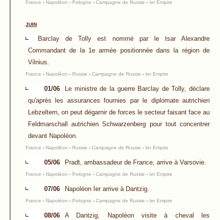
France
-
Napoléon
-
Pologne
-
Campagne de Russie
-
Ier Empire
JUIN
Barclay de Tolly est nommé par le tsar Alexandre
Commandant de la 1e armée positionnée dans la région de
Vilnius.
France
-
Napoléon
-
Russie
-
Campagne de Russie
-
Ier Empire
01/06
Le ministre de la guerre Barclay de Tolly, déclare
qu'après les assurances fournies par le diplomate autrichien
Lebzeltern, on peut dégarnir de forces le secteur faisant face au
Feldmarschall autrichien Schwarzenberg pour tout concentrer
devant Napoléon.
France
-
Napoléon
-
Russie
-
Campagne de Russie
-
Ier Empire
05/06
Pradt, ambassadeur de France, arrive à Varsovie.
France
-
Napoléon
-
Pologne
-
Campagne de Russie
-
Ier Empire
07/06
Napoléon Ier arrive à Dantzig.
France
-
Napoléon
-
Pologne
-
Campagne de Russie
-
Ier Empire
08/06
A Dantzig, Napoléon visite à cheval les