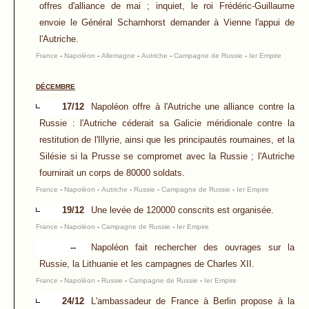
offres d'alliance de mai ; inquiet, le roi Frédéric-Guillaume
envoie le Général Scharnhorst demander à Vienne l'appui de
l'Autriche.
France
-
Napoléon
-
Allemagne
-
Autriche
-
Campagne de Russie
-
Ier Empire
DÉCEMBRE
17/12
Napoléon offre à l'Autriche une alliance contre la
Russie : l'Autriche céderait sa Galicie méridionale contre la
restitution de l'Illyrie, ainsi que les principautés roumaines, et la
Silésie si la Prusse se compromet avec la Russie ; l'Autriche
fournirait un corps de 80000 soldats.
France
-
Napoléon
-
Autriche
-
Russie
-
Campagne de Russie
-
Ier Empire
19/12
Une levée de 120000 conscrits est organisée.
France
-
Napoléon
-
Campagne de Russie
-
Ier Empire
--
Napoléon fait rechercher des ouvrages sur la
Russie, la Lithuanie et les campagnes de Charles XII.
France
-
Napoléon
-
Russie
-
Campagne de Russie
-
Ier Empire
24/12
L'ambassadeur de France à Berlin propose à la