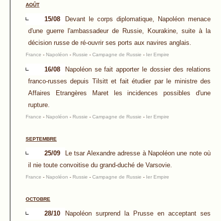
AOÛT
15/08
Devant le corps diplomatique, Napoléon menace
d'une guerre l'ambassadeur de Russie, Kourakine, suite à la
décision russe de ré-ouvrir ses ports aux navires anglais.
France
-
Napoléon
-
Russie
-
Campagne de Russie
-
Ier Empire
16/08
Napoléon se fait apporter le dossier des relations
franco-russes depuis Tilsitt et fait étudier par le ministre des
Affaires Etrangères Maret les incidences possibles d'une
rupture.
France
-
Napoléon
-
Russie
-
Campagne de Russie
-
Ier Empire
SEPTEMBRE
25/09
Le tsar Alexandre adresse à Napoléon une note où
il nie toute convoitise du grand-duché de Varsovie.
France
-
Napoléon
-
Russie
-
Campagne de Russie
-
Ier Empire
OCTOBRE
28/10
Napoléon surprend la Prusse en acceptant ses