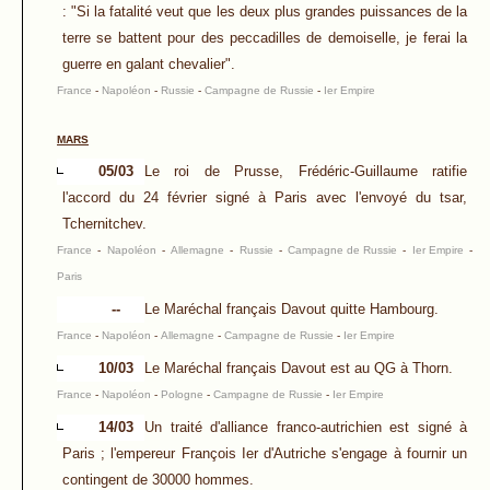
: "Si la fatalité veut que les deux plus grandes puissances de la
terre se battent pour des peccadilles de demoiselle, je ferai la
guerre en galant chevalier".
France
-
Napoléon
-
Russie
-
Campagne de Russie
-
Ier Empire
MARS
05/03
Le roi de Prusse, Frédéric-Guillaume ratifie
l'accord du 24 février signé à Paris avec l'envoyé du tsar,
Tchernitchev.
France
-
Napoléon
-
Allemagne
-
Russie
-
Campagne de Russie
-
Ier Empire
-
Paris
--
Le Maréchal français Davout quitte Hambourg.
France
-
Napoléon
-
Allemagne
-
Campagne de Russie
-
Ier Empire
10/03
Le Maréchal français Davout est au QG à Thorn.
France
-
Napoléon
-
Pologne
-
Campagne de Russie
-
Ier Empire
14/03
Un traité d'alliance franco-autrichien est signé à
Paris ; l'empereur François Ier d'Autriche s'engage à fournir un
contingent de 30000 hommes.