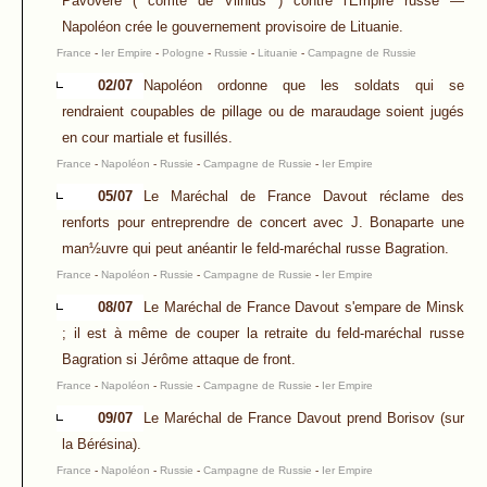
Pavoverė ( comté de Vilnius ) contre l'Empire russe —
Napoléon crée le gouvernement provisoire de Lituanie.
France
-
Ier Empire
-
Pologne
-
Russie
-
Lituanie
-
Campagne de Russie
02/07
Napoléon ordonne que les soldats qui se
rendraient coupables de pillage ou de maraudage soient jugés
en cour martiale et fusillés.
France
-
Napoléon
-
Russie
-
Campagne de Russie
-
Ier Empire
05/07
Le Maréchal de France Davout réclame des
renforts pour entreprendre de concert avec J. Bonaparte une
man½uvre qui peut anéantir le feld-maréchal russe Bagration.
France
-
Napoléon
-
Russie
-
Campagne de Russie
-
Ier Empire
08/07
Le Maréchal de France Davout s'empare de Minsk
; il est à même de couper la retraite du feld-maréchal russe
Bagration si Jérôme attaque de front.
France
-
Napoléon
-
Russie
-
Campagne de Russie
-
Ier Empire
09/07
Le Maréchal de France Davout prend Borisov (sur
la Bérésina).
France
-
Napoléon
-
Russie
-
Campagne de Russie
-
Ier Empire