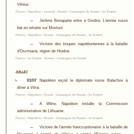
Vilnius.
France
-
Napoléon
-
Lituanie
-
Russie
-
Campagne de Russie
-
Ier Empire
--
Jérôme Bonaparte entre à Grodno. L'armée russe
bat en retraite sur Mostouï.
France
-
Napoléon
-
Russie
-
Campagne de Russie
-
Ier Empire
--
Victoire des troupes napoléoniennes à la bataille
d'Oszmiana, région de Hrodna.
France
-
Ier Empire
-
Russie
-
Campagne de Russie
JUILLET
01/07
Napoléon reçoit le diplomate russe Balachov à
dîner à Vilna.
France
-
Napoléon
-
Russie
-
Campagne de Russie
-
Ier Empire
--
A Wilno, Napoléon installe la Commission
administrative de Lithuanie.
France
-
Napoléon
-
Russie
-
Campagne de Russie
-
Ier Empire
--
Victoire de l'armée franco-polonaise à la bataille de