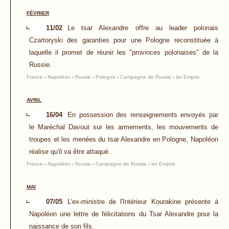
FÉVRIER
11/02
Le tsar Alexandre offre au leader polonais
Czartoryski des garanties pour une Pologne reconstituée à
laquelle il promet de réunir les "provinces polonaises" de la
Russie.
France
-
Napoléon
-
Russie
-
Pologne
-
Campagne de Russie
-
Ier Empire
AVRIL
16/04
En possession des renseignements envoyés par
le Maréchal Davout sur les armements, les mouvements de
troupes et les menées du tsar Alexandre en Pologne, Napoléon
réalise qu'il va être attaqué.
France
-
Napoléon
-
Russie
-
Campagne de Russie
-
Ier Empire
MAI
07/05
L'ex-ministre de l'Intérieur Kourakine présente à
Napoléon une lettre de félicitations du Tsar Alexandre pour la
naissance de son fils.