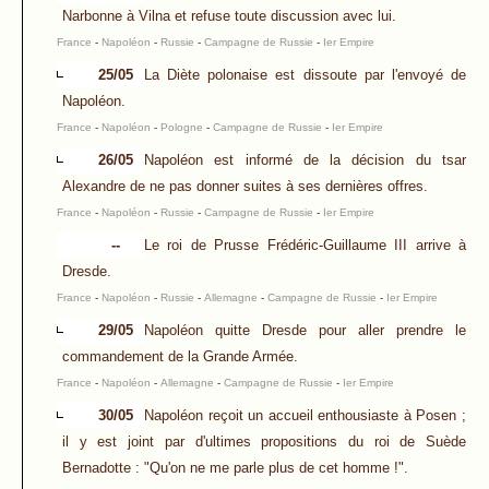
Narbonne à Vilna et refuse toute discussion avec lui.
France
-
Napoléon
-
Russie
-
Campagne de Russie
-
Ier Empire
25/05
La Diète polonaise est dissoute par l'envoyé de
Napoléon.
France
-
Napoléon
-
Pologne
-
Campagne de Russie
-
Ier Empire
26/05
Napoléon est informé de la décision du tsar
Alexandre de ne pas donner suites à ses dernières offres.
France
-
Napoléon
-
Russie
-
Campagne de Russie
-
Ier Empire
--
Le roi de Prusse Frédéric-Guillaume III arrive à
Dresde.
France
-
Napoléon
-
Russie
-
Allemagne
-
Campagne de Russie
-
Ier Empire
29/05
Napoléon quitte Dresde pour aller prendre le
commandement de la Grande Armée.
France
-
Napoléon
-
Allemagne
-
Campagne de Russie
-
Ier Empire
30/05
Napoléon reçoit un accueil enthousiaste à Posen ;
il y est joint par d'ultimes propositions du roi de Suède
Bernadotte : "Qu'on ne me parle plus de cet homme !".