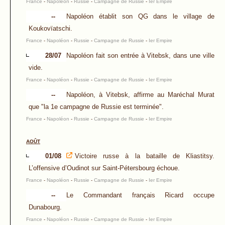
France
-
Napoléon
-
Russie
-
Campagne de Russie
-
Ier Empire
--
Napoléon établit son QG dans le village de
Koukovïatschi.
France
-
Napoléon
-
Russie
-
Campagne de Russie
-
Ier Empire
28/07
Napoléon fait son entrée à Vitebsk, dans une ville
vide.
France
-
Napoléon
-
Russie
-
Campagne de Russie
-
Ier Empire
--
Napoléon, à Vitebsk, affirme au Maréchal Murat
que "la 1e campagne de Russie est terminée".
France
-
Napoléon
-
Russie
-
Campagne de Russie
-
Ier Empire
AOÛT
01/08
Victoire russe à la bataille de Kliastitsy.
L’offensive d’Oudinot sur Saint-Pétersbourg échoue.
France
-
Napoléon
-
Russie
-
Campagne de Russie
-
Ier Empire
--
Le Commandant français Ricard occupe
Dunabourg.
France
-
Napoléon
-
Russie
-
Campagne de Russie
-
Ier Empire