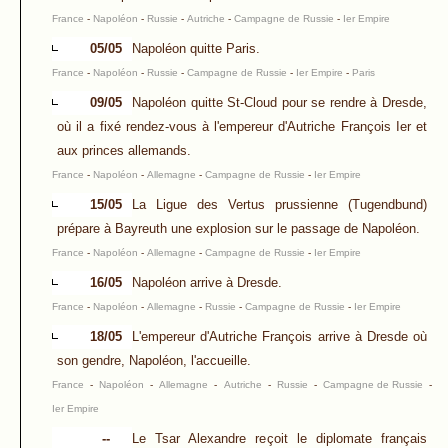
France
-
Napoléon
-
Russie
-
Autriche
-
Campagne de Russie
-
Ier Empire
05/05
Napoléon quitte Paris.
France
-
Napoléon
-
Russie
-
Campagne de Russie
-
Ier Empire
-
Paris
09/05
Napoléon quitte St-Cloud pour se rendre à Dresde,
où il a fixé rendez-vous à l'empereur d'Autriche François Ier et
aux princes allemands.
France
-
Napoléon
-
Allemagne
-
Campagne de Russie
-
Ier Empire
15/05
La Ligue des Vertus prussienne (Tugendbund)
prépare à Bayreuth une explosion sur le passage de Napoléon.
France
-
Napoléon
-
Allemagne
-
Campagne de Russie
-
Ier Empire
16/05
Napoléon arrive à Dresde.
France
-
Napoléon
-
Allemagne
-
Russie
-
Campagne de Russie
-
Ier Empire
18/05
L'empereur d'Autriche François arrive à Dresde où
son gendre, Napoléon, l'accueille.
France
-
Napoléon
-
Allemagne
-
Autriche
-
Russie
-
Campagne de Russie
-
Ier Empire
--
Le Tsar Alexandre reçoit le diplomate français