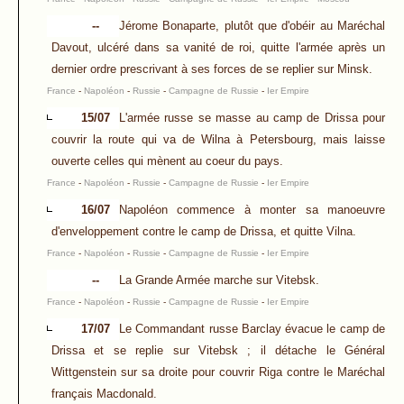
--
Jérome Bonaparte, plutôt que d'obéir au Maréchal
Davout, ulcéré dans sa vanité de roi, quitte l'armée après un
dernier ordre prescrivant à ses forces de se replier sur Minsk.
France
-
Napoléon
-
Russie
-
Campagne de Russie
-
Ier Empire
15/07
L'armée russe se masse au camp de Drissa pour
couvrir la route qui va de Wilna à Petersbourg, mais laisse
ouverte celles qui mènent au coeur du pays.
France
-
Napoléon
-
Russie
-
Campagne de Russie
-
Ier Empire
16/07
Napoléon commence à monter sa manoeuvre
d'enveloppement contre le camp de Drissa, et quitte Vilna.
France
-
Napoléon
-
Russie
-
Campagne de Russie
-
Ier Empire
--
La Grande Armée marche sur Vitebsk.
France
-
Napoléon
-
Russie
-
Campagne de Russie
-
Ier Empire
17/07
Le Commandant russe Barclay évacue le camp de
Drissa et se replie sur Vitebsk ; il détache le Général
Wittgenstein sur sa droite pour couvrir Riga contre le Maréchal
français Macdonald.