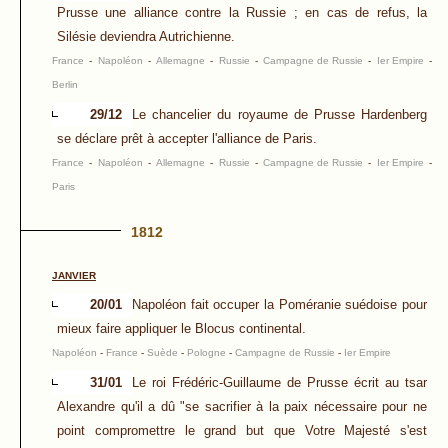
Prusse une alliance contre la Russie ; en cas de refus, la
Silésie deviendra Autrichienne.
France
-
Napoléon
-
Allemagne
-
Russie
-
Campagne de Russie
-
Ier Empire
-
Berlin
29/12
Le chancelier du royaume de Prusse Hardenberg
se déclare prêt à accepter l'alliance de Paris.
France
-
Napoléon
-
Allemagne
-
Russie
-
Campagne de Russie
-
Ier Empire
-
Paris
1812
JANVIER
20/01
Napoléon fait occuper la Poméranie suédoise pour
mieux faire appliquer le Blocus continental.
Napoléon
-
France
-
Suède
-
Pologne
-
Campagne de Russie
-
Ier Empire
31/01
Le roi Frédéric-Guillaume de Prusse écrit au tsar
Alexandre qu'il a dû "se sacrifier à la paix nécessaire pour ne
point compromettre le grand but que Votre Majesté s'est