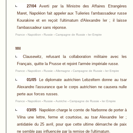
27/04
Averti par la Ministre des Affaires Etrangères
Maret, Napoléon fait appeler aux Tuileries l'ambassadeur russe
Kourakine et en reçoit l'ultimatum d'Alexandre Ier ; il laisse
l'ambassadeur sans réponse.
France
-
Napoléon
-
Russie
-
Campagne de Russie
-
Ier Empire
MAI
Clausewitz, refusant la collaboration militaire avec les
Français, quitte la Prusse et rejoint l'armée impériale russe.
France
-
Napoléon
-
Russie
-
Allemagne
-
Campagne de Russie
-
Ier Empire
01/05
Le diplomate autrichien Lebzeltern donne au tsar
Alexandre l'assurance que le corps autrichien ne causera nulle
perte aux forces russes.
France
-
Napoléon
-
Russie
-
Autriche
-
Campagne de Russie
-
Ier Empire
03/05
Napoléon charge le comte de Narbonne de porter à
Vilna une lettre, ferme et courtoise, au tsar Alexandre Ier ;
antidatée du 25 avril, pour que cette ultime démarche de paix
ne semble pas influencée par la remise de l'ultimatum.