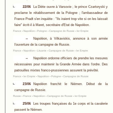
22/06
La Diète ouvre à Varsovie ; le prince Czartoryski y
proclame le rétablissement de la Pologne ; l'ambassadeur de
France Pradt s'en inquiète : "Ils iraient trop vite si on les laissait
faire" écrit-il à Maret, secrétaire d'Etat de Napoléon.
France
-
Napoléon
-
Pologne
-
Campagne de Russie
-
Ier Empire
--
Napoléon, à Vilkaviskis, annonce à son armée
l'ouverture de la campagne de Russie.
France
-
Napoléon
-
Lituanie
-
Campagne de Russie
-
Ier Empire
--
Napoléon ordonne officiers de prendre les mesures
nécessaires pour maintenir la Grande Armée dans l'ordre. Des
patrouilles mixtes franco-prussiennes assurent la prévôté.
France
-
Ier Empire
-
Napoléon
-
Pologne
-
Campagne de Russie
23/06
Napoléon franchit le Niémen. Début de la
campagne de Russie.
Russie
-
France
-
Napoléon
-
Campagne de Russie
-
Ier Empire
25/06
Les troupes françaises du 1e corps et la cavalerie
passent le Niémen.