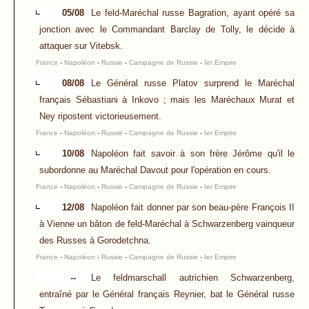
05/08
Le feld-Maréchal russe Bagration, ayant opéré sa
jonction avec le Commandant Barclay de Tolly, le décide à
attaquer sur Vitebsk.
France
-
Napoléon
-
Russie
-
Campagne de Russie
-
Ier Empire
08/08
Le Général russe Platov surprend le Maréchal
français Sébastiani à Inkovo ; mais les Maréchaux Murat et
Ney ripostent victorieusement.
France
-
Napoléon
-
Russie
-
Campagne de Russie
-
Ier Empire
10/08
Napoléon fait savoir à son frère Jérôme qu'il le
subordonne au Maréchal Davout pour l'opération en cours.
France
-
Napoléon
-
Russie
-
Campagne de Russie
-
Ier Empire
12/08
Napoléon fait donner par son beau-père François II
à Vienne un bâton de feld-Maréchal à Schwarzenberg vainqueur
des Russes à Gorodetchna.
France
-
Napoléon
-
Russie
-
Campagne de Russie
-
Ier Empire
--
Le feldmarschall autrichien Schwarzenberg,
entraîné par le Général français Reynier, bat le Général russe