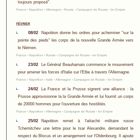
toujours proposé".
France
-
Napoléon
-
Allemagne
-
Russie
-
Campagne de Russie
-
Ier Empire
FÉVRIER
08/02
Napoléon donne les ordres pour acheminer "sur la
pointe des pieds" les corps de la nouvelle Grande Armée vers
le Niémen.
France
-
Napoléon
-
Russie
-
Campagne de Russie
-
Ier Empire
23/02
Le Général Beauharnais commence le mouvement
pour amener les forces d'Italie sur l'Elbe à travers l'Allemagne.
France
-
Napoléon
-
Italie
-
Allemagne
-
Campagne de Russie
-
Ier Empire
24/02
La France et la Prusse signent une alliance : la
Prusse approvisionne la la Grande Armée et lui fournit un corps
de 20000 hommes pour l'ouverture des hostilités.
France
-
Napoléon
-
Allemagne
-
Campagne de Russie
-
Ier Empire
25/02
Napoléon remet à l'attaché militaire russe
Tchernitchev une lettre pour le tsar Alexandre, demandant le
respect du Blocus et un arrangement sur l'Oldenbourg. Il ajoute