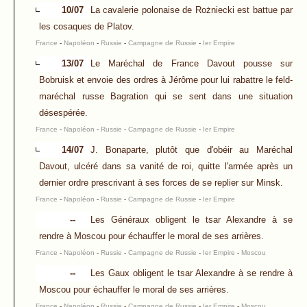
10/07
La cavalerie polonaise de Rożniecki est battue par
les cosaques de Platov.
France
-
Napoléon
-
Russie
-
Campagne de Russie
-
Ier Empire
13/07
Le Maréchal de France Davout pousse sur
Bobruisk et envoie des ordres à Jérôme pour lui rabattre le feld-
maréchal russe Bagration qui se sent dans une situation
désespérée.
France
-
Napoléon
-
Russie
-
Campagne de Russie
-
Ier Empire
14/07
J. Bonaparte, plutôt que d'obéir au Maréchal
Davout, ulcéré dans sa vanité de roi, quitte l'armée après un
dernier ordre prescrivant à ses forces de se replier sur Minsk.
France
-
Napoléon
-
Russie
-
Campagne de Russie
-
Ier Empire
--
Les Généraux obligent le tsar Alexandre à se
rendre à Moscou pour échauffer le moral de ses arrières.
France
-
Napoléon
-
Russie
-
Campagne de Russie
-
Ier Empire
-
Moscou
--
Les Gaux obligent le tsar Alexandre à se rendre à
Moscou pour échauffer le moral de ses arrières.
France
-
Napoléon
-
Russie
-
Campagne de Russie
-
Ier Empire
-
Moscou