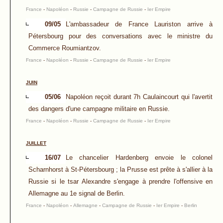
France
-
Napoléon
-
Russie
-
Campagne de Russie
-
Ier Empire
09/05
L'ambassadeur de France Lauriston arrive à
Pétersbourg pour des conversations avec le ministre du
Commerce Roumiantzov.
France
-
Napoléon
-
Russie
-
Campagne de Russie
-
Ier Empire
JUIN
05/06
Napoléon reçoit durant 7h Caulaincourt qui l'avertit
des dangers d'une campagne militaire en Russie.
France
-
Napoléon
-
Russie
-
Campagne de Russie
-
Ier Empire
JUILLET
16/07
Le chancelier Hardenberg envoie le colonel
Scharnhorst à St-Pétersbourg ; la Prusse est prête à s'allier à la
Russie si le tsar Alexandre s'engage à prendre l'offensive en
Allemagne au 1e signal de Berlin.
France
-
Napoléon
-
Allemagne
-
Campagne de Russie
-
Ier Empire
-
Berlin