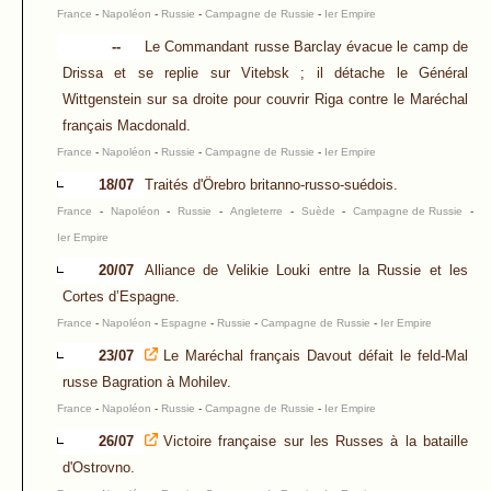
France
-
Napoléon
-
Russie
-
Campagne de Russie
-
Ier Empire
--
Le Commandant russe Barclay évacue le camp de
Drissa et se replie sur Vitebsk ; il détache le Général
Wittgenstein sur sa droite pour couvrir Riga contre le Maréchal
français Macdonald.
France
-
Napoléon
-
Russie
-
Campagne de Russie
-
Ier Empire
18/07
Traités d'Örebro britanno-russo-suédois.
France
-
Napoléon
-
Russie
-
Angleterre
-
Suède
-
Campagne de Russie
-
Ier Empire
20/07
Alliance de Velikie Louki entre la Russie et les
Cortes d’Espagne.
France
-
Napoléon
-
Espagne
-
Russie
-
Campagne de Russie
-
Ier Empire
23/07
Le Maréchal français Davout défait le feld-Mal
russe Bagration à Mohilev.
France
-
Napoléon
-
Russie
-
Campagne de Russie
-
Ier Empire
26/07
Victoire française sur les Russes à la bataille
d'Ostrovno.