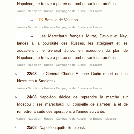
Napoléon, se trouve à portée de tomber sur leurs arrières.
France
-
Napoléon
-
Russie
-
Campagne de Russie
-
Ier Empire
--
Bataille de Valutino.
France
-
Napoléon
-
Russie
-
Campagne de Russie
-
Ier Empire
--
Les Maréchaux français Murat, Davout et Ney,
lancés à la poursuite des Russes, les atteignent et les
accablent ; le Général Junot, en exécution du plan de
Napoléon, se trouve à portée de tomber sur leurs arrières.
France
-
Napoléon
-
Russie
-
Campagne de Russie
-
Ier Empire
22/08
Le Général Charles-Etienne Gudin meurt de ses
blessures à Smolensk.
France
-
Napoléon
-
Russie
-
Campagne de Russie
-
Ier Empire
24/08
Napoléon décide de reprendre la marche sur
Moscou ; ses maréchaux lui conseille de s'arrêter là et de
remettre la suite des opérations à l'année suivante.
France
-
Napoléon
-
Russie
-
Campagne de Russie
-
Ier Empire
-
Moscou
25/08
Napoléon quitte Smolensk.