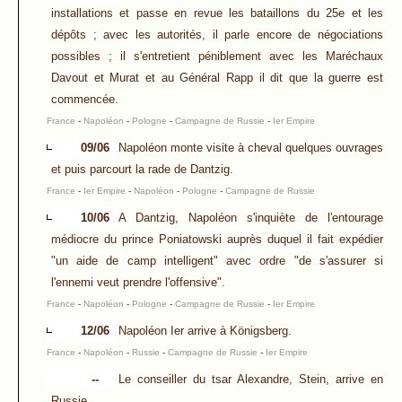
installations et passe en revue les bataillons du 25e et les
dépôts ; avec les autorités, il parle encore de négociations
possibles ; il s'entretient péniblement avec les Maréchaux
Davout et Murat et au Général Rapp il dit que la guerre est
commencée.
France
-
Napoléon
-
Pologne
-
Campagne de Russie
-
Ier Empire
09/06
Napoléon monte visite à cheval quelques ouvrages
et puis parcourt la rade de Dantzig.
France
-
Ier Empire
-
Napoléon
-
Pologne
-
Campagne de Russie
10/06
A Dantzig, Napoléon s'inquiète de l'entourage
médiocre du prince Poniatowski auprès duquel il fait expédier
"un aide de camp intelligent" avec ordre "de s'assurer si
l'ennemi veut prendre l'offensive".
France
-
Napoléon
-
Pologne
-
Campagne de Russie
-
Ier Empire
12/06
Napoléon Ier arrive à Königsberg.
France
-
Napoléon
-
Russie
-
Campagne de Russie
-
Ier Empire
--
Le conseiller du tsar Alexandre, Stein, arrive en
Russie.