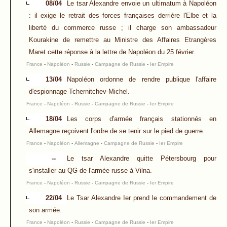
08/04
Le tsar Alexandre envoie un ultimatum à Napoléon
: il exige le retrait des forces françaises derrière l'Elbe et la
liberté du commerce russe ; il charge son ambassadeur
Kourakine de remettre au Ministre des Affaires Etrangères
Maret cette réponse à la lettre de Napoléon du 25 février.
France
-
Napoléon
-
Russie
-
Campagne de Russie
-
Ier Empire
13/04
Napoléon ordonne de rendre publique l'affaire
d'espionnage Tchernitchev-Michel.
France
-
Napoléon
-
Russie
-
Campagne de Russie
-
Ier Empire
18/04
Les corps d'armée français stationnés en
Allemagne reçoivent l'ordre de se tenir sur le pied de guerre.
France
-
Napoléon
-
Allemagne
-
Campagne de Russie
-
Ier Empire
--
Le tsar Alexandre quitte Pétersbourg pour
s'installer au QG de l'armée russe à Vilna.
France
-
Napoléon
-
Russie
-
Campagne de Russie
-
Ier Empire
22/04
Le Tsar Alexandre Ier prend le commandement de
son armée.
France
-
Napoléon
-
Russie
-
Campagne de Russie
-
Ier Empire