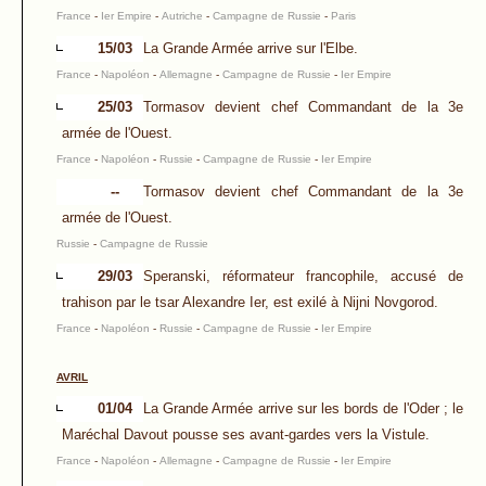
France
-
Ier Empire
-
Autriche
-
Campagne de Russie
-
Paris
15/03
La Grande Armée arrive sur l'Elbe.
France
-
Napoléon
-
Allemagne
-
Campagne de Russie
-
Ier Empire
25/03
Tormasov devient chef Commandant de la 3e
armée de l'Ouest.
France
-
Napoléon
-
Russie
-
Campagne de Russie
-
Ier Empire
--
Tormasov devient chef Commandant de la 3e
armée de l'Ouest.
Russie
-
Campagne de Russie
29/03
Speranski, réformateur francophile, accusé de
trahison par le tsar Alexandre Ier, est exilé à Nijni Novgorod.
France
-
Napoléon
-
Russie
-
Campagne de Russie
-
Ier Empire
AVRIL
01/04
La Grande Armée arrive sur les bords de l'Oder ; le
Maréchal Davout pousse ses avant-gardes vers la Vistule.
France
-
Napoléon
-
Allemagne
-
Campagne de Russie
-
Ier Empire