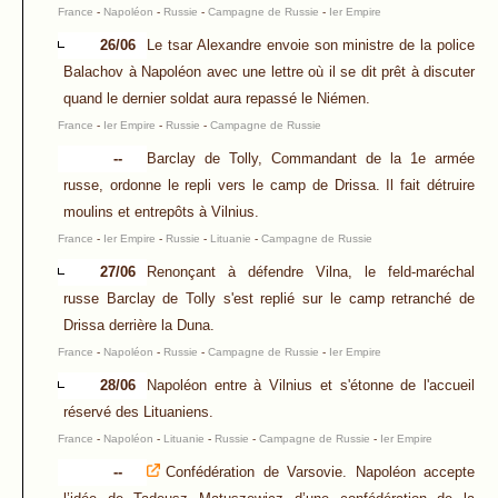
France
-
Napoléon
-
Russie
-
Campagne de Russie
-
Ier Empire
26/06
Le tsar Alexandre envoie son ministre de la police
Balachov à Napoléon avec une lettre où il se dit prêt à discuter
quand le dernier soldat aura repassé le Niémen.
France
-
Ier Empire
-
Russie
-
Campagne de Russie
--
Barclay de Tolly, Commandant de la 1e armée
russe, ordonne le repli vers le camp de Drissa. Il fait détruire
moulins et entrepôts à Vilnius.
France
-
Ier Empire
-
Russie
-
Lituanie
-
Campagne de Russie
27/06
Renonçant à défendre Vilna, le feld-maréchal
russe Barclay de Tolly s'est replié sur le camp retranché de
Drissa derrière la Duna.
France
-
Napoléon
-
Russie
-
Campagne de Russie
-
Ier Empire
28/06
Napoléon entre à Vilnius et s'étonne de l'accueil
réservé des Lituaniens.
France
-
Napoléon
-
Lituanie
-
Russie
-
Campagne de Russie
-
Ier Empire
--
Confédération de Varsovie. Napoléon accepte