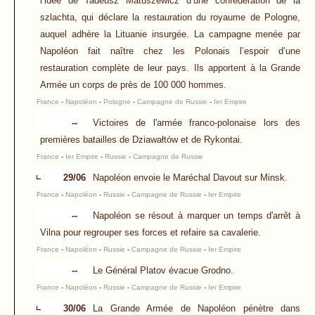
l’idée de Tadeusz Matuszewicz d’une confédération de la
szlachta, qui déclare la restauration du royaume de Pologne,
auquel adhère la Lituanie insurgée. La campagne menée par
Napoléon fait naître chez les Polonais l’espoir d’une
restauration complète de leur pays. Ils apportent à la Grande
Armée un corps de près de 100 000 hommes.
France
-
Napoléon
-
Pologne
-
Campagne de Russie
-
Ier Empire
--
Victoires de l'armée franco-polonaise lors des
premières batailles de Dziawałtów et de Rykontai.
France
-
Ier Empire
-
Russie
-
Campagne de Russie
29/06
Napoléon envoie le Maréchal Davout sur Minsk.
France
-
Napoléon
-
Russie
-
Campagne de Russie
-
Ier Empire
--
Napoléon se résout à marquer un temps d'arrêt à
Vilna pour regrouper ses forces et refaire sa cavalerie.
France
-
Napoléon
-
Russie
-
Campagne de Russie
-
Ier Empire
--
Le Général Platov évacue Grodno.
France
-
Napoléon
-
Russie
-
Campagne de Russie
-
Ier Empire
30/06
La Grande Armée de Napoléon pénètre dans