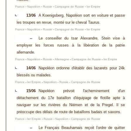
France
-
Napoléon
-
Russie
-
Campagne de Russie
-
Ier Empire
13/06
A Koenigsberg, Napoléon sort en voiture et passe
les troupes en revue, monté sur le cheval Taurus.
France
-
Napoléon
-
Russie
-
Campagne de Russie
-
Ier Empire
--
Le conseiller du tsar Alexandre, Stein vise à
employer les forces russes à la libération de la patrie
allemande.
France
-
Napoléon
-
Russie
-
Allemagne
-
Campagne de Russie
-
Ier Empire
14/06
Napoléon ordonne d'établir des lazarets pour 24k
blessés ou malades.
France
-
Ier Empire
-
Napoléon
-
Russie
-
Campagne de Russie
15/06
Napoléon prévoit l'acheminement d'un
détachement du 17e bataillon d'équipage de flotille apte à
naviguer sur les rivières du Niémen et de la Pregel. Il se
préoccupe des délais de route de bataillons badais et saxons.
France
-
Ier Empire
-
Russie
-
Napoléon
-
Campagne de Russie
--
Le Français Beauharnais reçoit l'ordre de quitter