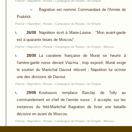
France
-
Napoléon
-
Russie
-
Campagne de Russie
-
Ier Empire
--
Bagration est nommé Commandant de l'Armée de
Podolsk.
France
-
Napoléon
-
Russie
-
Campagne de Russie
-
Ier Empire
26/08
Napoléon écrit à Marie-Louise : "Mon avant-garde
est à quarante lieues de Moscou".
France
-
Napoléon
-
Russie
-
Campagne de Russie
-
Ier Empire
-
Moscou
28/08
La cavalerie française de Murat se heurte à
l'arrière-garde russe devant Viazma ; trop exposé, Murat exige
le soutien du Maréchal Davout réticent ; Napoléon lui octroie
une des divisions de Davout.
France
-
Napoléon
-
Russie
-
Campagne de Russie
-
Ier Empire
29/08
Koutousov remplace Barclay de Tolly au
commandement en chef de l'armée russe ; il accepte, sur les
instances du feld-Maréchal Bagration de livrer une bataille
décisive en avant de Moscou.
France
-
Napoléon
-
Russie
-
Campagne de Russie
-
Ier Empire
-
Moscou
--
Napoléon entre à Viazma.