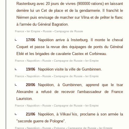
Rastenburg avec 20 jours de vivres (900000 rations) en laissant
derrière lui un Cet de place et de la gendarmerie. Il franchit le
Niémen puis envisage de marcher sur Vilna et de prêter le flanc
à l'armée du Général Bagration.
France
-
Ier Empire
-
Russie
-
Campagne de Russie
17/06
Napoléon arrive à Insterburg. Il monte le cheval
Coquet et passe la revue des équipages de ponts du Général
Eblé et les brigades de cavalerie Castex et Corbineau.
France
-
Napoléon
-
Russie
-
Campagne de Russie
-
Ier Empire
19/06
Napoléon visite la ville de Gumbinnen.
France
-
Napoléon
-
Russie
-
Campagne de Russie
-
Ier Empire
20/06
Napoléon, à Gumbinnen, apprend que le tsar
Alexandre a refusé de recevoir l'ambassadeur de France
Lauriston.
France
-
Napoléon
-
Russie
-
Campagne de Russie
-
Ier Empire
21/06
Napoléon, à Vilkavi¨kis, proclame à son armée la
"seconde guerre de Pologne".
France
-
Napoléon
-
Russie
-
Pologne
-
Campagne de Russie
-
Ier Empire