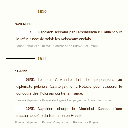
1810
NOVEMBRE
11/11
Napoléon apprend par l'ambassadeur Caulaincourt
le refus russe de saisir les vaisseaux anglais.
France
-
Napoléon
-
Russie
-
Campagne de Russie
-
Ier Empire
1811
JANVIER
08/01
Le tsar Alexandre fait des propositions au
diplomate polonais Czartoryski et à Potocki pour s'assurer le
concours des Polonais contre la France.
France
-
Napoléon
-
Russie
-
Pologne
-
Campagne de Russie
-
Ier Empire
10/01
Napoléon charge le Maréchal Davout d'une
mission secrète d'information en Russie.
France
-
Napoléon
-
Russie
-
Campagne de Russie
-
Ier Empire