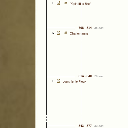
Pépin III le Bref
768 - 814
46 ans
Charlemagne
814 - 840
26 ans
Louis Ier le Pieux
843 - 877
34 ans