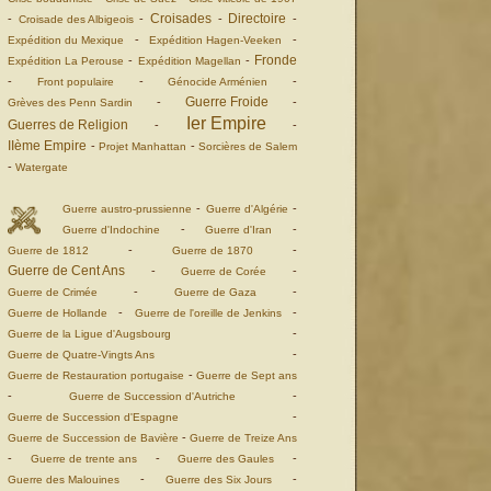
Croisades
Directoire
-
-
-
-
Croisade des Albigeois
-
-
Expédition du Mexique
Expédition Hagen-Veeken
Fronde
-
-
Expédition La Perouse
Expédition Magellan
-
-
-
Front populaire
Génocide Arménien
Guerre Froide
-
-
Grèves des Penn Sardin
Ier Empire
Guerres de Religion
-
-
IIème Empire
-
-
Projet Manhattan
Sorcières de Salem
-
Watergate
-
-
Guerre austro-prussienne
Guerre d'Algérie
-
-
Guerre d'Indochine
Guerre d'Iran
-
-
Guerre de 1812
Guerre de 1870
Guerre de Cent Ans
-
-
Guerre de Corée
-
-
Guerre de Crimée
Guerre de Gaza
-
-
Guerre de Hollande
Guerre de l'oreille de Jenkins
-
Guerre de la Ligue d'Augsbourg
-
Guerre de Quatre-Vingts Ans
-
Guerre de Restauration portugaise
Guerre de Sept ans
-
-
Guerre de Succession d'Autriche
-
Guerre de Succession d'Espagne
-
Guerre de Succession de Bavière
Guerre de Treize Ans
-
-
-
Guerre de trente ans
Guerre des Gaules
-
-
Guerre des Malouines
Guerre des Six Jours