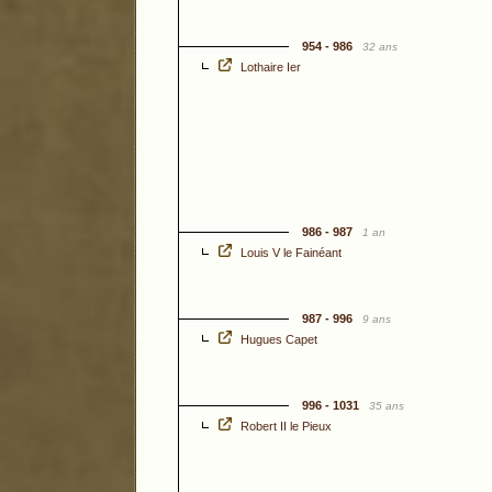
954 - 986
32 ans
Lothaire Ier
986 - 987
1 an
Louis V le Fainéant
987 - 996
9 ans
Hugues Capet
996 - 1031
35 ans
Robert II le Pieux