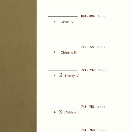
691 - 694
3 ans
Clovis IV
719 - 721
2 ans
Chilpéric II
721 - 737
16 ans
Thierry IV
743 - 751
8 ans
Childéric III
751 - 768
17 ans