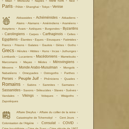
Moscou
New York
-
-
-
-
-
-
Milan
Naples
Nice
Paris
Venise
-
-
-
-
Pékin
Shanghai
Tokyo
Achéménides
-
-
-
Abbassides
Akkadiens
-
-
-
-
Alains
Alamans
Amérindiens
Araméens
Byzantins
-
-
-
-
Assyriens
Avars
Aztèques
Burgondes
Carolingiens
Carthaginois
-
-
-
-
-
Carpes
Celtes
Egyptiens
-
-
-
-
-
Élamites
Eques
Etrusques
Fatimides
-
-
-
-
-
-
Francs
Frisons
Galates
Gaulois
Gètes
Goths
Grecs
-
-
-
-
-
-
Hérules
Hittites
Huns
Incas
Juthunges
Macédoniens
-
-
-
-
Lombards
Lucaniens
Mamelouks
Mérovingiens
-
-
-
-
Marcomans
Mayas
Mèdes
Monde Arabo-Musulman
-
-
-
Minoens
Mongols
-
-
-
-
Nabatéens
Omeyyades
Ostrogoths
Parthes
Peuple Juif
Perses
-
-
-
-
Phéniciens
Quades
Romains
-
-
-
-
Sabins
Samnites
Sarmates
Sassanides
-
-
-
-
-
Saxons
Séleucides
Slaves
Suèves
Vikings
-
-
-
-
Vandales
Volsques
Wisigoths
Zapotèques
-
-
Affaire Dreyfus
Affaire du collier de la reine
-
-
Catastrophe de Tchernobyl
Cent Jours
Consulat
COVID
-
-
-
Colonisation de l'Algérie
-
-
Crise bouddhiste
Crise de Suez
Crise viticole de 1907