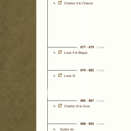
Charles II le Chauve
877 - 879
2 ans
Louis II le Bègue
879 - 882
3 ans
Louis III
885 - 887
2 ans
Charles III le Gros
888 - 893
5 ans
Eudes Ier