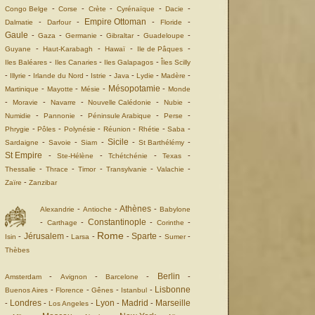
-
-
-
-
-
Congo Belge
Corse
Crète
Cyrénaïque
Dacie
Empire Ottoman
-
-
-
-
Dalmatie
Darfour
Floride
Gaule
-
-
-
-
-
Gaza
Germanie
Gibraltar
Guadeloupe
-
-
-
-
Guyane
Haut-Karabagh
Hawaï
Ile de Pâques
-
-
-
Iles Baléares
Iles Canaries
Iles Galapagos
Îles Scilly
-
-
-
-
-
-
-
Illyrie
Irlande du Nord
Istrie
Java
Lydie
Madère
Mésopotamie
-
-
-
-
Martinique
Mayotte
Mésie
Monde
-
-
-
-
-
Moravie
Navarre
Nouvelle Calédonie
Nubie
-
-
-
-
Numidie
Pannonie
Péninsule Arabique
Perse
-
-
-
-
-
-
Phrygie
Pôles
Polynésie
Réunion
Rhétie
Saba
Sicile
-
-
-
-
-
Sardaigne
Savoie
Siam
St Barthélémy
St Empire
-
-
-
-
Ste-Hélène
Tchétchénie
Texas
-
-
-
-
-
Thessalie
Thrace
Timor
Transylvanie
Valachie
-
Zaïre
Zanzibar
Athènes
-
-
-
Alexandrie
Antioche
Babylone
Constantinople
-
-
-
-
Carthage
Corinthe
Rome
Jérusalem
Sparte
-
-
-
-
-
-
Isin
Larsa
Sumer
Thèbes
Berlin
-
-
-
-
Amsterdam
Avignon
Barcelone
Lisbonne
-
-
-
-
Buenos Aires
Florence
Gênes
Istanbul
Londres
Lyon
Madrid
Marseille
-
-
-
-
-
Los Angeles