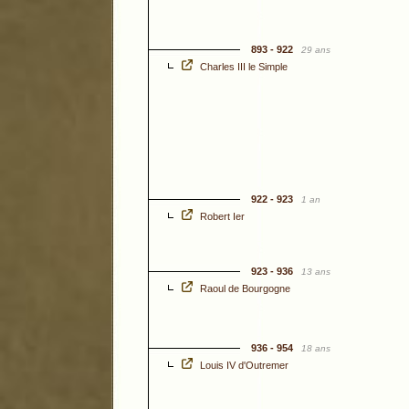
893 - 922
29 ans
Charles III le Simple
922 - 923
1 an
Robert Ier
923 - 936
13 ans
Raoul de Bourgogne
936 - 954
18 ans
Louis IV d'Outremer