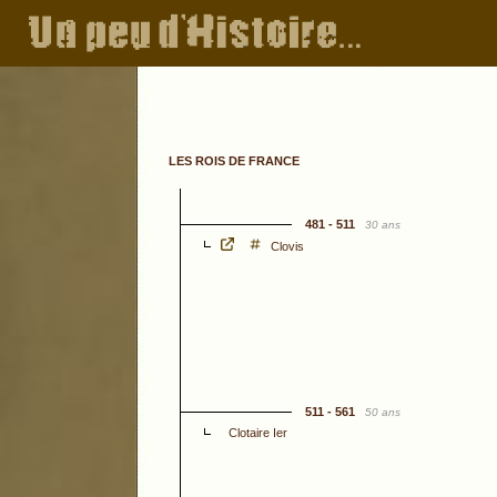
LES ROIS DE FRANCE
481 - 511
30 ans
Clovis
511 - 561
50 ans
Clotaire Ier