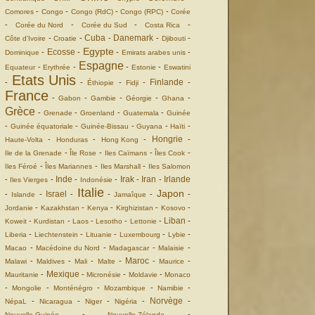
-
-
-
-
Comores
Congo
Congo (RdC)
Congo (RPC)
Corée
-
-
-
-
Corée du Nord
Corée du Sud
Costa Rica
Cuba
Danemark
-
-
-
-
-
Côte d'Ivoire
Croatie
Djibouti
Egypte
Ecosse
-
-
-
-
Dominique
Emirats arabes unis
Espagne
-
-
-
-
Equateur
Erythrée
Estonie
Eswatini
Etats Unis
Finlande
-
-
-
-
-
Éthiopie
Fidji
France
-
-
-
-
-
Gabon
Gambie
Géorgie
Ghana
Grèce
-
-
-
-
Grenade
Groenland
Guatemala
Guinée
-
-
-
-
-
Guinée équatoriale
Guinée-Bissau
Guyana
Haïti
Hongrie
-
-
-
-
Haute-Volta
Honduras
Hong Kong
-
-
-
-
Ile de la Grenade
Île Rose
Iles Caïmans
Îles Cook
-
-
-
Iles Féroé
Îles Mariannes
Iles Marshall
Iles Salomon
Inde
Irak
Iran
Irlande
-
-
-
-
-
-
Iles Vierges
Indonésie
Italie
Japon
Israel
-
-
-
-
-
-
Islande
Jamaîque
-
-
-
-
-
Jordanie
Kazakhstan
Kenya
Kirghizistan
Kosovo
Liban
-
-
-
-
-
-
Koweit
Kurdistan
Laos
Lesotho
Lettonie
-
-
-
-
-
Liberia
Liechtenstein
Lituanie
Luxembourg
Lybie
-
-
-
-
Macao
Macédoine du Nord
Madagascar
Malaisie
Maroc
-
-
-
-
-
-
Malawi
Maldives
Mali
Malte
Maurice
Mexique
-
-
-
-
Mauritanie
Micronésie
Moldavie
Monaco
-
-
-
-
-
Mongolie
Monténégro
Mozambique
Namibie
Norvège
-
-
-
-
-
NépaL
Nicaragua
Niger
Nigéria
-
-
Nouvelle Guinée
Nouvelle Zélande