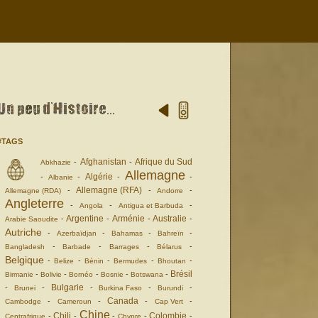
#TAGS
Afghanistan
Afrique du Sud
-
-
Abkhazie
Allemagne
Algérie
-
-
-
-
Albanie
Allemagne (RFA)
-
-
-
Allemagne (RDA)
Andorre
Angleterre
-
-
-
Angola
Antigua et Barbuda
Argentine
Arménie
Australie
-
-
-
-
Arabie Saoudite
Autriche
-
-
-
-
Azerbaïdjan
Bahamas
Bahreïn
-
-
-
-
Bangladesh
Barbade
Barrages
Bélarus
Belgique
-
-
-
-
-
Belize
Bénin
Bermudes
Bhoutan
Brésil
-
-
-
-
-
Birmanie
Bolivie
Bornéo
Bosnie
Botswana
Bulgarie
-
-
-
-
-
Brunei
Burkina Faso
Burundi
Canada
-
-
-
-
Cambodge
Cameroun
Cap Vert
Chine
Chili
Colombie
-
-
-
-
-
Centrafrique
Chypre