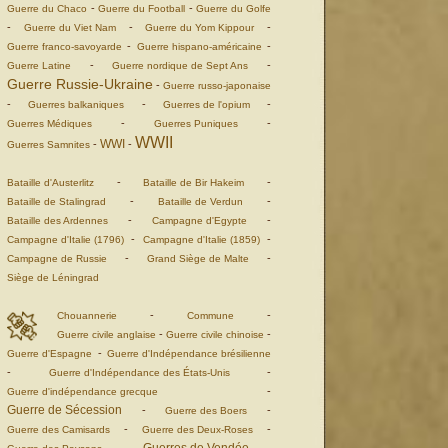
-
-
Guerre du Chaco
Guerre du Football
Guerre du Golfe
-
-
-
Guerre du Viet Nam
Guerre du Yom Kippour
-
-
Guerre franco-savoyarde
Guerre hispano-américaine
-
-
Guerre Latine
Guerre nordique de Sept Ans
Guerre Russie-Ukraine
-
Guerre russo-japonaise
-
-
-
Guerres balkaniques
Guerres de l'opium
-
-
Guerres Médiques
Guerres Puniques
WWII
WWI
-
-
Guerres Samnites
-
-
Bataille d'Austerlitz
Bataille de Bir Hakeim
-
-
Bataille de Stalingrad
Bataille de Verdun
-
-
Bataille des Ardennes
Campagne d'Egypte
-
-
Campagne d'Italie (1796)
Campagne d'Italie (1859)
-
-
Campagne de Russie
Grand Siège de Malte
Siège de Léningrad
-
-
Chouannerie
Commune
-
-
Guerre civile anglaise
Guerre civile chinoise
-
Guerre d'Espagne
Guerre d'Indépendance brésilienne
-
-
Guerre d'Indépendance des États-Unis
-
Guerre d'indépendance grecque
Guerre de Sécession
-
-
Guerre des Boers
-
-
Guerre des Camisards
Guerre des Deux-Roses