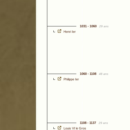
1031 - 1060
29 ans
Henri Ier
1060 - 1108
48 ans
Philippe Ier
1108 - 1137
29 ans
Louis VI le Gros