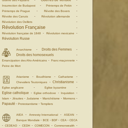
Guerres de Vendée
-
-
Guerre des Paysans
-
-
Insurrection de Budapest
Printemps de Pekin
-
-
Printemps de Prague
Révolte des Boxers
-
-
Révolte des Canuts
Révolution allemande
-
Révolution des Oeillets
Révolution Française
-
-
-
Révolution française de 1848
Révolution mexicaine
Révolution Russe
Droits des Femmes
-
-
Anarchisme
Droits des homosexuels
-
-
-
Emancipation des Afro-Américains
Franc-maçonnerie
Peine de Mort
-
-
-
Arianisme
Boudhisme
Catharisme
Christianisme
-
-
Chevaliers Teutoniques
-
-
Eglise anglicane
Eglise byzantine
Eglise catholique
-
-
-
Eglise orthodoxe
Inquisition
-
-
-
-
-
Islam
Jésuites
Judaisme
Manichéisme
Mormons
Papauté
-
-
Protestantisme
Templiers
-
-
-
AIEA
Amnesty International
ASEAN
-
-
-
-
Banque Mondiale
BCE
BDF
CEA
CECA
-
-
-
-
-
CEDEAO
CEDH
COMECON
Commonwealth