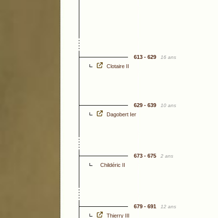
613 - 629
16 ans
Clotaire II
629 - 639
10 ans
Dagobert Ier
673 - 675
2 ans
Childéric II
679 - 691
12 ans
Thierry III