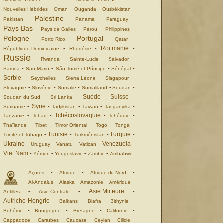
-
-
-
-
Nouvelles Hébrides
Oman
Ouganda
Ouzbékistan
Palestine
-
-
-
-
Pakistan
Panama
Paraguay
Pays Bas
-
-
-
-
Pays de Galles
Pérou
Philippines
Pologne
Portugal
-
-
-
-
Porto Rico
Qatar
Roumanie
-
-
-
République Dominicaine
Rhodésie
Russie
-
-
-
-
Rwanda
Sainte-Lucie
Salvador
-
-
-
-
Samoa
San Marin
São Tomé et Príncipe
Sénégal
Serbie
-
-
-
-
Seychelles
Sierra Léone
Singapour
-
-
-
-
-
Slovaquie
Slovénie
Somalie
Somaliland
Soudan
Suède
Suisse
-
-
-
-
Soudan du Sud
Sri Lanka
Syrie
-
-
-
-
-
Suriname
Tadjikistan
Taiwan
Tanganyika
Tchécoslovaquie
-
-
-
-
Tanzanie
Tchad
Tchéquie
-
-
-
-
-
Thaîlande
Tibet
Timor Oriental
Togo
Tonga
Tunisie
Turquie
-
-
-
-
Trinité-et-Tobago
Turkménistan
Ukraine
Venezuela
-
-
-
-
-
Uruguay
Vanatu
Vatican
Viet Nam
-
-
-
-
Yémen
Yougoslavie
Zambie
Zimbabwe
-
-
-
Açores
Afrique
Afrique du Nord
-
-
-
-
Al-Andalus
Alaska
Amazonie
Amérique
Asie Mineure
-
-
-
Antilles
Asie Centrale
Autriche-Hongrie
-
-
-
-
Balkans
Biafra
Bithynie
-
-
-
-
Bohême
Bourgogne
Bretagne
Californie
-
-
-
-
-
Cappadoce
Caraïbes
Caucase
Ceylan
Cilicie