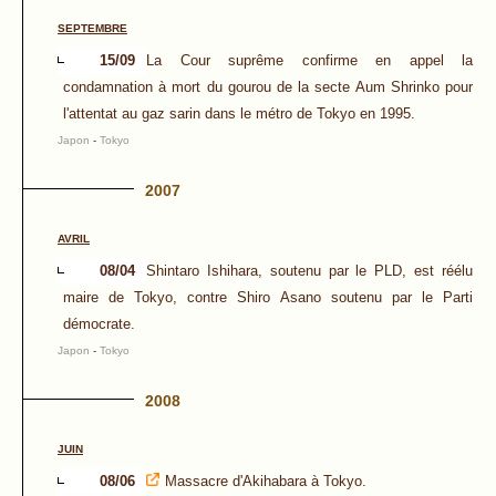
SEPTEMBRE
15/09
La Cour suprême confirme en appel la
condamnation à mort du gourou de la secte Aum Shrinko pour
l'attentat au gaz sarin dans le métro de Tokyo en 1995.
Japon
-
Tokyo
2007
AVRIL
08/04
Shintaro Ishihara, soutenu par le PLD, est réélu
maire de Tokyo, contre Shiro Asano soutenu par le Parti
démocrate.
Japon
-
Tokyo
2008
JUIN
08/06
Massacre d'Akihabara à Tokyo.