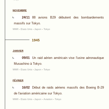
NOVEMBRE
24/11
88 avions B29 débutent des bombardements
massifs sur Tokyo.
WWII
-
Etats Unis
-
Japon
-
Tokyo
1945
JANVIER
09/01
Un raid aérien américain vise l'usine aéronautique
Musashino à Tokyo.
WWII
-
Etats Unis
-
Japon
-
Tokyo
FÉVRIER
16/02
Début de raids aériens massifs des Boeing B-29
de l'aviation américaine sur Tokyo.
WWII
-
Etats Unis
-
Japon
-
Aviation
-
Tokyo