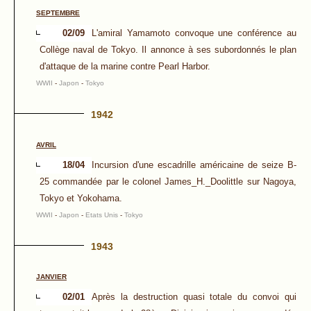
SEPTEMBRE
02/09
L'amiral Yamamoto convoque une conférence au
Collège naval de Tokyo. Il annonce à ses subordonnés le plan
d'attaque de la marine contre Pearl Harbor.
WWII
-
Japon
-
Tokyo
1942
AVRIL
18/04
Incursion d'une escadrille américaine de seize B-
25 commandée par le colonel James_H._Doolittle sur Nagoya,
Tokyo et Yokohama.
WWII
-
Japon
-
Etats Unis
-
Tokyo
1943
JANVIER
02/01
Après la destruction quasi totale du convoi qui