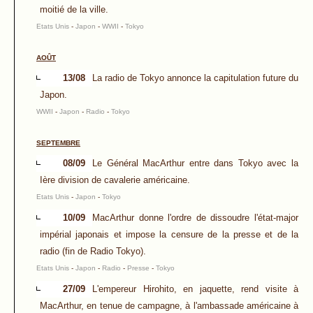
moitié de la ville.
Etats Unis
-
Japon
-
WWII
-
Tokyo
AOÛT
13/08
La radio de Tokyo annonce la capitulation future du
Japon.
WWII
-
Japon
-
Radio
-
Tokyo
SEPTEMBRE
08/09
Le Général MacArthur entre dans Tokyo avec la
Ière division de cavalerie américaine.
Etats Unis
-
Japon
-
Tokyo
10/09
MacArthur donne l'ordre de dissoudre l'état-major
impérial japonais et impose la censure de la presse et de la
radio (fin de Radio Tokyo).
Etats Unis
-
Japon
-
Radio
-
Presse
-
Tokyo
27/09
L'empereur Hirohito, en jaquette, rend visite à
MacArthur, en tenue de campagne, à l'ambassade américaine à