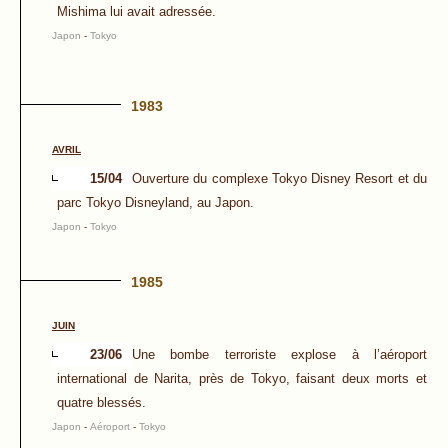
Mishima lui avait adressée.
Japon
-
Tokyo
1983
AVRIL
15/04
Ouverture du complexe Tokyo Disney Resort et du
parc Tokyo Disneyland, au Japon.
Japon
-
Tokyo
1985
JUIN
23/06
Une bombe terroriste explose à l’aéroport
international de Narita, près de Tokyo, faisant deux morts et
quatre blessés.
Japon
-
Aéroport
-
Tokyo