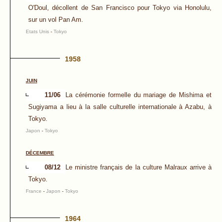
O'Doul, décollent de San Francisco pour Tokyo via Honolulu,
sur un vol Pan Am.
Etats Unis
-
Tokyo
1958
JUIN
11/06
La cérémonie formelle du mariage de Mishima et
Sugiyama a lieu à la salle culturelle internationale à Azabu, à
Tokyo.
Japon
-
Tokyo
DÉCEMBRE
08/12
Le ministre français de la culture Malraux arrive à
Tokyo.
France
-
Japon
-
Tokyo
1964