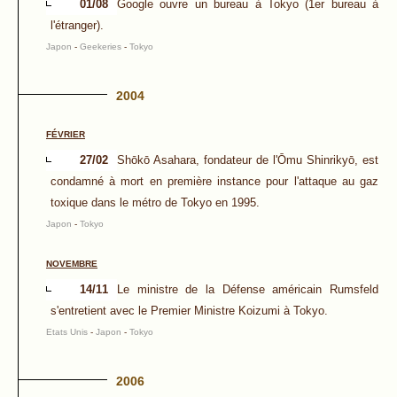
01/08
Google ouvre un bureau à Tokyo (1er bureau à
l'étranger).
Japon
-
Geekeries
-
Tokyo
2004
FÉVRIER
27/02
Shōkō Asahara, fondateur de l'Ōmu Shinrikyō, est
condamné à mort en première instance pour l'attaque au gaz
toxique dans le métro de Tokyo en 1995.
Japon
-
Tokyo
NOVEMBRE
14/11
Le ministre de la Défense américain Rumsfeld
s'entretient avec le Premier Ministre Koizumi à Tokyo.
Etats Unis
-
Japon
-
Tokyo
2006