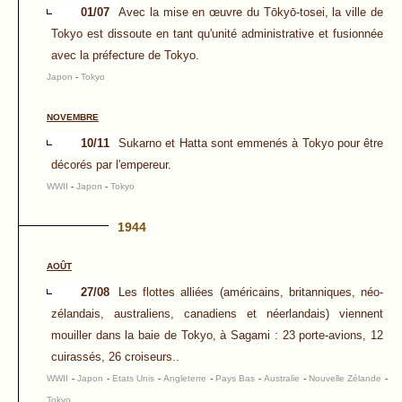
01/07
Avec la mise en œuvre du Tōkyō-tosei, la ville de
Tokyo est dissoute en tant qu'unité administrative et fusionnée
avec la préfecture de Tokyo.
Japon
-
Tokyo
NOVEMBRE
10/11
Sukarno et Hatta sont emmenés à Tokyo pour être
décorés par l'empereur.
WWII
-
Japon
-
Tokyo
1944
AOÛT
27/08
Les flottes alliées (américains, britanniques, néo-
zélandais, australiens, canadiens et néerlandais) viennent
mouiller dans la baie de Tokyo, à Sagami : 23 porte-avions, 12
cuirassés, 26 croiseurs..
WWII
-
Japon
-
Etats Unis
-
Angleterre
-
Pays Bas
-
Australie
-
Nouvelle Zélande
-
Tokyo