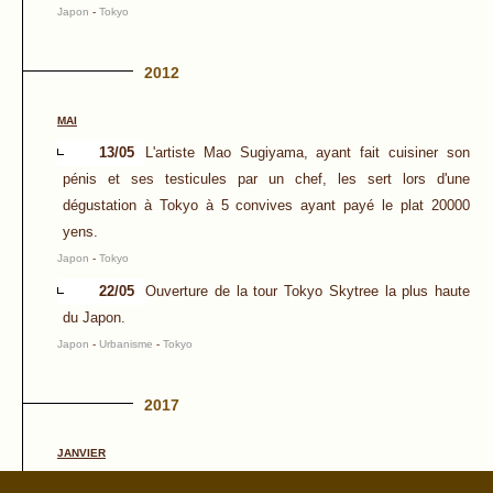
Japon
-
Tokyo
2012
MAI
13/05
L'artiste Mao Sugiyama, ayant fait cuisiner son
pénis et ses testicules par un chef, les sert lors d'une
dégustation à Tokyo à 5 convives ayant payé le plat 20000
yens.
Japon
-
Tokyo
22/05
Ouverture de la tour Tokyo Skytree la plus haute
du Japon.
Japon
-
Urbanisme
-
Tokyo
2017
JANVIER
13/01
La console de jeux vidéo semi-portable "Nintendo