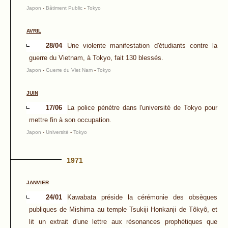
Japon
-
Bâtiment Public
-
Tokyo
AVRIL
28/04
Une violente manifestation d'étudiants contre la
guerre du Vietnam, à Tokyo, fait 130 blessés.
Japon
-
Guerre du Viet Nam
-
Tokyo
JUIN
17/06
La police pénètre dans l'université de Tokyo pour
mettre fin à son occupation.
Japon
-
Université
-
Tokyo
1971
JANVIER
24/01
Kawabata préside la cérémonie des obsèques
publiques de Mishima au temple Tsukiji Honkanji de Tôkyô, et
lit un extrait d'une lettre aux résonances prophétiques que