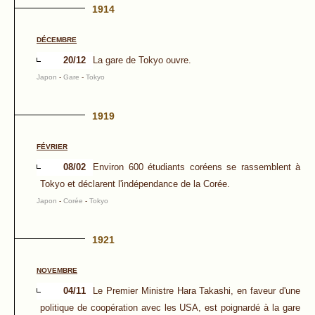
1914
DÉCEMBRE
20/12
La gare de Tokyo ouvre.
Japon
-
Gare
-
Tokyo
1919
FÉVRIER
08/02
Environ 600 étudiants coréens se rassemblent à
Tokyo et déclarent l'indépendance de la Corée.
Japon
-
Corée
-
Tokyo
1921
NOVEMBRE
04/11
Le Premier Ministre Hara Takashi, en faveur d'une
politique de coopération avec les USA, est poignardé à la gare