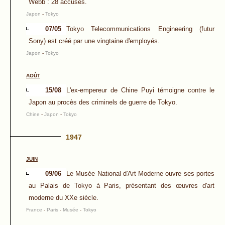
Webb : 28 accusés.
Japon
-
Tokyo
07/05
Tokyo Telecommunications Engineering (futur
Sony) est créé par une vingtaine d'employés.
Japon
-
Tokyo
AOÛT
15/08
L'ex-empereur de Chine Puyi témoigne contre le
Japon au procès des criminels de guerre de Tokyo.
Chine
-
Japon
-
Tokyo
1947
JUIN
09/06
Le Musée National d'Art Moderne ouvre ses portes
au Palais de Tokyo à Paris, présentant des œuvres d'art
moderne du XXe siècle.
France
-
Paris
-
Musée
-
Tokyo