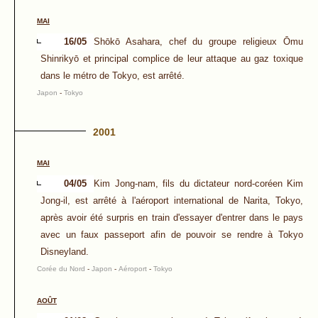
MAI
16/05
Shōkō Asahara, chef du groupe religieux Ōmu
Shinrikyō et principal complice de leur attaque au gaz toxique
dans le métro de Tokyo, est arrêté.
Japon
-
Tokyo
2001
MAI
04/05
Kim Jong-nam, fils du dictateur nord-coréen Kim
Jong-il, est arrêté à l'aéroport international de Narita, Tokyo,
après avoir été surpris en train d'essayer d'entrer dans le pays
avec un faux passeport afin de pouvoir se rendre à Tokyo
Disneyland.
Corée du Nord
-
Japon
-
Aéroport
-
Tokyo
AOÛT