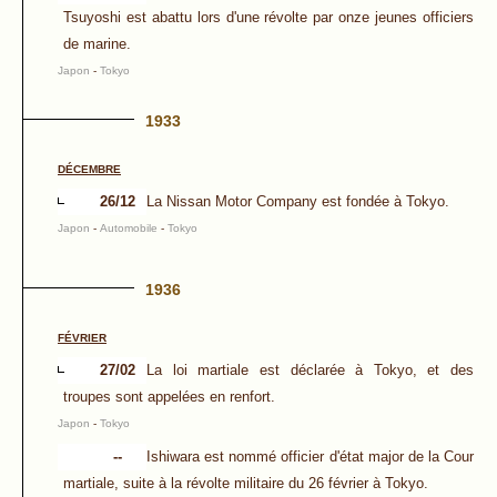
Tsuyoshi est abattu lors d'une révolte par onze jeunes officiers
de marine.
Japon
-
Tokyo
1933
DÉCEMBRE
26/12
La Nissan Motor Company est fondée à Tokyo.
Japon
-
Automobile
-
Tokyo
1936
FÉVRIER
27/02
La loi martiale est déclarée à Tokyo, et des
troupes sont appelées en renfort.
Japon
-
Tokyo
--
Ishiwara est nommé officier d'état major de la Cour
martiale, suite à la révolte militaire du 26 février à Tokyo.