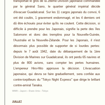
transportait le gros de la 28ème Division japonaise commandée
par le général Sano, le quartier général impérial décide
d'évacuer Guadalcanal. Sur les 11 cargos japonais du convoi, 6
ont été coulés, 1 gravement endommagé, et les 4 derniers ont
dû être échoués pour éviter qu'ils ne coulent. Cette décision, si
difficile à prendre pour les Japonais, signifie la perte des îles
Salomonn et donc des tremplins pour la Nouvelle-Guinée,
l'Australie et la Nouvelle-Zélande. Pour les Japonais, il n'est
désormais plus possible de supporter de si lourdes pertes:
depuis le 7 août 1942, date du débarquement de la 1ère
Division de Marines sur Guadalcanal, ils ont perdu 65 navires et
plus de 800 avions, sans compter les pertes humaines.
L'empereur Hiro-Hito approuve la décision. L'évacuation
japonaise, qui devra se faire graduellement, sera confiée aux
contre-torpilleurs du "Tokyo Night Express" que dirige le brillant
contre-amiral Tanaka.
WWII
-
Japon
-
Etats Unis
-
Tokyo
JUILLET