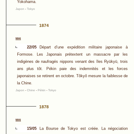
Yokohama.
Japon
-
Tokyo
1874
MAI
22/05
Départ d’une expédition militaire japonaise à
Formose. Les Japonais prétextent un massacre par les
indigènes de naufragés nippons venant des îles Ryūkyū, trois
ans plus tôt. Pékin paie des indemnités et les forces
japonaises se retirent en octobre. Tôkyô mesure la faiblesse de
la Chine.
Japon
-
Chine
-
Pékin
-
Tokyo
1878
MAI
15/05
La Bourse de Tokyo est créée. La négociation