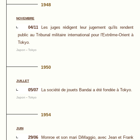
1948
NOVEMBRE
04/11
Les juges rédigent leur jugement qu'ils rendent
public au Tribunal militaire international pour l'Extrême-Orient à
Tokyo.
Japon
-
Tokyo
1950
JUILLET
05/07
La société de jouets Bandai a été fondée à Tokyo.
Japon
-
Tokyo
1954
JUIN
29/06
Monroe et son mari DiMaggio, avec Jean et Frank