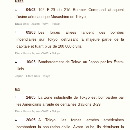
MARS
04/03
192 B-29 du 21è Bomber Command attaquent
l'usine aéronautique Musashino de Tokyo.
Etats Unis
-
Japon
-
WWII
-
Tokyo
09/03
Les forces alliées lancent des bombes
incendiaires sur Tokyo, détruisant la majeure partie de la
capitale et tuant plus de 100 000 civils.
Etats Unis
-
Japon
-
WWII
-
Tokyo
10/03
Bombardement de Tokyo au Japon par les États-
Unis.
Japon
-
Etats Unis
-
Tokyo
MAI
24/05
La zone industrielle de Tokyo est bombardée par
les Américains à l'aide de centaines d'avions B-29.
Etats Unis
-
Japon
-
WWII
-
Tokyo
26/05
A Tokyo, les forces armées américaines
bombardent la population civile. Avant l'aube, ils détruisent la