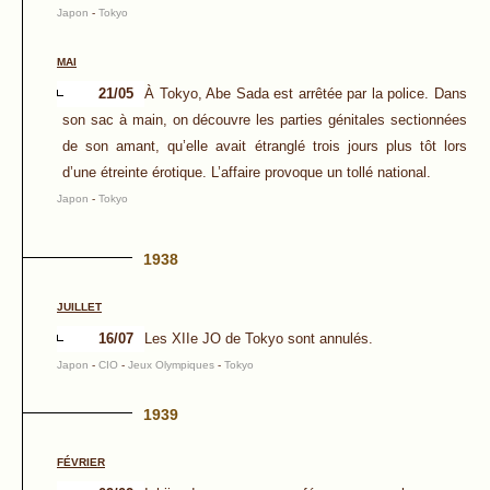
Japon
-
Tokyo
MAI
21/05
À Tokyo, Abe Sada est arrêtée par la police. Dans
son sac à main, on découvre les parties génitales sectionnées
de son amant, qu’elle avait étranglé trois jours plus tôt lors
d’une étreinte érotique. L’affaire provoque un tollé national.
Japon
-
Tokyo
1938
JUILLET
16/07
Les XIIe JO de Tokyo sont annulés.
Japon
-
CIO
-
Jeux Olympiques
-
Tokyo
1939
FÉVRIER