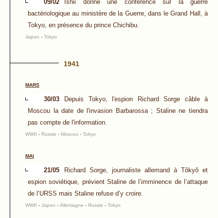
09/02
Ishii donne une conférence sur la guerre
bactériologique au ministère de la Guerre, dans le Grand Hall, à
Tokyo, en présence du prince Chichibu.
Japon
-
Tokyo
1941
MARS
30/03
Depuis Tokyo, l'espion Richard Sorge câble à
Moscou la date de l'invasion Barbarossa ; Staline ne tiendra
pas compte de l'information.
WWII
-
Russie
-
Moscou
-
Tokyo
MAI
21/05
Richard Sorge, journaliste allemand à Tôkyô et
espion soviétique, prévient Staline de l’imminence de l’attaque
de l’URSS mais Staline refuse d’y croire.
WWII
-
Japon
-
Allemagne
-
Russie
-
Tokyo