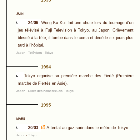
1993
JUIN
24/06
Wong Ka Kui fait une chute lors du tournage d’un
jeu télévisé à Fuji Television à Tokyo, au Japon. Grièvement
blessé à la tête, il tombe dans le coma et décède six jours plus
tard à l’hôpital.
Japon
-
Télévison
-
Tokyo
1994
Tokyo organise sa première marche des Fierté (Première
marche de Fiertés en Asie).
Japon
-
Droits des homosexuels
-
Tokyo
1995
MARS
20/03
Attentat au gaz sarin dans le métro de Tokyo.
Japon
-
Tokyo