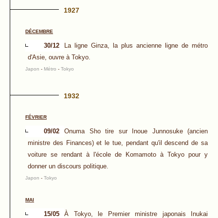
1927
DÉCEMBRE
30/12
La ligne Ginza, la plus ancienne ligne de métro
d'Asie, ouvre à Tokyo.
Japon
-
Métro
-
Tokyo
1932
FÉVRIER
09/02
Onuma Sho tire sur Inoue Junnosuke (ancien
ministre des Finances) et le tue, pendant qu'il descend de sa
voiture se rendant à l'école de Komamoto à Tokyo pour y
donner un discours politique.
Japon
-
Tokyo
MAI
15/05
À Tokyo, le Premier ministre japonais Inukai