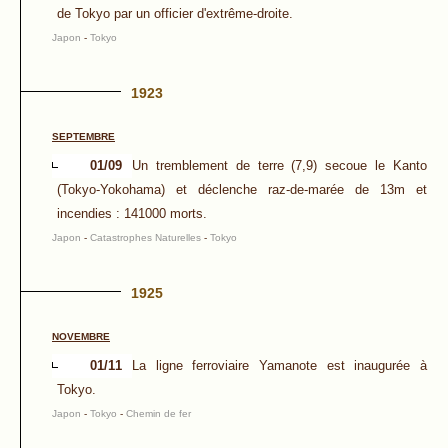
de Tokyo par un officier d'extrême-droite.
Japon
-
Tokyo
1923
SEPTEMBRE
01/09
Un tremblement de terre (7,9) secoue le Kanto
(Tokyo-Yokohama) et déclenche raz-de-marée de 13m et
incendies : 141000 morts.
Japon
-
Catastrophes Naturelles
-
Tokyo
1925
NOVEMBRE
01/11
La ligne ferroviaire Yamanote est inaugurée à
Tokyo.
Japon
-
Tokyo
-
Chemin de fer