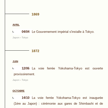
1869
AVRIL
04/04
Le Gouvernement impérial s'installe à Tokyo.
Japon
-
Tokyo
1872
JUIN
12/06
La voie ferrée Yokohama-Tokyo est ouverte
provisoirement.
Japon
-
Tokyo
OCTOBRE
14/10
La voie ferrée Yokohama-Tokyo est inaugurée
(1ère au Japon) : cérémonie aux gares de Shimbashi et de