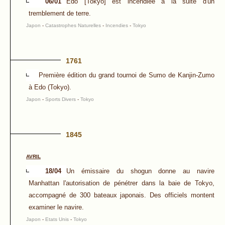
06/01
Edo [Tokyo] est incendiée à la suite d'un
tremblement de terre.
Japon
-
Catastrophes Naturelles
-
Incendies
-
Tokyo
1761
Première édition du grand tournoi de Sumo de Kanjin-Zumo
à Edo (Tokyo).
Japon
-
Sports Divers
-
Tokyo
1845
AVRIL
18/04
Un émissaire du shogun donne au navire
Manhattan l'autorisation de pénétrer dans la baie de Tokyo,
accompagné de 300 bateaux japonais. Des officiels montent
examiner le navire.
Japon
-
Etats Unis
-
Tokyo