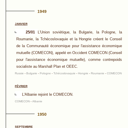
1949
JANVIER
25/01
L'Union soviétique, la Bulgarie, la Pologne, la
Roumanie, la Tchécoslovaquie et la Hongrie créent le Conseil
de la Communauté économique pour l'assistance économique
mutuelle (COMECON), appelé en Occident COMECON (Conseil
pour l'assistance économique mutuelle), comme contrepoids
socialiste au Marshall Plan et OEEC.
Russie
-
Bulgarie
-
Pologne
-
Tchécoslovaquie
-
Hongrie
-
Roumanie
-
COMECON
FÉVRIER
L'Albanie rejoint le COMECON.
COMECON
-
Albanie
1950
SEPTEMBRE