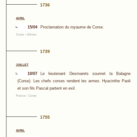
1736
AVRIL
15/04
Proclamation du royaume de Corse.
Corse
-
Gênes
1739
JUILLET
10/07
Le lieutenant Desmarets soumet la Balagne
(Corse). Les chefs corses rendent les armes. Hyacinthe Paoli
et son fils Pascal partent en exil.
France
-
Corse
1755
AVRIL