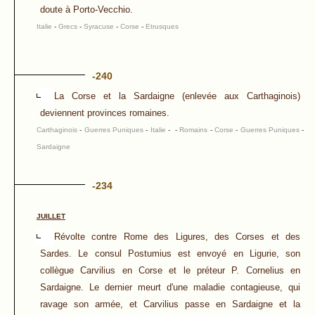
doute à Porto-Vecchio.
Italie
-
Grecs
-
Syracuse
-
Corse
-
Etrusques
-240
La Corse et la Sardaigne (enlevée aux Carthaginois)
deviennent provinces romaines.
Carthaginois
-
Guerres Puniques
-
Italie
-
-
Romains
-
Corse
-
Guerres Puniques
-
Sardaigne
-234
JUILLET
Révolte contre Rome des Ligures, des Corses et des
Sardes. Le consul Postumius est envoyé en Ligurie, son
collègue Carvilius en Corse et le préteur P. Cornelius en
Sardaigne. Le dernier meurt d'une maladie contagieuse, qui
ravage son armée, et Carvilius passe en Sardaigne et la