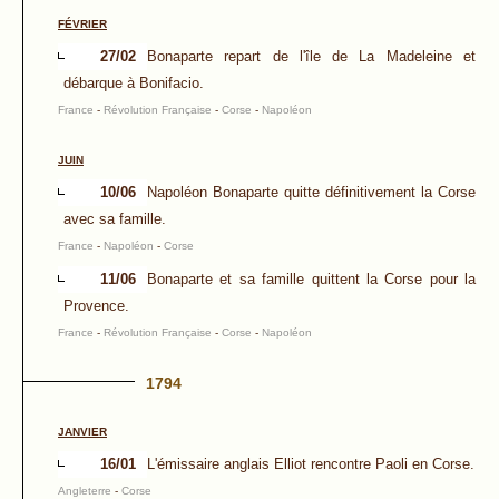
FÉVRIER
27/02
Bonaparte repart de l'île de La Madeleine et
débarque à Bonifacio.
France
-
Révolution Française
-
Corse
-
Napoléon
JUIN
10/06
Napoléon Bonaparte quitte définitivement la Corse
avec sa famille.
France
-
Napoléon
-
Corse
11/06
Bonaparte et sa famille quittent la Corse pour la
Provence.
France
-
Révolution Française
-
Corse
-
Napoléon
1794
JANVIER
16/01
L'émissaire anglais Elliot rencontre Paoli en Corse.
Angleterre
-
Corse