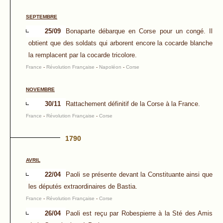
SEPTEMBRE
25/09
Bonaparte débarque en Corse pour un congé. Il
obtient que des soldats qui arborent encore la cocarde blanche
la remplacent par la cocarde tricolore.
France
-
Révolution Française
-
Napoléon
-
Corse
NOVEMBRE
30/11
Rattachement définitif de la Corse à la France.
France
-
Révolution Française
-
Corse
1790
AVRIL
22/04
Paoli se présente devant la Constituante ainsi que
les députés extraordinaires de Bastia.
France
-
Révolution Française
-
Corse
26/04
Paoli est reçu par Robespierre à la Sté des Amis