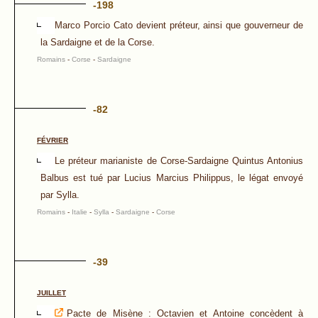
-198
Marco Porcio Cato devient préteur, ainsi que gouverneur de
la Sardaigne et de la Corse.
Romains
-
Corse
-
Sardaigne
-82
FÉVRIER
Le préteur marianiste de Corse-Sardaigne Quintus Antonius
Balbus est tué par Lucius Marcius Philippus, le légat envoyé
par Sylla.
Romains
-
Italie
-
Sylla
-
Sardaigne
-
Corse
-39
JUILLET
Pacte de Misène : Octavien et Antoine concèdent à