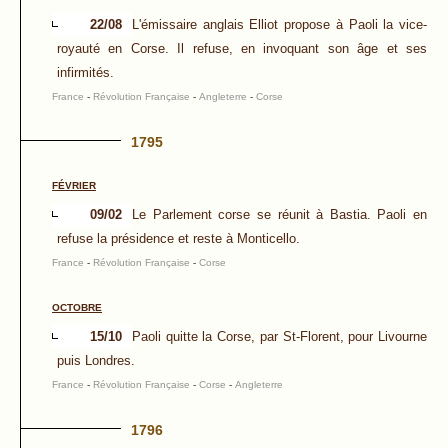
22/08
L'émissaire anglais Elliot propose à Paoli la vice-
royauté en Corse. Il refuse, en invoquant son âge et ses
infirmités.
France
-
Révolution Française
-
Angleterre
-
Corse
1795
FÉVRIER
09/02
Le Parlement corse se réunit à Bastia. Paoli en
refuse la présidence et reste à Monticello.
France
-
Révolution Française
-
Corse
OCTOBRE
15/10
Paoli quitte la Corse, par St-Florent, pour Livourne
puis Londres.
France
-
Révolution Française
-
Corse
-
Angleterre
1796