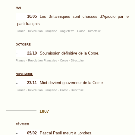
MAI
10/05
Les Britanniques sont chassés d'Ajaccio par le
parti français.
France
-
Révolution Française
-
Angleterre
-
Corse
-
Directoire
OCTOBRE
22/10
Soumission définitive de la Corse.
France
-
Révolution Française
-
Corse
-
Directoire
NOVEMBRE
23/11
Miot devient gouverneur de la Corse.
France
-
Révolution Française
-
Corse
-
Directoire
1807
FÉVRIER
05/02
Pascal Paoli meurt à Londres.