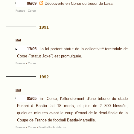
06/09
Découverte en Corse du trésor de Lava.
France
-
Corse
1991
MAI
13/05
La loi portant statut de la collectivité territoriale de
Corse ("statut Joxe") est promulguée.
France
-
Corse
1992
MAI
05/05
En Corse, l'effondrement d'une tribune du stade
Furiani à Bastia fait 18 morts, et plus de 2 300 blessés,
quelques minutes avant le coup d'envoi de la demi-finale de la
Coupe de France de football Bastia-Marseille.
France
-
Corse
-
Football
-
Accidents