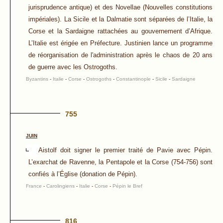
jurisprudence antique) et des Novellae (Nouvelles constitutions
impériales). La Sicile et la Dalmatie sont séparées de l’Italie, la
Corse et la Sardaigne rattachées au gouvernement d’Afrique.
L’Italie est érigée en Préfecture. Justinien lance un programme
de réorganisation de l'administration après le chaos de 20 ans
de guerre avec les Ostrogoths.
Byzantins
-
Italie
-
Corse
-
Ostrogoths
-
Constantinople
-
Sicile
-
Sardaigne
755
JUIN
Aistolf doit signer le premier traité de Pavie avec Pépin.
L’exarchat de Ravenne, la Pentapole et la Corse (754-756) sont
confiés à l’Église (donation de Pépin).
France
-
Carolingiens
-
Italie
-
Corse
-
Pépin le Bref
816