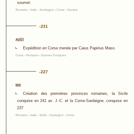
soumet.
Romains
-
Italie
-
Sardaigne
-
Corse
-
Gaulois
-231
AOÛT
Expédition en Corse menée par Caius Papirius Maso.
Corse
-
Romains
-
Guerres Puniques
-227
MAI
Création des premières provinces romaines, la Sicile
conquise en 241 av. J.-C. et la Corse-Sardaigne, conquise en
237.
Romains
-
Italie
-
Sicile
-
Sardaigne
-
Corse