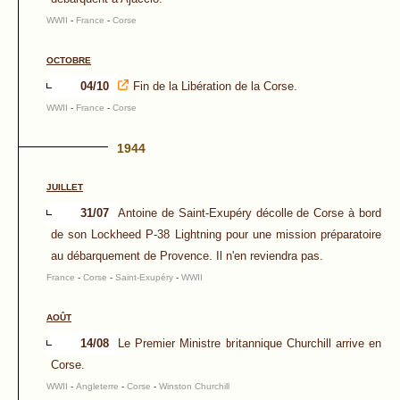
WWII
-
France
-
Corse
OCTOBRE
04/10
Fin de la Libération de la Corse.
WWII
-
France
-
Corse
1944
JUILLET
31/07
Antoine de Saint-Exupéry décolle de Corse à bord
de son Lockheed P-38 Lightning pour une mission préparatoire
au débarquement de Provence. Il n'en reviendra pas.
France
-
Corse
-
Saint-Exupéry
-
WWII
AOÛT
14/08
Le Premier Ministre britannique Churchill arrive en
Corse.
WWII
-
Angleterre
-
Corse
-
Winston Churchill