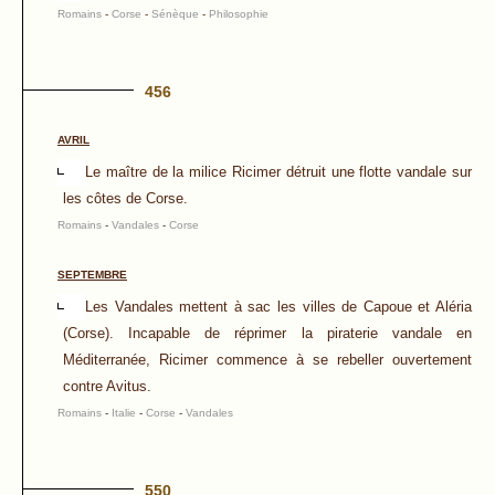
Romains
-
Corse
-
Sénèque
-
Philosophie
456
AVRIL
Le maître de la milice Ricimer détruit une flotte vandale sur
les côtes de Corse.
Romains
-
Vandales
-
Corse
SEPTEMBRE
Les Vandales mettent à sac les villes de Capoue et Aléria
(Corse). Incapable de réprimer la piraterie vandale en
Méditerranée, Ricimer commence à se rebeller ouvertement
contre Avitus.
Romains
-
Italie
-
Corse
-
Vandales
550