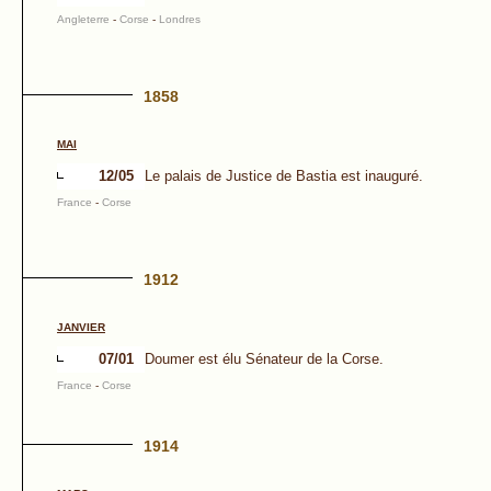
Angleterre
-
Corse
-
Londres
1858
MAI
12/05
Le palais de Justice de Bastia est inauguré.
France
-
Corse
1912
JANVIER
07/01
Doumer est élu Sénateur de la Corse.
France
-
Corse
1914