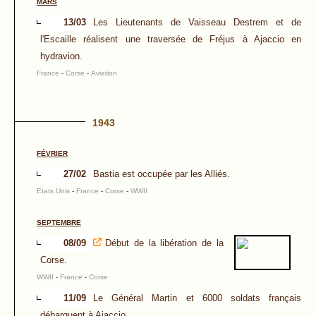
MARS
13/03
Les Lieutenants de Vaisseau Destrem et de
l'Escaille réalisent une traversée de Fréjus à Ajaccio en
hydravion.
France
-
Corse
-
Aviation
1943
FÉVRIER
27/02
Bastia est occupée par les Alliés.
Etats Unis
-
France
-
Corse
-
WWII
SEPTEMBRE
08/09
Début de la libération de la
Corse.
WWII
-
France
-
Corse
11/09
Le Général Martin et 6000 soldats français
débarquent à Ajaccio.