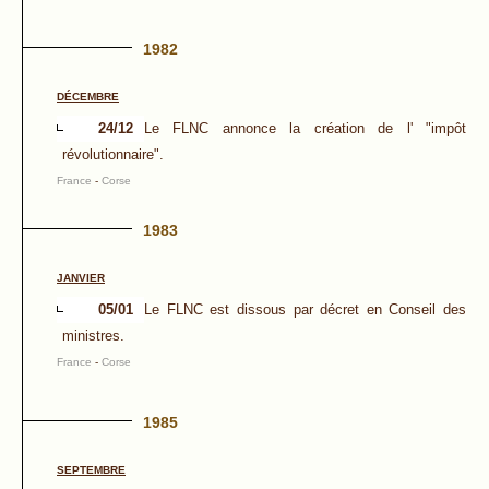
1982
DÉCEMBRE
24/12
Le FLNC annonce la création de l' "impôt
révolutionnaire".
France
-
Corse
1983
JANVIER
05/01
Le FLNC est dissous par décret en Conseil des
ministres.
France
-
Corse
1985
SEPTEMBRE