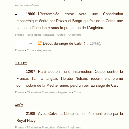
Angleterre
-
Corse
19/06
L'Assemblée corse vote une Constitution
monarchique écrite par Pozzo di Borgo qui fait de la Corse une
nation indépendante sous la protection de l'Angleterre.
France
-
Révolution Française
-
Corse
-
Angleterre
--
Début du siège de Calvi (
→ 10/08
).
France
-
Corse
-
Angleterre
JUILLET
12/07
Parti soutenir une insurrection Corse contre la
France, l'amiral anglais Horatio Nelson, récemment promu
commodore de la Méditerranée, perd un oeil au siège de Calvi.
France
-
Révolution Française
-
Angleterre
-
Corse
AOÛT
21/08
Avec Calvi, la Corse est entièrement prise par la
Royal Navy.
France
-
Révolution Française
-
Corse
-
Angleterre