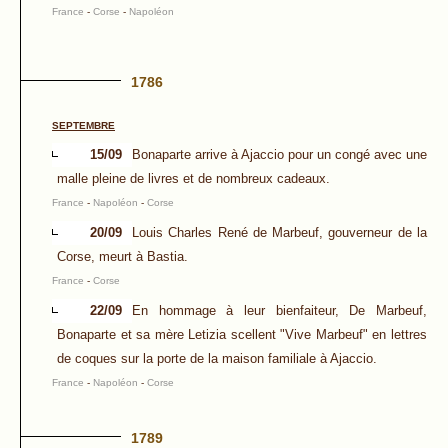
France
-
Corse
-
Napoléon
1786
SEPTEMBRE
15/09
Bonaparte arrive à Ajaccio pour un congé avec une
malle pleine de livres et de nombreux cadeaux.
France
-
Napoléon
-
Corse
20/09
Louis Charles René de Marbeuf, gouverneur de la
Corse, meurt à Bastia.
France
-
Corse
22/09
En hommage à leur bienfaiteur, De Marbeuf,
Bonaparte et sa mère Letizia scellent "Vive Marbeuf" en lettres
de coques sur la porte de la maison familiale à Ajaccio.
France
-
Napoléon
-
Corse
1789