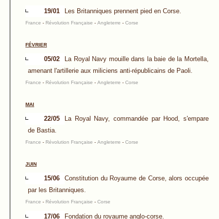
19/01
Les Britanniques prennent pied en Corse.
France
-
Révolution Française
-
Angleterre
-
Corse
FÉVRIER
05/02
La Royal Navy mouille dans la baie de la Mortella,
amenant l'artillerie aux miliciens anti-républicains de Paoli.
France
-
Révolution Française
-
Angleterre
-
Corse
MAI
22/05
La Royal Navy, commandée par Hood, s'empare
de Bastia.
France
-
Révolution Française
-
Angleterre
-
Corse
JUIN
15/06
Constitution du Royaume de Corse, alors occupée
par les Britanniques.
France
-
Révolution Française
-
Corse
17/06
Fondation du royaume anglo-corse.