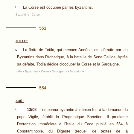
La Corse est occupée par les byzantins.
Byzantins
-
Corse
551
JUILLET
La flotte de Totila, qui menace Ancône, est détruite par les
Byzantins dans l'Adriatique, à la bataille de Sena Gallica. Après
sa défaite, Totila décide d'occuper la Corse et la Sardaigne.
Italie
-
Byzantins
-
Corse
-
Ostrogoths
-
Sardaigne
554
AOÛT
13/08
L'empereur byzantin Justinien Ier, à la demande du
pape Vigile, établit la Pragmatique Sanction. Il proclame
l’extension immédiate à l’Italie du Code publié en 534 à
Constantinople, du Digeste (recueil de textes de la