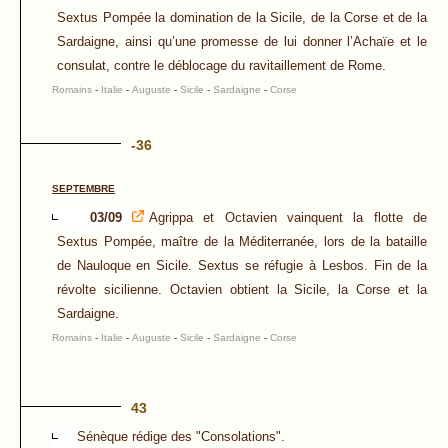
Sextus Pompée la domination de la Sicile, de la Corse et de la
Sardaigne, ainsi qu’une promesse de lui donner l’Achaïe et le
consulat, contre le déblocage du ravitaillement de Rome.
Romains
-
Italie
-
Auguste
-
Sicile
-
Sardaigne
-
Corse
-36
SEPTEMBRE
03/09
Agrippa et Octavien vainquent la flotte de
Sextus Pompée, maître de la Méditerranée, lors de la bataille
de Nauloque en Sicile. Sextus se réfugie à Lesbos. Fin de la
révolte sicilienne. Octavien obtient la Sicile, la Corse et la
Sardaigne.
Romains
-
Italie
-
Auguste
-
Sicile
-
Sardaigne
-
Corse
43
Sénèque rédige des "Consolations".