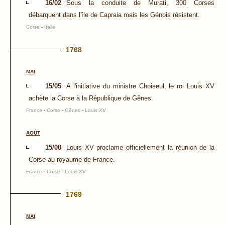
16/02
Sous la conduite de Murati, 300 Corses
débarquent dans l'île de Capraia mais les Génois résistent.
Corse
-
Italie
1768
MAI
15/05
A l'initiative du ministre Choiseul, le roi Louis XV
achète la Corse à la République de Gênes.
France
-
Corse
-
Gênes
-
Louis XV
AOÛT
15/08
Louis XV proclame officiellement la réunion de la
Corse au royaume de France.
France
-
Corse
-
Louis XV
1769
MAI