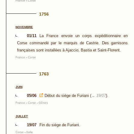
France
-
Corse
1756
NOVEMBRE
01/11
La France envoie un corps expéditionnaire en
Corse commandé par le marquis de Castrie. Des garnisons
françaises sont installées à Ajaccio, Bastia et Saint-Florent.
France
-
Corse
1763
JUIN
05/06
Début du siège de Furiani (
→ 19/07
).
France
-
Corse
-
Gênes
JUILLET
19/07
Fin du siège de Furiani.
Corse
-
Italie