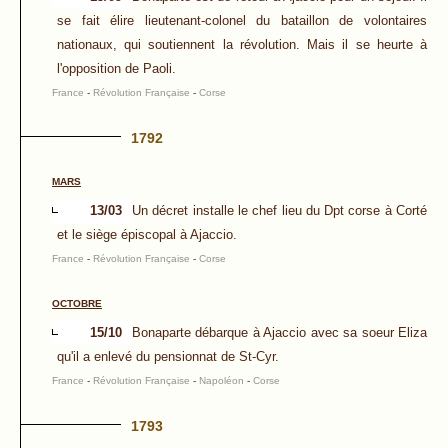
se fait élire lieutenant-colonel du bataillon de volontaires
nationaux, qui soutiennent la révolution. Mais il se heurte à
l'opposition de Paoli.
France
-
Révolution Française
-
Corse
1792
MARS
13/03
Un décret installe le chef lieu du Dpt corse à Corté
et le siège épiscopal à Ajaccio.
France
-
Révolution Française
-
Corse
OCTOBRE
15/10
Bonaparte débarque à Ajaccio avec sa soeur Eliza
qu'il a enlevé du pensionnat de St-Cyr.
France
-
Révolution Française
-
Napoléon
-
Corse
1793