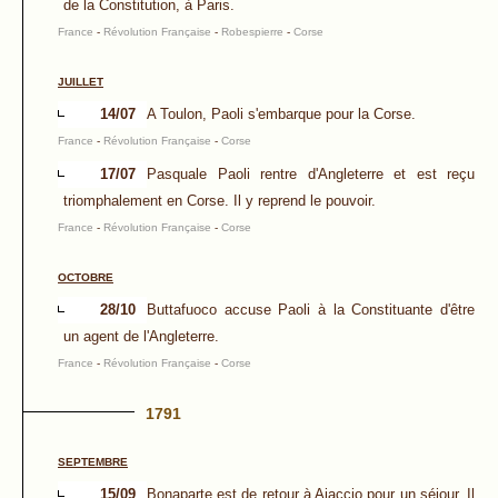
de la Constitution, à Paris.
France
-
Révolution Française
-
Robespierre
-
Corse
JUILLET
14/07
A Toulon, Paoli s'embarque pour la Corse.
France
-
Révolution Française
-
Corse
17/07
Pasquale Paoli rentre d'Angleterre et est reçu
triomphalement en Corse. Il y reprend le pouvoir.
France
-
Révolution Française
-
Corse
OCTOBRE
28/10
Buttafuoco accuse Paoli à la Constituante d'être
un agent de l'Angleterre.
France
-
Révolution Française
-
Corse
1791
SEPTEMBRE
15/09
Bonaparte est de retour à Ajaccio pour un séjour. Il