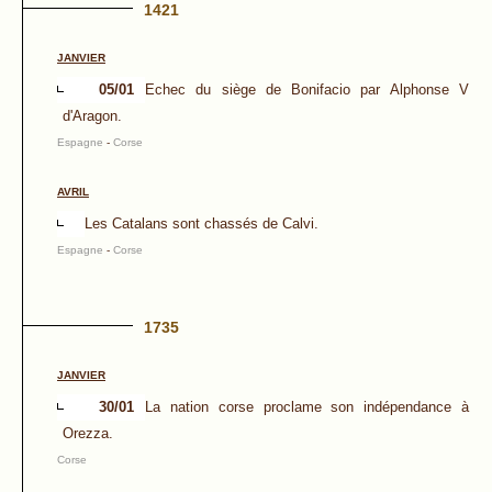
1421
JANVIER
05/01
Echec du siège de Bonifacio par Alphonse V
d'Aragon.
Espagne
-
Corse
AVRIL
Les Catalans sont chassés de Calvi.
Espagne
-
Corse
1735
JANVIER
30/01
La nation corse proclame son indépendance à
Orezza.
Corse