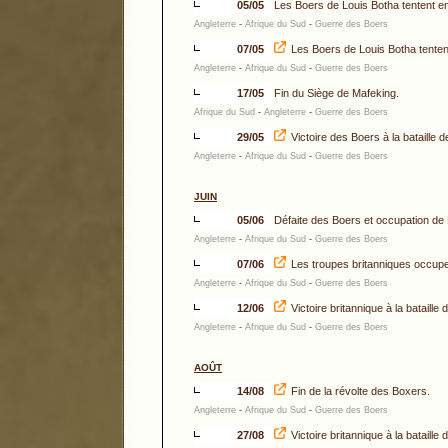
05/05
Les Boers de Louis Botha tentent en 
Angleterre
-
Afrique du Sud
-
Guerre des Boers
07/05
Les Boers de Louis Botha tentent
Angleterre
-
Afrique du Sud
-
Guerre des Boers
17/05
Fin du Siège de Mafeking.
Afrique du Sud
-
Angleterre
-
Guerre des Boers
29/05
Victoire des Boers à la bataille 
Angleterre
-
Afrique du Sud
-
Guerre des Boers
JUIN
05/06
Défaite des Boers et occupation de P
Angleterre
-
Afrique du Sud
-
Guerre des Boers
07/06
Les troupes britanniques occup
Angleterre
-
Afrique du Sud
-
Guerre des Boers
12/06
Victoire britannique à la bataille
Angleterre
-
Afrique du Sud
-
Guerre des Boers
AOÛT
14/08
Fin de la révolte des Boxers.
Angleterre
-
Afrique du Sud
-
Guerre des Boers
27/08
Victoire britannique à la bataill