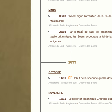
Afrique du Sud
-
Angleterre
-
Guerre des Boers
MARS
06/03
Wood signe l'armistice de la fin d
Majuba Hill).
Afrique du Sud
-
Angleterre
-
Guerre des Boers
23/03
Par le traité de paix, les Brita
tutelle britannique, les Boers acceptant la loi de la
indigènes.
Afrique du Sud
-
Angleterre
-
Guerre des Boers
1899
OCTOBRE
11/10
Début de la seconde guerre des
Angleterre
-
Afrique du Sud
-
Guerre des Boers
NOVEMBRE
15/11
Le reporter britannique Churchill est
Afrique du Sud
-
Angleterre
-
Guerre des Boers
-
Winston Chu