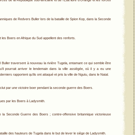
orces de la République sud-africaine et de l'État libre d'Orange et les forces
anniques de Redvers Buller lors de la bataille de Spion Kop, dans la Seconde
 les Boers en Afrique du Sud appellent des renforts.
 Buller traversent à nouveau la rivière Tugela, entamant ce qui semble être
il pourrait arriver le lendemain dans la ville assiégée, où il y a eu une
niers rapportent qu'ils ont attaqué et pris la ville de Ngutu, dans le Natal.
nclut par une victoire boer pendant la seconde guerre des Boers.
cues par les Boers à Ladysmith.
 la Seconde Guerre des Boers ; contre-offensive britannique victorieuse
aille des hauteurs de Tugela dans le but de lever le siège de Ladysmith.