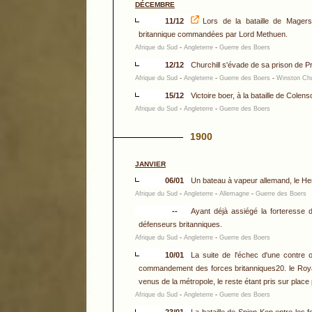
DÉCEMBRE
11/12
Lors de la bataille de Magers
britannique commandées par Lord Methuen.
Afrique du Sud
-
Angleterre
-
Guerre des Boers
12/12
Churchill s'évade de sa prison de Pr
Afrique du Sud
-
Angleterre
-
Guerre des Boers
-
Winston Chu
15/12
Victoire boer, à la bataille de Colens
Afrique du Sud
-
Angleterre
-
Guerre des Boers
1900
JANVIER
06/01
Un bateau à vapeur allemand, le Herz
Afrique du Sud
-
Angleterre
-
Allemagne
-
Guerre des Boers
--
Ayant déjà assiégé la forteresse 
défenseurs britanniques.
Afrique du Sud
-
Angleterre
-
Guerre des Boers
10/01
La suite de l'échec d'une contre o
commandement des forces britanniques20. le Royau
venus de la métropole, le reste étant pris sur place 
Afrique du Sud
-
Angleterre
-
Guerre des Boers