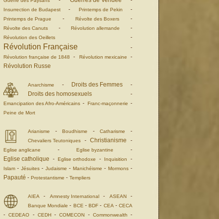
Guerres de Vendée
-
-
Guerre des Paysans
-
-
Insurrection de Budapest
Printemps de Pekin
-
-
Printemps de Prague
Révolte des Boxers
-
-
Révolte des Canuts
Révolution allemande
-
Révolution des Oeillets
Révolution Française
-
-
-
Révolution française de 1848
Révolution mexicaine
Révolution Russe
Droits des Femmes
-
-
Anarchisme
Droits des homosexuels
-
-
-
Emancipation des Afro-Américains
Franc-maçonnerie
Peine de Mort
-
-
-
Arianisme
Boudhisme
Catharisme
Christianisme
-
-
Chevaliers Teutoniques
-
-
Eglise anglicane
Eglise byzantine
Eglise catholique
-
-
-
Eglise orthodoxe
Inquisition
-
-
-
-
-
Islam
Jésuites
Judaisme
Manichéisme
Mormons
Papauté
-
-
Protestantisme
Templiers
-
-
-
AIEA
Amnesty International
ASEAN
-
-
-
-
Banque Mondiale
BCE
BDF
CEA
CECA
-
-
-
-
-
CEDEAO
CEDH
COMECON
Commonwealth