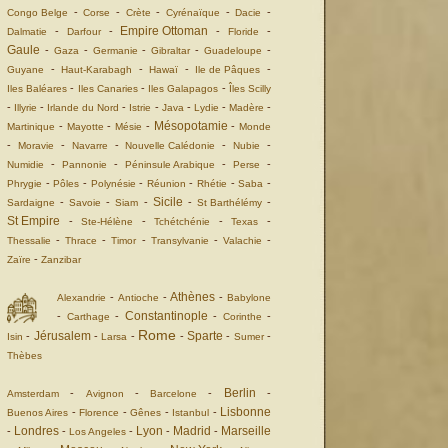
-
-
-
-
-
Congo Belge
Corse
Crète
Cyrénaïque
Dacie
Empire Ottoman
-
-
-
-
Dalmatie
Darfour
Floride
Gaule
-
-
-
-
-
Gaza
Germanie
Gibraltar
Guadeloupe
-
-
-
-
Guyane
Haut-Karabagh
Hawaï
Ile de Pâques
-
-
-
Iles Baléares
Iles Canaries
Iles Galapagos
Îles Scilly
-
-
-
-
-
-
-
Illyrie
Irlande du Nord
Istrie
Java
Lydie
Madère
Mésopotamie
-
-
-
-
Martinique
Mayotte
Mésie
Monde
-
-
-
-
-
Moravie
Navarre
Nouvelle Calédonie
Nubie
-
-
-
-
Numidie
Pannonie
Péninsule Arabique
Perse
-
-
-
-
-
-
Phrygie
Pôles
Polynésie
Réunion
Rhétie
Saba
Sicile
-
-
-
-
-
Sardaigne
Savoie
Siam
St Barthélémy
St Empire
-
-
-
-
Ste-Hélène
Tchétchénie
Texas
-
-
-
-
-
Thessalie
Thrace
Timor
Transylvanie
Valachie
-
Zaïre
Zanzibar
Athènes
-
-
-
Alexandrie
Antioche
Babylone
Constantinople
-
-
-
-
Carthage
Corinthe
Rome
Jérusalem
Sparte
-
-
-
-
-
-
Isin
Larsa
Sumer
Thèbes
Berlin
-
-
-
-
Amsterdam
Avignon
Barcelone
Lisbonne
-
-
-
-
Buenos Aires
Florence
Gênes
Istanbul
Londres
Lyon
Madrid
Marseille
-
-
-
-
-
Los Angeles