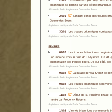
23/01
La bataille de Spion Kop entre les f
britanniques se termine par une défaite britannique.
Afrique du Sud
-
Angleterre
-
Guerre des Boers
24/01
Sanglant échec des troupes brit
Guerre des Boers.
Angleterre
-
Afrique du Sud
-
Guerre des Boers
30/01
Les troupes britanniques combattant
Angleterre
-
Afrique du Sud
-
Guerre des Boers
FÉVRIER
04/02
Les troupes britanniques du général
une marche vers la ville de Ladysmith. On dit qu'
augmentation des troupes boers. De leur côté, ces der
Afrique du Sud
-
Angleterre
-
Guerre des Boers
07/02
La bataille de Vaal Krantz se co
Afrique du Sud
-
Angleterre
-
Guerre des Boers
08/02
Les troupes britanniques sont vain
Afrique du Sud
-
Angleterre
-
Guerre des Boers
11/02
Début de la troisième phase de
menée par Frederick Roberts.
Angleterre
-
Afrique du Sud
-
Guerre des Boers
14/02
L'armée britannique commence la bat