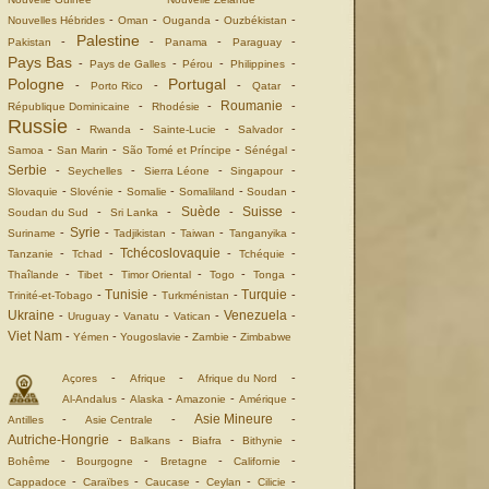
-
-
-
-
Nouvelles Hébrides
Oman
Ouganda
Ouzbékistan
Palestine
-
-
-
-
Pakistan
Panama
Paraguay
Pays Bas
-
-
-
-
Pays de Galles
Pérou
Philippines
Pologne
Portugal
-
-
-
-
Porto Rico
Qatar
Roumanie
-
-
-
République Dominicaine
Rhodésie
Russie
-
-
-
-
Rwanda
Sainte-Lucie
Salvador
-
-
-
-
Samoa
San Marin
São Tomé et Príncipe
Sénégal
Serbie
-
-
-
-
Seychelles
Sierra Léone
Singapour
-
-
-
-
-
Slovaquie
Slovénie
Somalie
Somaliland
Soudan
Suède
Suisse
-
-
-
-
Soudan du Sud
Sri Lanka
Syrie
-
-
-
-
-
Suriname
Tadjikistan
Taiwan
Tanganyika
Tchécoslovaquie
-
-
-
-
Tanzanie
Tchad
Tchéquie
-
-
-
-
-
Thaîlande
Tibet
Timor Oriental
Togo
Tonga
Tunisie
Turquie
-
-
-
-
Trinité-et-Tobago
Turkménistan
Ukraine
Venezuela
-
-
-
-
-
Uruguay
Vanatu
Vatican
Viet Nam
-
-
-
-
Yémen
Yougoslavie
Zambie
Zimbabwe
-
-
-
Açores
Afrique
Afrique du Nord
-
-
-
-
Al-Andalus
Alaska
Amazonie
Amérique
Asie Mineure
-
-
-
Antilles
Asie Centrale
Autriche-Hongrie
-
-
-
-
Balkans
Biafra
Bithynie
-
-
-
-
Bohême
Bourgogne
Bretagne
Californie
-
-
-
-
-
Cappadoce
Caraïbes
Caucase
Ceylan
Cilicie