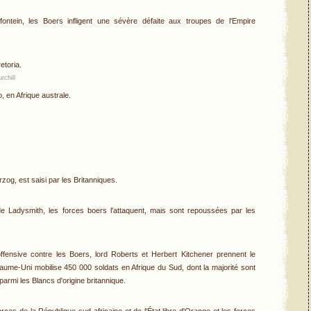
fontein, les Boers infligent une sévère défaite aux troupes de l'Empire
etoria.
rchill
o, en Afrique australe.
og, est saisi par les Britanniques.
de Ladysmith, les forces boers l'attaquent, mais sont repoussées par les
ffensive contre les Boers, lord Roberts et Herbert Kitchener prennent le
me-Uni mobilise 450 000 soldats en Afrique du Sud, dont la majorité sont
parmi les Blancs d'origine britannique.