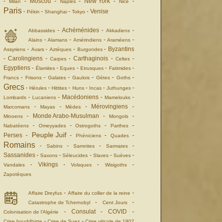
Moscou
New York
-
-
-
-
-
-
Milan
Naples
Nice
Paris
Venise
-
-
-
-
Pékin
Shanghai
Tokyo
Achéménides
-
-
-
Abbassides
Akkadiens
-
-
-
-
Alains
Alamans
Amérindiens
Araméens
Byzantins
-
-
-
-
Assyriens
Avars
Aztèques
Burgondes
Carolingiens
Carthaginois
-
-
-
-
-
Carpes
Celtes
Egyptiens
-
-
-
-
-
Élamites
Eques
Etrusques
Fatimides
-
-
-
-
-
-
Francs
Frisons
Galates
Gaulois
Gètes
Goths
Grecs
-
-
-
-
-
-
Hérules
Hittites
Huns
Incas
Juthunges
Macédoniens
-
-
-
-
Lombards
Lucaniens
Mamelouks
Mérovingiens
-
-
-
-
Marcomans
Mayas
Mèdes
Monde Arabo-Musulman
-
-
-
Minoens
Mongols
-
-
-
-
Nabatéens
Omeyyades
Ostrogoths
Parthes
Peuple Juif
Perses
-
-
-
-
Phéniciens
Quades
Romains
-
-
-
-
Sabins
Samnites
Sarmates
Sassanides
-
-
-
-
-
Saxons
Séleucides
Slaves
Suèves
Vikings
-
-
-
-
Vandales
Volsques
Wisigoths
Zapotèques
-
-
Affaire Dreyfus
Affaire du collier de la reine
-
-
Catastrophe de Tchernobyl
Cent Jours
Consulat
COVID
-
-
-
Colonisation de l'Algérie
-
-
Crise bouddhiste
Crise de Suez
Crise viticole de 1907