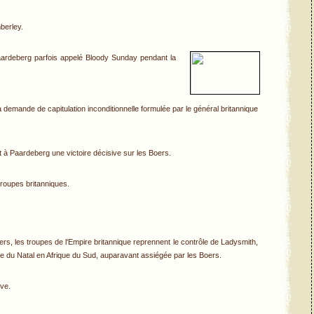
berley.
Paardeberg parfois appelé Bloody Sunday pendant la
la demande de capitulation inconditionnelle formulée par le général britannique
 à Paardeberg une victoire décisive sur les Boers.
troupes britanniques.
s, les troupes de l'Empire britannique reprennent le contrôle de Ladysmith,
ique du Natal en Afrique du Sud, auparavant assiégée par les Boers.
ove.