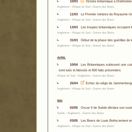
10/03
Victoire britannique à Driefontein
Angleterre
-
Afrique du Sud
-
Guerre des Boers
11/03
Le Premier ministre du Royaume-Uni 
Angleterre
-
Afrique du Sud
-
Guerre des Boers
13/03
Les troupes britanniques occupent 
Angleterre
-
Afrique du Sud
-
Guerre des Boers
31/03
Début de la phase des guérillas de
Angleterre
-
Afrique du Sud
-
Guerre des Boers
AVRIL
10/04
Les Britanniques subissent une cui
sont tués et blessés et 800 faits prisonniers.
Afrique du Sud
-
Angleterre
-
Guerre des Boers
25/04
Echec du siège de Jammerbergdr
Angleterre
-
Afrique du Sud
-
Guerre des Boers
MAI
02/05
Oscar II de Suède déclare son sou
Suède
-
Angleterre
-
Guerre des Boers
03/05
Les Boers de Louis Botha tentent en 
Angleterre
-
Afrique du Sud
-
Guerre des Boers