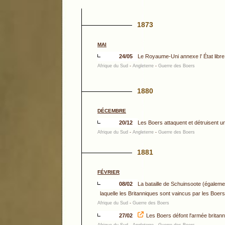
1873
MAI
24/05
Le Royaume-Uni annexe l’ État libr
Afrique du Sud
-
Angleterre
-
Guerre des Boers
1880
DÉCEMBRE
20/12
Les Boers attaquent et détruisent un
Afrique du Sud
-
Angleterre
-
Guerre des Boers
1881
FÉVRIER
08/02
La bataille de Schuinsoote (égalem
laquelle les Britanniques sont vaincus par les Boers
Afrique du Sud
-
Guerre des Boers
27/02
Les Boers défont l'armée britanni