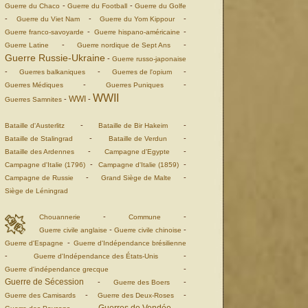
-
-
Guerre du Chaco
Guerre du Football
Guerre du Golfe
-
-
-
Guerre du Viet Nam
Guerre du Yom Kippour
-
-
Guerre franco-savoyarde
Guerre hispano-américaine
-
-
Guerre Latine
Guerre nordique de Sept Ans
Guerre Russie-Ukraine
-
Guerre russo-japonaise
-
-
-
Guerres balkaniques
Guerres de l'opium
-
-
Guerres Médiques
Guerres Puniques
WWII
WWI
-
-
Guerres Samnites
-
-
Bataille d'Austerlitz
Bataille de Bir Hakeim
-
-
Bataille de Stalingrad
Bataille de Verdun
-
-
Bataille des Ardennes
Campagne d'Egypte
-
-
Campagne d'Italie (1796)
Campagne d'Italie (1859)
-
-
Campagne de Russie
Grand Siège de Malte
Siège de Léningrad
-
-
Chouannerie
Commune
-
-
Guerre civile anglaise
Guerre civile chinoise
-
Guerre d'Espagne
Guerre d'Indépendance brésilienne
-
-
Guerre d'Indépendance des États-Unis
-
Guerre d'indépendance grecque
Guerre de Sécession
-
-
Guerre des Boers
-
-
Guerre des Camisards
Guerre des Deux-Roses