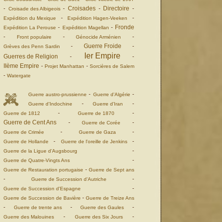
Croisades
Directoire
-
-
-
-
Croisade des Albigeois
-
-
Expédition du Mexique
Expédition Hagen-Veeken
Fronde
-
-
Expédition La Perouse
Expédition Magellan
-
-
-
Front populaire
Génocide Arménien
Guerre Froide
-
-
Grèves des Penn Sardin
Ier Empire
Guerres de Religion
-
-
IIème Empire
-
-
Projet Manhattan
Sorcières de Salem
-
Watergate
-
-
Guerre austro-prussienne
Guerre d'Algérie
-
-
Guerre d'Indochine
Guerre d'Iran
-
-
Guerre de 1812
Guerre de 1870
Guerre de Cent Ans
-
-
Guerre de Corée
-
-
Guerre de Crimée
Guerre de Gaza
-
-
Guerre de Hollande
Guerre de l'oreille de Jenkins
-
Guerre de la Ligue d'Augsbourg
-
Guerre de Quatre-Vingts Ans
-
Guerre de Restauration portugaise
Guerre de Sept ans
-
-
Guerre de Succession d'Autriche
-
Guerre de Succession d'Espagne
-
Guerre de Succession de Bavière
Guerre de Treize Ans
-
-
-
Guerre de trente ans
Guerre des Gaules
-
-
Guerre des Malouines
Guerre des Six Jours