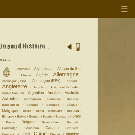
#TAGS
Afghanistan
Afrique du Sud
-
-
Abkhazie
Allemagne
Algérie
-
-
-
-
Albanie
Allemagne (RFA)
-
-
-
Allemagne (RDA)
Andorre
Angleterre
-
-
-
Angola
Antigua et Barbuda
Argentine
Arménie
Australie
-
-
-
-
Arabie Saoudite
Autriche
-
-
-
-
Azerbaïdjan
Bahamas
Bahreïn
-
-
-
-
Bangladesh
Barbade
Barrages
Bélarus
Belgique
-
-
-
-
-
Belize
Bénin
Bermudes
Bhoutan
Brésil
-
-
-
-
-
Birmanie
Bolivie
Bornéo
Bosnie
Botswana
Bulgarie
-
-
-
-
-
Brunei
Burkina Faso
Burundi
Canada
-
-
-
-
Cambodge
Cameroun
Cap Vert
Chine
Chili
Colombie
-
-
-
-
-
Centrafrique
Chypre