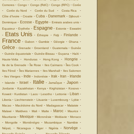
-
-
-
-
Comores
Congo
Congo (RdC)
Congo (RPC)
Corée
-
-
-
-
Corée du Nord
Corée du Sud
Costa Rica
Cuba
Danemark
-
-
-
-
-
Côte d'Ivoire
Croatie
Djibouti
Egypte
Ecosse
-
-
-
-
Dominique
Emirats arabes unis
Espagne
-
-
-
-
Equateur
Erythrée
Estonie
Eswatini
Etats Unis
Finlande
-
-
-
-
-
Éthiopie
Fidji
France
-
-
-
-
-
Gabon
Gambie
Géorgie
Ghana
Grèce
-
-
-
-
Grenade
Groenland
Guatemala
Guinée
-
-
-
-
-
Guinée équatoriale
Guinée-Bissau
Guyana
Haïti
Hongrie
-
-
-
-
Haute-Volta
Honduras
Hong Kong
-
-
-
-
Ile de la Grenade
Île Rose
Iles Caïmans
Îles Cook
-
-
-
Iles Féroé
Îles Mariannes
Iles Marshall
Iles Salomon
Inde
Irak
Iran
Irlande
-
-
-
-
-
-
Iles Vierges
Indonésie
Italie
Japon
Israel
-
-
-
-
-
-
Islande
Jamaîque
-
-
-
-
-
Jordanie
Kazakhstan
Kenya
Kirghizistan
Kosovo
Liban
-
-
-
-
-
-
Koweit
Kurdistan
Laos
Lesotho
Lettonie
-
-
-
-
-
Liberia
Liechtenstein
Lituanie
Luxembourg
Lybie
-
-
-
-
Macao
Macédoine du Nord
Madagascar
Malaisie
Maroc
-
-
-
-
-
-
Malawi
Maldives
Mali
Malte
Maurice
Mexique
-
-
-
-
Mauritanie
Micronésie
Moldavie
Monaco
-
-
-
-
-
Mongolie
Monténégro
Mozambique
Namibie
Norvège
-
-
-
-
-
NépaL
Nicaragua
Niger
Nigéria
-
-
Nouvelle Guinée
Nouvelle Zélande