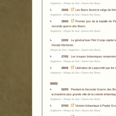
Angleterre
-
Afrique du Sud
-
Guerre des Boers
15/02
Les Boers lèvent le siège de Kim
Angleterre
-
Afrique du Sud
-
Guerre des Boers
18/02
Premier jour de la bataille de 
seconde guerre des Boers.
Angleterre
-
Afrique du Sud
-
Guerre des Boers
22/02
Le général boer Piet Cronje rejette 
Horatio Kitchener.
Afrique du Sud
-
Angleterre
-
Guerre des Boers
27/02
Les troupes britanniques remportent
Angleterre
-
Afrique du Sud
-
Guerre des Boers
28/02
Libération de Ladysmith par les 
Angleterre
-
Afrique du Sud
-
Guerre des Boers
MARS
02/03
Pendant la Seconde Guerre des Boer
la troisième plus grande ville de la colonie britann
Angleterre
-
Afrique du Sud
-
Guerre des Boers
07/03
Victoire britannique à Poplar Gr
Angleterre
-
Afrique du Sud
-
Guerre des Boers