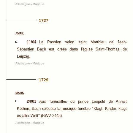
Allemagne
-
Musique
1727
AVRIL
11/04
La Passion selon saint Matthieu de Jean-
Sébastien Bach est créée dans l'église Saint-Thomas de
Leipzig.
Allemagne
-
Musique
1729
MARS
24/03
Aux funérailles du prince Leopold de Anhalt
Köthen, Bach exécute la musique funèbre "Klagt, Kinder, klagt
es aller Welt" (BWV 244a).
Allemagne
-
Musique