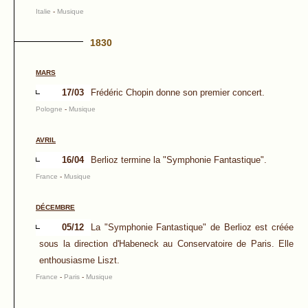
Italie
-
Musique
1830
MARS
17/03
Frédéric Chopin donne son premier concert.
Pologne
-
Musique
AVRIL
16/04
Berlioz termine la "Symphonie Fantastique".
France
-
Musique
DÉCEMBRE
05/12
La "Symphonie Fantastique" de Berlioz est créée
sous la direction d'Habeneck au Conservatoire de Paris. Elle
enthousiasme Liszt.
France
-
Paris
-
Musique