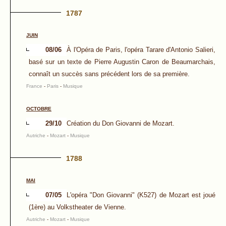
1787
JUIN
08/06
À l'Opéra de Paris, l'opéra Tarare d'Antonio Salieri,
basé sur un texte de Pierre Augustin Caron de Beaumarchais,
connaît un succès sans précédent lors de sa première.
France
-
Paris
-
Musique
OCTOBRE
29/10
Création du Don Giovanni de Mozart.
Autriche
-
Mozart
-
Musique
1788
MAI
07/05
L'opéra "Don Giovanni" (K527) de Mozart est joué
(1ère) au Volkstheater de Vienne.
Autriche
-
Mozart
-
Musique