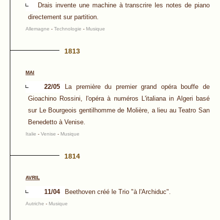
Drais invente une machine à transcrire les notes de piano
directement sur partition.
Allemagne
-
Technologie
-
Musique
1813
MAI
22/05
La première du premier grand opéra bouffe de
Gioachino Rossini, l'opéra à numéros L'italiana in Algeri basé
sur Le Bourgeois gentilhomme de Molière, a lieu au Teatro San
Benedetto à Venise.
Italie
-
Venise
-
Musique
1814
AVRIL
11/04
Beethoven créé le Trio "à l'Archiduc".
Autriche
-
Musique