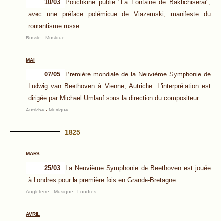
10/03
Pouchkine publie "La Fontaine de Bakhchiserai",
avec une préface polémique de Viazemski, manifeste du
romantisme russe.
Russie
-
Musique
MAI
07/05
Première mondiale de la Neuvième Symphonie de
Ludwig van Beethoven à Vienne, Autriche. L'interprétation est
dirigée par Michael Umlauf sous la direction du compositeur.
Autriche
-
Musique
1825
MARS
25/03
La Neuvième Symphonie de Beethoven est jouée
à Londres pour la première fois en Grande-Bretagne.
Angleterre
-
Musique
-
Londres
AVRIL