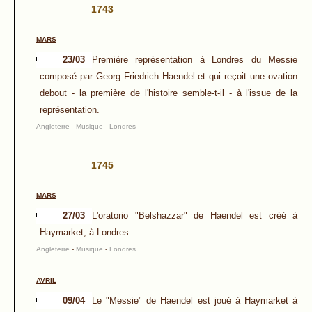
1743
MARS
23/03
Première représentation à Londres du Messie
composé par Georg Friedrich Haendel et qui reçoit une ovation
debout - la première de l'histoire semble-t-il - à l'issue de la
représentation.
Angleterre
-
Musique
-
Londres
1745
MARS
27/03
L'oratorio "Belshazzar" de Haendel est créé à
Haymarket, à Londres.
Angleterre
-
Musique
-
Londres
AVRIL
09/04
Le "Messie" de Haendel est joué à Haymarket à