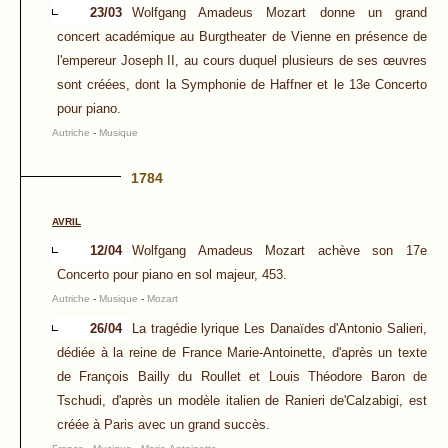
23/03
Wolfgang Amadeus Mozart donne un grand
concert académique au Burgtheater de Vienne en présence de
l'empereur Joseph II, au cours duquel plusieurs de ses œuvres
sont créées, dont la Symphonie de Haffner et le 13e Concerto
pour piano.
Autriche
-
Musique
1784
AVRIL
12/04
Wolfgang Amadeus Mozart achève son 17e
Concerto pour piano en sol majeur, 453.
Autriche
-
Musique
-
Mozart
26/04
La tragédie lyrique Les Danaïdes d'Antonio Salieri,
dédiée à la reine de France Marie-Antoinette, d'après un texte
de François Bailly du Roullet et Louis Théodore Baron de
Tschudi, d'après un modèle italien de Ranieri de'Calzabigi, est
créée à Paris avec un grand succès.