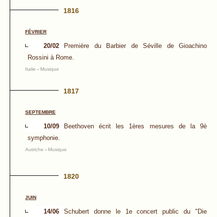
1816
FÉVRIER
20/02
Première du Barbier de Séville de Gioachino
Rossini à Rome.
Italie
-
Musique
1817
SEPTEMBRE
10/09
Beethoven écrit les 1ères mesures de la 9è
symphonie.
Autriche
-
Musique
1820
JUIN
14/06
Schubert donne le 1e concert public du "Die