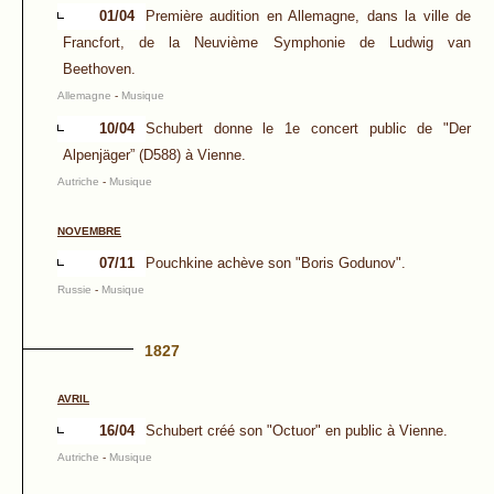
01/04
Première audition en Allemagne, dans la ville de
Francfort, de la Neuvième Symphonie de Ludwig van
Beethoven.
Allemagne
-
Musique
10/04
Schubert donne le 1e concert public de "Der
Alpenjäger” (D588) à Vienne.
Autriche
-
Musique
NOVEMBRE
07/11
Pouchkine achève son "Boris Godunov".
Russie
-
Musique
1827
AVRIL
16/04
Schubert créé son "Octuor" en public à Vienne.
Autriche
-
Musique