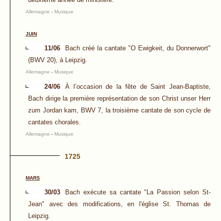
Allemagne
-
Musique
JUIN
11/06
Bach créé la cantate "O Ewigkeit, du Donnerwort"
(BWV 20), à Leipzig.
Allemagne
-
Musique
24/06
À l’occasion de la fête de Saint Jean-Baptiste,
Bach dirige la première représentation de son Christ unser Herr
zum Jordan kam, BWV 7, la troisième cantate de son cycle de
cantates chorales.
Allemagne
-
Musique
1725
MARS
30/03
Bach exécute sa cantate "La Passion selon St-
Jean" avec des modifications, en l'église St. Thomas de
Leipzig.