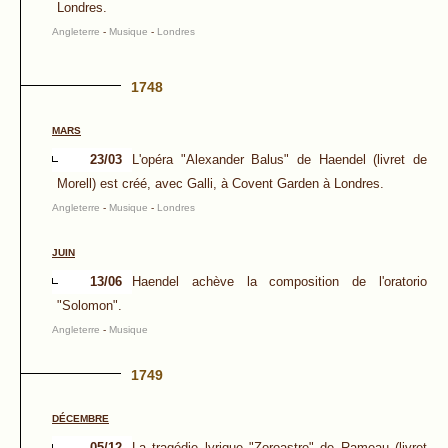
Londres.
Angleterre
-
Musique
-
Londres
1748
MARS
23/03
L'opéra "Alexander Balus" de Haendel (livret de
Morell) est créé, avec Galli, à Covent Garden à Londres.
Angleterre
-
Musique
-
Londres
JUIN
13/06
Haendel achève la composition de l'oratorio
"Solomon".
Angleterre
-
Musique
1749
DÉCEMBRE
05/12
La tragédie lyrique "Zoroastre" de Rameau (livret