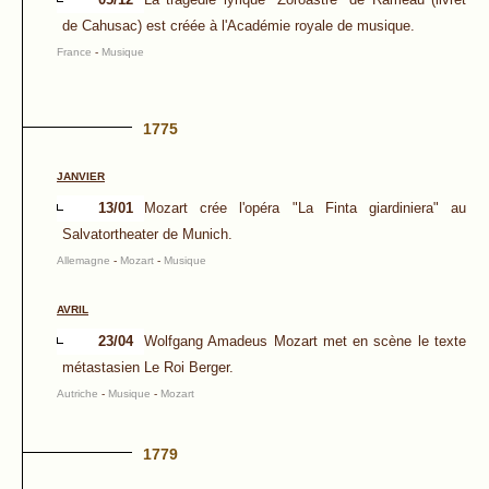
de Cahusac) est créée à l'Académie royale de musique.
France
-
Musique
1775
JANVIER
13/01
Mozart crée l'opéra "La Finta giardiniera" au
Salvatortheater de Munich.
Allemagne
-
Mozart
-
Musique
AVRIL
23/04
Wolfgang Amadeus Mozart met en scène le texte
métastasien Le Roi Berger.
Autriche
-
Musique
-
Mozart
1779