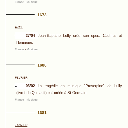
France
-
Musique
1673
AVRIL
27/04
Jean-Baptiste Lully crée son opéra Cadmus et
Hermione.
France
-
Musique
1680
FÉVRIER
03/02
La tragédie en musique "Proserpine" de Lully
(livret de Quinault) est créée à St-Germain.
France
-
Musique
1681
JANVIER