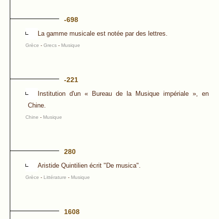
-698
La gamme musicale est notée par des lettres.
Grèce
-
Grecs
-
Musique
-221
Institution d'un « Bureau de la Musique impériale », en
Chine.
Chine
-
Musique
280
Aristide Quintilien écrit "De musica".
Grèce
-
Littérature
-
Musique
1608