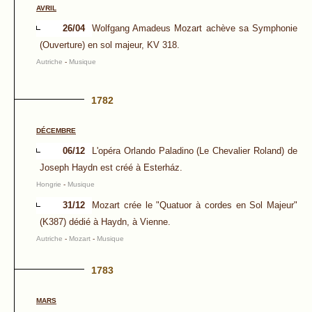
AVRIL
26/04
Wolfgang Amadeus Mozart achève sa Symphonie
(Ouverture) en sol majeur, KV 318.
Autriche
-
Musique
1782
DÉCEMBRE
06/12
L'opéra Orlando Paladino (Le Chevalier Roland) de
Joseph Haydn est créé à Esterház.
Hongrie
-
Musique
31/12
Mozart crée le "Quatuor à cordes en Sol Majeur"
(K387) dédié à Haydn, à Vienne.
Autriche
-
Mozart
-
Musique
1783
MARS