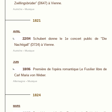
Zwillingsbrüder” (D647) à Vienne.
Autriche
-
Musique
1821
AVRIL
22/04
Schubert donne le 1e concert public de "Die
Nachtigall” (D724) à Vienne.
Autriche
-
Musique
JUIN
18/06
Première de l'opéra romantique Le Fusilier libre de
Carl Maria von Weber.
Allemagne
-
Musique
1824
MARS