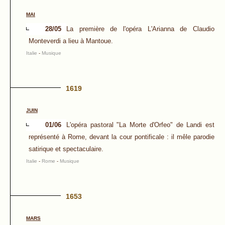
MAI
28/05
La première de l'opéra L'Arianna de Claudio
Monteverdi a lieu à Mantoue.
Italie
-
Musique
1619
JUIN
01/06
L'opéra pastoral "La Morte d'Orfeo" de Landi est
représenté à Rome, devant la cour pontificale : il mêle parodie
satirique et spectaculaire.
Italie
-
Rome
-
Musique
1653
MARS