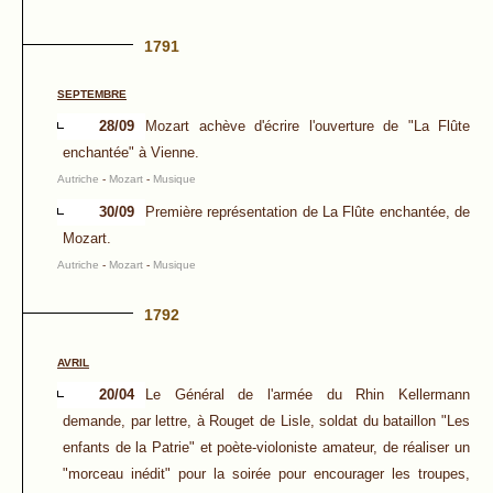
1791
SEPTEMBRE
28/09
Mozart achève d'écrire l'ouverture de "La Flûte
enchantée" à Vienne.
Autriche
-
Mozart
-
Musique
30/09
Première représentation de La Flûte enchantée, de
Mozart.
Autriche
-
Mozart
-
Musique
1792
AVRIL
20/04
Le Général de l'armée du Rhin Kellermann
demande, par lettre, à Rouget de Lisle, soldat du bataillon "Les
enfants de la Patrie" et poète-violoniste amateur, de réaliser un
"morceau inédit" pour la soirée pour encourager les troupes,