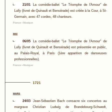
21/01
La comédie-ballet "Le Triomphe de l'Amour" de
Lully (livret de Quinault et Bensérade) est créée à la Cour, à St-
Germain, avec 47 cordes, 48 chanteurs.
France
-
Musique
MAI
06/05
La comédie-ballet "Le Triomphe de l'Amour" de
Lully (livret de Quinault et Bensérade) est présentée en public,
au Palais-Royal, à Paris (1ère apparition de danseuses
professionnelles).
France
-
Musique
1721
MARS
24/03
Jean-Sébastien Bach consacre six concertos au
margrave Christian Ludwig de Brandebourg-Schwedt,