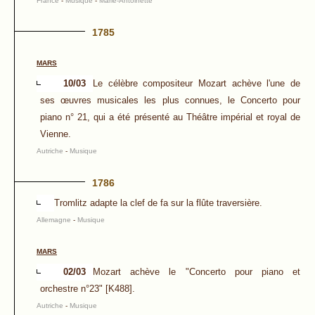
France
-
Musique
-
Marie-Antoinette
1785
MARS
10/03
Le célèbre compositeur Mozart achève l'une de
ses œuvres musicales les plus connues, le Concerto pour
piano n° 21, qui a été présenté au Théâtre impérial et royal de
Vienne.
Autriche
-
Musique
1786
Tromlitz adapte la clef de fa sur la flûte traversière.
Allemagne
-
Musique
MARS
02/03
Mozart achève le "Concerto pour piano et
orchestre n°23" [K488].
Autriche
-
Musique