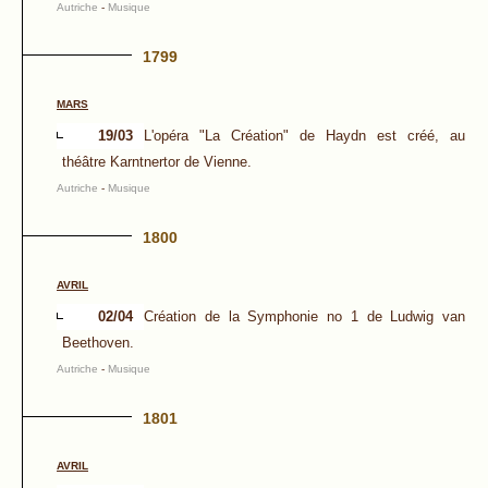
Autriche
-
Musique
1799
MARS
19/03
L'opéra "La Création" de Haydn est créé, au
théâtre Karntnertor de Vienne.
Autriche
-
Musique
1800
AVRIL
02/04
Création de la Symphonie no 1 de Ludwig van
Beethoven.
Autriche
-
Musique
1801
AVRIL