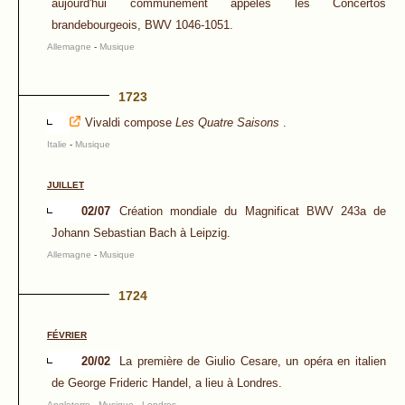
aujourd'hui communément appelés les Concertos
brandebourgeois, BWV 1046-1051.
Allemagne
-
Musique
1723
Vivaldi compose
Les Quatre Saisons
.
Italie
-
Musique
JUILLET
02/07
Création mondiale du Magnificat BWV 243a de
Johann Sebastian Bach à Leipzig.
Allemagne
-
Musique
1724
FÉVRIER
20/02
La première de Giulio Cesare, un opéra en italien
de George Frideric Handel, a lieu à Londres.
Angleterre
-
Musique
-
Londres