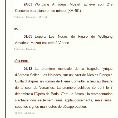
24/03
Wolfgang Amadeus Mozart achève son 24e
Concerto pour piano en do mineur (KV 491).
Autriche
-
Musique
-
Mozart
MAI
01/05
L'opéra Les Noces de Figaro de Wolfgang
Amadeus Mozart est créé à Vienne.
Autriche
-
Musique
DÉCEMBRE
02/12
La première mondiale de la tragédie lyrique
d'Antonio Salieri, Les Horaces, sur un livret de Nicolas-François
Guillard d'après un roman de Pierre Corneille, a lieu au théâtre
de la cour de Versailles. La première publique se tient le 7
décembre à l'Opéra de Paris. C'est un fiasco ; la représentation
s'achève non seulement sans applaudissements, mais aussi
sous les signes manifestes de désapprobation.
France
-
Musique