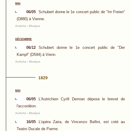
MAI
06/05
Schubert donne le 1e concert public de "Im Freien”
(D880) à Vienne.
Autriche
-
Musique
DÉCEMBRE
06/12
Schubert donne le 1e concert public de "Der
Kampf” (D594) à Vienn.
Autriche
-
Musique
1829
MAI
06/05
L'Autrichien Cyrill Demian dépose le brevet de
l'accordéon.
Autriche
-
Musique
16/05
L'opéra Zaira, de Vincenzo Bellini, est créé au
Teatro Ducale de Parme.