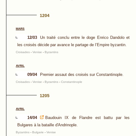
1204
MARS
12/03
Un traité conclu entre le doge Enrico Dandolo et
les croisés décide par avance le partage de l’Empire byzantin.
Croisades
-
Venise
-
Byzantins
AVRIL
09/04
Premier assaut des croisés sur Constantinople.
Croisades
-
Venise
-
Byzantins
-
Constantinople
1205
AVRIL
14/04
Baudouin IX de Flandre est battu par les
Bulgares à la bataille d'Andrinople.
Byzantins
-
Bulgarie
-
Venise