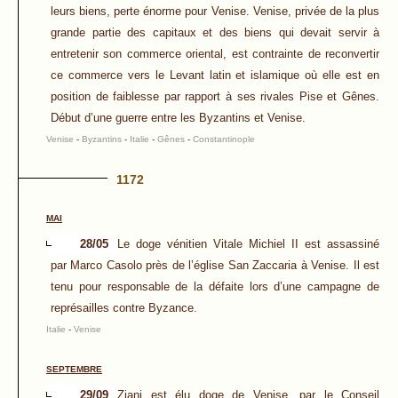
leurs biens, perte énorme pour Venise. Venise, privée de la plus
grande partie des capitaux et des biens qui devait servir à
entretenir son commerce oriental, est contrainte de reconvertir
ce commerce vers le Levant latin et islamique où elle est en
position de faiblesse par rapport à ses rivales Pise et Gênes.
Début d’une guerre entre les Byzantins et Venise.
Venise
-
Byzantins
-
Italie
-
Gênes
-
Constantinople
1172
MAI
28/05
Le doge vénitien Vitale Michiel II est assassiné
par Marco Casolo près de l’église San Zaccaria à Venise. Il est
tenu pour responsable de la défaite lors d’une campagne de
représailles contre Byzance.
Italie
-
Venise
SEPTEMBRE
29/09
Ziani est élu doge de Venise, par le Conseil