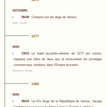
SEPTEMBRE
06/09
Contarini est élu doge de Venise.
Italie
-
Venise
1277
MARS
19/03
Le traité byzantin-vénitien de 1277 est conclu,
stipulant une trêve de deux ans et renouvelant les privilèges
commerciaux vénitiens dans l'Empire byzantin.
Byzantins
-
Venise
1280
MARS
06/03
Le 47e Doge de la République de Venise, Jacopo
Contarini (successeur du Doge Lorenzo Tiepolo ), abdique.