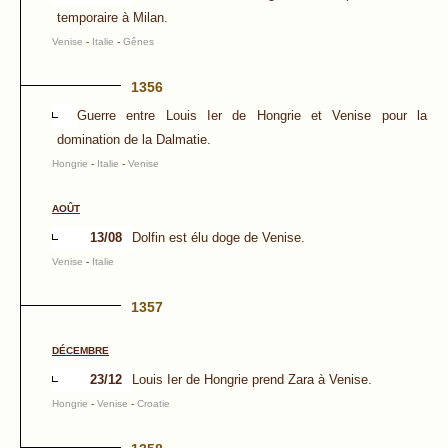
temporaire à Milan.
Venise
-
Italie
-
Gênes
1356
Guerre entre Louis Ier de Hongrie et Venise pour la
domination de la Dalmatie.
Hongrie
-
Italie
-
Venise
AOÛT
13/08
Dolfin est élu doge de Venise.
Venise
-
Italie
1357
DÉCEMBRE
23/12
Louis Ier de Hongrie prend Zara à Venise.
Hongrie
-
Venise
-
Croatie