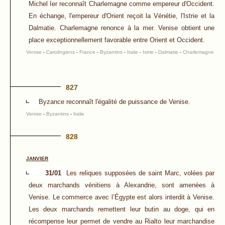
Michel Ier reconnaît Charlemagne comme empereur d'Occident.
En échange, l'empereur d'Orient reçoit la Vénétie, l'Istrie et la
Dalmatie. Charlemagne renonce à la mer. Venise obtient une
place exceptionnellement favorable entre Orient et Occident.
Venise
-
Carolingiens
-
France
-
Byzantins
-
Italie
-
Istrie
-
Dalmatie
-
Charlemagne
827
Byzance reconnaît l'égalité de puissance de Venise.
Venise
-
Byzantins
-
Italie
828
JANVIER
31/01
Les reliques supposées de saint Marc, volées par
deux marchands vénitiens à Alexandrie, sont amenées à
Venise. Le commerce avec l’Égypte est alors interdit à Venise.
Les deux marchands remettent leur butin au doge, qui en
récompense leur permet de vendre au Rialto leur marchandise