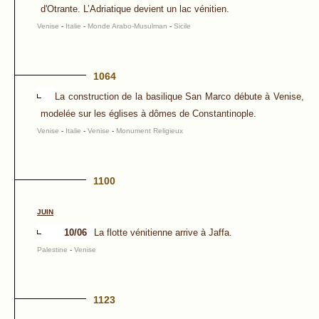
d'Otrante. L’Adriatique devient un lac vénitien.
Venise
-
Italie
-
Monde Arabo-Musulman
-
Sicile
1064
La construction de la basilique San Marco débute à Venise,
modelée sur les églises à dômes de Constantinople.
Venise
-
Italie
-
Venise
-
Monument Religieux
1100
JUIN
10/06
La flotte vénitienne arrive à Jaffa.
Palestine
-
Venise
1123