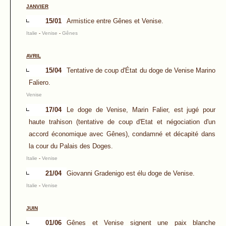
JANVIER
15/01
Armistice entre Gênes et Venise.
Italie
-
Venise
-
Gênes
AVRIL
15/04
Tentative de coup d'État du doge de Venise Marino
Faliero.
Venise
17/04
Le doge de Venise, Marin Falier, est jugé pour
haute trahison (tentative de coup d'Etat et négociation d'un
accord économique avec Gênes), condamné et décapité dans
la cour du Palais des Doges.
Italie
-
Venise
21/04
Giovanni Gradenigo est élu doge de Venise.
Italie
-
Venise
JUIN
01/06
Gênes et Venise signent une paix blanche