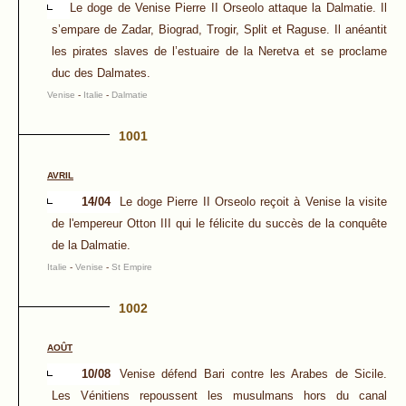
Le doge de Venise Pierre II Orseolo attaque la Dalmatie. Il
s’empare de Zadar, Biograd, Trogir, Split et Raguse. Il anéantit
les pirates slaves de l’estuaire de la Neretva et se proclame
duc des Dalmates.
Venise
-
Italie
-
Dalmatie
1001
AVRIL
14/04
Le doge Pierre II Orseolo reçoit à Venise la visite
de l'empereur Otton III qui le félicite du succès de la conquête
de la Dalmatie.
Italie
-
Venise
-
St Empire
1002
AOÛT
10/08
Venise défend Bari contre les Arabes de Sicile.
Les Vénitiens repoussent les musulmans hors du canal