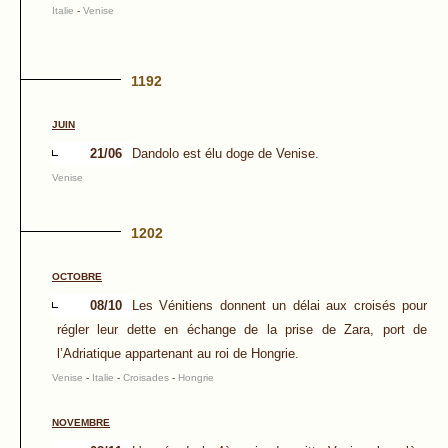
Italie
-
Venise
1192
JUIN
21/06
Dandolo est élu doge de Venise.
Venise
1202
OCTOBRE
08/10
Les Vénitiens donnent un délai aux croisés pour
régler leur dette en échange de la prise de Zara, port de
l’Adriatique appartenant au roi de Hongrie.
Venise
-
Italie
-
Croisades
-
Hongrie
NOVEMBRE