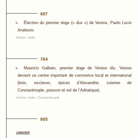
697
Élection du premier doge (« dux ») de Venise, Paolo Lucio
Anafesto.
Venise
-
Italie
764
Maurizio Galbaio, premier doge de Venise élu. Venise
devient un centre important de commerce local et international
(bois, esclaves, épices d’Alexandrie, soieries de
Constantinople, poisson et sel de l’Adriatique).
Venise
-
Italie
-
Constantinople
805
JANVIER