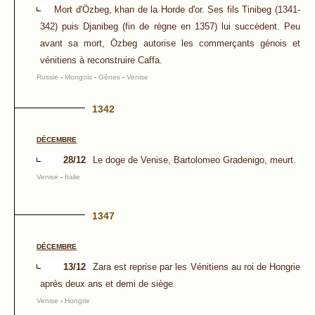
Mort d'Özbeg, khan de la Horde d'or. Ses fils Tinibeg (1341-
342) puis Djanibeg (fin de règne en 1357) lui succèdent. Peu
avant sa mort, Özbeg autorise les commerçants génois et
vénitiens à reconstruire Caffa.
Russie
-
Mongols
-
Gênes
-
Venise
1342
DÉCEMBRE
28/12
Le doge de Venise, Bartolomeo Gradenigo, meurt.
Venise
-
Italie
1347
DÉCEMBRE
13/12
Zara est reprise par les Vénitiens au roi de Hongrie
après deux ans et demi de siège.
Venise
-
Hongrie