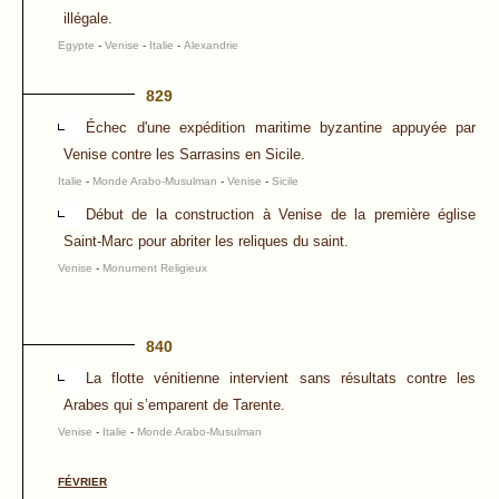
illégale.
Egypte
-
Venise
-
Italie
-
Alexandrie
829
Échec d'une expédition maritime byzantine appuyée par
Venise contre les Sarrasins en Sicile.
Italie
-
Monde Arabo-Musulman
-
Venise
-
Sicile
Début de la construction à Venise de la première église
Saint-Marc pour abriter les reliques du saint.
Venise
-
Monument Religieux
840
La flotte vénitienne intervient sans résultats contre les
Arabes qui s’emparent de Tarente.
Venise
-
Italie
-
Monde Arabo-Musulman
FÉVRIER