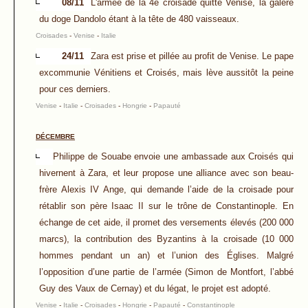
08/11
L'armée de la 4è croisade quitte Venise, la galère
du doge Dandolo étant à la tête de 480 vaisseaux.
Croisades
-
Venise
-
Italie
24/11
Zara est prise et pillée au profit de Venise. Le pape
excommunie Vénitiens et Croisés, mais lève aussitôt la peine
pour ces derniers.
Venise
-
Italie
-
Croisades
-
Hongrie
-
Papauté
DÉCEMBRE
Philippe de Souabe envoie une ambassade aux Croisés qui
hivernent à Zara, et leur propose une alliance avec son beau-
frère Alexis IV Ange, qui demande l’aide de la croisade pour
rétablir son père Isaac II sur le trône de Constantinople. En
échange de cet aide, il promet des versements élevés (200 000
marcs), la contribution des Byzantins à la croisade (10 000
hommes pendant un an) et l’union des Églises. Malgré
l’opposition d’une partie de l’armée (Simon de Montfort, l’abbé
Guy des Vaux de Cernay) et du légat, le projet est adopté.
Venise
-
Italie
-
Croisades
-
Hongrie
-
Papauté
-
Constantinople