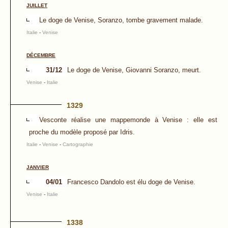
JUILLET
Le doge de Venise, Soranzo, tombe gravement malade.
Italie
-
Venise
DÉCEMBRE
31/12
Le doge de Venise, Giovanni Soranzo, meurt.
Venise
-
Italie
1329
Vesconte réalise une mappemonde à Venise : elle est
proche du modèle proposé par Idris.
Italie
-
Venise
-
Cartographie
JANVIER
04/01
Francesco Dandolo est élu doge de Venise.
Venise
-
Italie
1338