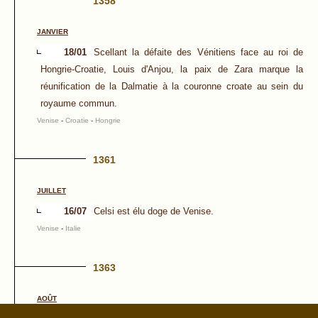
1358
JANVIER
18/01
Scellant la défaite des Vénitiens face au roi de
Hongrie-Croatie, Louis d'Anjou, la paix de Zara marque la
réunification de la Dalmatie à la couronne croate au sein du
royaume commun.
Venise
-
Croatie
-
Hongrie
1361
JUILLET
16/07
Celsi est élu doge de Venise.
Venise
-
Italie
1363
AOÛT