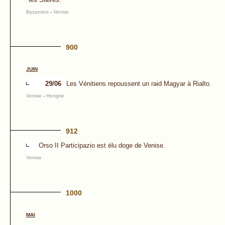
Byzantins
-
Venise
900
JUIN
29/06
Les Vénitiens repoussent un raid Magyar à Rialto.
Venise
-
Hongrie
912
Orso II Participazio est élu doge de Venise.
Venise
1000
MAI