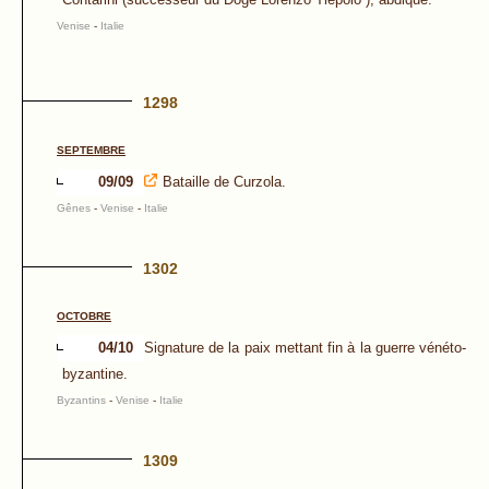
Venise
-
Italie
1298
SEPTEMBRE
09/09
Bataille de Curzola.
Gênes
-
Venise
-
Italie
1302
OCTOBRE
04/10
Signature de la paix mettant fin à la guerre vénéto-
byzantine.
Byzantins
-
Venise
-
Italie
1309