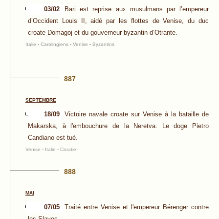
03/02
Bari est reprise aux musulmans par l’empereur
d’Occident Louis II, aidé par les flottes de Venise, du duc
croate Domagoj et du gouverneur byzantin d’Otrante.
Italie
-
Carolingiens
-
Venise
-
Byzantins
887
SEPTEMBRE
18/09
Victoire navale croate sur Venise à la bataille de
Makarska, à l'embouchure de la Neretva. Le doge Pietro
Candiano est tué.
Venise
-
Italie
-
Croatie
888
MAI
07/05
Traité entre Venise et l'empereur Bérenger contre
les Slaves.