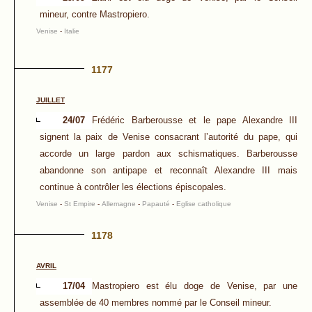
mineur, contre Mastropiero.
Venise
-
Italie
1177
JUILLET
24/07
Frédéric Barberousse et le pape Alexandre III
signent la paix de Venise consacrant l’autorité du pape, qui
accorde un large pardon aux schismatiques. Barberousse
abandonne son antipape et reconnaît Alexandre III mais
continue à contrôler les élections épiscopales.
Venise
-
St Empire
-
Allemagne
-
Papauté
-
Eglise catholique
1178
AVRIL
17/04
Mastropiero est élu doge de Venise, par une
assemblée de 40 membres nommé par le Conseil mineur.