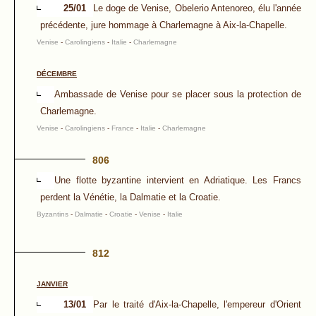
25/01
Le doge de Venise, Obelerio Antenoreo, élu l'année
précédente, jure hommage à Charlemagne à Aix-la-Chapelle.
Venise
-
Carolingiens
-
Italie
-
Charlemagne
DÉCEMBRE
Ambassade de Venise pour se placer sous la protection de
Charlemagne.
Venise
-
Carolingiens
-
France
-
Italie
-
Charlemagne
806
Une flotte byzantine intervient en Adriatique. Les Francs
perdent la Vénétie, la Dalmatie et la Croatie.
Byzantins
-
Dalmatie
-
Croatie
-
Venise
-
Italie
812
JANVIER
13/01
Par le traité d'Aix-la-Chapelle, l'empereur d'Orient