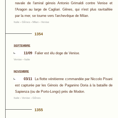
navale de l'amiral génois Antonio Grimaldi contre Venise et
l'Aragon au large de Cagliari. Gênes, qui n'est plus ravitaillée
par la mer, se tourne vers l'archevêque de Milan.
Italie
-
Gênes
-
Milan
-
Venise
1354
SEPTEMBRE
11/09
Falier est élu doge de Venise.
Venise
-
Italie
NOVEMBRE
03/11
La flotte vénitienne commandée par Niccolo Pisani
est capturée par les Génois de Paganino Doria à la bataille de
Sapienza (ou de Porto-Longo) près de Modon.
Italie
-
Venise
-
Gênes
1355