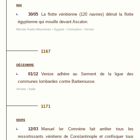
MAI
30/05
La flotte vénitienne (120 navires) détruit la flotte
égyptienne qui mouille devant Ascalon.
Monde Arabo-Musulman
-
Egypte
-
Croisades
-
Venise
1167
DÉCEMBRE
01/12
Venise adhère au Serment de la ligue des
communes lombardes contre Barberousse.
Venise
-
Italie
1171
MARS
12/03
Manuel Ier Comnène fait arrêter tous les
ressortissants vénitiens de Constantinople et confisquer tous