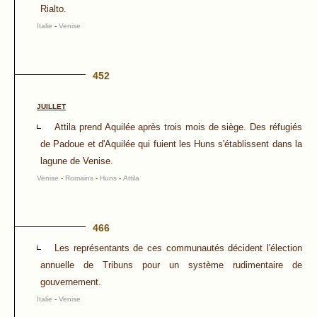
Rialto.
Italie
-
Venise
452
JUILLET
Attila prend Aquilée après trois mois de siège. Des réfugiés
de Padoue et d'Aquilée qui fuient les Huns s'établissent dans la
lagune de Venise.
Venise
-
Romains
-
Huns
-
Attila
466
Les représentants de ces communautés décident l'élection
annuelle de Tribuns pour un système rudimentaire de
gouvernement.
Italie
-
Venise