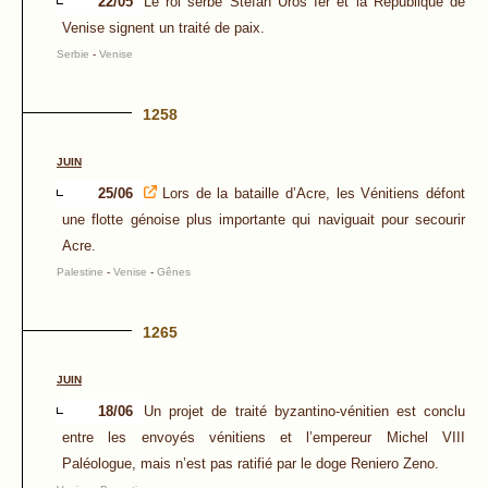
22/05
Le roi serbe Stefan Uroš Ier et la République de
Venise signent un traité de paix.
Serbie
-
Venise
1258
JUIN
25/06
Lors de la bataille d’Acre, les Vénitiens défont
une flotte génoise plus importante qui naviguait pour secourir
Acre.
Palestine
-
Venise
-
Gênes
1265
JUIN
18/06
Un projet de traité byzantino-vénitien est conclu
entre les envoyés vénitiens et l’empereur Michel VIII
Paléologue, mais n’est pas ratifié par le doge Reniero Zeno.