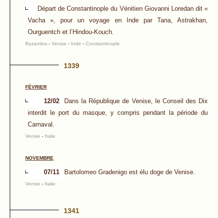
Départ de Constantinople du Vénitien Giovanni Loredan dit «
Vacha », pour un voyage en Inde par Tana, Astrakhan,
Ourguentch et l’Hindou-Kouch.
Byzantins
-
Venise
-
Inde
-
Constantinople
1339
FÉVRIER
12/02
Dans la République de Venise, le Conseil des Dix
interdit le port du masque, y compris pendant la période du
Carnaval.
Venise
-
Italie
NOVEMBRE
07/11
Bartolomeo Gradenigo est élu doge de Venise.
Venise
-
Italie
1341