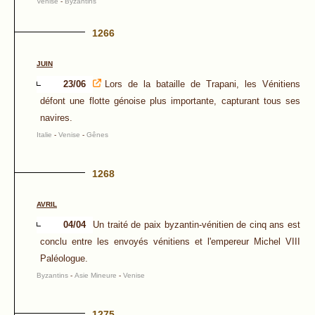
Venise
-
Byzantins
1266
JUIN
23/06
Lors de la bataille de Trapani, les Vénitiens
défont une flotte génoise plus importante, capturant tous ses
navires.
Italie
-
Venise
-
Gênes
1268
AVRIL
04/04
Un traité de paix byzantin-vénitien de cinq ans est
conclu entre les envoyés vénitiens et l'empereur Michel VIII
Paléologue.
Byzantins
-
Asie Mineure
-
Venise
1275