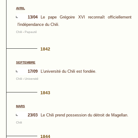
AVRIL
13/04
Le pape Grégoire XVI reconnaît officiellement
l'indépendance du Chili.
Chili
-
Papauté
1842
SEPTEMBRE
17/09
L'université du Chili est fondée.
Chili
-
Université
1843
MARS
23/03
Le Chili prend possession du détroit de Magellan.
Chili
1844