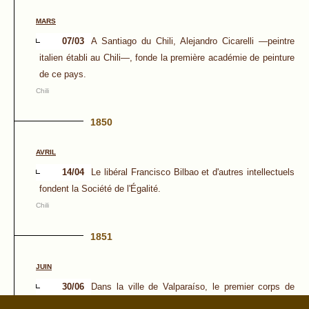
MARS
07/03
A Santiago du Chili, Alejandro Cicarelli ―peintre
italien établi au Chili―, fonde la première académie de peinture
de ce pays.
Chili
1850
AVRIL
14/04
Le libéral Francisco Bilbao et d'autres intellectuels
fondent la Société de l'Égalité.
Chili
1851
JUIN
30/06
Dans la ville de Valparaíso, le premier corps de
pompiers a été fondé, ce qui explique pourquoi la Journée