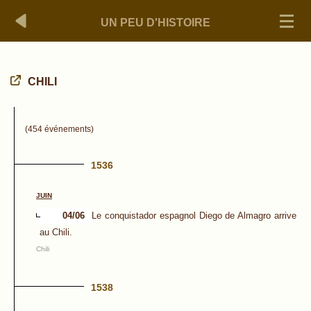
UN PEU D'HISTOIRE
CHILI
(454 événements)
1536
JUIN
04/06
Le conquistador espagnol Diego de Almagro arrive
au Chili.
Chili
1538