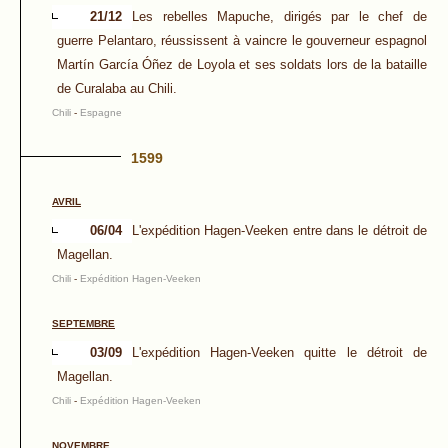
21/12
Les rebelles Mapuche, dirigés par le chef de
guerre Pelantaro, réussissent à vaincre le gouverneur espagnol
Martín García Óñez de Loyola et ses soldats lors de la bataille
de Curalaba au Chili.
Chili
-
Espagne
1599
AVRIL
06/04
L'expédition Hagen-Veeken entre dans le détroit de
Magellan.
Chili
-
Expédition Hagen-Veeken
SEPTEMBRE
03/09
L'expédition Hagen-Veeken quitte le détroit de
Magellan.
Chili
-
Expédition Hagen-Veeken
NOVEMBRE