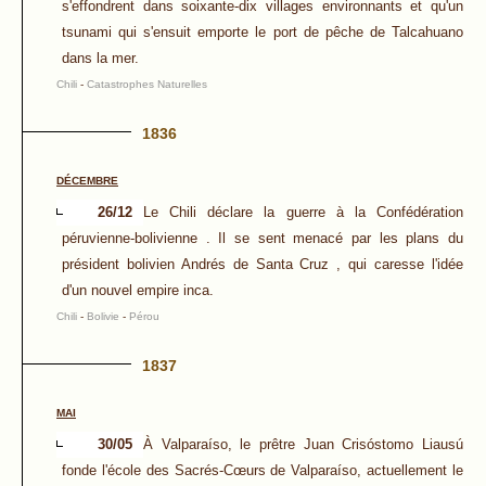
s'effondrent dans soixante-dix villages environnants et qu'un
tsunami qui s'ensuit emporte le port de pêche de Talcahuano
dans la mer.
Chili
-
Catastrophes Naturelles
1836
DÉCEMBRE
26/12
Le Chili déclare la guerre à la Confédération
péruvienne-bolivienne . Il se sent menacé par les plans du
président bolivien Andrés de Santa Cruz , qui caresse l'idée
d'un nouvel empire inca.
Chili
-
Bolivie
-
Pérou
1837
MAI
30/05
À Valparaíso, le prêtre Juan Crisóstomo Liausú
fonde l'école des Sacrés-Cœurs de Valparaíso, actuellement le