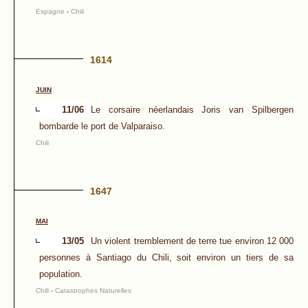
Espagne
-
Chili
1614
JUIN
11/06
Le corsaire néerlandais Joris van Spilbergen
bombarde le port de Valparaiso.
Chili
1647
MAI
13/05
Un violent tremblement de terre tue environ 12 000
personnes à Santiago du Chili, soit environ un tiers de sa
population.
Chili
-
Catastrophes Naturelles