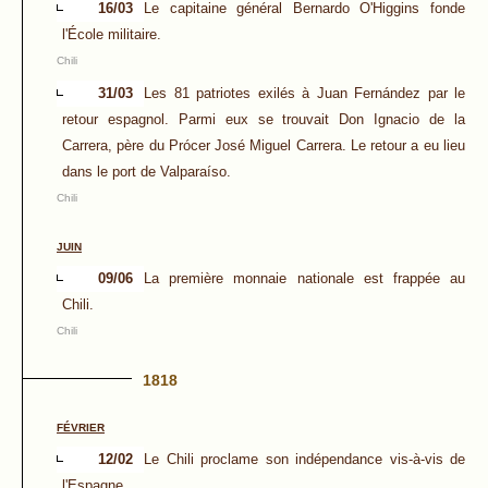
16/03
Le capitaine général Bernardo O'Higgins fonde
l'École militaire.
Chili
31/03
Les 81 patriotes exilés à Juan Fernández par le
retour espagnol. Parmi eux se trouvait Don Ignacio de la
Carrera, père du Prócer José Miguel Carrera. Le retour a eu lieu
dans le port de Valparaíso.
Chili
JUIN
09/06
La première monnaie nationale est frappée au
Chili.
Chili
1818
FÉVRIER
12/02
Le Chili proclame son indépendance vis-à-vis de
l'Espagne.