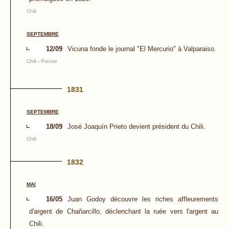
Chili
SEPTEMBRE
12/09
Vicuna fonde le journal "El Mercurio" à Valparaiso.
Chili
-
Presse
1831
SEPTEMBRE
18/09
José Joaquín Prieto devient président du Chili.
Chili
1832
MAI
16/05
Juan Godoy découvre les riches affleurements
d'argent de Chañarcillo, déclenchant la ruée vers l'argent au
Chili.