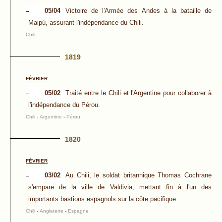
05/04
Victoire de l'Armée des Andes à la bataille de
Maipú, assurant l'indépendance du Chili.
Chili
1819
FÉVRIER
05/02
Traité entre le Chili et l'Argentine pour collaborer à
l'indépendance du Pérou.
Chili
-
Argentine
-
Pérou
1820
FÉVRIER
03/02
Au Chili, le soldat britannique Thomas Cochrane
s'empare de la ville de Valdivia, mettant fin à l'un des
importants bastions espagnols sur la côte pacifique.
Chili
-
Angleterre
-
Espagne