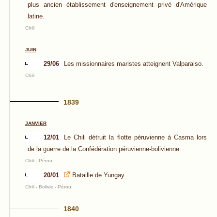
plus ancien établissement d'enseignement privé d'Amérique
latine.
Chili
JUIN
29/06
Les missionnaires maristes atteignent Valparaiso.
Chili
1839
JANVIER
12/01
Le Chili détruit la flotte péruvienne à Casma lors
de la guerre de la Confédération péruvienne-bolivienne.
Chili
-
Pérou
20/01
Bataille de Yungay.
Chili
-
Bolivie
-
Pérou
1840