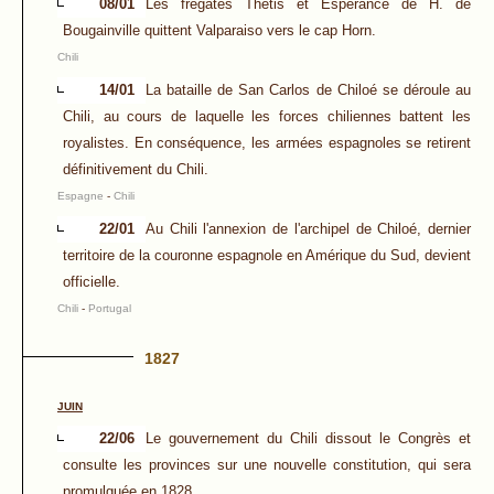
08/01
Les frégates Thétis et Espérance de H. de
Bougainville quittent Valparaiso vers le cap Horn.
Chili
14/01
La bataille de San Carlos de Chiloé se déroule au
Chili, au cours de laquelle les forces chiliennes battent les
royalistes. En conséquence, les armées espagnoles se retirent
définitivement du Chili.
Espagne
-
Chili
22/01
Au Chili l'annexion de l'archipel de Chiloé, dernier
territoire de la couronne espagnole en Amérique du Sud, devient
officielle.
Chili
-
Portugal
1827
JUIN
22/06
Le gouvernement du Chili dissout le Congrès et
consulte les provinces sur une nouvelle constitution, qui sera
promulguée en 1828.