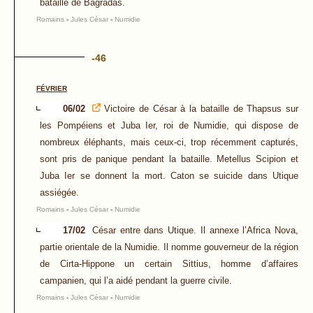
bataille de Bagradas.
Romains
-
Jules César
-
Numidie
-46
FÉVRIER
06/02
Victoire de César à la bataille de Thapsus sur
les Pompéiens et Juba Ier, roi de Numidie, qui dispose de
nombreux éléphants, mais ceux-ci, trop récemment capturés,
sont pris de panique pendant la bataille. Metellus Scipion et
Juba Ier se donnent la mort. Caton se suicide dans Utique
assiégée.
Romains
-
Jules César
-
Numidie
17/02
César entre dans Utique. Il annexe l’Africa Nova,
partie orientale de la Numidie. Il nomme gouverneur de la région
de Cirta-Hippone un certain Sittius, homme d’affaires
campanien, qui l’a aidé pendant la guerre civile.
Romains
-
Jules César
-
Numidie