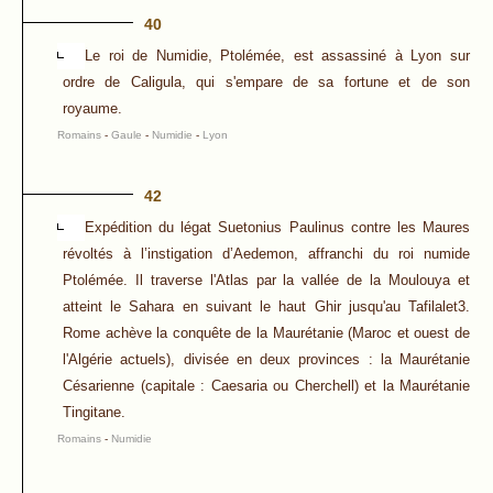
40
Le roi de Numidie, Ptolémée, est assassiné à Lyon sur
ordre de Caligula, qui s'empare de sa fortune et de son
royaume.
Romains
-
Gaule
-
Numidie
-
Lyon
42
Expédition du légat Suetonius Paulinus contre les Maures
révoltés à l’instigation d’Aedemon, affranchi du roi numide
Ptolémée. Il traverse l'Atlas par la vallée de la Moulouya et
atteint le Sahara en suivant le haut Ghir jusqu'au Tafilalet3.
Rome achève la conquête de la Maurétanie (Maroc et ouest de
l'Algérie actuels), divisée en deux provinces : la Maurétanie
Césarienne (capitale : Caesaria ou Cherchell) et la Maurétanie
Tingitane.
Romains
-
Numidie