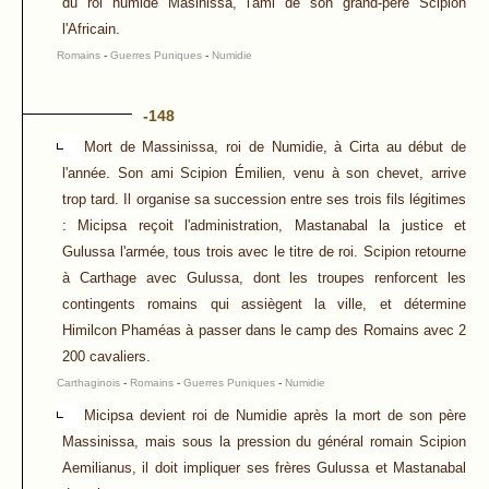
du roi numide Masinissa, l'ami de son grand-père Scipion
l'Africain.
Romains
-
Guerres Puniques
-
Numidie
-148
Mort de Massinissa, roi de Numidie, à Cirta au début de
l'année. Son ami Scipion Émilien, venu à son chevet, arrive
trop tard. Il organise sa succession entre ses trois fils légitimes
: Micipsa reçoit l'administration, Mastanabal la justice et
Gulussa l'armée, tous trois avec le titre de roi. Scipion retourne
à Carthage avec Gulussa, dont les troupes renforcent les
contingents romains qui assiègent la ville, et détermine
Himilcon Phaméas à passer dans le camp des Romains avec 2
200 cavaliers.
Carthaginois
-
Romains
-
Guerres Puniques
-
Numidie
Micipsa devient roi de Numidie après la mort de son père
Massinissa, mais sous la pression du général romain Scipion
Aemilianus, il doit impliquer ses frères Gulussa et Mastanabal