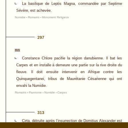
La basilique de Leptis Magna, commandée par Septime
Sévère, est achevée.
Numidie
-
Romains
-
Monument Religieux
297
MAI
Constance Chlore pacifie la région danubienne. Il bat les
Carpes et en installe à demeure une partie sur la rive droite du
fleuve. Il doit ensuite intervenir en Afrique contre les
Quinquegentanei, tribus de Maurétanie Césarienne qui ont
envahi la Numidie.
Romains
-
Pannonie
-
Numidie
-
Carpes
313
Cirta, détruite après l’insurrection de Domitius Alexander est
rebâtie par l’empereur Constantin et prend le nom de