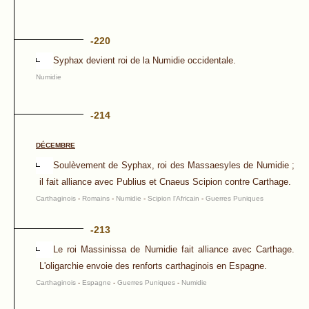
-220
Syphax devient roi de la Numidie occidentale.
Numidie
-214
DÉCEMBRE
Soulèvement de Syphax, roi des Massaesyles de Numidie ;
il fait alliance avec Publius et Cnaeus Scipion contre Carthage.
Carthaginois
-
Romains
-
Numidie
-
Scipion l'Africain
-
Guerres Puniques
-213
Le roi Massinissa de Numidie fait alliance avec Carthage.
L'oligarchie envoie des renforts carthaginois en Espagne.
Carthaginois
-
Espagne
-
Guerres Puniques
-
Numidie