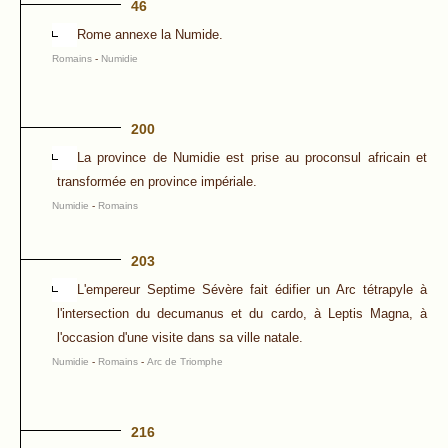
46
Rome annexe la Numide.
Romains
-
Numidie
200
La province de Numidie est prise au proconsul africain et
transformée en province impériale.
Numidie
-
Romains
203
L'empereur Septime Sévère fait édifier un Arc tétrapyle à
l'intersection du decumanus et du cardo, à Leptis Magna, à
l'occasion d'une visite dans sa ville natale.
Numidie
-
Romains
-
Arc de Triomphe
216