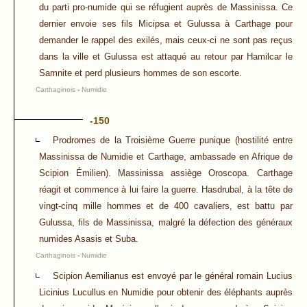
du parti pro-numide qui se réfugient auprès de Massinissa. Ce
dernier envoie ses fils Micipsa et Gulussa à Carthage pour
demander le rappel des exilés, mais ceux-ci ne sont pas reçus
dans la ville et Gulussa est attaqué au retour par Hamilcar le
Samnite et perd plusieurs hommes de son escorte.
Carthaginois
-
Numidie
-150
Prodromes de la Troisième Guerre punique (hostilité entre
Massinissa de Numidie et Carthage, ambassade en Afrique de
Scipion Émilien). Massinissa assiège Oroscopa. Carthage
réagit et commence à lui faire la guerre. Hasdrubal, à la tête de
vingt-cinq mille hommes et de 400 cavaliers, est battu par
Gulussa, fils de Massinissa, malgré la défection des généraux
numides Asasis et Suba.
Carthaginois
-
Numidie
Scipion Aemilianus est envoyé par le général romain Lucius
Licinius Lucullus en Numidie pour obtenir des éléphants auprès