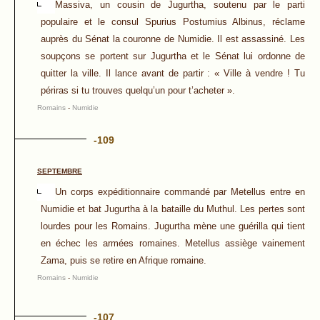
Massiva, un cousin de Jugurtha, soutenu par le parti
populaire et le consul Spurius Postumius Albinus, réclame
auprès du Sénat la couronne de Numidie. Il est assassiné. Les
soupçons se portent sur Jugurtha et le Sénat lui ordonne de
quitter la ville. Il lance avant de partir : « Ville à vendre ! Tu
périras si tu trouves quelqu’un pour t’acheter ».
Romains
-
Numidie
-109
SEPTEMBRE
Un corps expéditionnaire commandé par Metellus entre en
Numidie et bat Jugurtha à la bataille du Muthul. Les pertes sont
lourdes pour les Romains. Jugurtha mène une guérilla qui tient
en échec les armées romaines. Metellus assiège vainement
Zama, puis se retire en Afrique romaine.
Romains
-
Numidie
-107