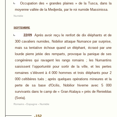
Occupation des « grandes plaines » de la Tusca, dans la
moyenne vallée de la Medjerda, par le roi numide Massinissa.
Numidie
SEPTEMBRE
22/09
Après avoir reçu le renfort de dix éléphants et de
300 cavaliers numides, Nobilior attaque Numance par surprise,
mais sa tentative échoue quand un éléphant, écrasé par une
lourde pierre jetée des remparts, provoque la panique de ses
congénères qui ravagent les rangs romains ; les Numantins
saisissent l’opportunité pour sortir de la ville, et les pertes
romaines s’élèvent à 4 000 hommes et trois éléphants pour 2
000 celtibères tués ; après quelques opérations mineures et la
perte de sa base d'Ocilis, Nobilior hiverne avec 5 000
survivants dans le camp de « Gran Atalaya » près de Renieblas
(Soria).
Romains
-
Espagne
-
Numidie
-152