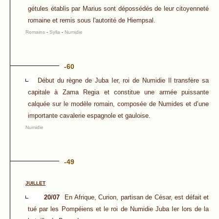
gétules établis par Marius sont dépossédés de leur citoyenneté
romaine et remis sous l'autorité de Hiempsal.
Romains
-
Sylla
-
Numidie
-60
Début du règne de Juba Ier, roi de Numidie Il transfère sa
capitale à Zama Regia et constitue une armée puissante
calquée sur le modèle romain, composée de Numides et d’une
importante cavalerie espagnole et gauloise.
Numidie
-49
JUILLET
20/07
En Afrique, Curion, partisan de César, est défait et
tué par les Pompéiens et le roi de Numidie Juba Ier lors de la