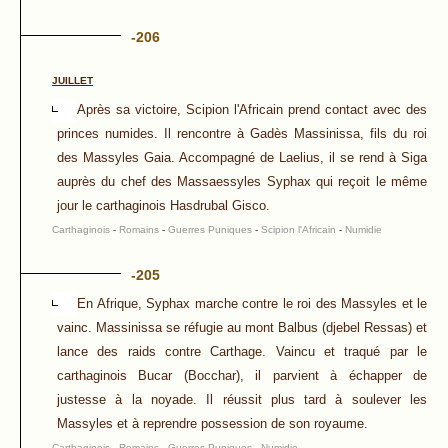
-206
JUILLET
Après sa victoire, Scipion l'Africain prend contact avec des
princes numides. Il rencontre à Gadès Massinissa, fils du roi
des Massyles Gaia. Accompagné de Laelius, il se rend à Siga
auprès du chef des Massaessyles Syphax qui reçoit le même
jour le carthaginois Hasdrubal Gisco.
Carthaginois
-
Romains
-
Guerres Puniques
-
Scipion l'Africain
-
Numidie
-205
En Afrique, Syphax marche contre le roi des Massyles et le
vainc. Massinissa se réfugie au mont Balbus (djebel Ressas) et
lance des raids contre Carthage. Vaincu et traqué par le
carthaginois Bucar (Bocchar), il parvient à échapper de
justesse à la noyade. Il réussit plus tard à soulever les
Massyles et à reprendre possession de son royaume.
Carthaginois
-
Romains
-
Guerres Puniques
-
Numidie