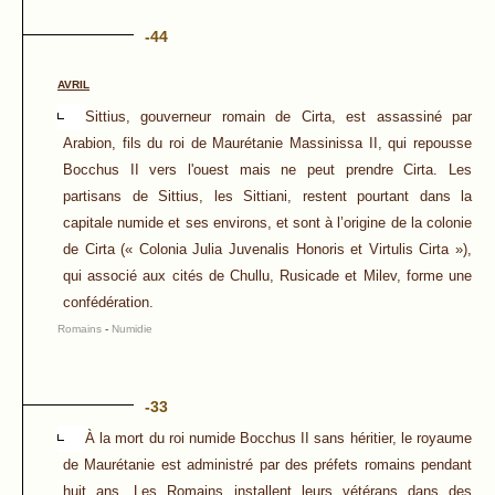
-44
AVRIL
Sittius, gouverneur romain de Cirta, est assassiné par
Arabion, fils du roi de Maurétanie Massinissa II, qui repousse
Bocchus II vers l'ouest mais ne peut prendre Cirta. Les
partisans de Sittius, les Sittiani, restent pourtant dans la
capitale numide et ses environs, et sont à l’origine de la colonie
de Cirta (« Colonia Julia Juvenalis Honoris et Virtulis Cirta »),
qui associé aux cités de Chullu, Rusicade et Milev, forme une
confédération.
Romains
-
Numidie
-33
À la mort du roi numide Bocchus II sans héritier, le royaume
de Maurétanie est administré par des préfets romains pendant
huit ans. Les Romains installent leurs vétérans dans des