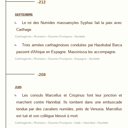
-212
SEPTEMBRE
Le roi des Numides massaesyles Syphax fait la paix avec
Carthage.
Carthaginois
-
Romains
-
Guerres Puniques
-
Numidie
Trois armées carthaginoises conduites par Hasdrubal Barca
passent d'Afrique en Espagne. Massinissa les accompagne.
Carthaginois
-
Romains
-
Guerres Puniques
-
Espagne
-
Numidie
-208
JUIN
Les consuls Marcellus et Crispinus font leur jonction et
marchent contre Hannibal. Ils tombent dans une embuscade
tendue par des cavaliers numides, près de Venusia. Marcellus
est tué et son collègue blessé à mort.
Carthaginois
-
Romains
-
Guerres Puniques
-
Italie
-
Hannibal
-
Numidie