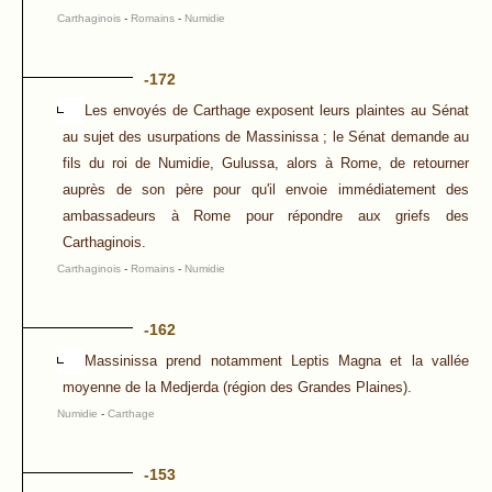
Carthaginois
-
Romains
-
Numidie
-172
Les envoyés de Carthage exposent leurs plaintes au Sénat
au sujet des usurpations de Massinissa ; le Sénat demande au
fils du roi de Numidie, Gulussa, alors à Rome, de retourner
auprès de son père pour qu'il envoie immédiatement des
ambassadeurs à Rome pour répondre aux griefs des
Carthaginois.
Carthaginois
-
Romains
-
Numidie
-162
Massinissa prend notamment Leptis Magna et la vallée
moyenne de la Medjerda (région des Grandes Plaines).
Numidie
-
Carthage
-153