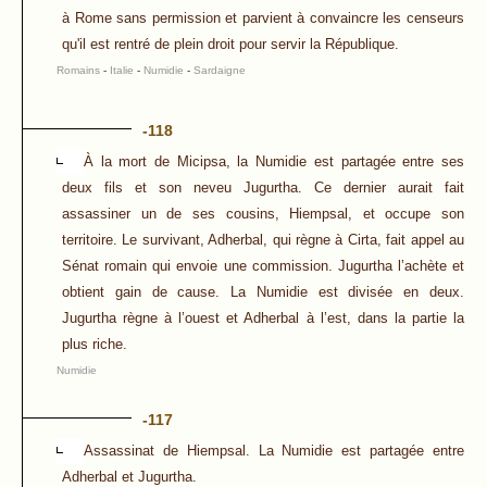
à Rome sans permission et parvient à convaincre les censeurs
qu'il est rentré de plein droit pour servir la République.
Romains
-
Italie
-
Numidie
-
Sardaigne
-118
À la mort de Micipsa, la Numidie est partagée entre ses
deux fils et son neveu Jugurtha. Ce dernier aurait fait
assassiner un de ses cousins, Hiempsal, et occupe son
territoire. Le survivant, Adherbal, qui règne à Cirta, fait appel au
Sénat romain qui envoie une commission. Jugurtha l’achète et
obtient gain de cause. La Numidie est divisée en deux.
Jugurtha règne à l’ouest et Adherbal à l’est, dans la partie la
plus riche.
Numidie
-117
Assassinat de Hiempsal. La Numidie est partagée entre
Adherbal et Jugurtha.