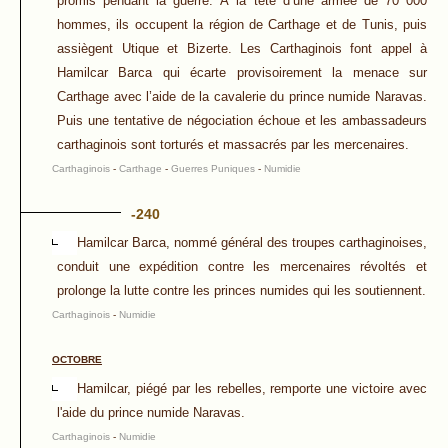
promis pendant la guerre. À la tête d’une armée de 70 000
hommes, ils occupent la région de Carthage et de Tunis, puis
assiègent Utique et Bizerte. Les Carthaginois font appel à
Hamilcar Barca qui écarte provisoirement la menace sur
Carthage avec l’aide de la cavalerie du prince numide Naravas.
Puis une tentative de négociation échoue et les ambassadeurs
carthaginois sont torturés et massacrés par les mercenaires.
Carthaginois
-
Carthage
-
Guerres Puniques
-
Numidie
-240
Hamilcar Barca, nommé général des troupes carthaginoises,
conduit une expédition contre les mercenaires révoltés et
prolonge la lutte contre les princes numides qui les soutiennent.
Carthaginois
-
Numidie
OCTOBRE
Hamilcar, piégé par les rebelles, remporte une victoire avec
l'aide du prince numide Naravas.
Carthaginois
-
Numidie