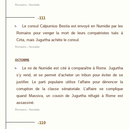
Romains
-
Numidie
-111
Le consul Calpurnius Bestia est envoyé en Numidie par les
Romains pour venger la mort de leurs compatriotes tués à
Cirta, mais Jugurtha achète le consul.
Romains
-
Numidie
OCTOBRE
Le roi de Numidie est cité à comparaître à Rome. Jugurtha
s’y rend, et se permet d’acheter un tribun pour éviter de se
justifier. Le parti populaire utilise l’affaire pour dénoncer la
corruption de la classe sénatoriale. L’affaire se complique
quand Massiva, un cousin de Jugurtha réfugié à Rome est
assassiné.
Romains
-
Numidie
-110