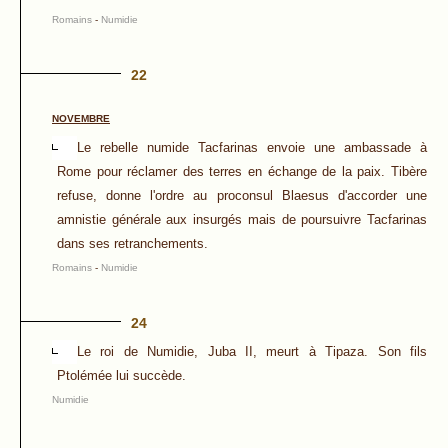
Romains
-
Numidie
22
NOVEMBRE
Le rebelle numide Tacfarinas envoie une ambassade à
Rome pour réclamer des terres en échange de la paix. Tibère
refuse, donne l'ordre au proconsul Blaesus d'accorder une
amnistie générale aux insurgés mais de poursuivre Tacfarinas
dans ses retranchements.
Romains
-
Numidie
24
Le roi de Numidie, Juba II, meurt à Tipaza. Son fils
Ptolémée lui succède.
Numidie