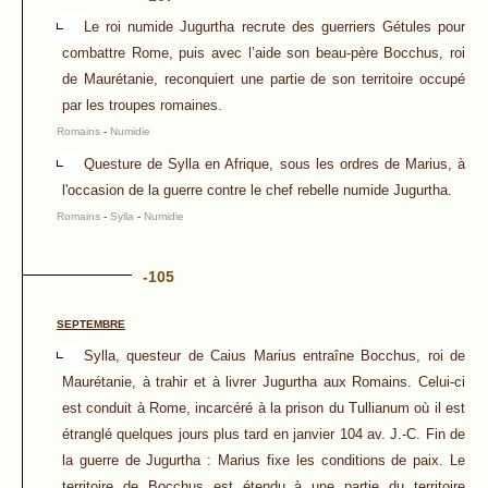
Le roi numide Jugurtha recrute des guerriers Gétules pour
combattre Rome, puis avec l’aide son beau-père Bocchus, roi
de Maurétanie, reconquiert une partie de son territoire occupé
par les troupes romaines.
Romains
-
Numidie
Questure de Sylla en Afrique, sous les ordres de Marius, à
l'occasion de la guerre contre le chef rebelle numide Jugurtha.
Romains
-
Sylla
-
Numidie
-105
SEPTEMBRE
Sylla, questeur de Caius Marius entraîne Bocchus, roi de
Maurétanie, à trahir et à livrer Jugurtha aux Romains. Celui-ci
est conduit à Rome, incarcéré à la prison du Tullianum où il est
étranglé quelques jours plus tard en janvier 104 av. J.-C. Fin de
la guerre de Jugurtha : Marius fixe les conditions de paix. Le
territoire de Bocchus est étendu à une partie du territoire