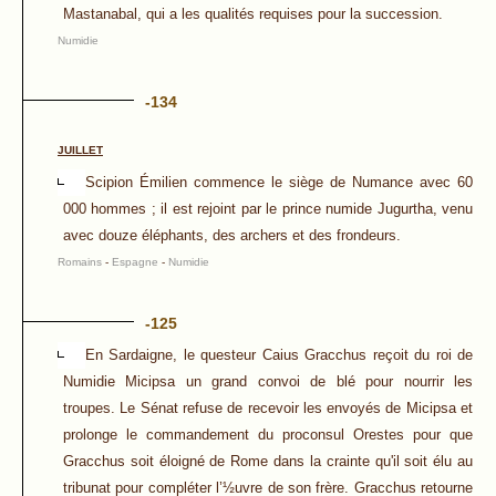
Mastanabal, qui a les qualités requises pour la succession.
Numidie
-134
JUILLET
Scipion Émilien commence le siège de Numance avec 60
000 hommes ; il est rejoint par le prince numide Jugurtha, venu
avec douze éléphants, des archers et des frondeurs.
Romains
-
Espagne
-
Numidie
-125
En Sardaigne, le questeur Caius Gracchus reçoit du roi de
Numidie Micipsa un grand convoi de blé pour nourrir les
troupes. Le Sénat refuse de recevoir les envoyés de Micipsa et
prolonge le commandement du proconsul Orestes pour que
Gracchus soit éloigné de Rome dans la crainte qu'il soit élu au
tribunat pour compléter l’½uvre de son frère. Gracchus retourne