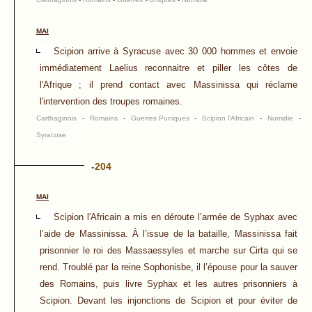
MAI
Scipion arrive à Syracuse avec 30 000 hommes et envoie
immédiatement Laelius reconnaitre et piller les côtes de
l'Afrique ; il prend contact avec Massinissa qui réclame
l'intervention des troupes romaines.
Carthaginois
-
Romains
-
Guerres Puniques
-
Scipion l'Africain
-
Numidie
-
Syracuse
-204
MAI
Scipion l'Africain a mis en déroute l’armée de Syphax avec
l’aide de Massinissa. À l’issue de la bataille, Massinissa fait
prisonnier le roi des Massaessyles et marche sur Cirta qui se
rend. Troublé par la reine Sophonisbe, il l’épouse pour la sauver
des Romains, puis livre Syphax et les autres prisonniers à
Scipion. Devant les injonctions de Scipion et pour éviter de