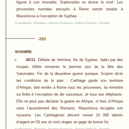
figurer à son triomphe, Sophonisbe se donne la mort. Les
prisonniers numides envoyés à Rome seront rendus à
Massinissa à l’exception de Syphax.
Carthaginois
-
Romains
-
Guerres Puniques
-
Scipion l'Africain
-
Numidie
-202
NOVEMBRE
02/11
Défaite de Vermina, fils de Syphax, battu par des
troupes d'élite romaines le premier jour de la fête des
Saturnales. Fin de la deuxième guerre punique. Scipion dicte
les conditions de la paix : Carthage garde son territoire
d’Afrique, doit rendre à Rome tous les prisonniers, lui remettre
sa flotte à l’exception de dix vaisseaux, et tous ses éléphants.
Elle ne peut pas déclarer la guerre en Afrique, ni hors d’Afrique
sans l’assentiment des Romains. Massinissa récupère son
royaume. Les Carthaginois doivent verser 10 000 talents
d’argent en 50 ans et cent otages en gage de bonne foi.
Carthaginois
-
Romains
-
Guerres Puniques
-
Scipion l'Africain
-
Numidie