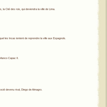
 la Cité des rois, qui deviendra la ville de Lima.
uel les Incas tentent de reprendre la ville aux Espagnols.
 Manco Capac II.
socié devenu rival, Diego de Almagro.