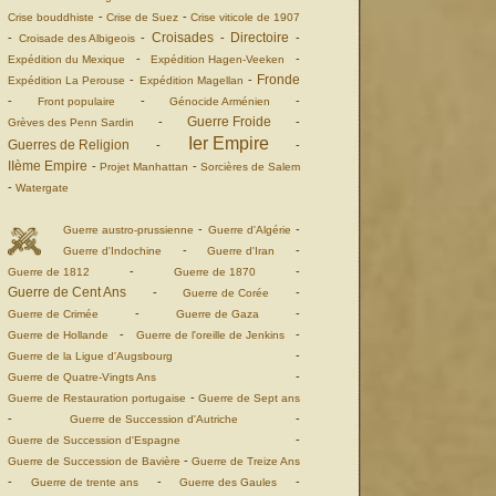
-
-
Crise bouddhiste
Crise de Suez
Crise viticole de 1907
Croisades
Directoire
-
-
-
-
Croisade des Albigeois
-
-
Expédition du Mexique
Expédition Hagen-Veeken
Fronde
-
-
Expédition La Perouse
Expédition Magellan
-
-
-
Front populaire
Génocide Arménien
Guerre Froide
-
-
Grèves des Penn Sardin
Ier Empire
Guerres de Religion
-
-
IIème Empire
-
-
Projet Manhattan
Sorcières de Salem
-
Watergate
-
-
Guerre austro-prussienne
Guerre d'Algérie
-
-
Guerre d'Indochine
Guerre d'Iran
-
-
Guerre de 1812
Guerre de 1870
Guerre de Cent Ans
-
-
Guerre de Corée
-
-
Guerre de Crimée
Guerre de Gaza
-
-
Guerre de Hollande
Guerre de l'oreille de Jenkins
-
Guerre de la Ligue d'Augsbourg
-
Guerre de Quatre-Vingts Ans
-
Guerre de Restauration portugaise
Guerre de Sept ans
-
-
Guerre de Succession d'Autriche
-
Guerre de Succession d'Espagne
-
Guerre de Succession de Bavière
Guerre de Treize Ans
-
-
-
Guerre de trente ans
Guerre des Gaules