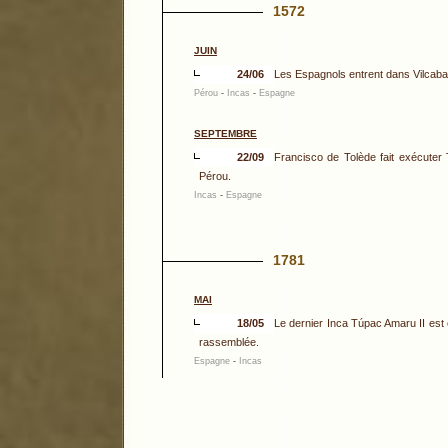
1572
JUIN
24/06
Les Espagnols entrent dans Vilcabam
Pérou
-
Incas
-
Espagne
SEPTEMBRE
22/09
Francisco de Tolède fait exécuter 
Pérou.
Incas
-
Espagne
1781
MAI
18/05
Le dernier Inca Túpac Amaru II est
rassemblée.
Espagne
-
Incas