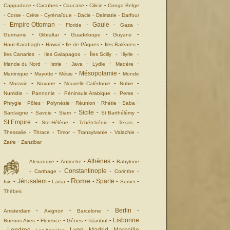
-
-
-
-
Cappadoce
Caraïbes
Caucase
Cilicie
Congo Belge
-
-
-
-
-
-
Corse
Crète
Cyrénaïque
Dacie
Dalmatie
Darfour
Empire Ottoman
Gaule
-
-
-
-
-
Floride
Gaza
-
-
-
-
Germanie
Gibraltar
Guadeloupe
Guyane
-
-
-
-
Haut-Karabagh
Hawaï
Ile de Pâques
Iles Baléares
-
-
-
-
Iles Canaries
Iles Galapagos
Îles Scilly
Illyrie
-
-
-
-
-
Irlande du Nord
Istrie
Java
Lydie
Madère
Mésopotamie
-
-
-
-
Martinique
Mayotte
Mésie
Monde
-
-
-
-
-
Moravie
Navarre
Nouvelle Calédonie
Nubie
-
-
-
-
Numidie
Pannonie
Péninsule Arabique
Perse
-
-
-
-
-
-
Phrygie
Pôles
Polynésie
Réunion
Rhétie
Saba
Sicile
-
-
-
-
-
Sardaigne
Savoie
Siam
St Barthélémy
St Empire
-
-
-
-
Ste-Hélène
Tchétchénie
Texas
-
-
-
-
-
Thessalie
Thrace
Timor
Transylvanie
Valachie
-
Zaïre
Zanzibar
Athènes
-
-
-
Alexandrie
Antioche
Babylone
Constantinople
-
-
-
-
Carthage
Corinthe
Rome
Jérusalem
Sparte
-
-
-
-
-
-
Isin
Larsa
Sumer
Thèbes
Berlin
-
-
-
-
Amsterdam
Avignon
Barcelone
Lisbonne
-
-
-
-
Buenos Aires
Florence
Gênes
Istanbul