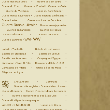
-
-
Guerre des Malouines
Guerre des Six Jours
-
-
Guerre du Chaco
Guerre du Football
Guerre du Golfe
-
-
-
Guerre du Viet Nam
Guerre du Yom Kippour
-
-
Guerre franco-savoyarde
Guerre hispano-américaine
-
-
Guerre Latine
Guerre nordique de Sept Ans
Guerre Russie-Ukraine
-
Guerre russo-japonaise
-
-
-
Guerres balkaniques
Guerres de l'opium
-
-
Guerres Médiques
Guerres Puniques
WWII
WWI
-
-
Guerres Samnites
-
-
Bataille d'Austerlitz
Bataille de Bir Hakeim
-
-
Bataille de Stalingrad
Bataille de Verdun
-
-
Bataille des Ardennes
Campagne d'Egypte
-
-
Campagne d'Italie (1796)
Campagne d'Italie (1859)
-
-
Campagne de Russie
Grand Siège de Malte
Siège de Léningrad
-
-
Chouannerie
Commune
-
-
Guerre civile anglaise
Guerre civile chinoise
-
Guerre d'Espagne
Guerre d'Indépendance brésilienne
-
-
Guerre d'Indépendance des États-Unis
-
Guerre d'indépendance grecque
Guerre de Sécession
-
-
Guerre des Boers
-
-
Guerre des Camisards
Guerre des Deux-Roses