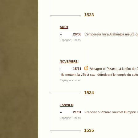
1533
AOÛT
29/08
L'empereur Inca Atahualpa meurt, ga
Espagne
-
Incas
NOVEMBRE
15/11
Almagro et Pizarro, à la tête de
ils mettent la ville à sac, détruisent le temple du s
Espagne
-
Incas
1534
JANVIER
21/01
Francisco Pizarro soumet l'Empire in
Espagne
-
Incas
1535