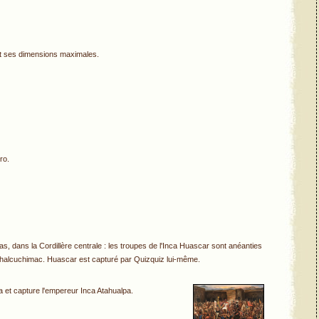
int ses dimensions maximales.
ro.
, dans la Cordillère centrale : les troupes de l'Inca Huascar sont anéanties
 Chalcuchimac. Huascar est capturé par Quizquiz lui-même.
 et capture l'empereur Inca Atahualpa.