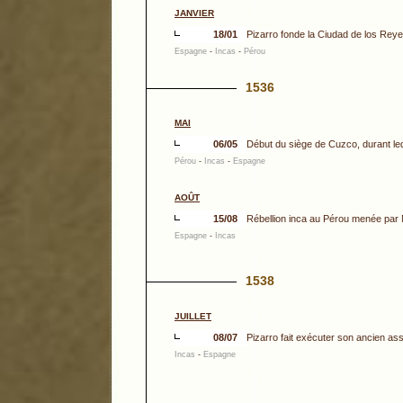
JANVIER
18/01
Pizarro fonde la Ciudad de los Reyes,
Espagne
-
Incas
-
Pérou
1536
MAI
06/05
Début du siège de Cuzco, durant leq
Pérou
-
Incas
-
Espagne
AOÛT
15/08
Rébellion inca au Pérou menée par
Espagne
-
Incas
1538
JUILLET
08/07
Pizarro fait exécuter son ancien as
Incas
-
Espagne