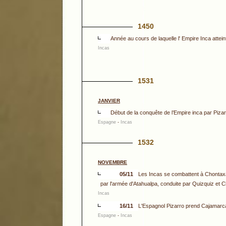
1450
Année au cours de laquelle l' Empire Inca atte
Incas
1531
JANVIER
Début de la conquête de l’Empire inca par Pizar
Espagne
-
Incas
1532
NOVEMBRE
05/11
Les Incas se combattent à Chontaxas
par l'armée d'Atahualpa, conduite par Quizquiz et
Incas
16/11
L'Espagnol Pizarro prend Cajamarca
Espagne
-
Incas