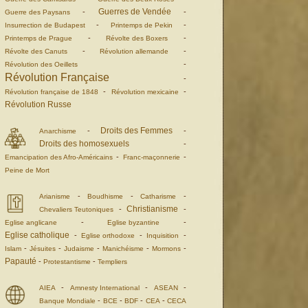
Guerres de Vendée
-
-
Guerre des Paysans
-
-
Insurrection de Budapest
Printemps de Pekin
-
-
Printemps de Prague
Révolte des Boxers
-
-
Révolte des Canuts
Révolution allemande
-
Révolution des Oeillets
Révolution Française
-
-
-
Révolution française de 1848
Révolution mexicaine
Révolution Russe
Droits des Femmes
-
-
Anarchisme
Droits des homosexuels
-
-
-
Emancipation des Afro-Américains
Franc-maçonnerie
Peine de Mort
-
-
-
Arianisme
Boudhisme
Catharisme
Christianisme
-
-
Chevaliers Teutoniques
-
-
Eglise anglicane
Eglise byzantine
Eglise catholique
-
-
-
Eglise orthodoxe
Inquisition
-
-
-
-
-
Islam
Jésuites
Judaisme
Manichéisme
Mormons
Papauté
-
-
Protestantisme
Templiers
-
-
-
AIEA
Amnesty International
ASEAN
-
-
-
-
Banque Mondiale
BCE
BDF
CEA
CECA