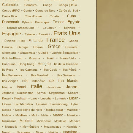
Colombie
-
-
-
-
Comores
Congo
Congo (RdC)
-
-
-
-
Congo (RPC)
Corée
Corée du Nord
Corée du Sud
Cuba
-
-
-
-
Costa Rica
Côte d'Ivoire
Croatie
Egypte
Danemark
Ecosse
-
-
-
-
Djibouti
Dominique
-
-
-
-
Emirats arabes unis
Equateur
Erythrée
Etats Unis
Espagne
-
-
-
Estonie
Eswatini
France
Finlande
-
-
-
-
-
-
Éthiopie
Fidji
Gabon
Grèce
-
-
-
-
-
Gambie
Géorgie
Ghana
Grenade
-
-
-
-
Groenland
Guatemala
Guinée
Guinée équatoriale
-
-
-
-
Guinée-Bissau
Guyana
Haïti
Haute-Volta
Hongrie
-
-
-
-
Honduras
Hong Kong
Ile de la Grenade
-
-
-
-
Île Rose
Iles Caïmans
Îles Cook
Iles Féroé
-
-
-
Îles Mariannes
Iles Marshall
Iles Salomon
Inde
Irak
Iran
Irlande
-
-
-
-
-
-
Iles Vierges
Indonésie
Italie
Japon
Israel
-
-
-
-
-
Islande
Jamaîque
-
-
-
-
-
Jordanie
Kazakhstan
Kenya
Kirghizistan
Kosovo
Liban
-
-
-
-
-
-
Koweit
Kurdistan
Laos
Lesotho
Lettonie
-
-
-
-
-
Liberia
Liechtenstein
Lituanie
Luxembourg
Lybie
-
-
-
-
Macao
Macédoine du Nord
Madagascar
Malaisie
Maroc
-
-
-
-
-
-
Malawi
Maldives
Mali
Malte
Maurice
Mexique
-
-
-
-
Mauritanie
Micronésie
Moldavie
Monaco
-
-
-
-
-
Mongolie
Monténégro
Mozambique
Namibie
Norvège
-
-
-
-
-
NépaL
Nicaragua
Niger
Nigéria