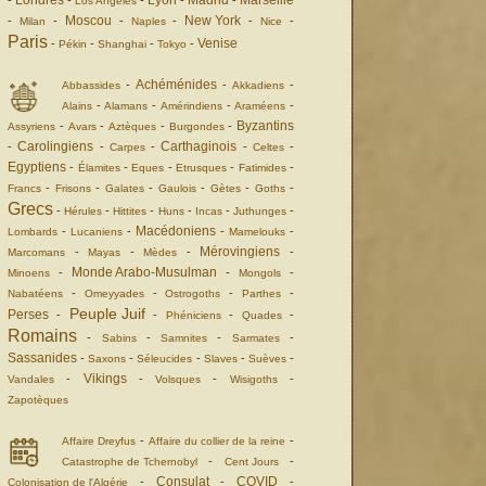
Londres
Lyon
Madrid
Marseille
-
-
-
-
-
Los Angeles
Moscou
New York
-
-
-
-
-
-
Milan
Naples
Nice
Paris
Venise
-
-
-
-
Pékin
Shanghai
Tokyo
Achéménides
-
-
-
Abbassides
Akkadiens
-
-
-
-
Alains
Alamans
Amérindiens
Araméens
Byzantins
-
-
-
-
Assyriens
Avars
Aztèques
Burgondes
Carolingiens
Carthaginois
-
-
-
-
-
Carpes
Celtes
Egyptiens
-
-
-
-
-
Élamites
Eques
Etrusques
Fatimides
-
-
-
-
-
-
Francs
Frisons
Galates
Gaulois
Gètes
Goths
Grecs
-
-
-
-
-
-
Hérules
Hittites
Huns
Incas
Juthunges
Macédoniens
-
-
-
-
Lombards
Lucaniens
Mamelouks
Mérovingiens
-
-
-
-
Marcomans
Mayas
Mèdes
Monde Arabo-Musulman
-
-
-
Minoens
Mongols
-
-
-
-
Nabatéens
Omeyyades
Ostrogoths
Parthes
Peuple Juif
Perses
-
-
-
-
Phéniciens
Quades
Romains
-
-
-
-
Sabins
Samnites
Sarmates
Sassanides
-
-
-
-
-
Saxons
Séleucides
Slaves
Suèves
Vikings
-
-
-
-
Vandales
Volsques
Wisigoths
Zapotèques
-
-
Affaire Dreyfus
Affaire du collier de la reine
-
-
Catastrophe de Tchernobyl
Cent Jours
Consulat
COVID
-
-
-
Colonisation de l'Algérie