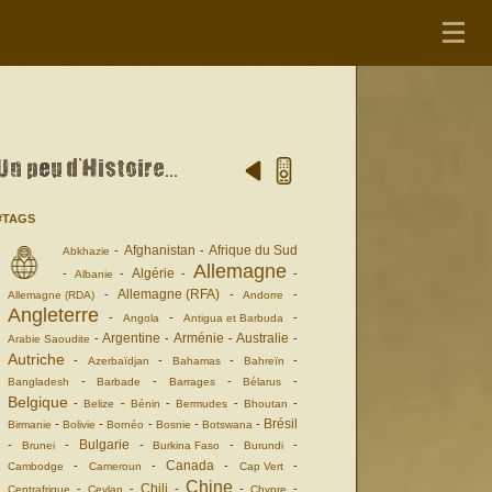
#TAGS
Afghanistan
Afrique du Sud
-
-
Abkhazie
Allemagne
Algérie
-
-
-
-
Albanie
Allemagne (RFA)
-
-
-
Allemagne (RDA)
Andorre
Angleterre
-
-
-
Angola
Antigua et Barbuda
Argentine
Arménie
Australie
-
-
-
-
Arabie Saoudite
Autriche
-
-
-
-
Azerbaïdjan
Bahamas
Bahreïn
-
-
-
-
Bangladesh
Barbade
Barrages
Bélarus
Belgique
-
-
-
-
-
Belize
Bénin
Bermudes
Bhoutan
Brésil
-
-
-
-
-
Birmanie
Bolivie
Bornéo
Bosnie
Botswana
Bulgarie
-
-
-
-
-
Brunei
Burkina Faso
Burundi
Canada
-
-
-
-
Cambodge
Cameroun
Cap Vert
Chine
Chili
-
-
-
-
-
Centrafrique
Ceylan
Chypre