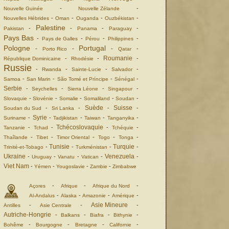
-
-
Nouvelle Guinée
Nouvelle Zélande
-
-
-
-
Nouvelles Hébrides
Oman
Ouganda
Ouzbékistan
Palestine
-
-
-
-
Pakistan
Panama
Paraguay
Pays Bas
-
-
-
-
Pays de Galles
Pérou
Philippines
Pologne
Portugal
-
-
-
-
Porto Rico
Qatar
Roumanie
-
-
-
République Dominicaine
Rhodésie
Russie
-
-
-
-
Rwanda
Sainte-Lucie
Salvador
-
-
-
-
Samoa
San Marin
São Tomé et Príncipe
Sénégal
Serbie
-
-
-
-
Seychelles
Sierra Léone
Singapour
-
-
-
-
-
Slovaquie
Slovénie
Somalie
Somaliland
Soudan
Suède
Suisse
-
-
-
-
Soudan du Sud
Sri Lanka
Syrie
-
-
-
-
-
Suriname
Tadjikistan
Taiwan
Tanganyika
Tchécoslovaquie
-
-
-
-
Tanzanie
Tchad
Tchéquie
-
-
-
-
-
Thaîlande
Tibet
Timor Oriental
Togo
Tonga
Tunisie
Turquie
-
-
-
-
Trinité-et-Tobago
Turkménistan
Ukraine
Venezuela
-
-
-
-
-
Uruguay
Vanatu
Vatican
Viet Nam
-
-
-
-
Yémen
Yougoslavie
Zambie
Zimbabwe
-
-
-
Açores
Afrique
Afrique du Nord
-
-
-
-
Al-Andalus
Alaska
Amazonie
Amérique
Asie Mineure
-
-
-
Antilles
Asie Centrale
Autriche-Hongrie
-
-
-
-
Balkans
Biafra
Bithynie
-
-
-
-
Bohême
Bourgogne
Bretagne
Californie