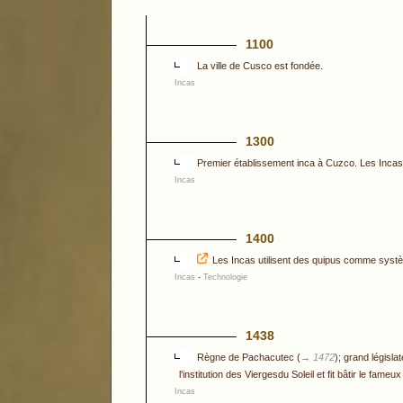
1100
La ville de Cusco est fondée.
Incas
1300
Premier établissement inca à Cuzco. Les Inca
Incas
1400
Les Incas utilisent des quipus comme syst
Incas
-
Technologie
1438
Règne de Pachacutec (
→ 1472
); grand législa
l'institution des Viergesdu Soleil et fit bâtir le fa
Incas