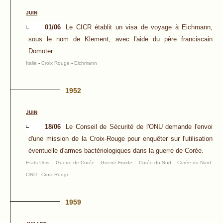
JUIN
01/06
Le CICR établit un visa de voyage à Eichmann,
sous le nom de Klement, avec l'aide du père franciscain
Domoter.
Italie
-
Croix Rouge
-
Eichmann
1952
JUIN
18/06
Le Conseil de Sécurité de l'ONU demande l'envoi
d'une mission de la Croix-Rouge pour enquêter sur l'utilisation
éventuelle d'armes bactériologiques dans la guerre de Corée.
Etats Unis
-
Guerre de Corée
-
Guerre Froide
-
Corée du Sud
-
Corée du Nord
-
ONU
-
Croix Rouge
1959