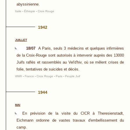
abyssinienne.
Italie
-
Éthiopie
-
Croix Rouge
1942
JUILLET
18/07
A Paris, seuls 3 médecins et quelques infirmières
de la Croix-Rouge sont autorisés à intervenir auprès des 13000
Juifs raflés et rassemblés au Vel'd'hiv, où se mêlent crises de
folie, tentatives de suicides et décès.
WWII
-
France
-
Croix Rouge
-
Paris
-
Peuple Juif
1944
MAI
En prévision de la visite du CICR à Theresienstadt,
Eichmann ordonne de vastes travaux d'embellissement du
camp.