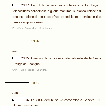
29/07
Le CICR achève sa conférence à La Haye :
dispositions concernant la guerre maritime, le drapeau blanc est
reconnu (signe de paix, de trêve, de reddition), interdiction des
armes empoisonnées.
Pays Bas
-
Amsterdam
-
Croix Rouge
1904
MAI
29/05
Création de la Société internationale de la Croix-
Rouge de Shanghai.
Chine
-
Croix Rouge
-
Shanghai
1906
JUIN
11/06
Le CICR débute sa 2e convention à Genève : 35
Etats y participent.