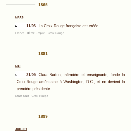
1865
MARS
11/03
La Croix-Rouge française est créée.
France
-
IIème Empire
-
Croix Rouge
1881
MAI
21/05
Clara Barton, infirmière et enseignante, fonde la
Croix-Rouge américaine à Washington, D.C., et en devient la
première présidente.
Etats Unis
-
Croix Rouge
1899
JUILLET