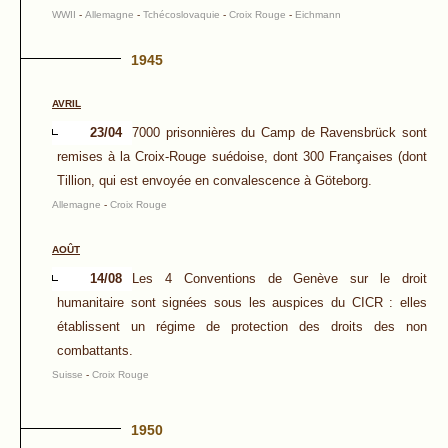
WWII
-
Allemagne
-
Tchécoslovaquie
-
Croix Rouge
-
Eichmann
1945
AVRIL
23/04
7000 prisonnières du Camp de Ravensbrück sont
remises à la Croix-Rouge suédoise, dont 300 Françaises (dont
Tillion, qui est envoyée en convalescence à Göteborg.
Allemagne
-
Croix Rouge
AOÛT
14/08
Les 4 Conventions de Genève sur le droit
humanitaire sont signées sous les auspices du CICR : elles
établissent un régime de protection des droits des non
combattants.
Suisse
-
Croix Rouge
1950