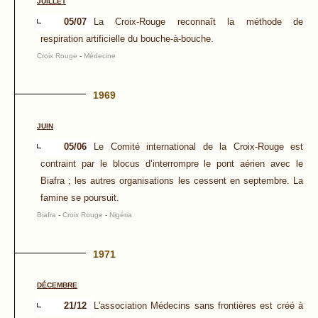
JUILLET
05/07
La Croix-Rouge reconnaît la méthode de
respiration artificielle du bouche-à-bouche.
Croix Rouge
-
Médecine
1969
JUIN
05/06
Le Comité international de la Croix-Rouge est
contraint par le blocus d’interrompre le pont aérien avec le
Biafra ; les autres organisations les cessent en septembre. La
famine se poursuit.
Biafra
-
Croix Rouge
-
Nigéria
1971
DÉCEMBRE
21/12
L'association Médecins sans frontières est créé à