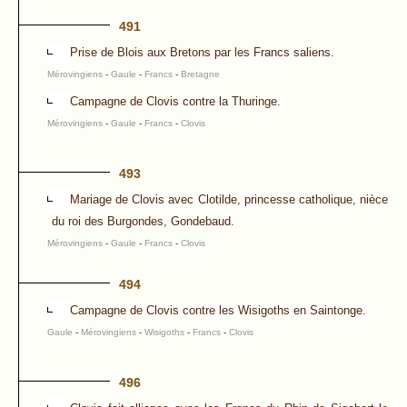
491
Prise de Blois aux Bretons par les Francs saliens.
Mérovingiens
-
Gaule
-
Francs
-
Bretagne
Campagne de Clovis contre la Thuringe.
Mérovingiens
-
Gaule
-
Francs
-
Clovis
493
Mariage de Clovis avec Clotilde, princesse catholique, nièce
du roi des Burgondes, Gondebaud.
Mérovingiens
-
Gaule
-
Francs
-
Clovis
494
Campagne de Clovis contre les Wisigoths en Saintonge.
Gaule
-
Mérovingiens
-
Wisigoths
-
Francs
-
Clovis
496