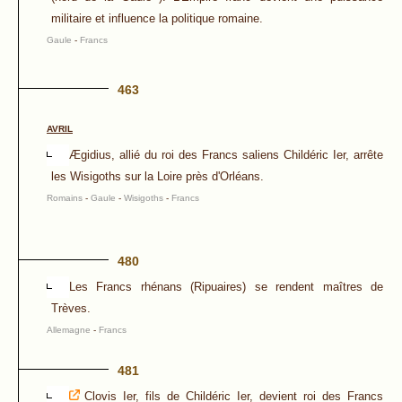
militaire et influence la politique romaine.
Gaule
-
Francs
463
AVRIL
Ægidius, allié du roi des Francs saliens Childéric Ier, arrête
les Wisigoths sur la Loire près d'Orléans.
Romains
-
Gaule
-
Wisigoths
-
Francs
480
Les Francs rhénans (Ripuaires) se rendent maîtres de
Trèves.
Allemagne
-
Francs
481
Clovis Ier, fils de Childéric Ier, devient roi des Francs