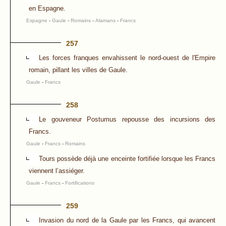
en Espagne.
Espagne
-
Gaule
-
Romains
-
Alamans
-
Francs
257
Les forces franques envahissent le nord-ouest de l'Empire
romain, pillant les villes de Gaule.
Gaule
-
Francs
258
Le gouveneur Postumus repousse des incursions des
Francs.
Gaule
-
Francs
-
Romains
Tours possède déjà une enceinte fortifiée lorsque les Francs
viennent l’assiéger.
Gaule
-
Francs
-
Fortifications
259
Invasion du nord de la Gaule par les Francs, qui avancent