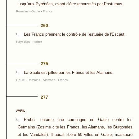
jusqu'aux Pyrénées, avant d'être repoussés par Postumus.
Romains
-
Gaule
-
Francs
260
Les Francs prennent le contrôle de l'estuaire de l'Escaut.
Pays Bas
-
Francs
275
La Gaule est pillée par les Francs et les Alamans.
Gaule
-
Romains
-
Alamans
-
Francs
277
AVRIL
Probus entame une campagne en Gaule contre les
Germains (Zosime cite les Francs, les Alamans, les Burgondes
et les Vandales). Il aurait libéré 60 villes en Gaule, massacré