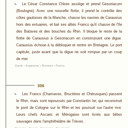
Le César Constance Chlore assiège et prend Gesoriacum
(Boulogne). Avec une nouvelle flotte, il prend le contrôle des
côtes gauloises de la Manche, chasse les navires de Carausius
hors des estuaires, et bat ses alliés Francs qu'il chasse de l'île
des Bataves et des bouches du Rhin. Il bloque le reste de la
flotte de Carausius à Gesoriacum en construisant une digue.
Carausius échoue à la débloquer et rentre en Bretagne. Le port
capitule, juste avant que la digue ne soit rompue par un coup
de mer.
Gaule
-
Angleterre
-
Romains
-
Francs
306
Les Francs (Chamaves, Bructères et Chérusques) passent
le Rhin, mais sont repoussés par Constantin Ier, qui reconstruit
le pont de Cologne sur le Rhin et les poursuit sur l'autre rive.
Leurs chefs Ascaric et Mérogaise sont livrés aux bêtes
sauvages dans l'amphithéâtre de Trèves.