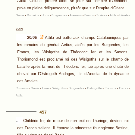
Attila. Celui-ci préfère alors se jeter sur l'empire d'Occident,
proie en pleine déliquescence, plutôt que sur l'empire d'Orient.
Gaule
-
Romains
-
Huns
-
Burgondes
-
Alamans
-
Francs
-
Suèves
-
Attila
-
Hérules
JUIN
20/06
Attila est battu aux champs Catalauniques par
les romains du général Aetius, aidés par les Burgondes, les
Francs, les Wisigoths de Théodoric Ier et les Saxons.
Thorismond est proclamé roi des Wisigoths sur le champ de
bataille après la mort de Théodoric Ier, tué après une chute de
cheval par l’Ostrogoth Andages, fils d’Andela, de la dynastie
des Amales.
Romains
-
Gaule
-
Huns
-
Wisigoths
-
Burgondes
-
Ostrogoths
-
Saxons
-
Francs
-
Attila
457
Childéric Ier, de retour de son exil en Thuringe, devient roi
des Francs saliens. Il épouse la princesse thuringienne Basine,