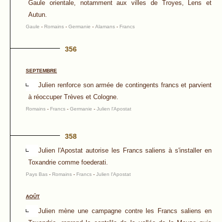
Gaule orientale, notamment aux villes de Troyes, Lens et
Autun.
Gaule
-
Romains
-
Germanie
-
Alamans
-
Francs
356
SEPTEMBRE
Julien renforce son armée de contingents francs et parvient
à réoccuper Trèves et Cologne.
Romains
-
Francs
-
Germanie
-
Julien l'Apostat
358
Julien l'Apostat autorise les Francs saliens à s'installer en
Toxandrie comme foederati.
Pays Bas
-
Romains
-
Francs
-
Julien l'Apostat
AOÛT
Julien mène une campagne contre les Francs saliens en