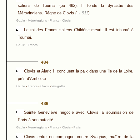
saliens de Tournai (ou 482). Il fonde la dynastie des
Mérovingiens. Régne de Clovis (
→ 511
).
Gaule
-
Mérovingiens
-
Francs
-
Clovis
Le roi des Francs saliens Childéric meurt. Il est inhumé à
Tournai.
Gaule
-
Francs
484
Clovis et Alaric II concluent la paix dans une île de la Loire,
près d’Amboise.
Gaule
-
Francs
-
Clovis
-
Wisigoths
486
Sainte Geneviève négocie avec Clovis la soumission de
Paris à son autorité.
Gaule
-
Mérovingiens
-
Francs
-
Clovis
-
Paris
Clovis entre en campagne contre Syagrius, maître de la