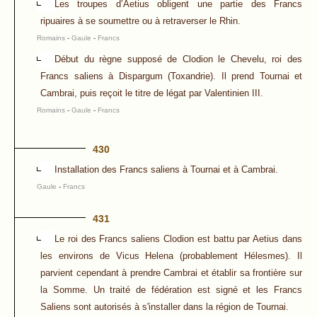
Les troupes d’Aetius obligent une partie des Francs
ripuaires à se soumettre ou à retraverser le Rhin.
Romains
-
Gaule
-
Francs
Début du règne supposé de Clodion le Chevelu, roi des
Francs saliens à Dispargum (Toxandrie). Il prend Tournai et
Cambrai, puis reçoit le titre de légat par Valentinien III.
Romains
-
Gaule
-
Francs
430
Installation des Francs saliens à Tournai et à Cambrai.
Gaule
-
Francs
431
Le roi des Francs saliens Clodion est battu par Aetius dans
les environs de Vicus Helena (probablement Hélesmes). Il
parvient cependant à prendre Cambrai et établir sa frontière sur
la Somme. Un traité de fédération est signé et les Francs
Saliens sont autorisés à s'installer dans la région de Tournai.