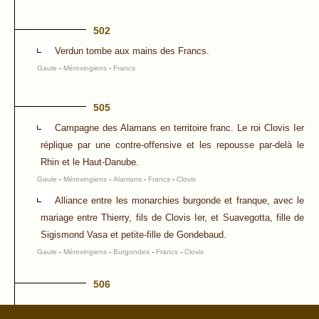
502
Verdun tombe aux mains des Francs.
Gaule
-
Mérovingiens
-
Francs
505
Campagne des Alamans en territoire franc. Le roi Clovis Ier
réplique par une contre-offensive et les repousse par-delà le
Rhin et le Haut-Danube.
Gaule
-
Mérovingiens
-
Alamans
-
Francs
-
Clovis
Alliance entre les monarchies burgonde et franque, avec le
mariage entre Thierry, fils de Clovis Ier, et Suavegotta, fille de
Sigismond Vasa et petite-fille de Gondebaud.
Gaule
-
Mérovingiens
-
Burgondes
-
Francs
-
Clovis
506
OCTOBRE