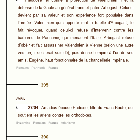
Théodose Ier confie la protection de Valentinien II et la
défense de la Gaule au général franc et païen Arbogast. Celui-ci
devient par sa valeur et son expérience fort populaire dans
l’armée. Valentinien qui supporte mal la tutelle d'Arbogast, le
fait révoquer, quand celui-ci refuse d’intervenir contre les
barbares de Pannonie, qui menacent l'Italie. Arbogast refuse
d’obéir et fait assassiner Valentinien à Vienne (selon une autre
version, il se serait suicidé), puis donne l’empire à l’un de ses
amis, Eugène, haut fonctionnaire de la chancellerie impériale.
Romains
-
Pannonie
-
Francs
395
AVRIL
27/04
Arcadius épouse Eudoxie, fille du Franc Bauto, qui
soutient les ariens contre les orthodoxes.
Byzantins
-
Romains
-
Francs
-
Arianisme
396