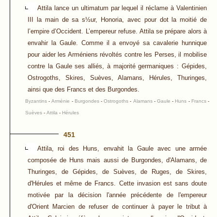
Attila lance un ultimatum par lequel il réclame à Valentinien
III la main de sa s½ur, Honoria, avec pour dot la moitié de
l’empire d’Occident. L’empereur refuse. Attila se prépare alors à
envahir la Gaule. Comme il a envoyé sa cavalerie hunnique
pour aider les Arméniens révoltés contre les Perses, il mobilise
contre la Gaule ses alliés, à majorité germaniques : Gépides,
Ostrogoths, Skires, Suèves, Alamans, Hérules, Thuringes,
ainsi que des Francs et des Burgondes.
Byzantins
-
Arménie
-
Burgondes
-
Ostrogoths
-
Alamans
-
Gaule
-
Huns
-
Francs
-
Suèves
-
Attila
-
Hérules
451
Attila, roi des Huns, envahit la Gaule avec une armée
composée de Huns mais aussi de Burgondes, d'Alamans, de
Thuringes, de Gépides, de Suèves, de Ruges, de Skires,
d'Hérules et même de Francs. Cette invasion est sans doute
motivée par la décision l'année précédente de l'empereur
d'Orient Marcien de refuser de continuer à payer le tribut à