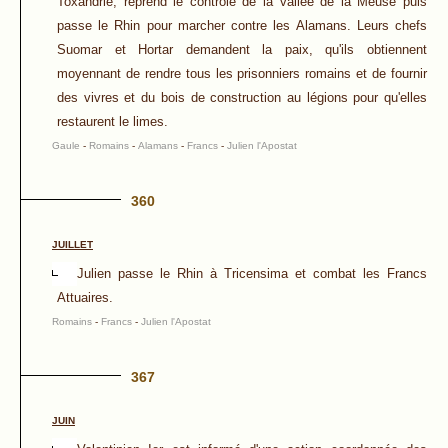
Toxandrie, reprend le contrôle de la vallée de la Meuse puis
passe le Rhin pour marcher contre les Alamans. Leurs chefs
Suomar et Hortar demandent la paix, qu'ils obtiennent
moyennant de rendre tous les prisonniers romains et de fournir
des vivres et du bois de construction au légions pour qu'elles
restaurent le limes.
Gaule
-
Romains
-
Alamans
-
Francs
-
Julien l'Apostat
360
JUILLET
Julien passe le Rhin à Tricensima et combat les Francs
Attuaires.
Romains
-
Francs
-
Julien l'Apostat
367
JUIN