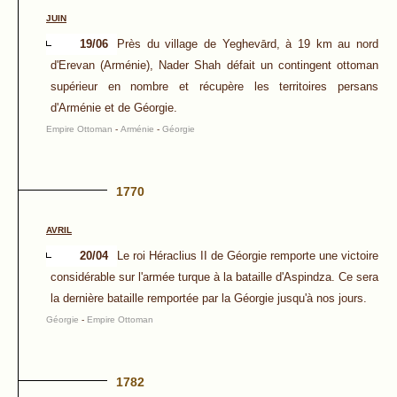
JUIN
19/06
Près du village de Yeghevārd, à 19 km au nord
d'Erevan (Arménie), Nader Shah défait un contingent ottoman
supérieur en nombre et récupère les territoires persans
d'Arménie et de Géorgie.
Empire Ottoman
-
Arménie
-
Géorgie
1770
AVRIL
20/04
Le roi Héraclius II de Géorgie remporte une victoire
considérable sur l'armée turque à la bataille d'Aspindza. Ce sera
la dernière bataille remportée par la Géorgie jusqu'à nos jours.
Géorgie
-
Empire Ottoman
1782