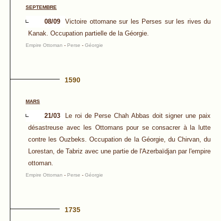
SEPTEMBRE
08/09
Victoire ottomane sur les Perses sur les rives du
Kanak. Occupation partielle de la Géorgie.
Empire Ottoman
-
Perse
-
Géorgie
1590
MARS
21/03
Le roi de Perse Chah Abbas doit signer une paix
désastreuse avec les Ottomans pour se consacrer à la lutte
contre les Ouzbeks. Occupation de la Géorgie, du Chirvan, du
Lorestan, de Tabriz avec une partie de l'Azerbaïdjan par l'empire
ottoman.
Empire Ottoman
-
Perse
-
Géorgie
1735