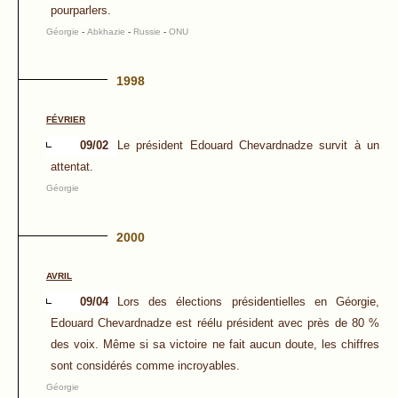
pourparlers.
Géorgie
-
Abkhazie
-
Russie
-
ONU
1998
FÉVRIER
09/02
Le président Edouard Chevardnadze survit à un
attentat.
Géorgie
2000
AVRIL
09/04
Lors des élections présidentielles en Géorgie,
Edouard Chevardnadze est réélu président avec près de 80 %
des voix. Même si sa victoire ne fait aucun doute, les chiffres
sont considérés comme incroyables.
Géorgie