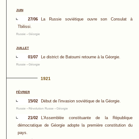
JUIN
27/06
La Russie soviétique ouvre son Consulat à
Tbilissi.
Russie
-
Géorgie
JUILLET
01/07
Le district de Batoumi retourne à la Géorgie.
Russie
-
Géorgie
1921
FÉVRIER
15/02
Début de l'invasion soviétique de la Géorgie.
Russie
-
Révolution Russe
-
Géorgie
21/02
L'Assemblée constituante de la République
démocratique de Géorgie adopte la première constitution du
pays.