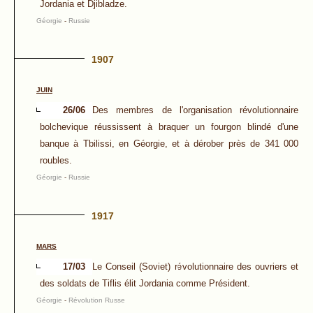
Jordania et Djibladze.
Géorgie
-
Russie
1907
JUIN
26/06
Des membres de l'organisation révolutionnaire
bolchevique réussissent à braquer un fourgon blindé d'une
banque à Tbilissi, en Géorgie, et à dérober près de 341 000
roubles.
Géorgie
-
Russie
1917
MARS
17/03
Le Conseil (Soviet) révolutionnaire des ouvriers et
des soldats de Tiflis élit Jordania comme Président.
Géorgie
-
Révolution Russe