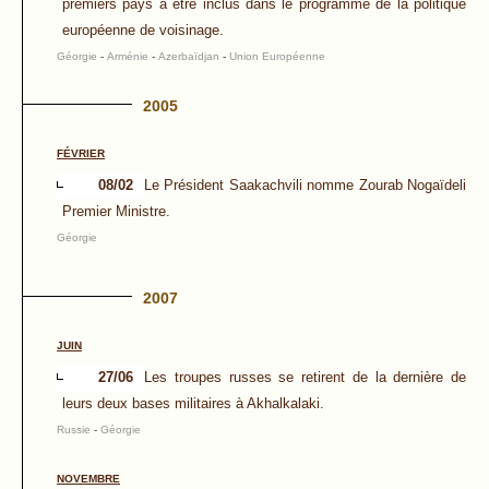
premiers pays à être inclus dans le programme de la politique
européenne de voisinage.
Géorgie
-
Arménie
-
Azerbaïdjan
-
Union Européenne
2005
FÉVRIER
08/02
Le Président Saakachvili nomme Zourab Nogaïdeli
Premier Ministre.
Géorgie
2007
JUIN
27/06
Les troupes russes se retirent de la dernière de
leurs deux bases militaires à Akhalkalaki.
Russie
-
Géorgie
NOVEMBRE