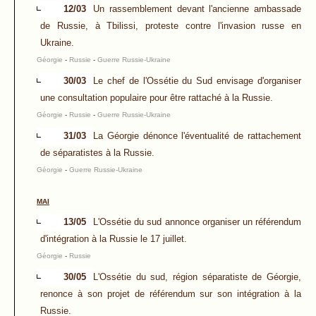
12/03
Un rassemblement devant l'ancienne ambassade
de Russie, à Tbilissi, proteste contre l'invasion russe en
Ukraine.
Géorgie
-
Russie
-
Guerre Russie-Ukraine
30/03
Le chef de l'Ossétie du Sud envisage d'organiser
une consultation populaire pour être rattaché à la Russie.
Géorgie
-
Russie
-
Guerre Russie-Ukraine
31/03
La Géorgie dénonce l'éventualité de rattachement
de séparatistes à la Russie.
Géorgie
-
Guerre Russie-Ukraine
MAI
13/05
L'Ossétie du sud annonce organiser un référendum
d'intégration à la Russie le 17 juillet.
Géorgie
-
Russie
30/05
L'Ossétie du sud, région séparatiste de Géorgie,
renonce à son projet de référendum sur son intégration à la
Russie.