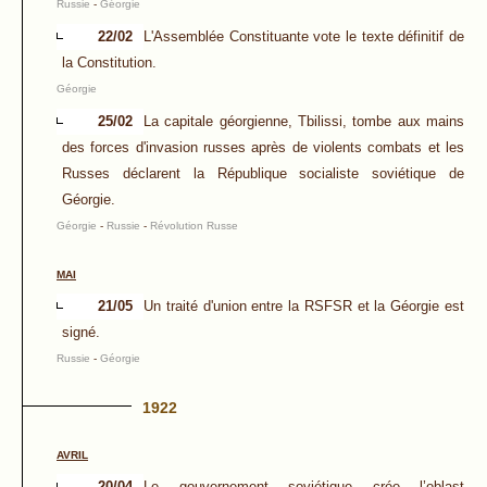
Russie
-
Géorgie
22/02
L'Assemblée Constituante vote le texte définitif de
la Constitution.
Géorgie
25/02
La capitale géorgienne, Tbilissi, tombe aux mains
des forces d'invasion russes après de violents combats et les
Russes déclarent la République socialiste soviétique de
Géorgie.
Géorgie
-
Russie
-
Révolution Russe
MAI
21/05
Un traité d'union entre la RSFSR et la Géorgie est
signé.
Russie
-
Géorgie
1922
AVRIL
20/04
Le gouvernement soviétique crée l’oblast