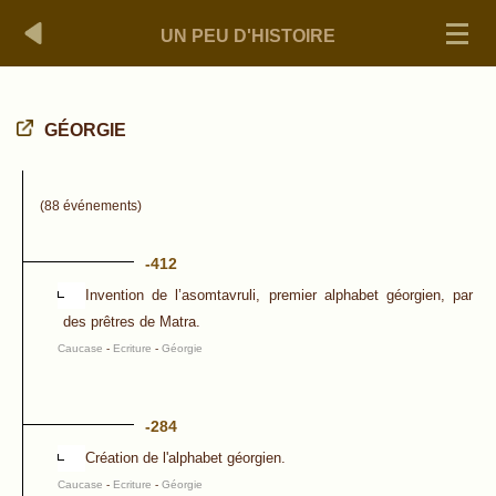
UN PEU D'HISTOIRE
GÉORGIE
(88 événements)
-412
Invention de l’asomtavruli, premier alphabet géorgien, par
des prêtres de Matra.
Caucase
-
Ecriture
-
Géorgie
-284
Création de l'alphabet géorgien.
Caucase
-
Ecriture
-
Géorgie