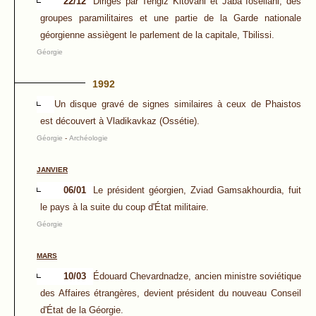
22/12
Dirigés par Tengiz Kitovani et Jaba Ioseliani, des
groupes paramilitaires et une partie de la Garde nationale
géorgienne assiègent le parlement de la capitale, Tbilissi.
Géorgie
1992
Un disque gravé de signes similaires à ceux de Phaistos
est découvert à Vladikavkaz (Ossétie).
Géorgie
-
Archéologie
JANVIER
06/01
Le président géorgien, Zviad Gamsakhourdia, fuit
le pays à la suite du coup d'État militaire.
Géorgie
MARS
10/03
Édouard Chevardnadze, ancien ministre soviétique
des Affaires étrangères, devient président du nouveau Conseil
d'État de la Géorgie.