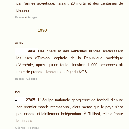
par l'armée soviétique, faisant 20 morts et des centaines de
blessés.
Russie
-
Géorgie
1990
AVRIL
14/04
Des chars et des véhicules blindés envahissent
les rues d'Erevan, capitale de la République soviétique
d'Arménie, après qu'une foule d'environ 1 000 personnes ait
tenté de prendre d'assaut le siège du KGB.
Russie
-
Géorgie
MAI
27/05
L’ équipe nationale géorgienne de football dispute
son premier match international, alors même que le pays n’est
pas encore officiellement indépendant. À Tbilissi, elle affronte
la Lituanie.
Géorgie
-
Football