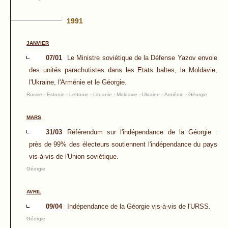
1991
JANVIER
07/01
Le Ministre soviétique de la Défense Yazov envoie
des unités parachutistes dans les Etats baltes, la Moldavie,
l'Ukraine, l'Arménie et le Géorgie.
Russie
-
Estonie
-
Lettonie
-
Lituanie
-
Moldavie
-
Ukraine
-
Arménie
-
Géorgie
MARS
31/03
Référendum sur l'indépendance de la Géorgie :
près de 99% des électeurs soutiennent l'indépendance du pays
vis-à-vis de l'Union soviétique.
Géorgie
AVRIL
09/04
Indépendance de la Géorgie vis-à-vis de l'URSS.
Géorgie