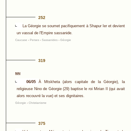
252
La Géorgie se soumet pacifiquement à Shapur Ier et devient
un vassal de l'Empire sassanide.
Caucase
-
Perses
-
Sassanides
-
Géorgie
319
MAI
06/05
À Mtskheta (alors capitale de la Géorgie), la
religieuse Nino de Géorgie (29) baptise le roi Mirian II (qui avait
alors recouvré la vue) et ses dignitaires.
Géorgie
-
Christianisme
375