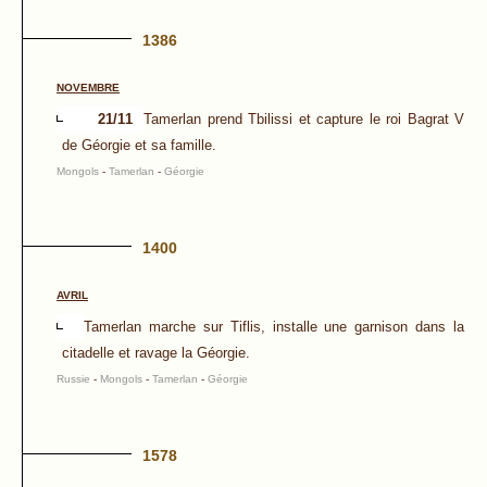
1386
NOVEMBRE
21/11
Tamerlan prend Tbilissi et capture le roi Bagrat V
de Géorgie et sa famille.
Mongols
-
Tamerlan
-
Géorgie
1400
AVRIL
Tamerlan marche sur Tiflis, installe une garnison dans la
citadelle et ravage la Géorgie.
Russie
-
Mongols
-
Tamerlan
-
Géorgie
1578