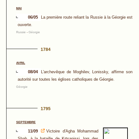
MAI
06/05
La première route reliant la Russie à la Géorgie est
ouverte.
Russie
-
Géorgie
1784
AVRIL
08/04
L'archevêque de Moghilev, Lonissky, affirme son
autorité sur toutes les églises catholiques de Géorgie.
Géorgie
1795
SEPTEMBRE
11/09
Victoire d'Agha Mohammad
Shah, à la bataille de Krtsanissi, lors des