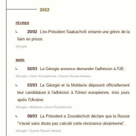
2022
FÉVRIER
20/02
L'ex-Président Saakachvili entame une grève de la
faim en prison.
Géorgie
MARS
02/03
La Géorgie annonce demander l'adhésion à l'UE.
Géorgie
-
Union Européenne
-
Guerre Russie-Ukraine
03/03
La Géorgie et la Moldavie déposent officiellement
leur candidature à l'adhésion à l'Union européenne, trois jours
après l'Ukraine.
Géorgie
-
Moldavie
-
Union Européenne
08/03
La Président e Zourabichvili déclare que la Russie
"n'avait sans doute pas calculé cette résistance ukrainienne".
Géorgie
-
Guerre Russie-Ukraine