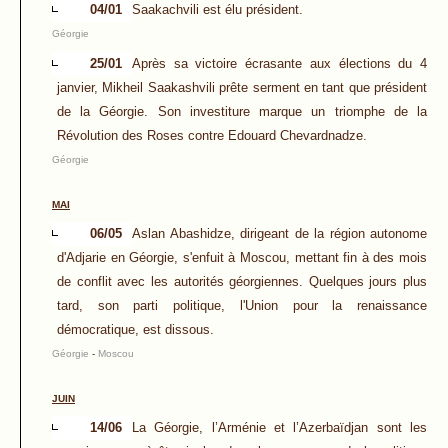
04/01
Saakachvili est élu président.
Géorgie
25/01
Après sa victoire écrasante aux élections du 4
janvier, Mikheil Saakashvili prête serment en tant que président
de la Géorgie. Son investiture marque un triomphe de la
Révolution des Roses contre Edouard Chevardnadze.
Géorgie
MAI
06/05
Aslan Abashidze, dirigeant de la région autonome
d'Adjarie en Géorgie, s'enfuit à Moscou, mettant fin à des mois
de conflit avec les autorités géorgiennes. Quelques jours plus
tard, son parti politique, l'Union pour la renaissance
démocratique, est dissous.
Géorgie
-
Moscou
JUIN
14/06
La Géorgie, l’Arménie et l’Azerbaïdjan sont les