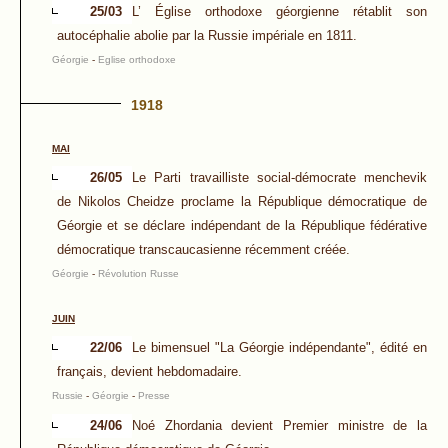
25/03
L’ Église orthodoxe géorgienne rétablit son
autocéphalie abolie par la Russie impériale en 1811.
Géorgie
-
Eglise orthodoxe
1918
MAI
26/05
Le Parti travailliste social-démocrate menchevik
de Nikolos Cheidze proclame la République démocratique de
Géorgie et se déclare indépendant de la République fédérative
démocratique transcaucasienne récemment créée.
Géorgie
-
Révolution Russe
JUIN
22/06
Le bimensuel "La Géorgie indépendante", édité en
français, devient hebdomadaire.
Russie
-
Géorgie
-
Presse
24/06
Noé Zhordania devient Premier ministre de la