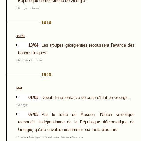
République démocratique de Géorgie.
Géorgie
-
Russie
1919
AVRIL
18/04
Les troupes géorgiennes repoussent l'avance des
troupes turques.
Géorgie
-
Turquie
1920
MAI
01/05
Début d'une tentative de coup d'État en Géorgie.
Géorgie
07/05
Par le traité de Moscou, l'Union soviétique
reconnaît l'indépendance de la République démocratique de
Géorgie, qu'elle envahira néanmoins six mois plus tard.
Russie
-
Géorgie
-
Révolution Russe
-
Moscou