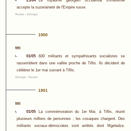
25/04
Le royaume géorgien occidental d'Iméréthie
accepte la suzeraineté de l'Empire russe.
Russie
-
Géorgie
1900
MAI
01/05
600 militants et sympathisants socialistes se
rassemblent dans une vallée proche de Tiflis. Ils décident de
célébrer le 1er mai suivant à Tiflis.
Géorgie
-
Russie
1901
MAI
01/05
La commémoration du 1er Mai, à Tiflis, réunit
plusieurs milliers de personnes ; les cosaques chargent. Des
militants sociaux-démocrates sont arrêtés dont Mgeladze,