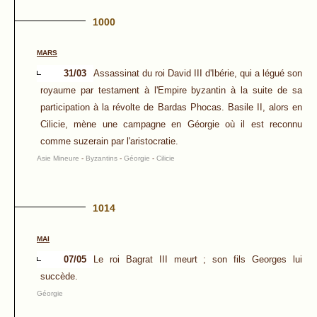
1000
MARS
31/03
Assassinat du roi David III d'Ibérie, qui a légué son
royaume par testament à l'Empire byzantin à la suite de sa
participation à la révolte de Bardas Phocas. Basile II, alors en
Cilicie, mène une campagne en Géorgie où il est reconnu
comme suzerain par l'aristocratie.
Asie Mineure
-
Byzantins
-
Géorgie
-
Cilicie
1014
MAI
07/05
Le roi Bagrat III meurt ; son fils Georges lui
succède.
Géorgie