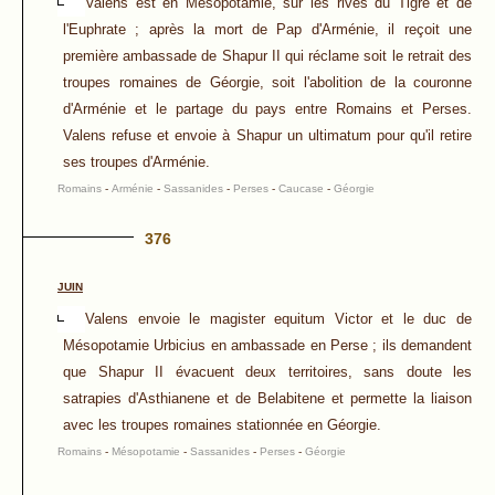
Valens est en Mésopotamie, sur les rives du Tigre et de
l'Euphrate ; après la mort de Pap d'Arménie, il reçoit une
première ambassade de Shapur II qui réclame soit le retrait des
troupes romaines de Géorgie, soit l'abolition de la couronne
d'Arménie et le partage du pays entre Romains et Perses.
Valens refuse et envoie à Shapur un ultimatum pour qu'il retire
ses troupes d'Arménie.
Romains
-
Arménie
-
Sassanides
-
Perses
-
Caucase
-
Géorgie
376
JUIN
Valens envoie le magister equitum Victor et le duc de
Mésopotamie Urbicius en ambassade en Perse ; ils demandent
que Shapur II évacuent deux territoires, sans doute les
satrapies d'Asthianene et de Belabitene et permette la liaison
avec les troupes romaines stationnée en Géorgie.
Romains
-
Mésopotamie
-
Sassanides
-
Perses
-
Géorgie