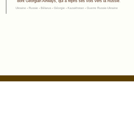
dont Georgian Airways, qui a repris ses vols vers la Russie.
Ukraine
-
Russie
-
Bélarus
-
Géorgie
-
Kazakhstan
-
Guerre Russie-Ukraine