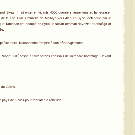
d Sivas. Il fait enterrer vivants 4000 guerriers arméniens et fait écraser
de la cité. Puis il marche de Malatya vers Alep en Syrie, défendue par le
que Tamerlan est occupé en Syrie, le sultan ottoman Bayezid Ier assiège et
le.
t électeurs. Il abandonne l'empire à son frère Sigismond.
oi Robert III d'Écosse et aux barons écossais de lui rendre hommage. Devant
 de Galles.
e pays de Galles pour réprimer la rébellion.