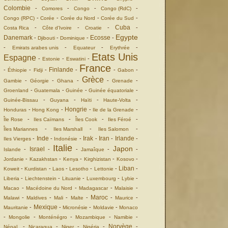
Colombie
-
-
-
-
Comores
Congo
Congo (RdC)
-
-
-
-
Congo (RPC)
Corée
Corée du Nord
Corée du Sud
Cuba
-
-
-
-
Costa Rica
Côte d'Ivoire
Croatie
Egypte
Danemark
Ecosse
-
-
-
-
Djibouti
Dominique
-
-
-
-
Emirats arabes unis
Equateur
Erythrée
Etats Unis
Espagne
-
-
-
Estonie
Eswatini
France
Finlande
-
-
-
-
-
-
Éthiopie
Fidji
Gabon
Grèce
-
-
-
-
-
Gambie
Géorgie
Ghana
Grenade
-
-
-
-
Groenland
Guatemala
Guinée
Guinée équatoriale
-
-
-
-
Guinée-Bissau
Guyana
Haïti
Haute-Volta
Hongrie
-
-
-
-
Honduras
Hong Kong
Ile de la Grenade
-
-
-
-
Île Rose
Iles Caïmans
Îles Cook
Iles Féroé
-
-
-
Îles Mariannes
Iles Marshall
Iles Salomon
Inde
Irak
Iran
Irlande
-
-
-
-
-
-
Iles Vierges
Indonésie
Italie
Japon
Israel
-
-
-
-
-
Islande
Jamaîque
-
-
-
-
-
Jordanie
Kazakhstan
Kenya
Kirghizistan
Kosovo
Liban
-
-
-
-
-
-
Koweit
Kurdistan
Laos
Lesotho
Lettonie
-
-
-
-
-
Liberia
Liechtenstein
Lituanie
Luxembourg
Lybie
-
-
-
-
Macao
Macédoine du Nord
Madagascar
Malaisie
Maroc
-
-
-
-
-
-
Malawi
Maldives
Mali
Malte
Maurice
Mexique
-
-
-
-
Mauritanie
Micronésie
Moldavie
Monaco
-
-
-
-
-
Mongolie
Monténégro
Mozambique
Namibie
Norvège
-
-
-
-
-
NépaL
Nicaragua
Niger
Nigéria