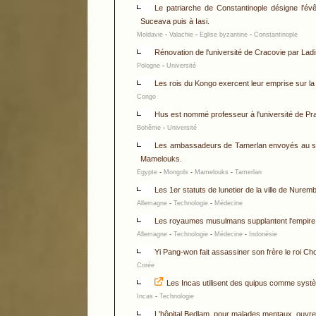
Le patriarche de Constantinople désigne l'év
Suceava puis à Iasi.
Moldavie
-
Valachie
-
Eglise byzantine
-
Constantinople
Rénovation de l'université de Cracovie par Ladis
Pologne
-
Université
Les rois du Kongo exercent leur emprise sur la
Congo
Hus est nommé professeur à l'université de Pr
Bohême
-
Université
Les ambassadeurs de Tamerlan envoyés au sul
Mamelouks.
Egypte
-
Mongols
-
Mamelouks
-
Tamerlan
Les 1er statuts de lunetier de la ville de Nurem
Allemagne
-
Technologie
-
Médecine
Les royaumes musulmans supplantent l'empire 
Allemagne
-
Technologie
-
Médecine
-
Indonésie
Yi Pang-won fait assassiner son frère le roi Ch
Corée
Les Incas utilisent des quipus comme syst
Incas
-
Technologie
L'hôpital Bedlam, pour malades mentaux, ouvre