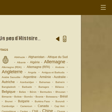
#TAGS
Afghanistan
Afrique du Sud
-
-
Abkhazie
Allemagne
Algérie
-
-
-
-
Albanie
Allemagne (RFA)
-
-
-
Allemagne (RDA)
Andorre
Angleterre
-
-
-
Angola
Antigua et Barbuda
Argentine
Arménie
Australie
-
-
-
-
Arabie Saoudite
Autriche
-
-
-
-
Azerbaïdjan
Bahamas
Bahreïn
-
-
-
-
Bangladesh
Barbade
Barrages
Bélarus
Belgique
-
-
-
-
-
Belize
Bénin
Bermudes
Bhoutan
Brésil
-
-
-
-
-
Birmanie
Bolivie
Bornéo
Bosnie
Botswana
Bulgarie
-
-
-
-
-
Brunei
Burkina Faso
Burundi
Canada
-
-
-
-
Cambodge
Cameroun
Cap Vert
Chine
Chili
-
-
-
-
-
Centrafrique
Ceylan
Chypre