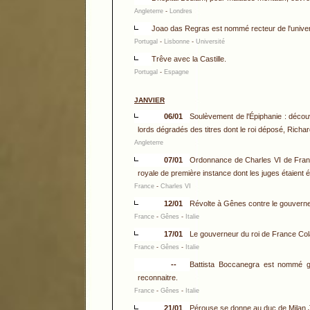
Angleterre
-
Londres
Joao das Regras est nommé recteur de l'univer
Portugal
-
Lisbonne
-
Université
Trêve avec la Castille.
Portugal
-
Espagne
JANVIER
06/01
Soulèvement de l'Épiphanie : découv
lords dégradés des titres dont le roi déposé, Richar
Angleterre
07/01
Ordonnance de Charles VI de France
royale de première instance dont les juges étaient é
France
-
Charles VI
12/01
Révolte à Gênes contre le gouverneu
France
-
Gênes
-
Italie
17/01
Le gouverneur du roi de France Colar
France
-
Gênes
-
Italie
--
Battista Boccanegra est nommé g
reconnaitre.
France
-
Gênes
-
Italie
21/01
Pérouse se donne au duc de Milan 