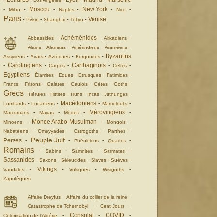
Londres
Lyon
Madrid
Marseille
-
-
-
-
-
Los Angeles
Moscou
New York
-
-
-
-
-
-
Milan
Naples
Nice
Paris
Venise
-
-
-
-
Pékin
Shanghai
Tokyo
Achéménides
-
-
-
Abbassides
Akkadiens
-
-
-
-
Alains
Alamans
Amérindiens
Araméens
Byzantins
-
-
-
-
Assyriens
Avars
Aztèques
Burgondes
Carolingiens
Carthaginois
-
-
-
-
-
Carpes
Celtes
Egyptiens
-
-
-
-
-
Élamites
Eques
Etrusques
Fatimides
-
-
-
-
-
-
Francs
Frisons
Galates
Gaulois
Gètes
Goths
Grecs
-
-
-
-
-
-
Hérules
Hittites
Huns
Incas
Juthunges
Macédoniens
-
-
-
-
Lombards
Lucaniens
Mamelouks
Mérovingiens
-
-
-
-
Marcomans
Mayas
Mèdes
Monde Arabo-Musulman
-
-
-
Minoens
Mongols
-
-
-
-
Nabatéens
Omeyyades
Ostrogoths
Parthes
Peuple Juif
Perses
-
-
-
-
Phéniciens
Quades
Romains
-
-
-
-
Sabins
Samnites
Sarmates
Sassanides
-
-
-
-
-
Saxons
Séleucides
Slaves
Suèves
Vikings
-
-
-
-
Vandales
Volsques
Wisigoths
Zapotèques
-
-
Affaire Dreyfus
Affaire du collier de la reine
-
-
Catastrophe de Tchernobyl
Cent Jours
Consulat
COVID
-
-
-
Colonisation de l'Algérie