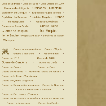
-
-
Crise bouddhiste
Crise de Suez
Crise viticole de 1907
Croisades
Directoire
-
-
-
-
Croisade des Albigeois
-
-
Expédition du Mexique
Expédition Hagen-Veeken
Fronde
-
-
Expédition La Perouse
Expédition Magellan
-
-
-
Front populaire
Génocide Arménien
Guerre Froide
-
-
Grèves des Penn Sardin
Ier Empire
Guerres de Religion
-
-
IIème Empire
-
-
Projet Manhattan
Sorcières de Salem
-
Watergate
-
-
Guerre austro-prussienne
Guerre d'Algérie
-
-
Guerre d'Indochine
Guerre d'Iran
-
-
Guerre de 1812
Guerre de 1870
Guerre de Cent Ans
-
-
Guerre de Corée
-
-
Guerre de Crimée
Guerre de Gaza
-
-
Guerre de Hollande
Guerre de l'oreille de Jenkins
-
Guerre de la Ligue d'Augsbourg
-
Guerre de Quatre-Vingts Ans
-
Guerre de Restauration portugaise
Guerre de Sept ans
-
-
Guerre de Succession d'Autriche
-
Guerre de Succession d'Espagne
-
Guerre de Succession de Bavière
Guerre de Treize Ans
-
-
-
Guerre de trente ans
Guerre des Gaules