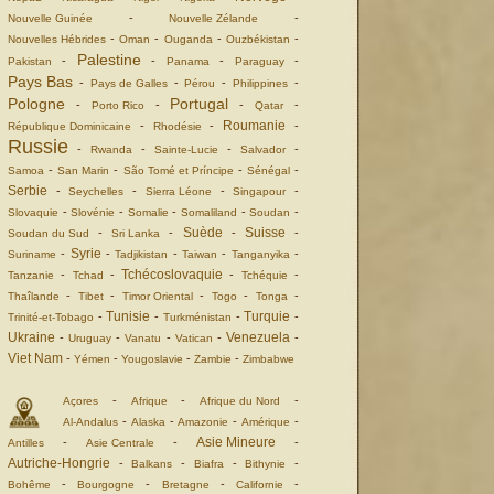
-
-
Nouvelle Guinée
Nouvelle Zélande
-
-
-
-
Nouvelles Hébrides
Oman
Ouganda
Ouzbékistan
Palestine
-
-
-
-
Pakistan
Panama
Paraguay
Pays Bas
-
-
-
-
Pays de Galles
Pérou
Philippines
Pologne
Portugal
-
-
-
-
Porto Rico
Qatar
Roumanie
-
-
-
République Dominicaine
Rhodésie
Russie
-
-
-
-
Rwanda
Sainte-Lucie
Salvador
-
-
-
-
Samoa
San Marin
São Tomé et Príncipe
Sénégal
Serbie
-
-
-
-
Seychelles
Sierra Léone
Singapour
-
-
-
-
-
Slovaquie
Slovénie
Somalie
Somaliland
Soudan
Suède
Suisse
-
-
-
-
Soudan du Sud
Sri Lanka
Syrie
-
-
-
-
-
Suriname
Tadjikistan
Taiwan
Tanganyika
Tchécoslovaquie
-
-
-
-
Tanzanie
Tchad
Tchéquie
-
-
-
-
-
Thaîlande
Tibet
Timor Oriental
Togo
Tonga
Tunisie
Turquie
-
-
-
-
Trinité-et-Tobago
Turkménistan
Ukraine
Venezuela
-
-
-
-
-
Uruguay
Vanatu
Vatican
Viet Nam
-
-
-
-
Yémen
Yougoslavie
Zambie
Zimbabwe
-
-
-
Açores
Afrique
Afrique du Nord
-
-
-
-
Al-Andalus
Alaska
Amazonie
Amérique
Asie Mineure
-
-
-
Antilles
Asie Centrale
Autriche-Hongrie
-
-
-
-
Balkans
Biafra
Bithynie
-
-
-
-
Bohême
Bourgogne
Bretagne
Californie