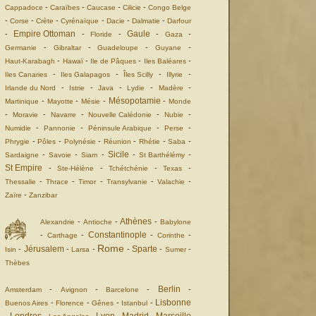
-
-
-
-
Cappadoce
Caraïbes
Caucase
Cilicie
Congo Belge
-
-
-
-
-
-
Corse
Crète
Cyrénaïque
Dacie
Dalmatie
Darfour
Empire Ottoman
Gaule
-
-
-
-
-
Floride
Gaza
-
-
-
-
Germanie
Gibraltar
Guadeloupe
Guyane
-
-
-
-
Haut-Karabagh
Hawaï
Ile de Pâques
Iles Baléares
-
-
-
-
Iles Canaries
Iles Galapagos
Îles Scilly
Illyrie
-
-
-
-
-
Irlande du Nord
Istrie
Java
Lydie
Madère
Mésopotamie
-
-
-
-
Martinique
Mayotte
Mésie
Monde
-
-
-
-
-
Moravie
Navarre
Nouvelle Calédonie
Nubie
-
-
-
-
Numidie
Pannonie
Péninsule Arabique
Perse
-
-
-
-
-
-
Phrygie
Pôles
Polynésie
Réunion
Rhétie
Saba
Sicile
-
-
-
-
-
Sardaigne
Savoie
Siam
St Barthélémy
St Empire
-
-
-
-
Ste-Hélène
Tchétchénie
Texas
-
-
-
-
-
Thessalie
Thrace
Timor
Transylvanie
Valachie
-
Zaïre
Zanzibar
Athènes
-
-
-
Alexandrie
Antioche
Babylone
Constantinople
-
-
-
-
Carthage
Corinthe
Rome
Jérusalem
Sparte
-
-
-
-
-
-
Isin
Larsa
Sumer
Thèbes
Berlin
-
-
-
-
Amsterdam
Avignon
Barcelone
Lisbonne
-
-
-
-
Buenos Aires
Florence
Gênes
Istanbul