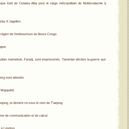
êque Iosif de Cetatea Alba pour le siège métropolitain de Moldovalachie à
las II Jagellon.
 région de l'embouchure du fleuve Congo.
ague.
tan mamelouk, Faradj, sont emprisonnés. Tamerlan déclare la guerre aux
berg sont attestés.
Mojopahit.
onjong, et devient roi sous le nom de T'aejong.
ème de communication et de calcul.
 à Londres.