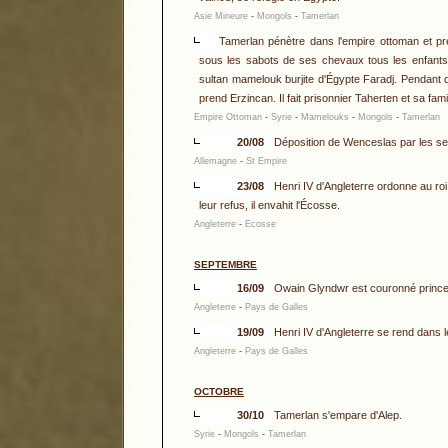
Asie Mineure
-
Mongols
-
Tamerlan
Tamerlan pénètre dans l'empire ottoman et pren
sous les sabots de ses chevaux tous les enfants 
sultan mamelouk burjite d'Égypte Faradj. Pendant 
prend Erzincan. Il fait prisonnier Taherten et sa famil
Empire Ottoman
-
Syrie
-
Mamelouks
-
Mongols
-
Tamerlan
20/08
Déposition de Wenceslas par les sep
Allemagne
-
St Empire
23/08
Henri IV d'Angleterre ordonne au r
leur refus, il envahit l'Écosse.
Angleterre
-
Ecosse
SEPTEMBRE
16/09
Owain Glyndwr est couronné prince
Angleterre
-
Pays de Galles
19/09
Henri IV d'Angleterre se rend dans l
Angleterre
-
Pays de Galles
OCTOBRE
30/10
Tamerlan s'empare d'Alep.
Syrie
-
Mongols
-
Tamerlan