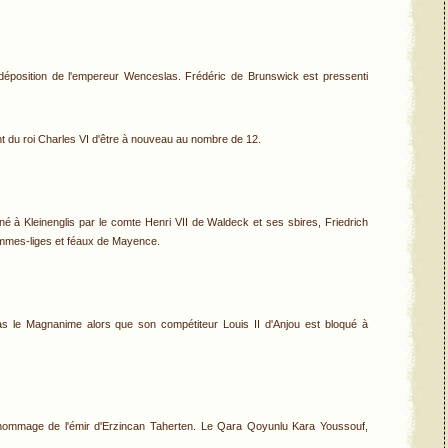
 déposition de l'empereur Wenceslas. Frédéric de Brunswick est pressenti
t du roi Charles VI d'être à nouveau au nombre de 12.
é à Kleinenglis par le comte Henri VII de Waldeck et ses sbires, Friedrich
mmes-liges et féaux de Mayence.
s le Magnanime alors que son compétiteur Louis II d'Anjou est bloqué à
l'hommage de l'émir d'Erzincan Taherten. Le Qara Qoyunlu Kara Youssouf,