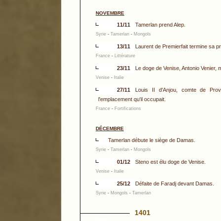
NOVEMBRE
11/11
Tamerlan prend Alep.
Syrie
-
Tamerlan
-
Mongols
13/11
Laurent de Premierfait termine sa p
France
-
Littérature
23/11
Le doge de Venise, Antonio Venier, 
Venise
-
Italie
27/11
Louis II d'Anjou, comte de Prov
l'emplacement qu'il occupait.
France
-
Fortifications
DÉCEMBRE
Tamerlan débute le siège de Damas.
Syrie
-
Tamerlan
-
Mongols
01/12
Steno est élu doge de Venise.
Venise
-
Italie
25/12
Défaite de Faradj devant Damas.
Syrie
-
Mongols
-
Tamerlan
1401