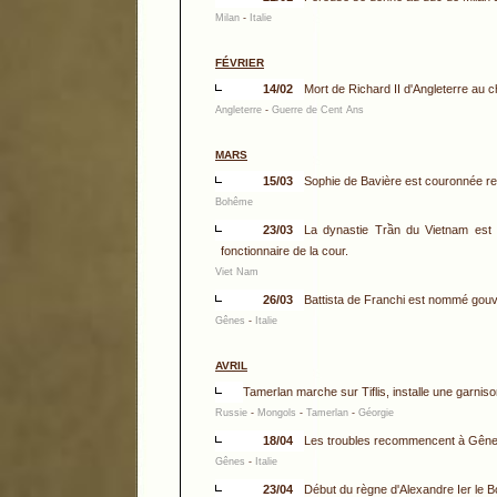
Milan
-
Italie
FÉVRIER
14/02
Mort de Richard II d'Angleterre au 
Angleterre
-
Guerre de Cent Ans
MARS
15/03
Sophie de Bavière est couronnée re
Bohême
23/03
La dynastie Trần du Vietnam est
fonctionnaire de la cour.
Viet Nam
26/03
Battista de Franchi est nommé gouv
Gênes
-
Italie
AVRIL
Tamerlan marche sur Tiflis, installe une garniso
Russie
-
Mongols
-
Tamerlan
-
Géorgie
18/04
Les troubles recommencent à Gêne
Gênes
-
Italie
23/04
Début du règne d'Alexandre Ier le B