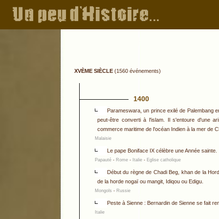
XVÈME SIÈCLE
(1560 événements)
1400
Parameswara, un prince exilé de Palembang en 
peut-être converti à l'islam. Il s'entoure d'une
commerce maritime de l'océan Indien à la mer de C
Malaisie
Le pape Boniface IX célèbre une Année sainte.
Papauté
-
Rome
-
Italie
-
Eglise catholique
Début du règne de Chadi Beg, khan de la Horde 
de la horde nogaï ou mangit, Idiqou ou Edigu.
Mongols
-
Russie
Peste à Sienne : Bernardin de Sienne se fait r
Italie