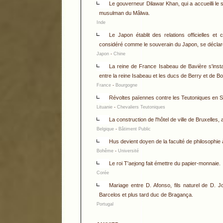
Le gouverneur Dilawar Khan, qui a accueilli le
musulman du Mâlwa.
Inde
Le Japon établit des relations officielles 
considéré comme le souverain du Japon, se déclare 
Japon
-
Chine
La reine de France Isabeau de Bavière s'instal
entre la reine Isabeau et les ducs de Berry et de B
France
-
Bourgogne
Révoltes païennes contre les Teutoniques en S
Lituanie
-
Chevaliers Teutoniques
La construction de l'hôtel de ville de Bruxelles, a
Belgique
-
Bâtiment Public
Hus devient doyen de la faculté de philosophie à
Bohême
-
Université
Le roi T'aejong fait émettre du papier-monnaie.
Corée
Mariage entre D. Afonso, fils naturel de D. J
Barcelos et plus tard duc de Bragança.
Portugal