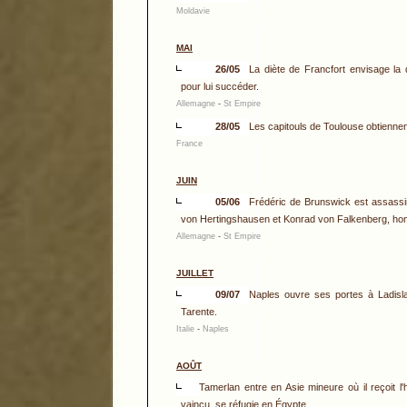
Moldavie
MAI
26/05
La diète de Francfort envisage la
pour lui succéder.
Allemagne
-
St Empire
28/05
Les capitouls de Toulouse obtiennen
France
JUIN
05/06
Frédéric de Brunswick est assassin
von Hertingshausen et Konrad von Falkenberg, ho
Allemagne
-
St Empire
JUILLET
09/07
Naples ouvre ses portes à Ladisla
Tarente.
Italie
-
Naples
AOÛT
Tamerlan entre en Asie mineure où il reçoit 
vaincu, se réfugie en Égypte.