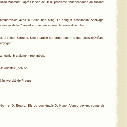
 sultan Mahmûd II après le sac de Delhi, proclame l'indépendance du sultanat
et commerciales avec la Chine des Ming. Le shogun Yoshimochi Ashikaga,
vassal de la Chine et le commerce prend la forme d'un tribut.
le à l'hôtel Barbette. Une coalition se forme contre le duc Louis d'Orléans
ourgogne.
amogitie, brutalement réprimées.
ile orientale, débute.
 l'université de Prague.
oão I et D. Beatriz, fille du connétable D. Nuno. Afonso devient comte de