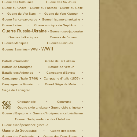
-
-
Guerre des Malouines
Guerre des Six Jours
-
-
Guerre du Chaco
Guerre du Football
Guerre du Golfe
-
-
-
Guerre du Viet Nam
Guerre du Yom Kippour
-
-
Guerre franco-savoyarde
Guerre hispano-américaine
-
-
Guerre Latine
Guerre nordique de Sept Ans
Guerre Russie-Ukraine
-
Guerre russo-japonaise
-
-
-
Guerres balkaniques
Guerres de l'opium
-
-
Guerres Médiques
Guerres Puniques
WWII
WWI
-
-
Guerres Samnites
-
-
Bataille d'Austerlitz
Bataille de Bir Hakeim
-
-
Bataille de Stalingrad
Bataille de Verdun
-
-
Bataille des Ardennes
Campagne d'Egypte
-
-
Campagne d'Italie (1796)
Campagne d'Italie (1859)
-
-
Campagne de Russie
Grand Siège de Malte
Siège de Léningrad
-
-
Chouannerie
Commune
-
-
Guerre civile anglaise
Guerre civile chinoise
-
Guerre d'Espagne
Guerre d'Indépendance brésilienne
-
-
Guerre d'Indépendance des États-Unis
-
Guerre d'indépendance grecque
Guerre de Sécession
-
-
Guerre des Boers
-
-
Guerre des Camisards
Guerre des Deux-Roses