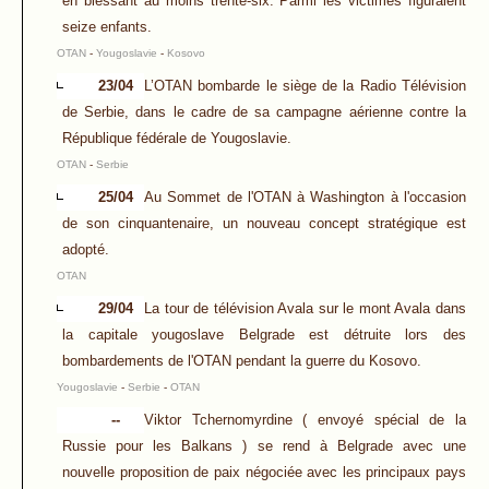
en blessant au moins trente-six. Parmi les victimes figuraient
seize enfants.
OTAN
-
Yougoslavie
-
Kosovo
23/04
L’OTAN bombarde le siège de la Radio Télévision
de Serbie, dans le cadre de sa campagne aérienne contre la
République fédérale de Yougoslavie.
OTAN
-
Serbie
25/04
Au Sommet de l'OTAN à Washington à l'occasion
de son cinquantenaire, un nouveau concept stratégique est
adopté.
OTAN
29/04
La tour de télévision Avala sur le mont Avala dans
la capitale yougoslave Belgrade est détruite lors des
bombardements de l'OTAN pendant la guerre du Kosovo.
Yougoslavie
-
Serbie
-
OTAN
--
Viktor Tchernomyrdine ( envoyé spécial de la
Russie pour les Balkans ) se rend à Belgrade avec une
nouvelle proposition de paix négociée avec les principaux pays