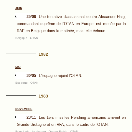
JUIN
25/06
Une tentative d'assassinat contre Alexander Haig,
commandant suprême de l'OTAN en Europe, est menée par la
RAF en Belgique dans la matinée, mais elle échoue.
Belgique
-
OTAN
1982
MAI
30/05
L'Espagne rejoint l'OTAN.
Espagne
-
OTAN
1983
NOVEMBRE
23/11
Les 1ers missiles Pershing américains arrivent en
Grande-Bretagne et en RFA, dans le cadre de l'OTAN.
Etats Unis
-
Angleterre
-
Guerre Froide
-
OTAN