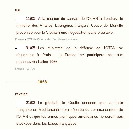
MAI
11/05
A la réunion du conseil de l'OTAN à Londres, le
ministre des Affaires Etrangères français Couve de Murville
préconise pour le Vietnam une négociation sans préalable.
France
-
OTAN
-
Guerre du Viet Nam
-
Londres
31/05
Les ministres de la défense de l'OTAN se
réunissent à Paris : la France ne participera pas aux
manoeuvres Fallex 1966.
France
-
OTAN
1966
FÉVRIER
21/02
Le général De Gaulle annonce que la flotte
française de Méditerranée sera séparée du commandement de
l'OTAN et que les armes atomiques américaines ne seront pas
stockées dans les bases françaises.