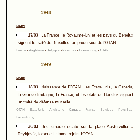
1948
MARS
17/03
La France, le Royaume-Uni et les pays du Benelux
signent le traité de Bruxelles, un précurseur de l'OTAN.
France
-
Angleterre
-
Belgique
-
Pays Bas
-
Luxembourg
-
OTAN
1949
MARS
18/03
Naissance de l'OTAN. Les États-Unis, le Canada,
la Grande-Bretagne, la France, et les états du Benelux signent
un traité de défense mutuelle.
OTAN
-
Etats Unis
-
Angleterre
-
Canada
-
France
-
Belgique
-
Pays Bas
-
Luxembourg
30/03
Une émeute éclate sur la place Austurvöllur à
Reykjavík, lorsque l'Islande rejoint l'OTAN.