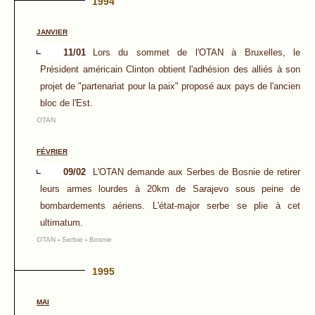
1994
JANVIER
11/01
Lors du sommet de l'OTAN à Bruxelles, le
Président américain Clinton obtient l'adhésion des alliés à son
projet de "partenariat pour la paix" proposé aux pays de l'ancien
bloc de l'Est.
OTAN
FÉVRIER
09/02
L'OTAN demande aux Serbes de Bosnie de retirer
leurs armes lourdes à 20km de Sarajevo sous peine de
bombardements aériens. L'état-major serbe se plie à cet
ultimatum.
OTAN
-
Serbie
-
Bosnie
1995
MAI