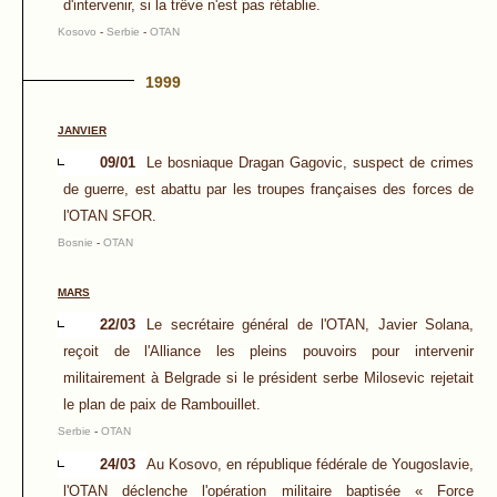
d'intervenir, si la trêve n'est pas rétablie.
Kosovo
-
Serbie
-
OTAN
1999
JANVIER
09/01
Le bosniaque Dragan Gagovic, suspect de crimes
de guerre, est abattu par les troupes françaises des forces de
l'OTAN SFOR.
Bosnie
-
OTAN
MARS
22/03
Le secrétaire général de l'OTAN, Javier Solana,
reçoit de l'Alliance les pleins pouvoirs pour intervenir
militairement à Belgrade si le président serbe Milosevic rejetait
le plan de paix de Rambouillet.
Serbie
-
OTAN
24/03
Au Kosovo, en république fédérale de Yougoslavie,
l'OTAN déclenche l'opération militaire baptisée « Force