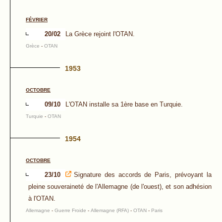
FÉVRIER
20/02
La Grèce rejoint l'OTAN.
Grèce
-
OTAN
1953
OCTOBRE
09/10
L'OTAN installe sa 1ère base en Turquie.
Turquie
-
OTAN
1954
OCTOBRE
23/10
Signature des accords de Paris, prévoyant la
pleine souveraineté de l'Allemagne (de l'ouest), et son adhésion
à l'OTAN.
Allemagne
-
Guerre Froide
-
Allemagne (RFA)
-
OTAN
-
Paris