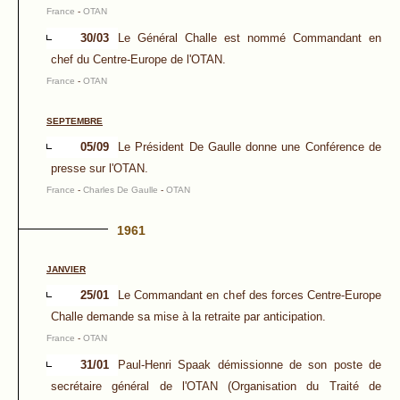
France
-
OTAN
30/03
Le Général Challe est nommé Commandant en
chef du Centre-Europe de l'OTAN.
France
-
OTAN
SEPTEMBRE
05/09
Le Président De Gaulle donne une Conférence de
presse sur l'OTAN.
France
-
Charles De Gaulle
-
OTAN
1961
JANVIER
25/01
Le Commandant en chef des forces Centre-Europe
Challe demande sa mise à la retraite par anticipation.
France
-
OTAN
31/01
Paul-Henri Spaak démissionne de son poste de
secrétaire général de l'OTAN (Organisation du Traité de