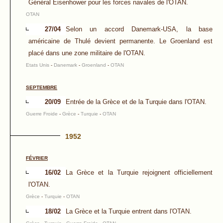
Général Eisenhower pour les forces navales de l'OTAN.
OTAN
27/04
Selon un accord Danemark-USA, la base
américaine de Thulé devient permanente. Le Groenland est
placé dans une zone militaire de l'OTAN.
Etats Unis
-
Danemark
-
Groenland
-
OTAN
SEPTEMBRE
20/09
Entrée de la Grèce et de la Turquie dans l'OTAN.
Guerre Froide
-
Grèce
-
Turquie
-
OTAN
1952
FÉVRIER
16/02
La Grèce et la Turquie rejoignent officiellement
l'OTAN.
Grèce
-
Turquie
-
OTAN
18/02
La Grèce et la Turquie entrent dans l'OTAN.