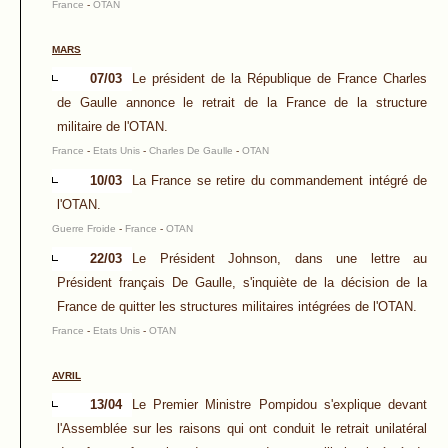
France
-
OTAN
MARS
07/03
Le président de la République de France Charles
de Gaulle annonce le retrait de la France de la structure
militaire de l'OTAN.
France
-
Etats Unis
-
Charles De Gaulle
-
OTAN
10/03
La France se retire du commandement intégré de
l'OTAN.
Guerre Froide
-
France
-
OTAN
22/03
Le Président Johnson, dans une lettre au
Président français De Gaulle, s'inquiète de la décision de la
France de quitter les structures militaires intégrées de l'OTAN.
France
-
Etats Unis
-
OTAN
AVRIL
13/04
Le Premier Ministre Pompidou s'explique devant
l'Assemblée sur les raisons qui ont conduit le retrait unilatéral