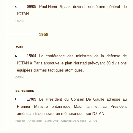
09/05
Paul-Henri Spaak devient secrétaire général de
l'OTAN.
OTAN
1958
AVRIL
15/04
La conférence des ministres de la défense de
l'OTAN à Paris approuve le plan Norstad prévoyant 30 divisions
équipées d'armes tactiques atomiques.
OTAN
SEPTEMBRE
17/09
Le Président du Conseil De Gaulle adresse au
Premier Ministre britannique Macmillan et au Président
américain Eisenhower un mémorandum sur l'OTAN.
France
-
Angleterre
-
Etats Unis
-
Charles De Gaulle
-
OTAN