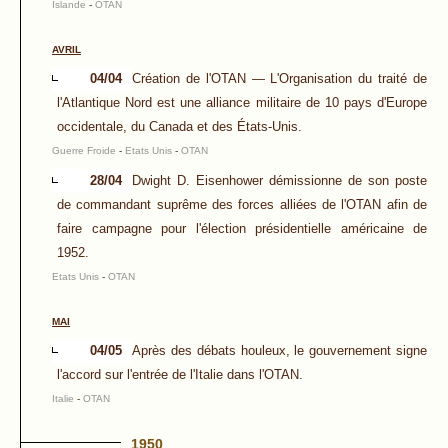
Islande
-
OTAN
AVRIL
04/04
Création de l'OTAN — L'Organisation du traité de
l'Atlantique Nord est une alliance militaire de 10 pays d'Europe
occidentale, du Canada et des États-Unis.
Guerre Froide
-
Etats Unis
-
OTAN
28/04
Dwight D. Eisenhower démissionne de son poste
de commandant suprême des forces alliées de l'OTAN afin de
faire campagne pour l'élection présidentielle américaine de
1952.
Etats Unis
-
OTAN
MAI
04/05
Après des débats houleux, le gouvernement signe
l'accord sur l'entrée de l'Italie dans l'OTAN.
Italie
-
OTAN
1950