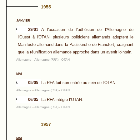
1955
JANVIER
29/01
A l'occasion de l'adhésion de l'Allemagne de
l'Ouest à l'OTAN, plusieurs politiciens allemands adoptent le
Manifeste allemand dans la Paulskirche de Francfort, craignant
que la réunification allemande approche dans un avenir lointain.
Allemagne
-
Allemagne (RFA)
-
OTAN
MAI
05/05
La RFA fait son entrée au sein de l'OTAN.
Allemagne
-
Allemagne (RFA)
-
OTAN
06/05
La RFA intègre l’OTAN.
Allemagne
-
Allemagne (RFA)
-
OTAN
1957
MAI