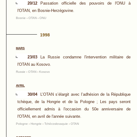
20/12
Passation officielle des pouvoirs de l'ONU à
l'OTAN, en Bosnie-Herzégovine.
Bosnie
-
OTAN
-
ONU
1998
MARS
23/03
La Russie condamne l'intervention militaire de
l'OTAN au Kosovo.
Russie
-
OTAN
-
Kosovo
AVRIL
30/04
L’OTAN s’élargit avec l’adhésion de la République
tchèque, de la Hongrie et de la Pologne ; Les pays seront
officiellement admis à l'occasion du 50e anniversaire de
l'OTAN, en avril de l'année suivante.
Pologne
-
Hongrie
-
Tchécoslovaquie
-
OTAN