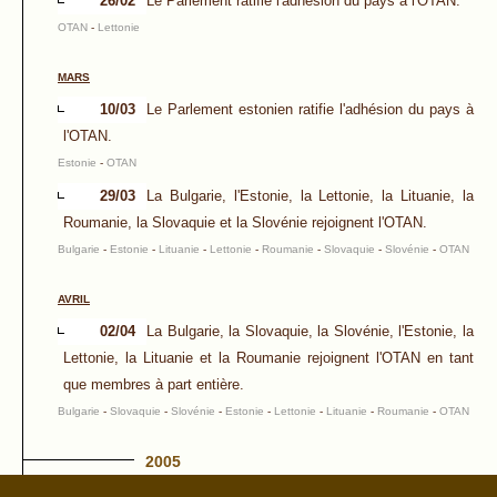
26/02
Le Parlement ratifie l'adhésion du pays à l'OTAN.
OTAN
-
Lettonie
MARS
10/03
Le Parlement estonien ratifie l'adhésion du pays à
l'OTAN.
Estonie
-
OTAN
29/03
La Bulgarie, l'Estonie, la Lettonie, la Lituanie, la
Roumanie, la Slovaquie et la Slovénie rejoignent l'OTAN.
Bulgarie
-
Estonie
-
Lituanie
-
Lettonie
-
Roumanie
-
Slovaquie
-
Slovénie
-
OTAN
AVRIL
02/04
La Bulgarie, la Slovaquie, la Slovénie, l'Estonie, la
Lettonie, la Lituanie et la Roumanie rejoignent l'OTAN en tant
que membres à part entière.
Bulgarie
-
Slovaquie
-
Slovénie
-
Estonie
-
Lettonie
-
Lituanie
-
Roumanie
-
OTAN
2005