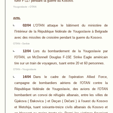
furtif F-117 pendant la guerre du Kosovo.
Yougoslavie
-
OTAN
AVRIL
02/04
L'OTAN attaque le bâtiment du ministère de
l'Intérieur de la République fédérale de Yougoslavie à Belgrade
avec des missiles de croisière pendant la guerre du Kosovo.
OTAN
-
Serbie
12/04
Lors du bombardement de la Yougoslavie par
l'OTAN, un McDonnell Douglas F-15E Strike Eagle américain
tire sur un train de voyageurs, tuant entre 20 et 60 personnes.
OTAN
-
Yougoslavie
14/04
Dans le cadre de l'opération Allied Force,
campagne de bombardiers aériens de l'OTAN contre la
République fédérale de Yougoslavie, des avions de l'OTAN
bombardent un convoi de réfugiés albanais, entre les villes de
Gjakova ( Đakovica ) et Deçan ( Dečani ) à l'ouest du Kosovo
et Metohija, tuant soixante-treize civils albanais du Kosovo et