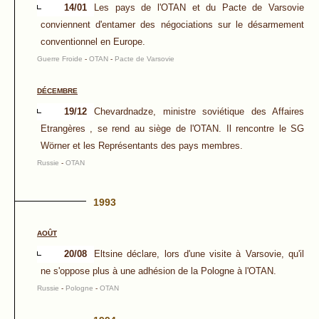
14/01
Les pays de l'OTAN et du Pacte de Varsovie
conviennent d'entamer des négociations sur le désarmement
conventionnel en Europe.
Guerre Froide
-
OTAN
-
Pacte de Varsovie
DÉCEMBRE
19/12
Chevardnadze, ministre soviétique des Affaires
Etrangères , se rend au siège de l'OTAN. Il rencontre le SG
Wörner et les Représentants des pays membres.
Russie
-
OTAN
1993
AOÛT
20/08
Eltsine déclare, lors d'une visite à Varsovie, qu'il
ne s'oppose plus à une adhésion de la Pologne à l'OTAN.
Russie
-
Pologne
-
OTAN