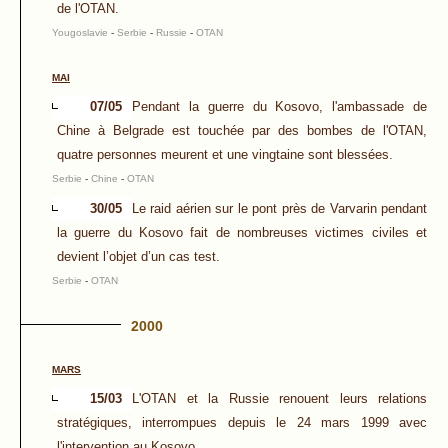
de l'OTAN.
Yougoslavie
-
Serbie
-
Russie
-
OTAN
MAI
07/05
Pendant la guerre du Kosovo, l'ambassade de
Chine à Belgrade est touchée par des bombes de l'OTAN,
quatre personnes meurent et une vingtaine sont blessées.
Serbie
-
Chine
-
OTAN
30/05
Le raid aérien sur le pont près de Varvarin pendant
la guerre du Kosovo fait de nombreuses victimes civiles et
devient l’objet d’un cas test.
Serbie
-
OTAN
2000
MARS
15/03
L'OTAN et la Russie renouent leurs relations
stratégiques, interrompues depuis le 24 mars 1999 avec
l'intervention au Kosovo.