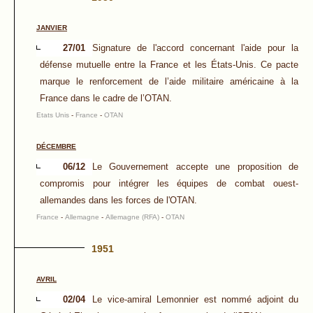
JANVIER
27/01
Signature de l'accord concernant l'aide pour la
défense mutuelle entre la France et les États-Unis. Ce pacte
marque le renforcement de l’aide militaire américaine à la
France dans le cadre de l’OTAN.
Etats Unis
-
France
-
OTAN
DÉCEMBRE
06/12
Le Gouvernement accepte une proposition de
compromis pour intégrer les équipes de combat ouest-
allemandes dans les forces de l'OTAN.
France
-
Allemagne
-
Allemagne (RFA)
-
OTAN
1951
AVRIL
02/04
Le vice-amiral Lemonnier est nommé adjoint du