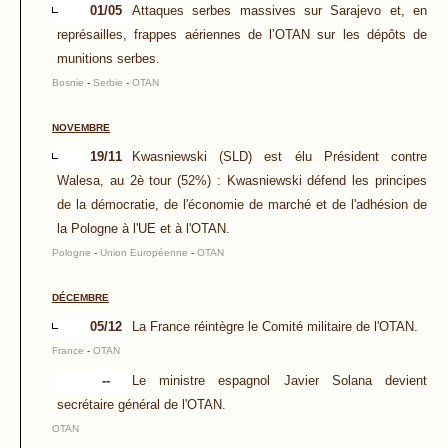
01/05
Attaques serbes massives sur Sarajevo et, en
représailles, frappes aériennes de l’OTAN sur les dépôts de
munitions serbes.
Bosnie
-
Serbie
-
OTAN
NOVEMBRE
19/11
Kwasniewski (SLD) est élu Président contre
Walesa, au 2è tour (52%) : Kwasniewski défend les principes
de la démocratie, de l'économie de marché et de l'adhésion de
la Pologne à l'UE et à l'OTAN.
Pologne
-
Union Européenne
-
OTAN
DÉCEMBRE
05/12
La France réintègre le Comité militaire de l'OTAN.
France
-
OTAN
--
Le ministre espagnol Javier Solana devient
secrétaire général de l'OTAN.
OTAN