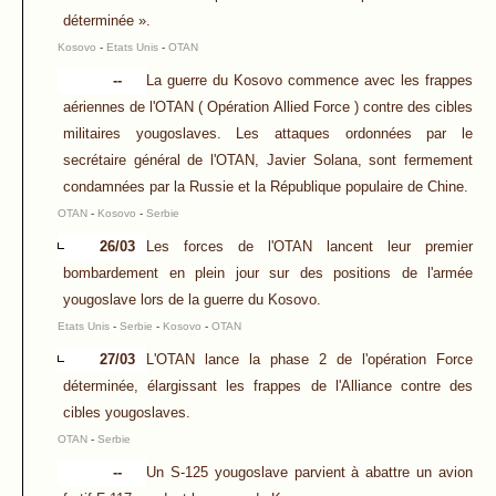
déterminée ».
Kosovo
-
Etats Unis
-
OTAN
--
La guerre du Kosovo commence avec les frappes
aériennes de l'OTAN ( Opération Allied Force ) contre des cibles
militaires yougoslaves. Les attaques ordonnées par le
secrétaire général de l'OTAN, Javier Solana, sont fermement
condamnées par la Russie et la République populaire de Chine.
OTAN
-
Kosovo
-
Serbie
26/03
Les forces de l'OTAN lancent leur premier
bombardement en plein jour sur des positions de l'armée
yougoslave lors de la guerre du Kosovo.
Etats Unis
-
Serbie
-
Kosovo
-
OTAN
27/03
L'OTAN lance la phase 2 de l'opération Force
déterminée, élargissant les frappes de l'Alliance contre des
cibles yougoslaves.
OTAN
-
Serbie
--
Un S-125 yougoslave parvient à abattre un avion