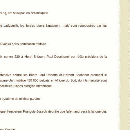
og, est saisi par les Britanniques.
de Ladysmith, les forces boers l'attaquent, mais sont repoussées par les
l'Alaska sous domination militaire.
ix contre 220 à Henri Brisson, Paul Deschanel est réélu président de la
ffensive contre les Boers, lord Roberts et Herbert Kitchener prennent le
me-Uni mobilise 450 000 soldats en Afrique du Sud, dont la majorité sont
parmi les Blancs d'origine britannique.
n système de cinéma parlant.
èque, l'empereur François-Joseph décrète que l'allemand sera la langue des
omo Puccini.