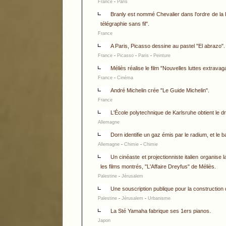
France
-
Paris
Branly est nommé Chevalier dans l'ordre de la L
télégraphie sans fil".
France
A Paris, Picasso dessine au pastel "El abrazo".
France
-
Picasso
-
Paris
-
Peinture
Méliès réalise le film "Nouvelles luttes extrava
France
-
Cinéma
André Michelin crée "Le Guide Michelin".
France
L'École polytechnique de Karlsruhe obtient le droi
Allemagne
Dorn identifie un gaz émis par le radium, et le 
Allemagne
-
Chimie
-
Chimie
Un cinéaste et projectionniste italien organise 
les films montrés, "L'Affaire Dreyfus" de Méliès.
Palestine
-
Jérusalem
Une souscription publique pour la construction 
Palestine
-
Jérusalem
-
Urbanisme
La Sté Yamaha fabrique ses 1ers pianos.
Japon