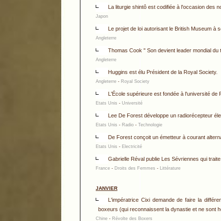
La liturgie shintô est codifiée à l'occasion des 
Japon
Le projet de loi autorisant le British Museum à
Angleterre
Thomas Cook " Son devient leader mondial du 
Angleterre
Huggins est élu Président de la Royal Society.
Angleterre
-
Royal Society
L'École supérieure est fondée à l'université de 
Etats Unis
-
Université
Lee De Forest développe un radiorécepteur élec
Etats Unis
-
Radio
-
Technologie
De Forest conçoit un émetteur à courant alterna
Etats Unis
-
Electricité
Gabrielle Réval publie Les Sévriennes qui trait
France
-
Droits des Femmes
-
Littérature
JANVIER
L'impératrice Cixi demande de faire la différ
boxeurs (qui reconnaissent la dynastie et ne sont h
Chine
-
Révolte des Boxers