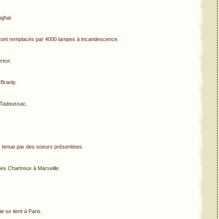
ghai.
) sont remplacés par 4000 lampes à incandescence.
reur.
 Branly.
à Tadoussac.
, tenue par des soeurs présentines.
des Chartreux à Marseille.
ie se tient à Paris.