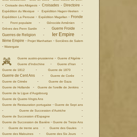
Croisades
Directoire
-
-
-
-
Croisade des Albigeois
-
-
Expédition du Mexique
Expédition Hagen-Veeken
Fronde
-
-
Expédition La Perouse
Expédition Magellan
-
-
-
Front populaire
Génocide Arménien
Guerre Froide
-
-
Grèves des Penn Sardin
Ier Empire
Guerres de Religion
-
-
IIème Empire
-
-
Projet Manhattan
Sorcières de Salem
-
Watergate
-
-
Guerre austro-prussienne
Guerre d'Algérie
-
-
Guerre d'Indochine
Guerre d'Iran
-
-
Guerre de 1812
Guerre de 1870
Guerre de Cent Ans
-
-
Guerre de Corée
-
-
Guerre de Crimée
Guerre de Gaza
-
-
Guerre de Hollande
Guerre de l'oreille de Jenkins
-
Guerre de la Ligue d'Augsbourg
-
Guerre de Quatre-Vingts Ans
-
Guerre de Restauration portugaise
Guerre de Sept ans
-
-
Guerre de Succession d'Autriche
-
Guerre de Succession d'Espagne
-
Guerre de Succession de Bavière
Guerre de Treize Ans
-
-
-
Guerre de trente ans
Guerre des Gaules
-
-
Guerre des Malouines
Guerre des Six Jours