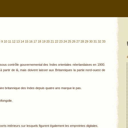
8
9
10
11
12
13
14
15
16
17
18
19
20
21
22
23
24
25
26
27
28
29
30
31
32
33
t sous contrôle gouvernemental des Indes orientales néerlandaises en 1900.
à partir de là, mais doivent laisser aux Britanniques la partie nord-ouest de
ire britannique des Indes depuis quatre ans marque le pas.
 Mongolie.
ts intérieurs sur lesquels figurent également les empreintes digitales.