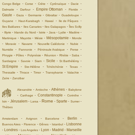
-
-
-
-
-
Congo Belge
Corse
Crète
Cyrénaïque
Dacie
Empire Ottoman
-
-
-
-
Dalmatie
Darfour
Floride
Gaule
-
-
-
-
-
Gaza
Germanie
Gibraltar
Guadeloupe
-
-
-
-
Guyane
Haut-Karabagh
Hawaï
Ile de Pâques
-
-
-
Iles Baléares
Iles Canaries
Iles Galapagos
Îles Scilly
-
-
-
-
-
-
-
Illyrie
Irlande du Nord
Istrie
Java
Lydie
Madère
Mésopotamie
-
-
-
-
Martinique
Mayotte
Mésie
Monde
-
-
-
-
-
Moravie
Navarre
Nouvelle Calédonie
Nubie
-
-
-
-
Numidie
Pannonie
Péninsule Arabique
Perse
-
-
-
-
-
-
Phrygie
Pôles
Polynésie
Réunion
Rhétie
Saba
Sicile
-
-
-
-
-
Sardaigne
Savoie
Siam
St Barthélémy
St Empire
-
-
-
-
Ste-Hélène
Tchétchénie
Texas
-
-
-
-
-
Thessalie
Thrace
Timor
Transylvanie
Valachie
-
Zaïre
Zanzibar
Athènes
-
-
-
Alexandrie
Antioche
Babylone
Constantinople
-
-
-
-
Carthage
Corinthe
Rome
Jérusalem
Sparte
-
-
-
-
-
-
Isin
Larsa
Sumer
Thèbes
Berlin
-
-
-
-
Amsterdam
Avignon
Barcelone
Lisbonne
-
-
-
-
Buenos Aires
Florence
Gênes
Istanbul
Londres
Lyon
Madrid
Marseille
-
-
-
-
-
Los Angeles