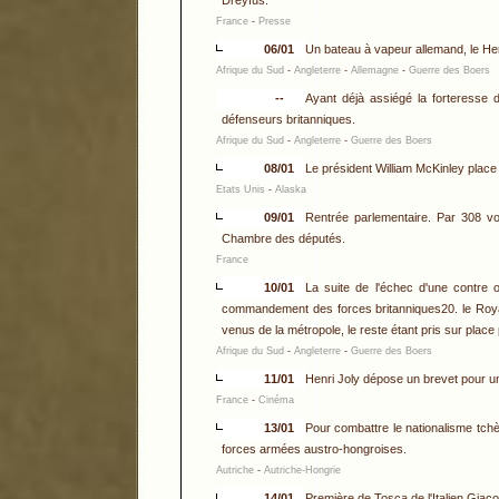
Dreyfus.
France
-
Presse
06/01
Un bateau à vapeur allemand, le Herz
Afrique du Sud
-
Angleterre
-
Allemagne
-
Guerre des Boers
--
Ayant déjà assiégé la forteresse 
défenseurs britanniques.
Afrique du Sud
-
Angleterre
-
Guerre des Boers
08/01
Le président William McKinley place 
Etats Unis
-
Alaska
09/01
Rentrée parlementaire. Par 308 vo
Chambre des députés.
France
10/01
La suite de l'échec d'une contre o
commandement des forces britanniques20. le Royau
venus de la métropole, le reste étant pris sur place 
Afrique du Sud
-
Angleterre
-
Guerre des Boers
11/01
Henri Joly dépose un brevet pour u
France
-
Cinéma
13/01
Pour combattre le nationalisme tch
forces armées austro-hongroises.
Autriche
-
Autriche-Hongrie
14/01
Première de Tosca de l'Italien Giac