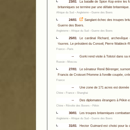
23/01
La bataille de Spion Kop entre les f
britanniques se termine par une défaite britannique.
Afrique du Sud
-
Angleterre
-
Guerre des Boers
24/01
Sanglant échec des troupes brit
Guerre des Boers.
Angleterre
-
Afrique du Sud
-
Guerre des Boers
25/01
Le cardinal Richard, archevêque
½uvres. Le président du Conseil, Pierre Waldeck-Ro
France
-
Paris
--
Gorki rend visite à Tolstoï dans s
Russie
-
Moscou
27/01
Le sénateur René Bérenger, surnommé
Francis de Croisset l'Homme à l'oreille coupée, créé
France
--
Une zone de 171 acres est donnée 
Chine
-
France
-
Shanghai
--
Des diplomates étrangers à Pékin ex
Chine
-
Révolte des Boxers
-
Pékin
30/01
Les troupes britanniques combattant
Angleterre
-
Afrique du Sud
-
Guerre des Boers
31/01
Hector Guimard est choisi pour la 