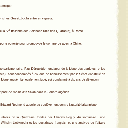
itannique.
rliches Gesetzbuch) entre en vigueur.
 la Sté Italienne des Sciences (dite des Quarante), à Rome.
a porte ouverte pour promouvoir le commerce avec la Chine.
 parlementaire, Paul Déroulède, fondateur de la Ligue des patriotes, et les
mace), sont condamnés à dix ans de bannissement par le Sénat constitué en
a Ligue antisémite, également jugé, est condamné à dix ans de détention.
pare de l'oasis d'In Salah dans le Sahara algérien.
hn Edward Redmond appelle au soulèvement contre l'autorité britannique.
Cahiers de la Quinzaine, fondés par Charles Péguy. Au sommaire : une
Wilhelm Liebknecht et les socialistes français, et une analyse de l'affaire