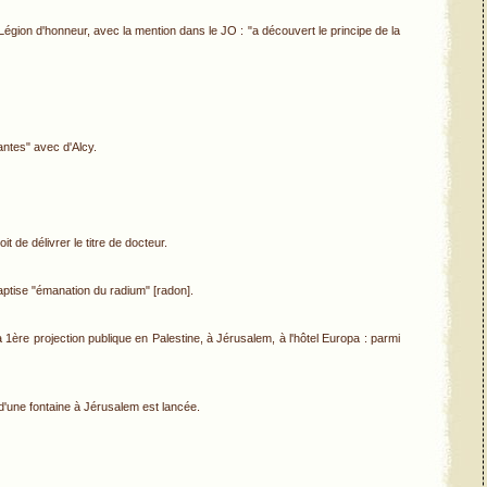
égion d'honneur, avec la mention dans le JO : "a découvert le principe de la
gantes" avec d'Alcy.
t de délivrer le titre de docteur.
baptise "émanation du radium" [radon].
la 1ère projection publique en Palestine, à Jérusalem, à l'hôtel Europa : parmi
d'une fontaine à Jérusalem est lancée.