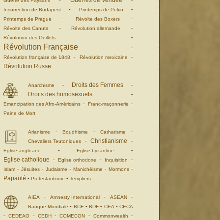
Guerres de Vendée
-
-
Guerre des Paysans
-
-
Insurrection de Budapest
Printemps de Pekin
-
-
Printemps de Prague
Révolte des Boxers
-
-
Révolte des Canuts
Révolution allemande
-
Révolution des Oeillets
Révolution Française
-
-
-
Révolution française de 1848
Révolution mexicaine
Révolution Russe
Droits des Femmes
-
-
Anarchisme
Droits des homosexuels
-
-
-
Emancipation des Afro-Américains
Franc-maçonnerie
Peine de Mort
-
-
-
Arianisme
Boudhisme
Catharisme
Christianisme
-
-
Chevaliers Teutoniques
-
-
Eglise anglicane
Eglise byzantine
Eglise catholique
-
-
-
Eglise orthodoxe
Inquisition
-
-
-
-
-
Islam
Jésuites
Judaisme
Manichéisme
Mormons
Papauté
-
-
Protestantisme
Templiers
-
-
-
AIEA
Amnesty International
ASEAN
-
-
-
-
Banque Mondiale
BCE
BDF
CEA
CECA
-
-
-
-
-
CEDEAO
CEDH
COMECON
Commonwealth