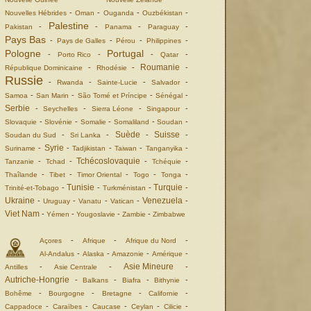
-
-
-
-
Nouvelles Hébrides
Oman
Ouganda
Ouzbékistan
Palestine
-
-
-
-
Pakistan
Panama
Paraguay
Pays Bas
-
-
-
-
Pays de Galles
Pérou
Philippines
Pologne
Portugal
-
-
-
-
Porto Rico
Qatar
Roumanie
-
-
-
République Dominicaine
Rhodésie
Russie
-
-
-
-
Rwanda
Sainte-Lucie
Salvador
-
-
-
-
Samoa
San Marin
São Tomé et Príncipe
Sénégal
Serbie
-
-
-
-
Seychelles
Sierra Léone
Singapour
-
-
-
-
-
Slovaquie
Slovénie
Somalie
Somaliland
Soudan
Suède
Suisse
-
-
-
-
Soudan du Sud
Sri Lanka
Syrie
-
-
-
-
-
Suriname
Tadjikistan
Taiwan
Tanganyika
Tchécoslovaquie
-
-
-
-
Tanzanie
Tchad
Tchéquie
-
-
-
-
-
Thaîlande
Tibet
Timor Oriental
Togo
Tonga
Tunisie
Turquie
-
-
-
-
Trinité-et-Tobago
Turkménistan
Ukraine
Venezuela
-
-
-
-
-
Uruguay
Vanatu
Vatican
Viet Nam
-
-
-
-
Yémen
Yougoslavie
Zambie
Zimbabwe
-
-
-
Açores
Afrique
Afrique du Nord
-
-
-
-
Al-Andalus
Alaska
Amazonie
Amérique
Asie Mineure
-
-
-
Antilles
Asie Centrale
Autriche-Hongrie
-
-
-
-
Balkans
Biafra
Bithynie
-
-
-
-
Bohême
Bourgogne
Bretagne
Californie
-
-
-
-
-
Cappadoce
Caraïbes
Caucase
Ceylan
Cilicie