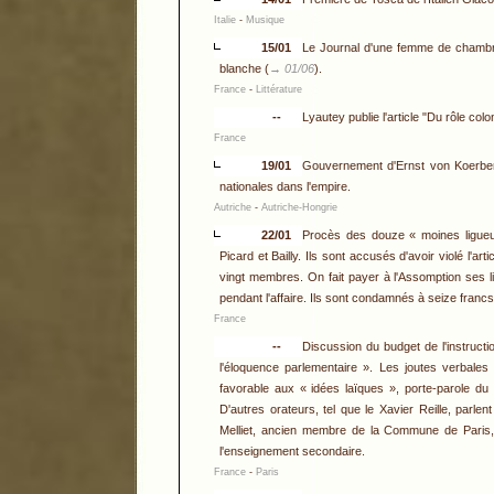
Italie
-
Musique
15/01
Le Journal d'une femme de chambr
blanche (
→ 01/06
).
France
-
Littérature
--
Lyautey publie l'article "Du rôle c
France
19/01
Gouvernement d'Ernst von Koerber
nationales dans l'empire.
Autriche
-
Autriche-Hongrie
22/01
Procès des douze « moines ligueu
Picard et Bailly. Ils sont accusés d'avoir violé l'a
vingt membres. On fait payer à l'Assomption ses li
pendant l'affaire. Ils sont condamnés à seize fran
France
--
Discussion du budget de l'instructi
l'éloquence parlementaire ». Les joutes verbales
favorable aux « idées laïques », porte-parole du p
D'autres orateurs, tel que le Xavier Reille, parlen
Melliet, ancien membre de la Commune de Paris, 
l'enseignement secondaire.
France
-
Paris