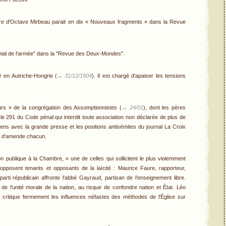
e d'Octave Mirbeau parait en dix « Nouveaux fragments » dans la Revue
olonial de l'armée" dans la "Revue des Deux-Mondes".
 en Autriche-Hongrie (
→ 31/12/1904
). Il est chargé d'apaiser les tensions
rs » de la congrégation des Assomptionnistes (
→ 24/01
), dont les pères
rticle 291 du Code pénal qui interdit toute association non déclarée de plus de
ens avec la grande presse et les positions antisémites du journal La Croix
cs d'amende chacun.
on publique à la Chambre, « une de celles qui sollicitent le plus violemment
 opposent tenants et opposants de la laïcité : Maurice Faure, rapporteur,
arti républicain affronte l'abbé Gayraud, partisan de l'enseignement libre.
t de l'unité morale de la nation, au risque de confondre nation et État. Léo
critique fermement les influences néfastes des méthodes de l'Église sur