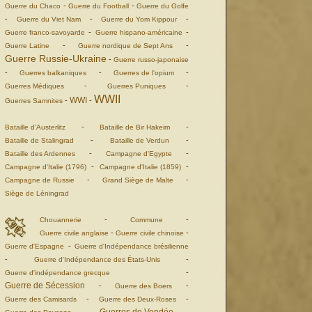
-
-
Guerre du Chaco
Guerre du Football
Guerre du Golfe
-
-
-
Guerre du Viet Nam
Guerre du Yom Kippour
-
-
Guerre franco-savoyarde
Guerre hispano-américaine
-
-
Guerre Latine
Guerre nordique de Sept Ans
Guerre Russie-Ukraine
-
Guerre russo-japonaise
-
-
-
Guerres balkaniques
Guerres de l'opium
-
-
Guerres Médiques
Guerres Puniques
WWII
WWI
-
-
Guerres Samnites
-
-
Bataille d'Austerlitz
Bataille de Bir Hakeim
-
-
Bataille de Stalingrad
Bataille de Verdun
-
-
Bataille des Ardennes
Campagne d'Egypte
-
-
Campagne d'Italie (1796)
Campagne d'Italie (1859)
-
-
Campagne de Russie
Grand Siège de Malte
Siège de Léningrad
-
-
Chouannerie
Commune
-
-
Guerre civile anglaise
Guerre civile chinoise
-
Guerre d'Espagne
Guerre d'Indépendance brésilienne
-
-
Guerre d'Indépendance des États-Unis
-
Guerre d'indépendance grecque
Guerre de Sécession
-
-
Guerre des Boers
-
-
Guerre des Camisards
Guerre des Deux-Roses