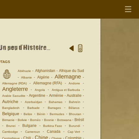
#TAGS
Afghanistan
Afrique du Sud
-
-
Abkhazie
Allemagne
Algérie
-
-
-
-
Albanie
Allemagne (RFA)
-
-
-
Allemagne (RDA)
Andorre
Angleterre
-
-
-
Angola
Antigua et Barbuda
Argentine
Arménie
Australie
-
-
-
-
Arabie Saoudite
Autriche
-
-
-
-
Azerbaïdjan
Bahamas
Bahreïn
-
-
-
-
Bangladesh
Barbade
Barrages
Bélarus
Belgique
-
-
-
-
-
Belize
Bénin
Bermudes
Bhoutan
Brésil
-
-
-
-
-
Birmanie
Bolivie
Bornéo
Bosnie
Botswana
Bulgarie
-
-
-
-
-
Brunei
Burkina Faso
Burundi
Canada
-
-
-
-
Cambodge
Cameroun
Cap Vert
Chine
Chili
Colombie
-
-
-
-
-
Centrafrique
Chypre