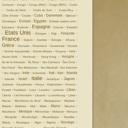
-
-
-
-
Comores
Congo
Congo (RdC)
Congo (RPC)
Corée
-
-
-
-
Corée du Nord
Corée du Sud
Costa Rica
Cuba
Danemark
-
-
-
-
-
Côte d'Ivoire
Croatie
Djibouti
Egypte
Ecosse
-
-
-
-
Dominique
Emirats arabes unis
Espagne
-
-
-
-
Equateur
Erythrée
Estonie
Eswatini
Etats Unis
Finlande
-
-
-
-
-
Éthiopie
Fidji
France
-
-
-
-
-
Gabon
Gambie
Géorgie
Ghana
Grèce
-
-
-
-
Grenade
Groenland
Guatemala
Guinée
-
-
-
-
-
Guinée équatoriale
Guinée-Bissau
Guyana
Haïti
Hongrie
-
-
-
-
Haute-Volta
Honduras
Hong Kong
-
-
-
-
Ile de la Grenade
Île Rose
Iles Caïmans
Îles Cook
-
-
-
Iles Féroé
Îles Mariannes
Iles Marshall
Iles Salomon
Inde
Irak
Iran
Irlande
-
-
-
-
-
-
Iles Vierges
Indonésie
Italie
Japon
Israel
-
-
-
-
-
-
Islande
Jamaîque
-
-
-
-
-
Jordanie
Kazakhstan
Kenya
Kirghizistan
Kosovo
Liban
-
-
-
-
-
-
Koweit
Kurdistan
Laos
Lesotho
Lettonie
-
-
-
-
-
Liberia
Liechtenstein
Lituanie
Luxembourg
Lybie
-
-
-
-
Macao
Macédoine du Nord
Madagascar
Malaisie
Maroc
-
-
-
-
-
-
Malawi
Maldives
Mali
Malte
Maurice
Mexique
-
-
-
-
Mauritanie
Micronésie
Moldavie
Monaco
-
-
-
-
-
Mongolie
Monténégro
Mozambique
Namibie
Norvège
-
-
-
-
-
NépaL
Nicaragua
Niger
Nigéria
-
-
Nouvelle Guinée
Nouvelle Zélande