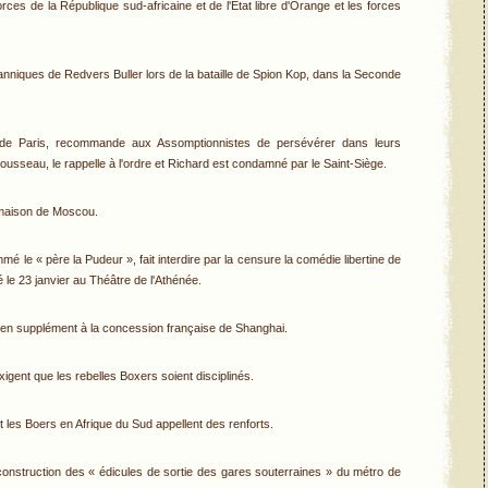
orces de la République sud-africaine et de l'État libre d'Orange et les forces
anniques de Redvers Buller lors de la bataille de Spion Kop, dans la Seconde
 de Paris, recommande aux Assomptionnistes de persévérer dans leurs
usseau, le rappelle à l'ordre et Richard est condamné par le Saint-Siège.
a maison de Moscou.
 le « père la Pudeur », fait interdire par la censure la comédie libertine de
 le 23 janvier au Théâtre de l'Athénée.
en supplément à la concession française de Shanghai.
igent que les rebelles Boxers soient disciplinés.
 les Boers en Afrique du Sud appellent des renforts.
construction des « édicules de sortie des gares souterraines » du métro de