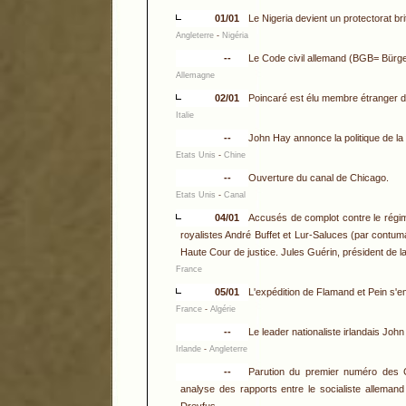
01/01
Le Nigeria devient un protectorat br
Angleterre
-
Nigéria
--
Le Code civil allemand (BGB= Bürge
Allemagne
02/01
Poincaré est élu membre étranger de
Italie
--
John Hay annonce la politique de l
Etats Unis
-
Chine
--
Ouverture du canal de Chicago.
Etats Unis
-
Canal
04/01
Accusés de complot contre le régime
royalistes André Buffet et Lur-Saluces (par contu
Haute Cour de justice. Jules Guérin, président de l
France
05/01
L'expédition de Flamand et Pein s'em
France
-
Algérie
--
Le leader nationaliste irlandais Jo
Irlande
-
Angleterre
--
Parution du premier numéro des 
analyse des rapports entre le socialiste allemand 