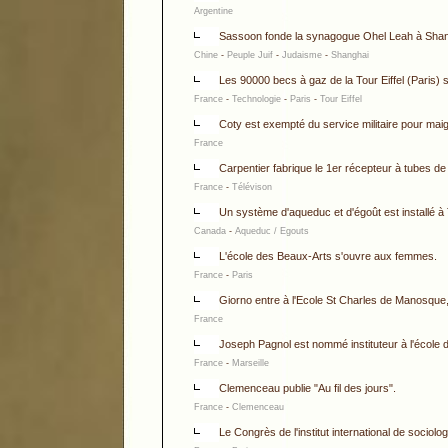
Argentine
Sassoon fonde la synagogue Ohel Leah à Shan
Chine
-
Peuple Juif
-
Judaisme
-
Shanghai
Les 90000 becs à gaz de la Tour Eiffel (Paris
France
-
Technologie
-
Paris
-
Tour Eiffel
Coty est exempté du service militaire pour maig
France
Carpentier fabrique le 1er récepteur à tubes de
France
-
Télévison
Un système d'aqueduc et d'égoût est installé 
Canada
-
Aqueduc / Egouts
L'école des Beaux-Arts s'ouvre aux femmes.
France
-
Paris
Giorno entre à l'Ecole St Charles de Manosque
France
Joseph Pagnol est nommé instituteur à l'école 
France
-
Marseille
Clemenceau publie "Au fil des jours".
France
-
Clemenceau
Le Congrès de l'institut international de sociolog