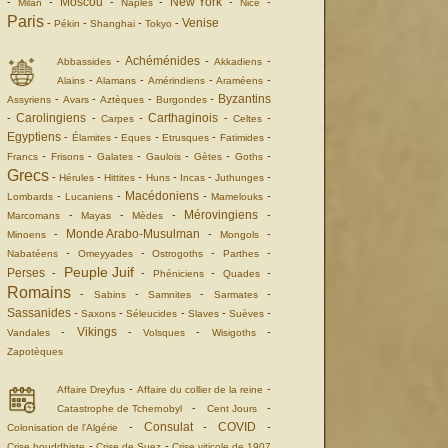
Moscou
New York
-
-
-
-
-
-
Milan
Naples
Nice
Paris
Venise
-
-
-
-
Pékin
Shanghai
Tokyo
Achéménides
-
-
-
Abbassides
Akkadiens
-
-
-
-
Alains
Alamans
Amérindiens
Araméens
Byzantins
-
-
-
-
Assyriens
Avars
Aztèques
Burgondes
Carolingiens
Carthaginois
-
-
-
-
-
Carpes
Celtes
Egyptiens
-
-
-
-
-
Élamites
Eques
Etrusques
Fatimides
-
-
-
-
-
-
Francs
Frisons
Galates
Gaulois
Gètes
Goths
Grecs
-
-
-
-
-
-
Hérules
Hittites
Huns
Incas
Juthunges
Macédoniens
-
-
-
-
Lombards
Lucaniens
Mamelouks
Mérovingiens
-
-
-
-
Marcomans
Mayas
Mèdes
Monde Arabo-Musulman
-
-
-
Minoens
Mongols
-
-
-
-
Nabatéens
Omeyyades
Ostrogoths
Parthes
Peuple Juif
Perses
-
-
-
-
Phéniciens
Quades
Romains
-
-
-
-
Sabins
Samnites
Sarmates
Sassanides
-
-
-
-
-
Saxons
Séleucides
Slaves
Suèves
Vikings
-
-
-
-
Vandales
Volsques
Wisigoths
Zapotèques
-
-
Affaire Dreyfus
Affaire du collier de la reine
-
-
Catastrophe de Tchernobyl
Cent Jours
Consulat
COVID
-
-
-
Colonisation de l'Algérie
-
-
Crise bouddhiste
Crise de Suez
Crise viticole de 1907