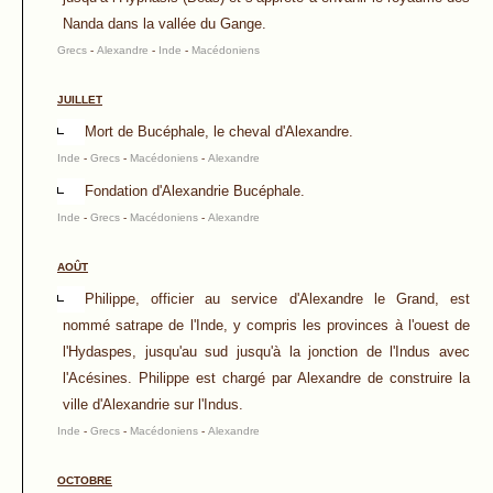
Nanda dans la vallée du Gange.
Grecs
-
Alexandre
-
Inde
-
Macédoniens
JUILLET
Mort de Bucéphale, le cheval d'Alexandre.
Inde
-
Grecs
-
Macédoniens
-
Alexandre
Fondation d'Alexandrie Bucéphale.
Inde
-
Grecs
-
Macédoniens
-
Alexandre
AOÛT
Philippe, officier au service d'Alexandre le Grand, est
nommé satrape de l'Inde, y compris les provinces à l'ouest de
l'Hydaspes, jusqu'au sud jusqu'à la jonction de l'Indus avec
l'Acésines. Philippe est chargé par Alexandre de construire la
ville d'Alexandrie sur l'Indus.
Inde
-
Grecs
-
Macédoniens
-
Alexandre
OCTOBRE