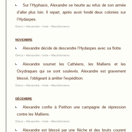
Sur l’Hyphasis, Alexandre se heurte au refus de son armée
d’aller plus loin. Il repart, après avoir fondé deux colonies sur
l’Hydaspes.
Grecs
-
Alexandre
-
Inde
-
Macédoniens
NOVEMBRE
Alexandre décide de descendre l’Hydaspes avec sa flotte.
Grecs
-
Alexandre
-
Inde
-
Macédoniens
Alexandre soumet les Cathéens, les Malliens et les
Oxydraques qui se sont soulevés. Alexandre est gravement
blessé, l'obligeant à arrêter l'expédition.
Grecs
-
Alexandre
-
Inde
-
Macédoniens
DÉCEMBRE
Alexandre confie à Peithon une campagne de répression
contre les Malliens.
Grecs
-
Alexandre
-
Inde
-
Macédoniens
Alexandre est blessé par une flèche et des bruits courent