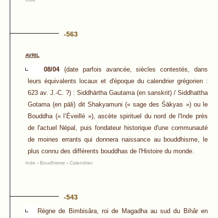
-563
AVRIL
08/04
(date parfois avancée, siècles contestés, dans
leurs équivalents locaux et d'époque du calendrier grégorien :
623 av. J.-C. ?) : Siddhārtha Gautama (en sanskrit) / Siddhattha
Gotama (en pāli) dit Shakyamuni (« sage des Śākyas ») ou le
Bouddha (« l’Éveillé »), ascète spirituel du nord de l'Inde près
de l'actuel Népal, puis fondateur historique d'une communauté
de moines errants qui donnera naissance au bouddhisme, le
plus connu des différents bouddhas de l'Histoire du monde.
Inde
-
Boudhisme
-
Calendrier
-543
Règne de Bimbisâra, roi de Magadha au sud du Bihâr en