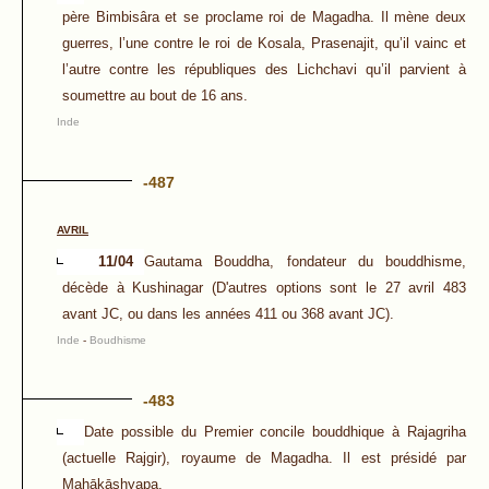
père Bimbisâra et se proclame roi de Magadha. Il mène deux
guerres, l’une contre le roi de Kosala, Prasenajit, qu’il vainc et
l’autre contre les républiques des Lichchavi qu’il parvient à
soumettre au bout de 16 ans.
Inde
-487
AVRIL
11/04
Gautama Bouddha, fondateur du bouddhisme,
décède à Kushinagar (D'autres options sont le 27 avril 483
avant JC, ou dans les années 411 ou 368 avant JC).
Inde
-
Boudhisme
-483
Date possible du Premier concile bouddhique à Rajagriha
(actuelle Rajgir), royaume de Magadha. Il est présidé par
Mahākāshyapa.