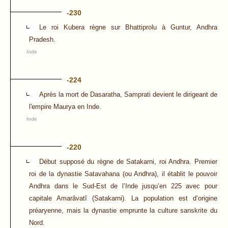
-230
Le roi Kubera règne sur Bhattiprolu à Guntur, Andhra
Pradesh.
Inde
-224
Après la mort de Dasaratha, Samprati devient le dirigeant de
l'empire Maurya en Inde.
Inde
-220
Début supposé du règne de Satakarni, roi Andhra. Premier
roi de la dynastie Satavahana (ou Andhra), il établit le pouvoir
Andhra dans le Sud-Est de l’Inde jusqu’en 225 avec pour
capitale Amarâvatî (Satakarni). La population est d’origine
préaryenne, mais la dynastie emprunte la culture sanskrite du
Nord.