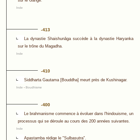
sur le Gange.
Inde
-413
La dynastie Shaishunâga succède à la dynastie Haryanka
sur le trône du Magadha.
Inde
-410
Siddharta Gautama [Bouddha] meurt près de Kushinagar.
Inde
-
Boudhisme
-400
Le brahmanisme commence à évoluer dans l'hindouisme, un
processus qui se déroule au cours des 200 années suivantes.
Inde
Apastamba rédige le "Sulbasutra".