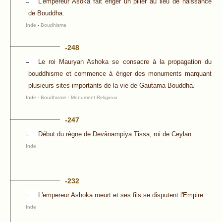
L'empereur Asoka fait ériger un pilier au lieu de naissance
de Bouddha.
Inde
-
Boudhisme
-248
Le roi Mauryan Ashoka se consacre à la propagation du
bouddhisme et commence à ériger des monuments marquant
plusieurs sites importants de la vie de Gautama Bouddha.
Inde
-
Boudhisme
-
Monument Religieux
-247
Début du règne de Devânampiya Tissa, roi de Ceylan.
Inde
-232
L'empereur Ashoka meurt et ses fils se disputent l'Empire.
Inde