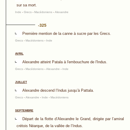
sur sa mort.
Inde
-
Grecs
-
Macédoniens
-
Alexandre
-325
Première mention de la canne à sucre par les Grecs.
Grecs
-
Macédoniens
-
Inde
AVRIL
Alexandre atteint Patala à l'embouchure de l'Indus.
Grecs
-
Macédoniens
-
Alexandre
-
Inde
JUILLET
Alexandre descend l’Indus jusqu’à Pattala.
Grecs
-
Alexandre
-
Inde
-
Macédoniens
SEPTEMBRE
Départ de la flotte d’Alexandre le Grand, dirigée par l’amiral
crétois Néarque, de la vallée de l’Indus.