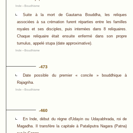
Inde
-
Boudhisme
Suite à la mort de Gautama Bouddha, les reliques
associées à sa crémation furent réparties entre les familles
royales et ses disciples, puis internées dans 8 reliquaires.
Chaque reliquaire était ensuite enfermé dans son propre
tumulus, appelé stupa (date approximative).
Inde
-
Boudhisme
-473
Date possible du premier « concile » bouddhique à
Rajagriha.
Inde
-
Boudhisme
-460
En Inde, début du règne d'Udayin ou Udayabhrada, roi de
Magadha. Il transfère la capitale à Pataliputra Nagara (Patna)