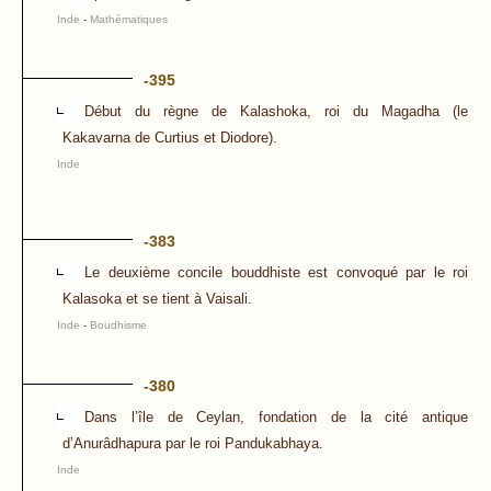
Inde
-
Mathématiques
-395
Début du règne de Kalashoka, roi du Magadha (le
Kakavarna de Curtius et Diodore).
Inde
-383
Le deuxième concile bouddhiste est convoqué par le roi
Kalasoka et se tient à Vaisali.
Inde
-
Boudhisme
-380
Dans l’île de Ceylan, fondation de la cité antique
d’Anurâdhapura par le roi Pandukabhaya.
Inde