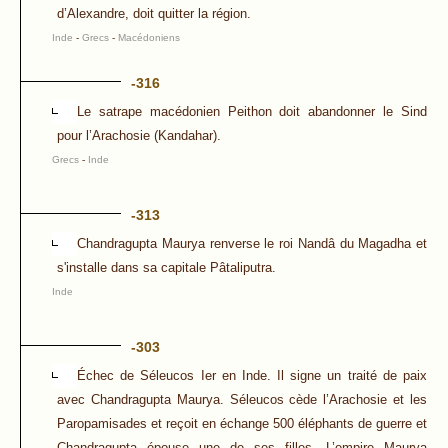
d’Alexandre, doit quitter la région.
Inde
-
Grecs
-
Macédoniens
-316
Le satrape macédonien Peithon doit abandonner le Sind
pour l’Arachosie (Kandahar).
Grecs
-
Inde
-313
Chandragupta Maurya renverse le roi Nandâ du Magadha et
s'installe dans sa capitale Pâtaliputra.
Inde
-303
Échec de Séleucos Ier en Inde. Il signe un traité de paix
avec Chandragupta Maurya. Séleucos cède l’Arachosie et les
Paropamisades et reçoit en échange 500 éléphants de guerre et
Chandragupta épouse une de ses filles. L’empire Maurya