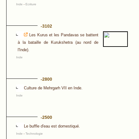
Inde
-
Ecriture
-3102
Les Kurus et les Pandavas se battent
à la bataille de Kurukshetra (au nord de
l'Inde).
Inde
-2800
Culture de Mehrgarh VII en Inde.
Inde
-2500
Le buffle d'eau est domestiqué.
Inde
-
Technologie