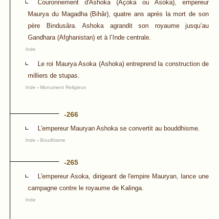
Couronnement d'Ashoka (Açoka ou Asoka), empereur
Maurya du Magadha (Bihâr), quatre ans après la mort de son
père Bindusâra. Ashoka agrandit son royaume jusqu’au
Gandhara (Afghanistan) et à l’Inde centrale.
Inde
Le roi Maurya Asoka (Ashoka) entreprend la construction de
milliers de stupas.
Inde
-
Monument Religieux
-266
L'empereur Mauryan Ashoka se convertit au bouddhisme.
Inde
-
Boudhisme
-265
L'empereur Asoka, dirigeant de l'empire Mauryan, lance une
campagne contre le royaume de Kalinga.
Inde