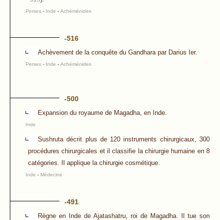
Perses
-
Inde
-
Achéménides
-516
Achèvement de la conquête du Gandhara par Darius Ier.
Perses
-
Inde
-
Achéménides
-500
Expansion du royaume de Magadha, en Inde.
Inde
Sushruta décrit plus de 120 instruments chirurgicaux, 300
procédures chirurgicales et il classifie la chirurgie humaine en 8
catégories. Il applique la chirurgie cosmétique.
Inde
-
Médecine
-491
Règne en Inde de Ajatashatru, roi de Magadha. Il tue son