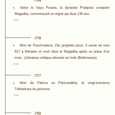
-799
Selon le Vayu Purana, la dynastie Pradyota conquiert
Magadha, commençant un règne qui dure 138 ans.
Inde
-778
Mort de Parshvadeva, 23e prophète jaïna. Il serait né vers
817 à Bénarès et mort dans le Magadha après un jeûne d’un
mois. Littérature védique attestée en Inde (Brāhmanas).
Inde
-777
Mort de Pārśva ou Pārśvanātha, le vingt-troisième
Tirthankara du jaïnisme.
Inde
-750