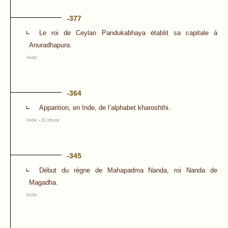
-377
Le roi de Ceylan Pandukabhaya établit sa capitale à
Anuradhapura.
Inde
-364
Apparition, en Inde, de l’alphabet kharoshthi.
Inde
-
Ecriture
-345
Début du règne de Mahapadma Nanda, roi Nanda de
Magadha.
Inde