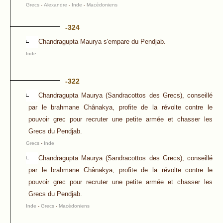
Grecs
-
Alexandre
-
Inde
-
Macédoniens
-324
Chandragupta Maurya s'empare du Pendjab.
Inde
-322
Chandragupta Maurya (Sandracottos des Grecs), conseillé
par le brahmane Chânakya, profite de la révolte contre le
pouvoir grec pour recruter une petite armée et chasser les
Grecs du Pendjab.
Grecs
-
Inde
Chandragupta Maurya (Sandracottos des Grecs), conseillé
par le brahmane Chânakya, profite de la révolte contre le
pouvoir grec pour recruter une petite armée et chasser les
Grecs du Pendjab.
Inde
-
Grecs
-
Macédoniens