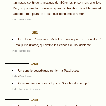
animaux, continue la pratique de libérer les prisonniers une fois
l’an, supprime la torture (d’après la tradition bouddhique) et
accorde trois jours de sursis aux condamnés à mort.
Inde
-
Boudhisme
-253
En Inde, l'empereur Ashoka convoque un concile à
Pataliputra (Patna) qui définit les canons du bouddhisme.
Inde
-
Boudhisme
-250
Un concile bouddhique se tient à Pataliputra.
Inde
-
Boudhisme
Construction du grand stupa de Sanchi (Mahastupa).
Inde
-
Monument Religieux
-249