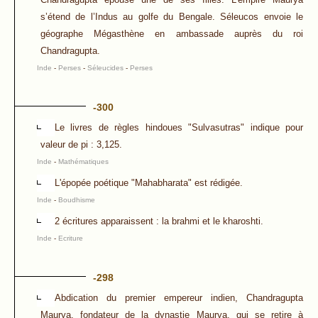
s’étend de l’Indus au golfe du Bengale. Séleucos envoie le
géographe Mégasthène en ambassade auprès du roi
Chandragupta.
Inde
-
Perses
-
Séleucides
-
Perses
-300
Le livres de règles hindoues "Sulvasutras" indique pour
valeur de pi : 3,125.
Inde
-
Mathématiques
L'épopée poétique "Mahabharata" est rédigée.
Inde
-
Boudhisme
2 écritures apparaissent : la brahmi et le kharoshti.
Inde
-
Ecriture
-298
Abdication du premier empereur indien, Chandragupta
Maurya, fondateur de la dynastie Maurya, qui se retire à