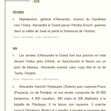
-326
FÉVRIER
Héphaestion, général d’Alexandre, avance du Gandhara
vers l’Indus. Alexandre le Grand passe l’Hindou Kouch, guerroie
dans la vallée de Swat et prend la forteresse de l’Aornos.
Grecs
-
Alexandre
-
Inde
-
Macédoniens
MAI
Les armées d’Alexandre le Grand font leur jonction en Inde
devant l’Indus près d’Attok, et franchissent le fleuve sur un
pont de bateaux. Alexandre soumet sans coup férir le roi de
Taxila, Omphis.
Grecs
-
Alexandre
-
Inde
-
Macédoniens
Alexandre franchit l’Hydaspes (Jhelum) puis surprend Porus
(Paurava), roi de Pendjab, et son armée composée de 30 000
fantassins, 4 000 cavaliers, 300 chars et 200 éléphants à la
bataille de l'Hydaspe. Il lui laisse son royaume. Il marche
jusqu’à l’Hyphasis (Beâs) et s’apprête à envahir le royaume des