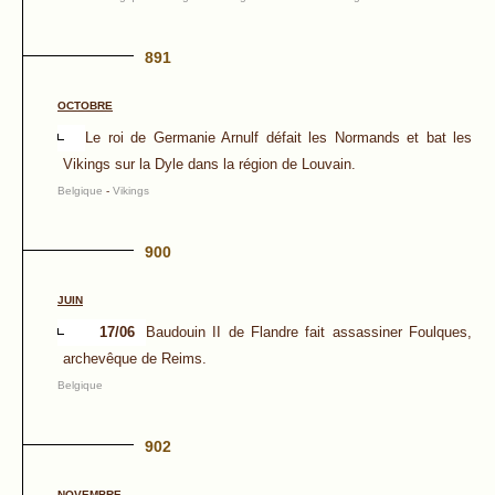
891
OCTOBRE
Le roi de Germanie Arnulf défait les Normands et bat les
Vikings sur la Dyle dans la région de Louvain.
Belgique
-
Vikings
900
JUIN
17/06
Baudouin II de Flandre fait assassiner Foulques,
archevêque de Reims.
Belgique
902
NOVEMBRE