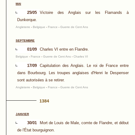
MAI
25/05
Victoire des Anglais sur les Flamands à
Dunkerque.
Angleterre
-
Belgique
-
France
-
Guerre de Cent Ans
SEPTEMBRE
01/09
Charles VI entre en Flandre.
Belgique
-
France
-
Guerre de Cent Ans
-
Charles VI
17/09
Capitulation des Anglais. Le roi de France entre
dans Bourbourg. Les troupes anglaises d'Henri le Despenser
sont autorisées à se retirer.
Angleterre
-
Belgique
-
France
-
Guerre de Cent Ans
1384
JANVIER
30/01
Mort de Louis de Male, comte de Flandre, et début
de l'État bourguignon.