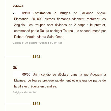
JUILLET
09/07
Confirmation à Bruges de l’alliance Anglo-
Flamande. 50 000 piétons flamands viennent renforcer les
Anglais. Les troupes sont divisées en 2 corps : le premier,
commandé par le Roi ira assiéger Tournai. Le second, mené par
Robert d’Artois, visera Saint-Omer.
Belgique
-
Angleterre
-
Guerre de Cent Ans
1342
MAI
09/05
Un incendie se déclare dans la rue Adegem à
Malines. Le feu se propage rapidement et une grande partie de
la ville est réduite en cendres.
Belgique
-
Incendies
1343