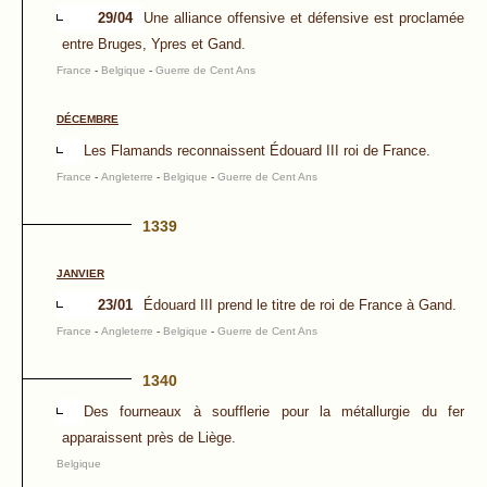
29/04
Une alliance offensive et défensive est proclamée
entre Bruges, Ypres et Gand.
France
-
Belgique
-
Guerre de Cent Ans
DÉCEMBRE
Les Flamands reconnaissent Édouard III roi de France.
France
-
Angleterre
-
Belgique
-
Guerre de Cent Ans
1339
JANVIER
23/01
Édouard III prend le titre de roi de France à Gand.
France
-
Angleterre
-
Belgique
-
Guerre de Cent Ans
1340
Des fourneaux à soufflerie pour la métallurgie du fer
apparaissent près de Liège.
Belgique