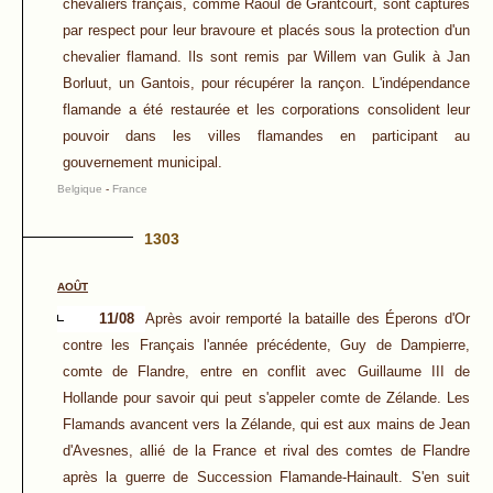
chevaliers français, comme Raoul de Grantcourt, sont capturés
par respect pour leur bravoure et placés sous la protection d'un
chevalier flamand. Ils sont remis par Willem van Gulik à Jan
Borluut, un Gantois, pour récupérer la rançon. L'indépendance
flamande a été restaurée et les corporations consolident leur
pouvoir dans les villes flamandes en participant au
gouvernement municipal.
Belgique
-
France
1303
AOÛT
11/08
Après avoir remporté la bataille des Éperons d'Or
contre les Français l'année précédente, Guy de Dampierre,
comte de Flandre, entre en conflit avec Guillaume III de
Hollande pour savoir qui peut s'appeler comte de Zélande. Les
Flamands avancent vers la Zélande, qui est aux mains de Jean
d'Avesnes, allié de la France et rival des comtes de Flandre
après la guerre de Succession Flamande-Hainault. S'en suit