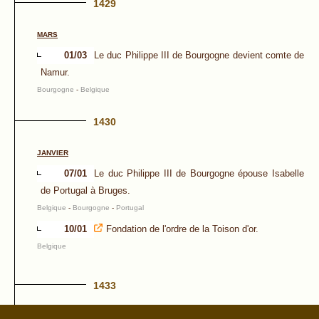
1429
MARS
01/03
Le duc Philippe III de Bourgogne devient comte de
Namur.
Bourgogne
-
Belgique
1430
JANVIER
07/01
Le duc Philippe III de Bourgogne épouse Isabelle
de Portugal à Bruges.
Belgique
-
Bourgogne
-
Portugal
10/01
Fondation de l'ordre de la Toison d'or.
Belgique
1433
OCTOBRE