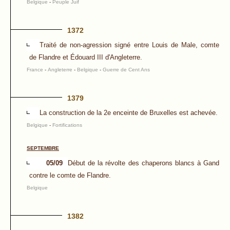
Belgique
-
Peuple Juif
1372
Traité de non-agression signé entre Louis de Male, comte
de Flandre et Édouard III d'Angleterre.
France
-
Angleterre
-
Belgique
-
Guerre de Cent Ans
1379
La construction de la 2e enceinte de Bruxelles est achevée.
Belgique
-
Fortifications
SEPTEMBRE
05/09
Début de la révolte des chaperons blancs à Gand
contre le comte de Flandre.
Belgique
1382