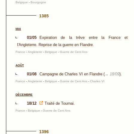
Belgique
-
Bourgogne
1385
MAI
01/05
Expiration de la trêve entre la France et
l'Angleterre. Reprise de la guerre en Flandre.
France
-
Angleterre
-
Belgique
-
Guerre de Cent Ans
AOÛT
01/08
Campagne de Charles VI en Flandre (
→ 18/09
).
France
-
Angleterre
-
Belgique
-
Guerre de Cent Ans
-
Charles VI
DÉCEMBRE
18/12
Traité de Tournai.
France
-
Belgique
-
Guerre de Cent Ans
1396