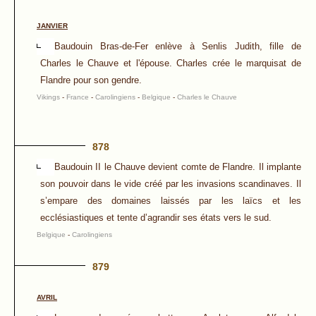
JANVIER
Baudouin Bras-de-Fer enlève à Senlis Judith, fille de
Charles le Chauve et l'épouse. Charles crée le marquisat de
Flandre pour son gendre.
Vikings
-
France
-
Carolingiens
-
Belgique
-
Charles le Chauve
878
Baudouin II le Chauve devient comte de Flandre. Il implante
son pouvoir dans le vide créé par les invasions scandinaves. Il
s’empare des domaines laissés par les laïcs et les
ecclésiastiques et tente d’agrandir ses états vers le sud.
Belgique
-
Carolingiens
879
AVRIL