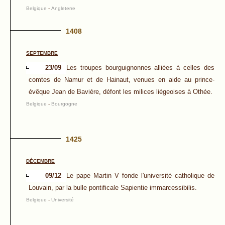
Belgique
-
Angleterre
1408
SEPTEMBRE
23/09
Les troupes bourguignonnes alliées à celles des
comtes de Namur et de Hainaut, venues en aide au prince-
évêque Jean de Bavière, défont les milices liégeoises à Othée.
Belgique
-
Bourgogne
1425
DÉCEMBRE
09/12
Le pape Martin V fonde l'université catholique de
Louvain, par la bulle pontificale Sapientie immarcessibilis.
Belgique
-
Université