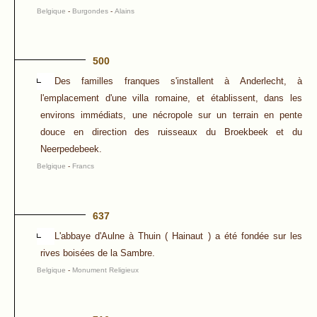
Belgique
-
Burgondes
-
Alains
500
Des familles franques s'installent à Anderlecht, à
l'emplacement d'une villa romaine, et établissent, dans les
environs immédiats, une nécropole sur un terrain en pente
douce en direction des ruisseaux du Broekbeek et du
Neerpedebeek.
Belgique
-
Francs
637
L'abbaye d'Aulne à Thuin ( Hainaut ) a été fondée sur les
rives boisées de la Sambre.
Belgique
-
Monument Religieux