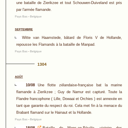
une bataille de Zierikzee et tout Schouwen-Duiveland est pris
par l'armée flamande.
Pays Bas
-
Belgique
SEPTEMBRE
Witte van Haamstede, bâtard de Floris V de Hollande,
repousse les Flamands à la bataille de Manpad.
Pays Bas
-
Belgique
1304
AOÛT
10/08
Une flotte zélandaise-française bat la marine
flamande à Zierikzee ; Guy de Namur est capturé. Toute la
Flandre francophone ( Lille, Dowaai et Orchies ) est annexée en
tant que garante du respect du roi. Cela met fin à la menace du
Brabant flamand sur le Hainaut et la Hollande.
Pays Bas
-
Belgique
18/08
Bataille de Mons-en-Pévèle, victoire des