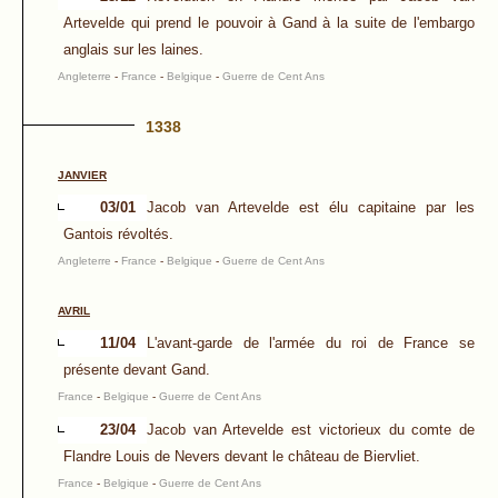
Artevelde qui prend le pouvoir à Gand à la suite de l'embargo
anglais sur les laines.
Angleterre
-
France
-
Belgique
-
Guerre de Cent Ans
1338
JANVIER
03/01
Jacob van Artevelde est élu capitaine par les
Gantois révoltés.
Angleterre
-
France
-
Belgique
-
Guerre de Cent Ans
AVRIL
11/04
L'avant-garde de l'armée du roi de France se
présente devant Gand.
France
-
Belgique
-
Guerre de Cent Ans
23/04
Jacob van Artevelde est victorieux du comte de
Flandre Louis de Nevers devant le château de Biervliet.
France
-
Belgique
-
Guerre de Cent Ans