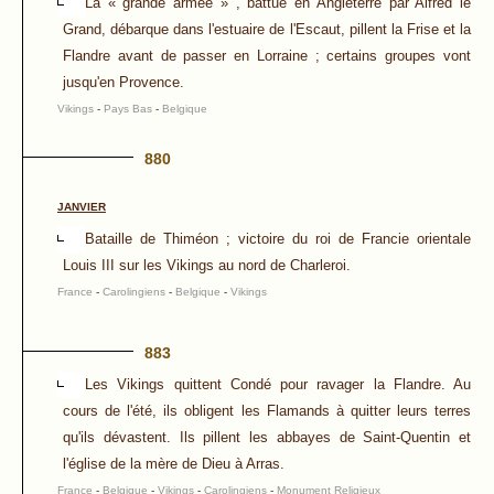
La « grande armée » , battue en Angleterre par Alfred le
Grand, débarque dans l'estuaire de l'Escaut, pillent la Frise et la
Flandre avant de passer en Lorraine ; certains groupes vont
jusqu'en Provence.
Vikings
-
Pays Bas
-
Belgique
880
JANVIER
Bataille de Thiméon ; victoire du roi de Francie orientale
Louis III sur les Vikings au nord de Charleroi.
France
-
Carolingiens
-
Belgique
-
Vikings
883
Les Vikings quittent Condé pour ravager la Flandre. Au
cours de l'été, ils obligent les Flamands à quitter leurs terres
qu'ils dévastent. Ils pillent les abbayes de Saint-Quentin et
l'église de la mère de Dieu à Arras.
France
-
Belgique
-
Vikings
-
Carolingiens
-
Monument Religieux