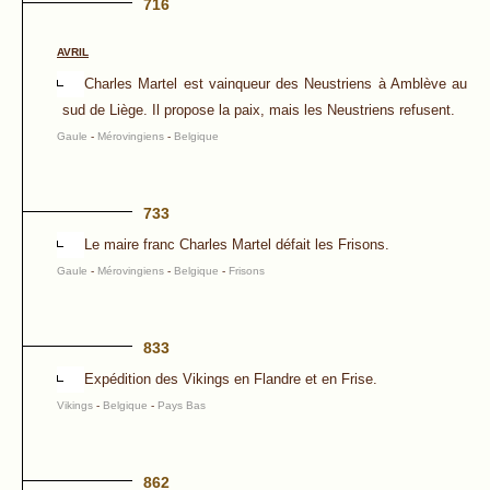
716
AVRIL
Charles Martel est vainqueur des Neustriens à Amblève au
sud de Liège. Il propose la paix, mais les Neustriens refusent.
Gaule
-
Mérovingiens
-
Belgique
733
Le maire franc Charles Martel défait les Frisons.
Gaule
-
Mérovingiens
-
Belgique
-
Frisons
833
Expédition des Vikings en Flandre et en Frise.
Vikings
-
Belgique
-
Pays Bas
862