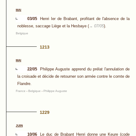
MAI
03/05
Henri Ier de Brabant, profitant de l'absence de la
noblesse, saccage Liège et la Hesbaye (
→ 07/05
).
Belgique
1213
MAI
22/05
Philippe Auguste apprend du prélat l'annulation de
la croisade et décide de retourner son armée contre le comte de
Flandre.
France
-
Belgique
-
Philippe Auguste
1229
JUIN
10/06
Le duc de Brabant Henri donne une Keure (code