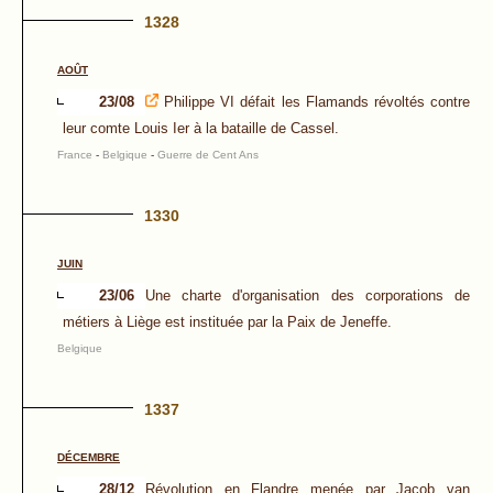
1328
AOÛT
23/08
Philippe VI défait les Flamands révoltés contre
leur comte Louis Ier à la bataille de Cassel.
France
-
Belgique
-
Guerre de Cent Ans
1330
JUIN
23/06
Une charte d'organisation des corporations de
métiers à Liège est instituée par la Paix de Jeneffe.
Belgique
1337
DÉCEMBRE
28/12
Révolution en Flandre menée par Jacob van