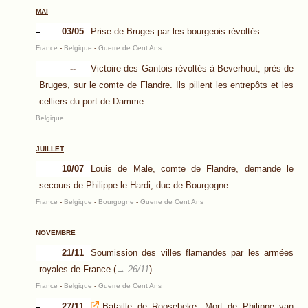
MAI
03/05
Prise de Bruges par les bourgeois révoltés.
France
-
Belgique
-
Guerre de Cent Ans
--
Victoire des Gantois révoltés à Beverhout, près de
Bruges, sur le comte de Flandre. Ils pillent les entrepôts et les
celliers du port de Damme.
Belgique
JUILLET
10/07
Louis de Male, comte de Flandre, demande le
secours de Philippe le Hardi, duc de Bourgogne.
France
-
Belgique
-
Bourgogne
-
Guerre de Cent Ans
NOVEMBRE
21/11
Soumission des villes flamandes par les armées
royales de France (
→ 26/11
).
France
-
Belgique
-
Guerre de Cent Ans
27/11
Bataille de Roosebeke. Mort de Philippe van