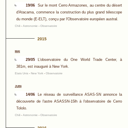
19/06
Sur le mont Cerro Armazones, au centre du désert
d'Atacama, commence la construction du plus grand télescope
du monde (E-ELT), conçu par l'Observatoire européen austral.
Chili
-
Astronomie
-
Observatoire
2015
MAI
29/05
L'observatoire du One World Trade Center, à
381m, est inauguré à New York.
Etats Unis
-
New York
-
Observatoire
JUIN
14/06
Le réseau de surveillance ASAS-SN annonce la
découverte de l'astre ASASSN-15lh à l'observatoire de Cerro
Tololo.
Chili
-
Astronomie
-
Observatoire