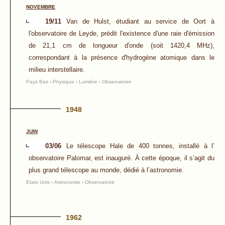
NOVEMBRE
19/11
Van de Hulst, étudiant au service de Oort à
l'observatoire de Leyde, prédit l'existence d'une raie d'émission
de 21,1 cm de longueur d'onde (soit 1420,4 MHz),
correspondant à la présence d'hydrogène atomique dans le
milieu interstellaire.
Pays Bas
-
Physique
-
Lumière
-
Observatoire
1948
JUIN
03/06
Le télescope Hale de 400 tonnes, installé à l’
observatoire Palomar, est inauguré. À cette époque, il s’agit du
plus grand télescope au monde, dédié à l’astronomie.
Etats Unis
-
Astronomie
-
Observatoire
1962