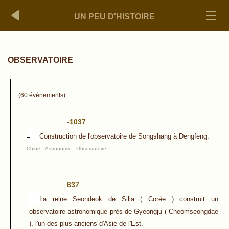
UN PEU D'HISTOIRE
OBSERVATOIRE
(60 événements)
-1037
Construction de l'observatoire de Songshang à Dengfeng.
Chine
-
Astronomie
-
Observatoire
637
La reine Seondeok de Silla ( Corée ) construit un
observatoire astronomique près de Gyeongju ( Cheomseongdae
), l'un des plus anciens d'Asie de l'Est.