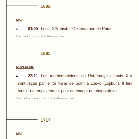
1682
MAI
01/05
Louis XIV visite l'Observatoire de Paris.
France
-
Louis XIV
-
Observatoire
1685
NOVEMBRE
22/11
Les mathématiciens du Roi français Louis XIV
sont reçus par le roi Naraï de Siam à Louvo (Lopburi). Il leur
fournit un emplacement pour aménager un observatoire.
Siam
-
France
-
Louis XIV
-
Observatoire
1717
MAI