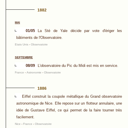
1882
MAI
01/05
La Sté de Yale décide par vote d'ériger les
bâtiments de l'Observatoire.
Etats Unis
-
Observatoire
SEPTEMBRE
08/09
L'observatoire du Pic du Midi est mis en service.
France
-
Astronomie
-
Observatoire
1886
Eiffel construit la coupole métallique du Grand observatoire
astronomique de Nice. Elle repose sur un flotteur annulaire, une
idée de Gustave Eiffel, ce qui permet de la faire tourner très
facilement.
Nice
-
France
-
Observatoire