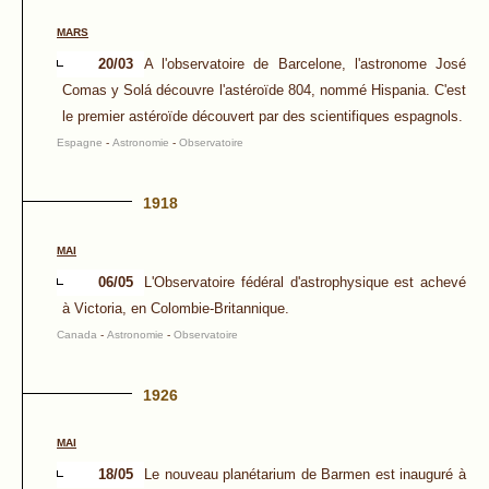
MARS
20/03
A l'observatoire de Barcelone, l'astronome José
Comas y Solá découvre l'astéroïde 804, nommé Hispania. C'est
le premier astéroïde découvert par des scientifiques espagnols.
Espagne
-
Astronomie
-
Observatoire
1918
MAI
06/05
L'Observatoire fédéral d'astrophysique est achevé
à Victoria, en Colombie-Britannique.
Canada
-
Astronomie
-
Observatoire
1926
MAI
18/05
Le nouveau planétarium de Barmen est inauguré à