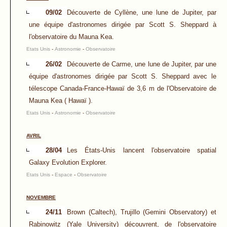
09/02
Découverte de Cyllène, une lune de Jupiter, par
une équipe d'astronomes dirigée par Scott S. Sheppard à
l'observatoire du Mauna Kea.
Etats Unis
-
Astronomie
-
Observatoire
26/02
Découverte de Carme, une lune de Jupiter, par une
équipe d'astronomes dirigée par Scott S. Sheppard avec le
télescope Canada-France-Hawaï de 3,6 m de l'Observatoire de
Mauna Kea ( Hawaï ).
Etats Unis
-
Astronomie
-
Observatoire
AVRIL
28/04
Les États-Unis lancent l'observatoire spatial
Galaxy Evolution Explorer.
Etats Unis
-
Espace
-
Observatoire
NOVEMBRE
24/11
Brown (Caltech), Trujillo (Gemini Observatory) et
Rabinowitz (Yale University) découvrent, de l'observatoire