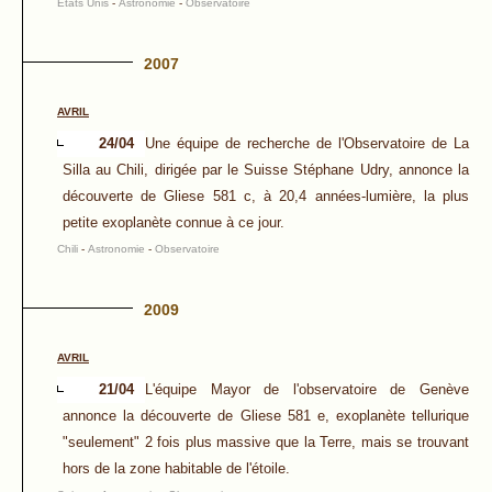
Etats Unis
-
Astronomie
-
Observatoire
2007
AVRIL
24/04
Une équipe de recherche de l'Observatoire de La
Silla au Chili, dirigée par le Suisse Stéphane Udry, annonce la
découverte de Gliese 581 c, à 20,4 années-lumière, la plus
petite exoplanète connue à ce jour.
Chili
-
Astronomie
-
Observatoire
2009
AVRIL
21/04
L'équipe Mayor de l'observatoire de Genève
annonce la découverte de Gliese 581 e, exoplanète tellurique
"seulement" 2 fois plus massive que la Terre, mais se trouvant
hors de la zone habitable de l'étoile.