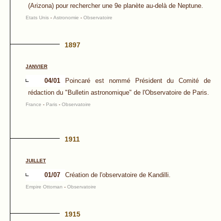
(Arizona) pour rechercher une 9e planète au-delà de Neptune.
Etats Unis
-
Astronomie
-
Observatoire
1897
JANVIER
04/01
Poincaré est nommé Président du Comité de
rédaction du "Bulletin astronomique" de l'Observatoire de Paris.
France
-
Paris
-
Observatoire
1911
JUILLET
01/07
Création de l'observatoire de Kandilli.
Empire Ottoman
-
Observatoire
1915