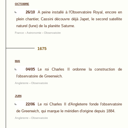
OCTOBRE
26/10
A peine installé à l'Observatoire Royal, encore en
plein chantier, Cassini découvre déjà Japet, le second satellite
naturel (lune) de la planète Saturne.
France
-
Astronomie
-
Observatoire
1675
MAI
04/05
Le roi Charles II ordonne la construction de
l'observatoire de Greenwich.
Angleterre
-
Observatoire
JUIN
22/06
Le roi Charles II d'Angleterre fonde l'observatoire
de Greenwich, qui marque le méridien d'origine depuis 1884.
Angleterre
-
Observatoire