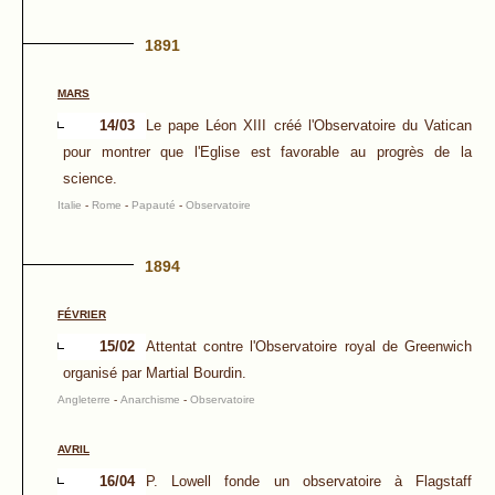
1891
MARS
14/03
Le pape Léon XIII créé l'Observatoire du Vatican
pour montrer que l'Eglise est favorable au progrès de la
science.
Italie
-
Rome
-
Papauté
-
Observatoire
1894
FÉVRIER
15/02
Attentat contre l'Observatoire royal de Greenwich
organisé par Martial Bourdin.
Angleterre
-
Anarchisme
-
Observatoire
AVRIL
16/04
P. Lowell fonde un observatoire à Flagstaff