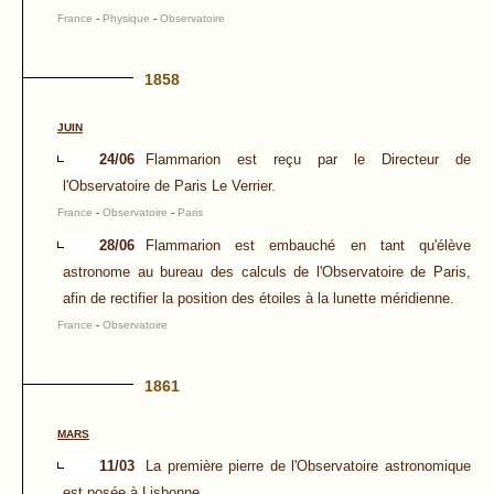
France
-
Physique
-
Observatoire
1858
JUIN
24/06
Flammarion est reçu par le Directeur de
l'Observatoire de Paris Le Verrier.
France
-
Observatoire
-
Paris
28/06
Flammarion est embauché en tant qu'élève
astronome au bureau des calculs de l'Observatoire de Paris,
afin de rectifier la position des étoiles à la lunette méridienne.
France
-
Observatoire
1861
MARS
11/03
La première pierre de l'Observatoire astronomique
est posée à Lisbonne.