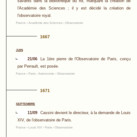
savants dans la bibliothèque du roi, marquant la création de
l'Académie des Sciences ; il y est décidé la création de
l'observatoire royal.
France
-
Académie des Sciences
-
Observatoire
1667
JUIN
21/06
La 1ère pierre de l'Observatoire de Paris, conçu
par Perrault, est posée.
France
-
Paris
-
Astronomie
-
Observatoire
1671
SEPTEMBRE
11/09
Cassini devient le directeur, à la demande de Louis
XIV, de l'observatoire de Paris.
France
-
Louis XIV
-
Paris
-
Observatoire