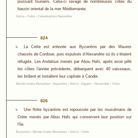
puissant tsunami. Celui-ci ravage de nombreuses côtes du
bassin oriental de la mer Méditerranée.
Grèce
-
Crète
-
Catastrophes Naturelles
824
La Crète est enlevée aux Byzantins par des Maures
chassés de Cordoue, puis expulsés d’Alexandrie où ils s’étaient
réfugiés. Les Andalous menés par Abou Hafs, après avoir pillé
les côtes l'année précédente, débarquent avec 40 vaisseaux,
les brûlent et installent leur capitale à Candie.
Monde Arabo-Musulman
-
Byzantins
-
Grèce
-
Egypte
-
Alexandrie
-
Crète
826
Une flotte byzantine est repoussée par les musulmans de
Crète menés par Abou Hafs qui conservent leur position sur
l'île.
Byzantins
-
Monde Arabo-Musulman
-
Grèce
-
Crète