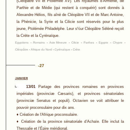
(Cléopâtre VII et Ptolémée XV). Les royaumes d’Arménie, de
Parthie et de Médie (qui restent à conquérir) sont donnés à
Alexandre Hélios, fils aîné de Cléopâtre VII et de Marc Antoine,
la Phénicie, la Syrie et la Cilicie sont réservés pour le plus
jeune, Ptolémée Philadelphe. Leur s½ur Cléopâtre Séléné reçoit
la Crète et la Cyrénaïque.
Egyptiens
-
Romains
-
Asie Mineure
-
Cilicie
-
Parthes
-
Egypte
-
Chypre
-
Cléopâtre
-
Afrique du Nord
-
Cyrénaïque
-
Crète
-27
JANVIER
13/01
Partage des provinces romaines en provinces
impériales (provinciæ Cæsaris), et provinces sénatoriales
(provinciæ Senatus et populi). Octavien se voit attribuer le
pouvoir proconsulaire pour dix ans.
♦ Création de l'Afrique proconsulaire.
♦ Création de la province sénatoriale d’Achaïe. Elle inclut la
Thessalie et l’Épire méridional.