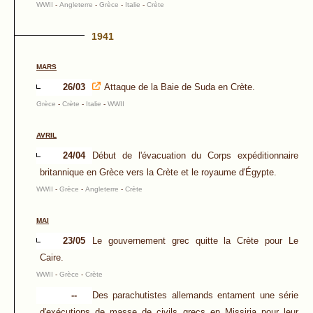
WWII
-
Angleterre
-
Grèce
-
Italie
-
Crète
1941
MARS
26/03
Attaque de la Baie de Suda en Crète.
Grèce
-
Crète
-
Italie
-
WWII
AVRIL
24/04
Début de l'évacuation du Corps expéditionnaire
britannique en Grèce vers la Crète et le royaume d'Égypte.
WWII
-
Grèce
-
Angleterre
-
Crète
MAI
23/05
Le gouvernement grec quitte la Crète pour Le
Caire.
WWII
-
Grèce
-
Crète
--
Des parachutistes allemands entament une série
d'exécutions de masse de civils grecs en Missiria pour leur