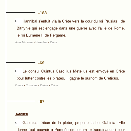
-188
Hannibal s'enfuit via la Crète vers la cour du roi Prusias I de
Bithynie qui est engagé dans une guerre avec l'allié de Rome,
le roi Eumène II de Pergame.
Asie Mineure
-
Hannibal
-
Crète
-69
Le consul Quintus Caecilius Metellus est envoyé en Crète
pour lutter contre les pirates. Il gagne le surnom de Creticus.
Grecs
-
Romains
-
Grèce
-
Crète
-67
JANVIER
Gabinius, tribun de la plèbe, propose la Loi Gabinia. Elle
donne tout pouvoir à Pompée (imperium extraordinarium) pour