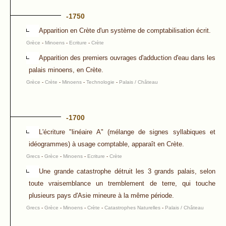
-1750
Apparition en Crète d'un système de comptabilisation écrit.
Grèce
-
Minoens
-
Ecriture
-
Crète
Apparition des premiers ouvrages d'adduction d'eau dans les
palais minoens, en Crète.
Grèce
-
Crète
-
Minoens
-
Technologie
-
Palais / Château
-1700
L'écriture "linéaire A" (mélange de signes syllabiques et
idéogrammes) à usage comptable, apparaît en Crète.
Grecs
-
Grèce
-
Minoens
-
Ecriture
-
Crète
Une grande catastrophe détruit les 3 grands palais, selon
toute vraisemblance un tremblement de terre, qui touche
plusieurs pays d'Asie mineure à la même période.
Grecs
-
Grèce
-
Minoens
-
Crète
-
Catastrophes Naturelles
-
Palais / Château