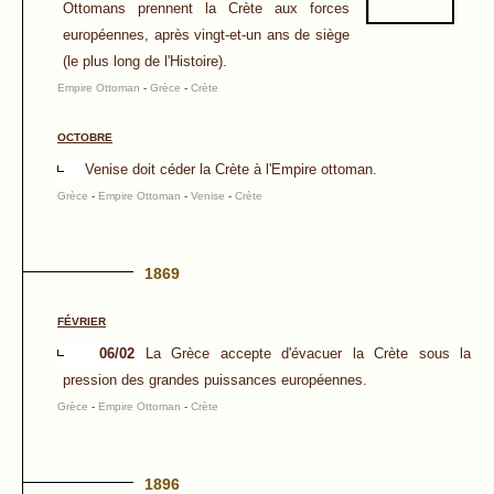
Ottomans prennent la Crète aux forces
européennes, après vingt-et-un ans de siège
(le plus long de l'Histoire).
Empire Ottoman
-
Grèce
-
Crète
OCTOBRE
Venise doit céder la Crète à l'Empire ottoman.
Grèce
-
Empire Ottoman
-
Venise
-
Crète
1869
FÉVRIER
06/02
La Grèce accepte d'évacuer la Crète sous la
pression des grandes puissances européennes.
Grèce
-
Empire Ottoman
-
Crète
1896