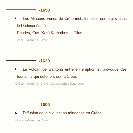
-1650
Les Minoens venus de Crète installent des comptoirs dans
le Dodécanèse à
Rhodes, Cos (Kos) Karpathos et Tilos.
Grèce
-
Minoens
-
Crète
-1620
Le volcan de Santorin entre en éruption et provoque des
tsunamis qui déferlent sur la Crète.
Grèce
-
Minoens
-
Crète
-
Catastrophes Naturelles
-1600
Diffusion de la civilisation minoenne en Grèce.
Grèce
-
Minoens
-
Crète