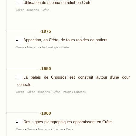
Utilisation de sceaux en relief en Crète.
Grèce
-
Minoens
-
Crète
-1975
Apparition, en Crète, de tours rapides de potiers.
Grèce
-
Minoens
-
Technologie
-
Crète
-1950
La palais de Cnossos est construit autour d'une cour
centrale.
Grecs
-
Grèce
-
Minoens
-
Crète
-
Palais / Château
-1900
Des signes pictographiques apparaissent en Crête.
Grecs
-
Grèce
-
Minoens
-
Ecriture
-
Crète