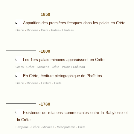
-1850
Apparition des premières fresques dans les palais en Crète.
Grèce
-
Minoens
-
Crète
-
Palais / Château
-1800
Les 1ers palais minoens apparaissent en Crète.
Grecs
-
Grèce
-
Minoens
-
Crète
-
Palais / Château
En Crète, écriture pictographique de Phaïstos.
Grèce
-
Minoens
-
Ecriture
-
Crète
-1760
Existence de relations commerciales entre la Babylonie et
la Crète.
Babylone
-
Grèce
-
Minoens
-
Mésopotamie
-
Crète