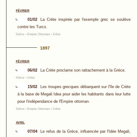
FÉVRIER
01/02
La Crète inspirée par l'exemple grec se soulève
contre les Turcs.
Grèce
-
Empire Ottoman
-
Crète
1897
FÉVRIER
06/02
La Crète proclame son rattachement à la Grèce.
Grèce
-
Crète
15/02
Les troupes grecques débarquent sur l'île de Crète
à la base de Megali Idea pour aider les habitants dans leur lutte
pour l'indépendance de l'Empire ottoman.
Grèce
-
Empire Ottoman
-
Crète
AVRIL
07/04
Le refus de la Grèce, influencée par l'Idée Megali,