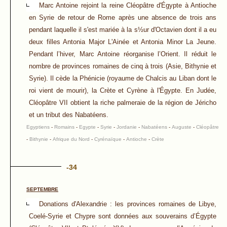
Marc Antoine rejoint la reine Cléopâtre d'Égypte à Antioche
en Syrie de retour de Rome après une absence de trois ans
pendant laquelle il s'est mariée à la s½ur d'Octavien dont il a eu
deux filles Antonia Major L'Ainée et Antonia Minor La Jeune.
Pendant l’hiver, Marc Antoine réorganise l’Orient. Il réduit le
nombre de provinces romaines de cinq à trois (Asie, Bithynie et
Syrie). Il cède la Phénicie (royaume de Chalcis au Liban dont le
roi vient de mourir), la Crète et Cyrène à l'Égypte. En Judée,
Cléopâtre VII obtient la riche palmeraie de la région de Jéricho
et un tribut des Nabatéens.
Egyptiens
-
Romains
-
Egypte
-
Syrie
-
Jordanie
-
Nabatéens
-
Auguste
-
Cléopâtre
-
Bithynie
-
Afrique du Nord
-
Cyrénaïque
-
Antioche
-
Crète
-34
SEPTEMBRE
Donations d'Alexandrie : les provinces romaines de Libye,
Coelé-Syrie et Chypre sont données aux souverains d’Égypte