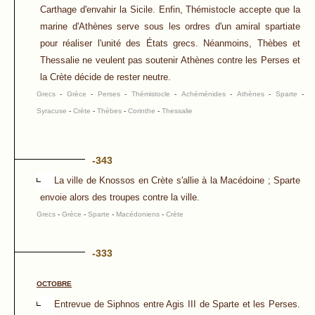
Carthage d'envahir la Sicile. Enfin, Thémistocle accepte que la
marine d'Athènes serve sous les ordres d'un amiral spartiate
pour réaliser l'unité des États grecs. Néanmoins, Thèbes et
Thessalie ne veulent pas soutenir Athènes contre les Perses et
la Crète décide de rester neutre.
Grecs
-
Grèce
-
Perses
-
Thémistocle
-
Achéménides
-
Athènes
-
Sparte
-
Syracuse
-
Crète
-
Thèbes
-
Corinthe
-
Thessalie
-343
La ville de Knossos en Crète s'allie à la Macédoine ; Sparte
envoie alors des troupes contre la ville.
Grecs
-
Grèce
-
Sparte
-
Macédoniens
-
Crète
-333
OCTOBRE
Entrevue de Siphnos entre Agis III de Sparte et les Perses.