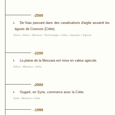
-2500
De l'eau passant dans des canalisations d'argile assainit les
égouts de Cnossos (Crète).
Grecs
-
Grèce
-
Minoens
-
Technologie
-
Crète
-
Aqueduc / Egouts
-2200
La plaine de la Messara est mise en valeur agricole.
Grèce
-
Minoens
-
Crète
-2000
Ougarit, en Syrie, commerce avec la Crète.
Syrie
-
Minoens
-
Crète
-1999