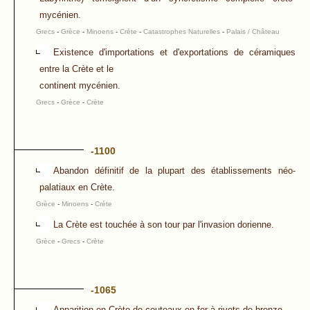
mycénien.
Grecs
-
Grèce
-
Minoens
-
Crète
-
Catastrophes Naturelles
-
Palais / Château
Existence d'importations et d'exportations de céramiques
entre la Crète et le
continent mycénien.
Grecs
-
Grèce
-
Crète
-1100
Abandon définitif de la plupart des établissements néo-
palatiaux en Crète.
Grèce
-
Minoens
-
Crète
La Crète est touchée à son tour par l'invasion dorienne.
Grèce
-
Grecs
-
Crète
-1065
Apparition en Crète de couteaux en fer à rivets de bronze.