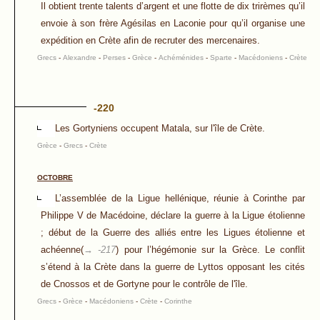
Il obtient trente talents d’argent et une flotte de dix trirèmes qu’il
envoie à son frère Agésilas en Laconie pour qu’il organise une
expédition en Crète afin de recruter des mercenaires.
Grecs
-
Alexandre
-
Perses
-
Grèce
-
Achéménides
-
Sparte
-
Macédoniens
-
Crète
-220
Les Gortyniens occupent Matala, sur l'île de Crète.
Grèce
-
Grecs
-
Crète
OCTOBRE
L’assemblée de la Ligue hellénique, réunie à Corinthe par
Philippe V de Macédoine, déclare la guerre à la Ligue étolienne
; début de la Guerre des alliés entre les Ligues étolienne et
achéenne(
→ -217
) pour l’hégémonie sur la Grèce. Le conflit
s’étend à la Crète dans la guerre de Lyttos opposant les cités
de Cnossos et de Gortyne pour le contrôle de l'île.
Grecs
-
Grèce
-
Macédoniens
-
Crète
-
Corinthe