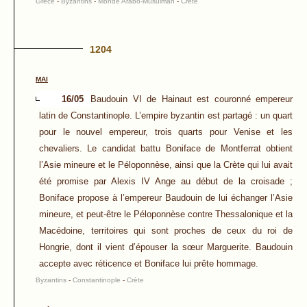
Grèce
-
Byzantins
-
Monde Arabo-Musulman
-
Crète
1204
MAI
16/05
Baudouin VI de Hainaut est couronné empereur
latin de Constantinople. L’empire byzantin est partagé : un quart
pour le nouvel empereur, trois quarts pour Venise et les
chevaliers. Le candidat battu Boniface de Montferrat obtient
l’Asie mineure et le Péloponnèse, ainsi que la Crète qui lui avait
été promise par Alexis IV Ange au début de la croisade ;
Boniface propose à l’empereur Baudouin de lui échanger l’Asie
mineure, et peut-être le Péloponnèse contre Thessalonique et la
Macédoine, territoires qui sont proches de ceux du roi de
Hongrie, dont il vient d’épouser la sœur Marguerite. Baudouin
accepte avec réticence et Boniface lui prête hommage.
Byzantins
-
Constantinople
-
Crète