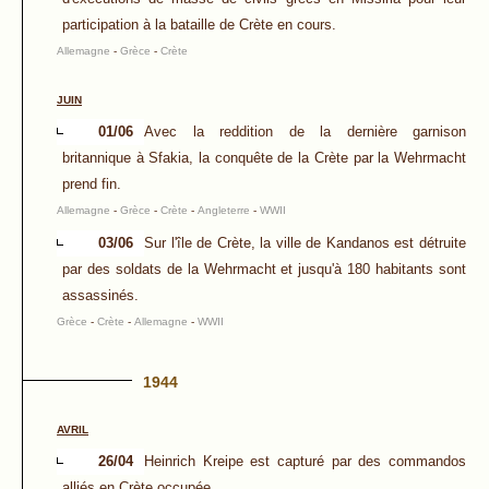
participation à la bataille de Crète en cours.
Allemagne
-
Grèce
-
Crète
JUIN
01/06
Avec la reddition de la dernière garnison
britannique à Sfakia, la conquête de la Crète par la Wehrmacht
prend fin.
Allemagne
-
Grèce
-
Crète
-
Angleterre
-
WWII
03/06
Sur l'île de Crète, la ville de Kandanos est détruite
par des soldats de la Wehrmacht et jusqu'à 180 habitants sont
assassinés.
Grèce
-
Crète
-
Allemagne
-
WWII
1944
AVRIL
26/04
Heinrich Kreipe est capturé par des commandos
alliés en Crète occupée.