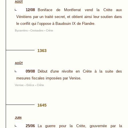
AOÛT
12/08
Boniface de Montferrat vend la Crète aux
Vénitiens par un traité secret, et obtient ainsi leur soutien dans
le conflit qui l’oppose à Baudouin IX de Flandre.
Byzantins
-
Croisades
-
Crète
1363
AOÛT
09/08
Début d'une révolte en Crète à la suite des
mesures fiscales imposées par Venise.
Venise
-
Grèce
-
Crète
1645
JUIN
25/06
La guerre pour la Crète, gouvernée par la