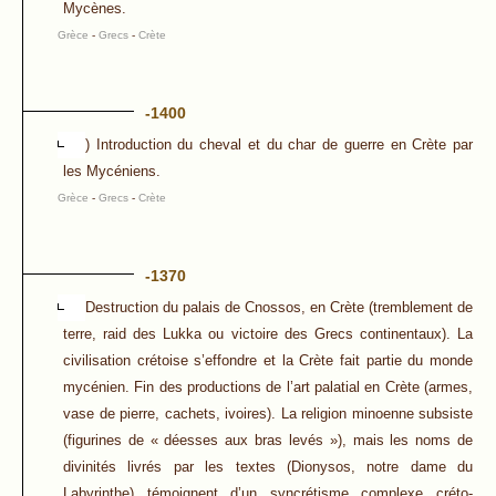
Mycènes.
Grèce
-
Grecs
-
Crète
-1400
) Introduction du cheval et du char de guerre en Crète par
les Mycéniens.
Grèce
-
Grecs
-
Crète
-1370
Destruction du palais de Cnossos, en Crète (tremblement de
terre, raid des Lukka ou victoire des Grecs continentaux). La
civilisation crétoise s’effondre et la Crète fait partie du monde
mycénien. Fin des productions de l’art palatial en Crète (armes,
vase de pierre, cachets, ivoires). La religion minoenne subsiste
(figurines de « déesses aux bras levés »), mais les noms de
divinités livrés par les textes (Dionysos, notre dame du
Labyrinthe) témoignent d’un syncrétisme complexe créto-