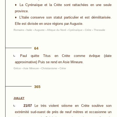
♦ La Cyrénaïque et la Crète sont rattachées en une seule
province.
♦ L’Italie conserve son statut particulier et est démilitarisée.
Elle est divisée en onze régions par Auguste.
Romains
-
Italie
-
Auguste
-
Afrique du Nord
-
Cyrénaïque
-
Crète
-
Thessalie
64
Paul quitte Titus en Crète comme évêque (date
approximative) Puis se rend en Asie Mineure.
Grèce
-
Asie Mineure
-
Christianisme
-
Crète
365
JUILLET
21/07
Le très violent séisme en Crète soulève son
extrémité sud-ouest de près de neuf mètres et occasionne un