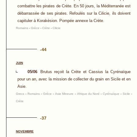
combattre les pirates de Crète. En 50 jours, la Méditerranée est
débarrassée de ses pirates. Refoulés sur la Cilicie, ils doivent
capituler à Korakésion. Pompée annexe la Crète.
Romains
-
Grèce
-
Crète
-
Cilicie
-44
JUIN
05/06
Brutus reçoit la Crète et Cassius la Cyrénaïque
pour un an, avec la mission de collecter du grain en Sicile et en
Asie.
Grecs
-
Romains
-
Grèce
-
Asie Mineure
-
Afrique du Nord
-
Cyrénaïque
-
Sicile
-
Crète
-37
NOVEMBRE