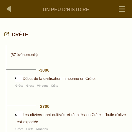
UN PEU D'HISTOIRE
CRÈTE
(87 événements)
-3000
Début de la civilisation minoenne en Crète.
Grèce
-
Grecs
-
Minoens
-
Crète
-2700
Les oliviers sont cultivés et récoltés en Crète. L'huile d'olive
est exportée.
Grèce
-
Crète
-
Minoens