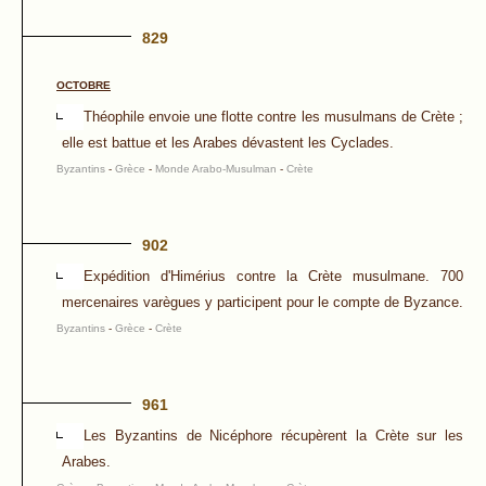
829
OCTOBRE
Théophile envoie une flotte contre les musulmans de Crète ;
elle est battue et les Arabes dévastent les Cyclades.
Byzantins
-
Grèce
-
Monde Arabo-Musulman
-
Crète
902
Expédition d'Himérius contre la Crète musulmane. 700
mercenaires varègues y participent pour le compte de Byzance.
Byzantins
-
Grèce
-
Crète
961
Les Byzantins de Nicéphore récupèrent la Crète sur les
Arabes.