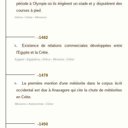
période à Olympie où ils érigèrent un stade et y disputèrent des
courses à pied.
Grèce
-
Crète
-
Minoens
-1482
Existence de relations commerciales développées entre
l'Egypte et la Crète.
Egypte
-
Egyptiens
-
Grèce
-
Minoens
-
Crète
-1478
La première mention d'une météorite dans le corpus écrit
occidental est due à Anaxagore qui cite la chute de météorites
en Crète.
Minoens
-
Astronomie
-
Crète
-1450