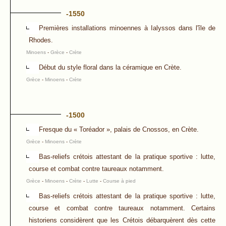
-1550
Premières installations minoennes à Ialyssos dans l'île de
Rhodes.
Minoens
-
Grèce
-
Crète
Début du style floral dans la céramique en Crète.
Grèce
-
Minoens
-
Crète
-1500
Fresque du « Toréador », palais de Cnossos, en Crète.
Grèce
-
Minoens
-
Crète
Bas-reliefs crétois attestant de la pratique sportive : lutte,
course et combat contre taureaux notamment.
Grèce
-
Minoens
-
Crète
-
Lutte
-
Course à pied
Bas-reliefs crétois attestant de la pratique sportive : lutte,
course et combat contre taureaux notamment. Certains
historiens considèrent que les Crétois débarquèrent dès cette