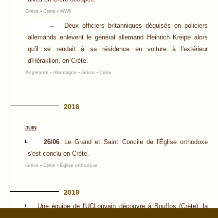
Grèce
-
Crète
-
WWII
--
Deux officiers britanniques déguisés en policiers
allemands enlevent le général allemand Heinrich Kreipe alors
qu'il se rendait à sa résidence en voiture à l'extérieur
d'Héraklion, en Crète.
Angleterre
-
Allemagne
-
Grèce
-
Crète
2016
JUIN
26/06
Le Grand et Saint Concile de l'Église orthodoxe
s'est conclu en Crète.
Grèce
-
Crète
-
Eglise orthodoxe
2019
Une équipe de l'UCLouvain découvre à Bouffos (Crète), la
sépulture d'une femme minoéenne de haut rang.