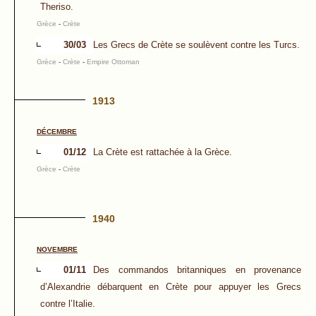
Theriso.
Grèce
-
Crète
30/03
Les Grecs de Crète se soulèvent contre les Turcs.
Grèce
-
Crète
-
Empire Ottoman
1913
DÉCEMBRE
01/12
La Crète est rattachée à la Grèce.
Grèce
-
Crète
1940
NOVEMBRE
01/11
Des commandos britanniques en provenance
d’Alexandrie débarquent en Crète pour appuyer les Grecs
contre l’Italie.