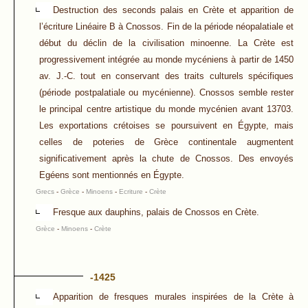
Destruction des seconds palais en Crète et apparition de
l’écriture Linéaire B à Cnossos. Fin de la période néopalatiale et
début du déclin de la civilisation minoenne. La Crète est
progressivement intégrée au monde mycéniens à partir de 1450
av. J.-C. tout en conservant des traits culturels spécifiques
(période postpalatiale ou mycénienne). Cnossos semble rester
le principal centre artistique du monde mycénien avant 13703.
Les exportations crétoises se poursuivent en Égypte, mais
celles de poteries de Grèce continentale augmentent
significativement après la chute de Cnossos. Des envoyés
Egéens sont mentionnés en Égypte.
Grecs
-
Grèce
-
Minoens
-
Ecriture
-
Crète
Fresque aux dauphins, palais de Cnossos en Crète.
Grèce
-
Minoens
-
Crète
-1425
Apparition de fresques murales inspirées de la Crète à