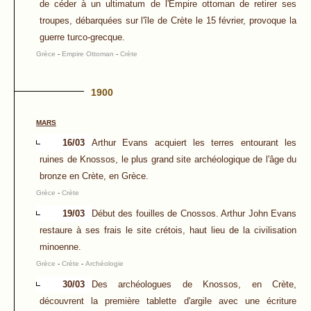
de céder à un ultimatum de l'Empire ottoman de retirer ses
troupes, débarquées sur l'île de Crète le 15 février, provoque la
guerre turco-grecque.
Grèce
-
Empire Ottoman
-
Crète
1900
MARS
16/03
Arthur Evans acquiert les terres entourant les
ruines de Knossos, le plus grand site archéologique de l'âge du
bronze en Crète, en Grèce.
Grèce
-
Crète
19/03
Début des fouilles de Cnossos. Arthur John Evans
restaure à ses frais le site crétois, haut lieu de la civilisation
minoenne.
Grèce
-
Crète
-
Archéologie
30/03
Des archéologues de Knossos, en Crète,
découvrent la première tablette d'argile avec une écriture