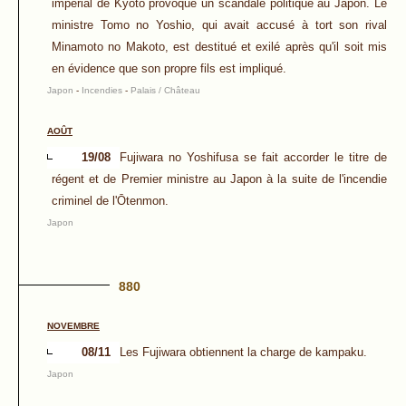
impérial de Kyōto provoque un scandale politique au Japon. Le
ministre Tomo no Yoshio, qui avait accusé à tort son rival
Minamoto no Makoto, est destitué et exilé après qu'il soit mis
en évidence que son propre fils est impliqué.
Japon
-
Incendies
-
Palais / Château
AOÛT
19/08
Fujiwara no Yoshifusa se fait accorder le titre de
régent et de Premier ministre au Japon à la suite de l'incendie
criminel de l'Ōtenmon.
Japon
880
NOVEMBRE
08/11
Les Fujiwara obtiennent la charge de kampaku.
Japon