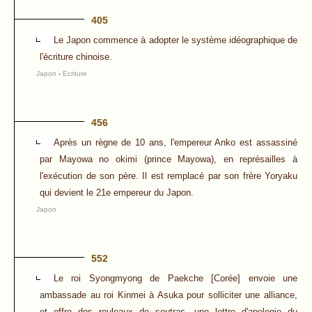
405
Le Japon commence à adopter le système idéographique de
l'écriture chinoise.
Japon
-
Ecriture
456
Après un règne de 10 ans, l'empereur Anko est assassiné
par Mayowa no okimi (prince Mayowa), en représailles à
l'exécution de son père. Il est remplacé par son frère Yoryaku
qui devient le 21e empereur du Japon.
Japon
552
Le roi Syongmyong de Paekche [Corée] envoie une
ambassade au roi Kinmei à Asuka pour solliciter une alliance,
et offre des rouleaux de soutras, une lettre d'apologie du