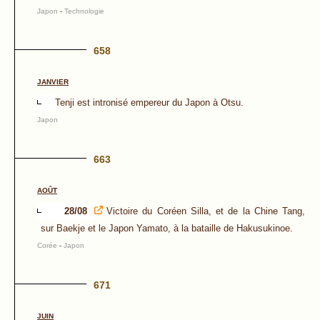
Japon
-
Technologie
658
JANVIER
Tenji est intronisé empereur du Japon à Otsu.
Japon
663
AOÛT
28/08
Victoire du Coréen Silla, et de la Chine Tang,
sur Baekje et le Japon Yamato, à la bataille de Hakusukinoe.
Corée
-
Japon
671
JUIN