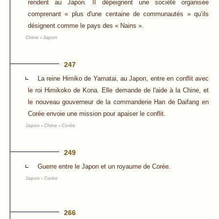
rendent au Japon. Il dépeignent une société organisée
comprenant « plus d'une centaine de communautés » qu’ils
désignent comme le pays des « Nains ».
Chine
-
Japon
247
La reine Himiko de Yamatai, au Japon, entre en conflit avec
le roi Himikoko de Kona. Elle demande de l'aide à la Chine, et
le nouveau gouverneur de la commanderie Han de Daifang en
Corée envoie une mission pour apaiser le conflit.
Japon
-
Chine
-
Corée
249
Guerre entre le Japon et un royaume de Corée.
Japon
-
Corée
266