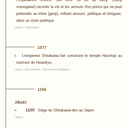
monogatari) raconte la vie et les amours d'un prince qui ne peut
prétendre au trône (genji), mêlant amours, politique et intrigues,
dans un style poétique.
Japon
-
Littérature
1077
L'empereur Shirakawa fait construire le temple Hosshoji au
nord-est de Heiankyo.
Japon
-
Boudhisme
-
Monument Religieux
1156
JUILLET
11/07
Siège du Shirakawa-den au Japon.
Japon