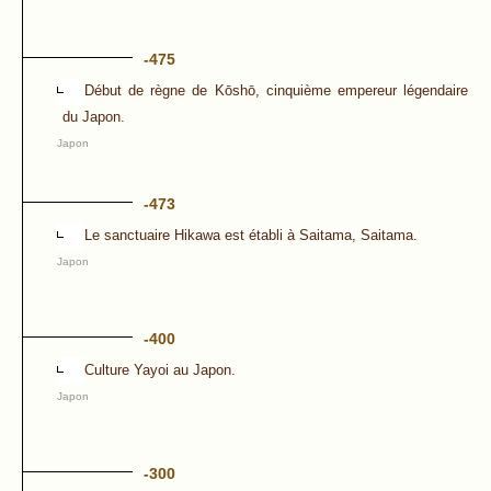
-475
Début de règne de Kōshō, cinquième empereur légendaire
du Japon.
Japon
-473
Le sanctuaire Hikawa est établi à Saitama, Saitama.
Japon
-400
Culture Yayoi au Japon.
Japon
-300