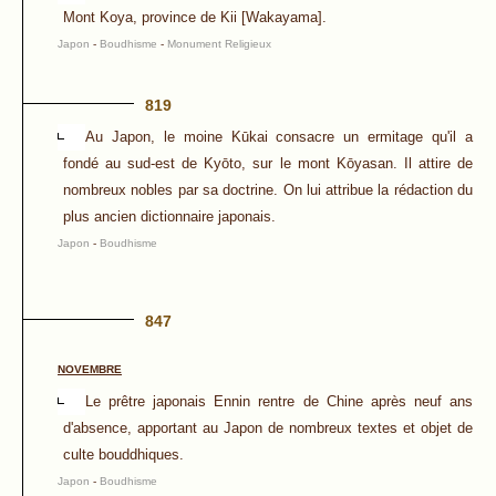
Mont Koya, province de Kii [Wakayama].
Japon
-
Boudhisme
-
Monument Religieux
819
Au Japon, le moine Kūkai consacre un ermitage qu'il a
fondé au sud-est de Kyōto, sur le mont Kōyasan. Il attire de
nombreux nobles par sa doctrine. On lui attribue la rédaction du
plus ancien dictionnaire japonais.
Japon
-
Boudhisme
847
NOVEMBRE
Le prêtre japonais Ennin rentre de Chine après neuf ans
d'absence, apportant au Japon de nombreux textes et objet de
culte bouddhiques.
Japon
-
Boudhisme