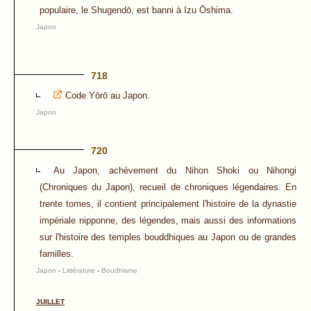
populaire, le Shugendō, est banni à Izu Ōshima.
Japon
718
Code Yōrō au Japon.
Japon
720
Au Japon, achèvement du Nihon Shoki ou Nihongi
(Chroniques du Japon), recueil de chroniques légendaires. En
trente tomes, il contient principalement l'histoire de la dynastie
impériale nipponne, des légendes, mais aussi des informations
sur l'histoire des temples bouddhiques au Japon ou de grandes
familles.
Japon
-
Littérature
-
Boudhisme
JUILLET