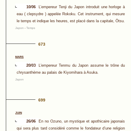
10/06
L’empereur Tenji du Japon introduit une horloge à
eau ( clepsydre ) appelée Rokoku. Cet instrument, qui mesure
le temps et indique les heures, est placé dans la capitale, Ōtsu.
Japon
-
Temps
673
MARS
20/03
L'empereur Tenmu du Japon assume le trône du
chrysanthème au palais de Kiyomihara à Asuka.
Japon
699
JUIN
26/06
En no Ozuno, un mystique et apothicaire japonais
qui sera plus tard considéré comme le fondateur d’une religion