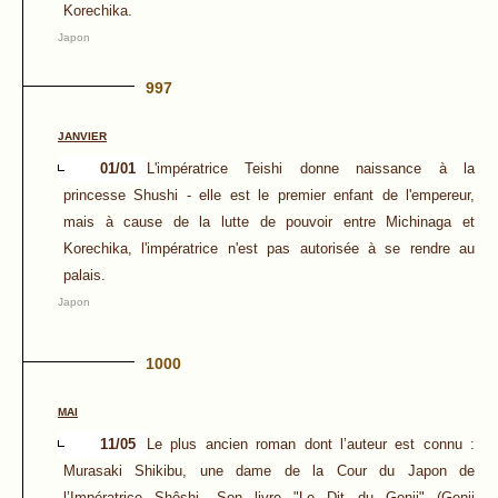
Korechika.
Japon
997
JANVIER
01/01
L'impératrice Teishi donne naissance à la
princesse Shushi - elle est le premier enfant de l'empereur,
mais à cause de la lutte de pouvoir entre Michinaga et
Korechika, l'impératrice n'est pas autorisée à se rendre au
palais.
Japon
1000
MAI
11/05
Le plus ancien roman dont l’auteur est connu :
Murasaki Shikibu, une dame de la Cour du Japon de
l’Impératrice Shôshi. Son livre "Le Dit du Genji" (Genji