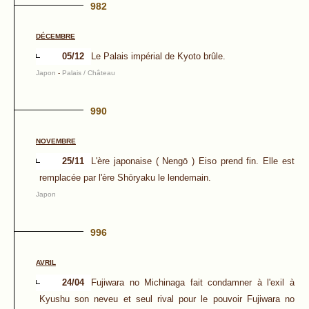
982
DÉCEMBRE
05/12
Le Palais impérial de Kyoto brûle.
Japon
-
Palais / Château
990
NOVEMBRE
25/11
L'ère japonaise ( Nengō ) Eiso prend fin. Elle est
remplacée par l'ère Shōryaku le lendemain.
Japon
996
AVRIL
24/04
Fujiwara no Michinaga fait condamner à l'exil à
Kyushu son neveu et seul rival pour le pouvoir Fujiwara no