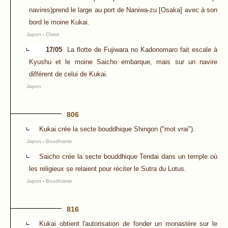
navires)prend le large au port de Naniwa-zu [Osaka] avec à son
bord le moine Kukai.
Japon
-
Chine
17/05
La flotte de Fujiwara no Kadonomaro fait escale à
Kyushu et le moine Saicho embarque, mais sur un navire
différent de celui de Kukai.
Japon
806
Kukai crée la secte bouddhique Shingon ("mot vrai").
Japon
-
Boudhisme
Saicho crée la secte bouddhique Tendai dans un temple où
les religieux se relaient pour réciter le Sutra du Lotus.
Japon
-
Boudhisme
816
Kukai obtient l'autorisation de fonder un monastère sur le