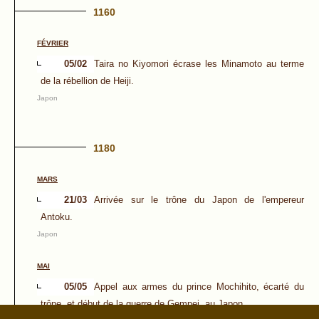
1160
FÉVRIER
05/02
Taira no Kiyomori écrase les Minamoto au terme
de la rébellion de Heiji.
Japon
1180
MARS
21/03
Arrivée sur le trône du Japon de l'empereur
Antoku.
Japon
MAI
05/05
Appel aux armes du prince Mochihito, écarté du
trône, et début de la guerre de Gempei, au Japon.