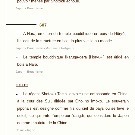
pouvoir menée par Shōtoku échoue.
Japon
-
Boudhisme
607
A Nara, érection du temple bouddhique en bois de Hōryū-ji.
Il s'agit de la structure en bois la plus vieille au monde.
Japon
-
Boudhisme
-
Monument Religieux
Le temple bouddhique Ikaruga-dera [Horyu-ji] est érigé en
bois à Nara.
Japon
-
Boudhisme
JUILLET
Le régent Shotoku Taishi envoie une ambassade en Chine,
à la cour des Sui, dirigée par Ono no Imoko. Le souverain
japonais est désigné comme fils du ciel du pays où se lève le
soleil, ce qui irrite l'empereur Yangdi, qui considère le Japon
comme tributaire de la Chine.
Chine
-
Japon