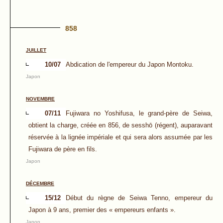
858
JUILLET
10/07
Abdication de l'empereur du Japon Montoku.
Japon
NOVEMBRE
07/11
Fujiwara no Yoshifusa, le grand-père de Seiwa,
obtient la charge, créée en 856, de sesshō (régent), auparavant
réservée à la lignée impériale et qui sera alors assumée par les
Fujiwara de père en fils.
Japon
DÉCEMBRE
15/12
Début du règne de Seiwa Tenno, empereur du
Japon à 9 ans, premier des « empereurs enfants ».
Japon