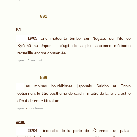
861
MAI
19/05
Une météorite tombe sur Nōgata, sur l'île de
Kyūshū au Japon. Il s'agit de la plus ancienne météorite
recueillie encore conservée.
Japon
-
Astronomie
866
Les moines bouddhistes japonais Saichō et Ennin
obtiennent le titre posthume de daishi, maître de la loi ; c’est le
début de cette titulature.
Japon
-
Boudhisme
AVRIL
28/04
L'incendie de la porte de l'Ōtenmon, au palais