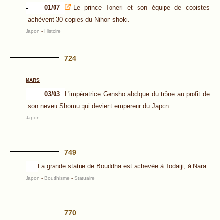
01/07
Le prince Toneri et son équipe de copistes
achèvent 30 copies du Nihon shoki.
Japon
-
Histoire
724
MARS
03/03
L'impératrice Genshō abdique du trône au profit de
son neveu Shōmu qui devient empereur du Japon.
Japon
749
La grande statue de Bouddha est achevée à Todaiji, à Nara.
Japon
-
Boudhisme
-
Statuaire
770