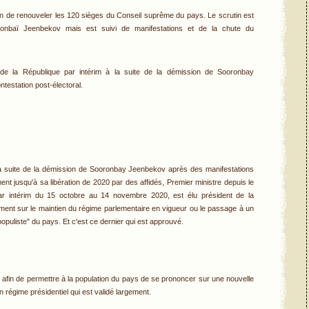
 afin de renouveler les 120 sièges du Conseil suprême du pays. Le scrutin est
oronbaï Jeenbekov mais est suivi de manifestations et de la chute du
de la République par intérim à la suite de la démission de Sooronbay
estation post-électoral.
 à la suite de la démission de Sooronbay Jeenbekov après des manifestations
 jusqu'à sa libération de 2020 par des affidés, Premier ministre depuis le
ar intérim du 15 octobre au 14 novembre 2020, est élu président de la
ent sur le maintien du régime parlementaire en vigueur ou le passage à un
populiste" du pays. Et c'est ce dernier qui est approuvé.
u afin de permettre à la population du pays de se prononcer sur une nouvelle
régime présidentiel qui est validé largement.