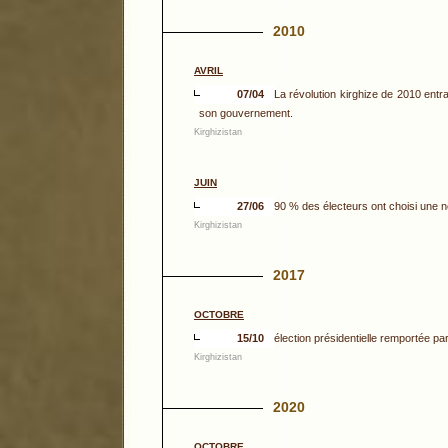
2010
AVRIL
07/04
La révolution kirghize de 2010 ent
son gouvernement.
Kirghizistan
JUIN
27/06
90 % des électeurs ont choisi une no
Kirghizistan
2017
OCTOBRE
15/10
élection présidentielle remportée p
Kirghizistan
2020
OCTOBRE