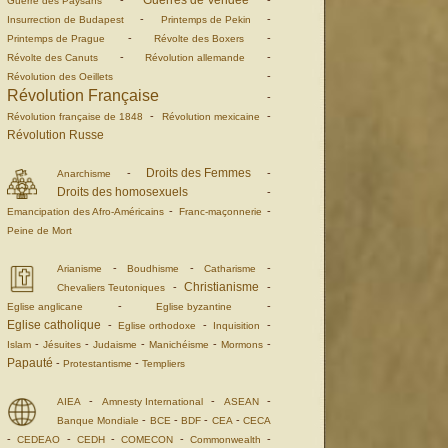
Guerres de Vendée
-
-
Guerre des Paysans
-
-
Insurrection de Budapest
Printemps de Pekin
-
-
Printemps de Prague
Révolte des Boxers
-
-
Révolte des Canuts
Révolution allemande
-
Révolution des Oeillets
Révolution Française
-
-
-
Révolution française de 1848
Révolution mexicaine
Révolution Russe
Droits des Femmes
-
-
Anarchisme
Droits des homosexuels
-
-
-
Emancipation des Afro-Américains
Franc-maçonnerie
Peine de Mort
-
-
-
Arianisme
Boudhisme
Catharisme
Christianisme
-
-
Chevaliers Teutoniques
-
-
Eglise anglicane
Eglise byzantine
Eglise catholique
-
-
-
Eglise orthodoxe
Inquisition
-
-
-
-
-
Islam
Jésuites
Judaisme
Manichéisme
Mormons
Papauté
-
-
Protestantisme
Templiers
-
-
-
AIEA
Amnesty International
ASEAN
-
-
-
-
Banque Mondiale
BCE
BDF
CEA
CECA
-
-
-
-
-
CEDEAO
CEDH
COMECON
Commonwealth