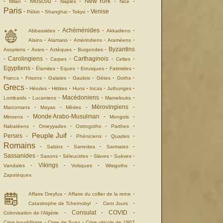
Moscou
New York
-
-
-
-
-
-
Milan
Naples
Nice
Paris
Venise
-
-
-
-
Pékin
Shanghai
Tokyo
Achéménides
-
-
-
Abbassides
Akkadiens
-
-
-
-
Alains
Alamans
Amérindiens
Araméens
Byzantins
-
-
-
-
Assyriens
Avars
Aztèques
Burgondes
Carolingiens
Carthaginois
-
-
-
-
-
Carpes
Celtes
Egyptiens
-
-
-
-
-
Élamites
Eques
Etrusques
Fatimides
-
-
-
-
-
-
Francs
Frisons
Galates
Gaulois
Gètes
Goths
Grecs
-
-
-
-
-
-
Hérules
Hittites
Huns
Incas
Juthunges
Macédoniens
-
-
-
-
Lombards
Lucaniens
Mamelouks
Mérovingiens
-
-
-
-
Marcomans
Mayas
Mèdes
Monde Arabo-Musulman
-
-
-
Minoens
Mongols
-
-
-
-
Nabatéens
Omeyyades
Ostrogoths
Parthes
Peuple Juif
Perses
-
-
-
-
Phéniciens
Quades
Romains
-
-
-
-
Sabins
Samnites
Sarmates
Sassanides
-
-
-
-
-
Saxons
Séleucides
Slaves
Suèves
Vikings
-
-
-
-
Vandales
Volsques
Wisigoths
Zapotèques
-
-
Affaire Dreyfus
Affaire du collier de la reine
-
-
Catastrophe de Tchernobyl
Cent Jours
Consulat
COVID
-
-
-
Colonisation de l'Algérie
-
-
Crise bouddhiste
Crise de Suez
Crise viticole de 1907