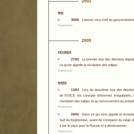
2002
MAI
30/05
L’ancien vice-chef du gouvernement,
Kirghizistan
2005
FÉVRIER
27/02
Le premier tour des élections législa
ce qu'on appelle la révolution des tulipes.
Kirghizistan
MARS
13/03
Lors du deuxième tour des élection
de l'OSCE ont constaté d'énormes irrégularités, 
révolution des tulipes et au renversement du prési
Kirghizistan
24/03
Dans ce qui sera appelé la révoluti
Sud du Kirghizistan, avant de s'emparer du siège du
à fuir le pays pour la Russie et à démissionner.
Kirghizistan