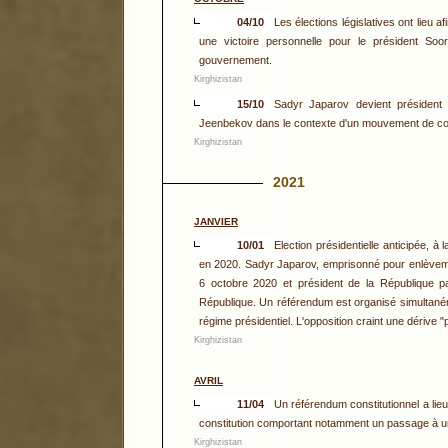
04/10
Les élections législatives ont lieu
une victoire personnelle pour le président So
gouvernement.
Kirghizistan
15/10
Sadyr Japarov devient président 
Jeenbekov dans le contexte d'un mouvement de cont
Kirghizistan
2021
JANVIER
10/01
Election présidentielle anticipée,
en 2020. Sadyr Japarov, emprisonné pour enlèvement
6 octobre 2020 et président de la République p
République. Un référendum est organisé simultaném
régime présidentiel. L'opposition craint une dérive "
Kirghizistan
AVRIL
11/04
Un référendum constitutionnel a lie
constitution comportant notamment un passage à un 
Kirghizistan