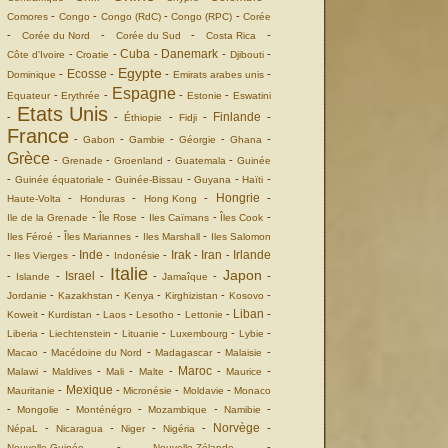
-
-
-
-
Comores
Congo
Congo (RdC)
Congo (RPC)
Corée
-
-
-
-
Corée du Nord
Corée du Sud
Costa Rica
Cuba
Danemark
-
-
-
-
-
Côte d'Ivoire
Croatie
Djibouti
Egypte
Ecosse
-
-
-
-
Dominique
Emirats arabes unis
Espagne
-
-
-
-
Equateur
Erythrée
Estonie
Eswatini
Etats Unis
Finlande
-
-
-
-
-
Éthiopie
Fidji
France
-
-
-
-
-
Gabon
Gambie
Géorgie
Ghana
Grèce
-
-
-
-
Grenade
Groenland
Guatemala
Guinée
-
-
-
-
-
Guinée équatoriale
Guinée-Bissau
Guyana
Haïti
Hongrie
-
-
-
-
Haute-Volta
Honduras
Hong Kong
-
-
-
-
Ile de la Grenade
Île Rose
Iles Caïmans
Îles Cook
-
-
-
Iles Féroé
Îles Mariannes
Iles Marshall
Iles Salomon
Inde
Irak
Iran
Irlande
-
-
-
-
-
-
Iles Vierges
Indonésie
Italie
Japon
Israel
-
-
-
-
-
-
Islande
Jamaîque
-
-
-
-
-
Jordanie
Kazakhstan
Kenya
Kirghizistan
Kosovo
Liban
-
-
-
-
-
-
Koweit
Kurdistan
Laos
Lesotho
Lettonie
-
-
-
-
-
Liberia
Liechtenstein
Lituanie
Luxembourg
Lybie
-
-
-
-
Macao
Macédoine du Nord
Madagascar
Malaisie
Maroc
-
-
-
-
-
-
Malawi
Maldives
Mali
Malte
Maurice
Mexique
-
-
-
-
Mauritanie
Micronésie
Moldavie
Monaco
-
-
-
-
-
Mongolie
Monténégro
Mozambique
Namibie
Norvège
-
-
-
-
-
NépaL
Nicaragua
Niger
Nigéria
-
-
Nouvelle Guinée
Nouvelle Zélande