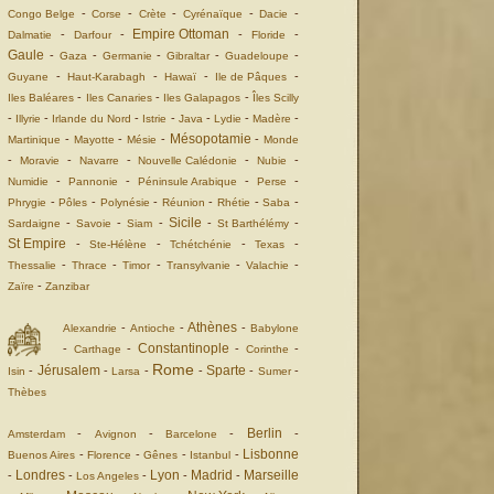
-
-
-
-
-
Congo Belge
Corse
Crète
Cyrénaïque
Dacie
Empire Ottoman
-
-
-
-
Dalmatie
Darfour
Floride
Gaule
-
-
-
-
-
Gaza
Germanie
Gibraltar
Guadeloupe
-
-
-
-
Guyane
Haut-Karabagh
Hawaï
Ile de Pâques
-
-
-
Iles Baléares
Iles Canaries
Iles Galapagos
Îles Scilly
-
-
-
-
-
-
-
Illyrie
Irlande du Nord
Istrie
Java
Lydie
Madère
Mésopotamie
-
-
-
-
Martinique
Mayotte
Mésie
Monde
-
-
-
-
-
Moravie
Navarre
Nouvelle Calédonie
Nubie
-
-
-
-
Numidie
Pannonie
Péninsule Arabique
Perse
-
-
-
-
-
-
Phrygie
Pôles
Polynésie
Réunion
Rhétie
Saba
Sicile
-
-
-
-
-
Sardaigne
Savoie
Siam
St Barthélémy
St Empire
-
-
-
-
Ste-Hélène
Tchétchénie
Texas
-
-
-
-
-
Thessalie
Thrace
Timor
Transylvanie
Valachie
-
Zaïre
Zanzibar
Athènes
-
-
-
Alexandrie
Antioche
Babylone
Constantinople
-
-
-
-
Carthage
Corinthe
Rome
Jérusalem
Sparte
-
-
-
-
-
-
Isin
Larsa
Sumer
Thèbes
Berlin
-
-
-
-
Amsterdam
Avignon
Barcelone
Lisbonne
-
-
-
-
Buenos Aires
Florence
Gênes
Istanbul
Londres
Lyon
Madrid
Marseille
-
-
-
-
-
Los Angeles