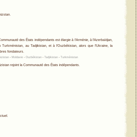
hizstan.
ommunauté des États indépendants est élargie à l'Arménie, à l'Azerbaïdjan,
 Turkménistan, au Tadjikistan, et à l'Ouzbékistan, alors que l'Ukraine, la
mbres fondateurs.
hizistan
-
Moldavie
-
Ouzbékistan
-
Tadjikistan
-
Turkménistan
izistan rejoint la Communauté des États indépendants.
ctuel.