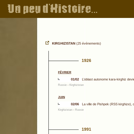
KIRGHIZISTAN
(25 événements)
1926
FÉVRIER
01/02
L’oblast autonome kara-kirghiz devie
Russie
-
Kirghizistan
JUIN
02/06
La ville de Pishpek (RSS kirghize)
Kirghizistan
-
Russie
1991