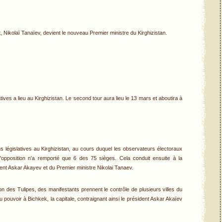
 Nikolaï Tanaïev, devient le nouveau Premier ministre du Kirghizistan.
tives a lieu au Kirghizistan. Le second tour aura lieu le 13 mars et aboutira à
s législatives au Kirghizistan, au cours duquel les observateurs électoraux
l'opposition n'a remporté que 6 des 75 sièges. Cela conduit ensuite à la
dent Askar Akayev et du Premier ministre Nikolai Tanaev.
on des Tulipes, des manifestants prennent le contrôle de plusieurs villes du
 pouvoir à Bichkek, la capitale, contraignant ainsi le président Askar Akaïev