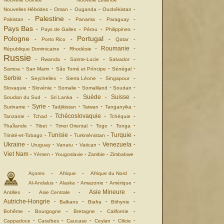
-
-
-
-
Nouvelles Hébrides
Oman
Ouganda
Ouzbékistan
Palestine
-
-
-
-
Pakistan
Panama
Paraguay
Pays Bas
-
-
-
-
Pays de Galles
Pérou
Philippines
Pologne
Portugal
-
-
-
-
Porto Rico
Qatar
Roumanie
-
-
-
République Dominicaine
Rhodésie
Russie
-
-
-
-
Rwanda
Sainte-Lucie
Salvador
-
-
-
-
Samoa
San Marin
São Tomé et Príncipe
Sénégal
Serbie
-
-
-
-
Seychelles
Sierra Léone
Singapour
-
-
-
-
-
Slovaquie
Slovénie
Somalie
Somaliland
Soudan
Suède
Suisse
-
-
-
-
Soudan du Sud
Sri Lanka
Syrie
-
-
-
-
-
Suriname
Tadjikistan
Taiwan
Tanganyika
Tchécoslovaquie
-
-
-
-
Tanzanie
Tchad
Tchéquie
-
-
-
-
-
Thaîlande
Tibet
Timor Oriental
Togo
Tonga
Tunisie
Turquie
-
-
-
-
Trinité-et-Tobago
Turkménistan
Ukraine
Venezuela
-
-
-
-
-
Uruguay
Vanatu
Vatican
Viet Nam
-
-
-
-
Yémen
Yougoslavie
Zambie
Zimbabwe
-
-
-
Açores
Afrique
Afrique du Nord
-
-
-
-
Al-Andalus
Alaska
Amazonie
Amérique
Asie Mineure
-
-
-
Antilles
Asie Centrale
Autriche-Hongrie
-
-
-
-
Balkans
Biafra
Bithynie
-
-
-
-
Bohême
Bourgogne
Bretagne
Californie
-
-
-
-
-
Cappadoce
Caraïbes
Caucase
Ceylan
Cilicie