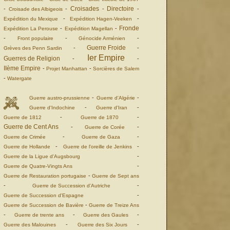
Croisades
Directoire
-
-
-
-
Croisade des Albigeois
-
-
Expédition du Mexique
Expédition Hagen-Veeken
Fronde
-
-
Expédition La Perouse
Expédition Magellan
-
-
-
Front populaire
Génocide Arménien
Guerre Froide
-
-
Grèves des Penn Sardin
Ier Empire
Guerres de Religion
-
-
IIème Empire
-
-
Projet Manhattan
Sorcières de Salem
-
Watergate
-
-
Guerre austro-prussienne
Guerre d'Algérie
-
-
Guerre d'Indochine
Guerre d'Iran
-
-
Guerre de 1812
Guerre de 1870
Guerre de Cent Ans
-
-
Guerre de Corée
-
-
Guerre de Crimée
Guerre de Gaza
-
-
Guerre de Hollande
Guerre de l'oreille de Jenkins
-
Guerre de la Ligue d'Augsbourg
-
Guerre de Quatre-Vingts Ans
-
Guerre de Restauration portugaise
Guerre de Sept ans
-
-
Guerre de Succession d'Autriche
-
Guerre de Succession d'Espagne
-
Guerre de Succession de Bavière
Guerre de Treize Ans
-
-
-
Guerre de trente ans
Guerre des Gaules
-
-
Guerre des Malouines
Guerre des Six Jours