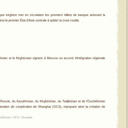
ue kirghize met en circulation les premiers billets de banque arborant la
nsi le premier État d'Asie centrale à quitter la zone rouble.
khstan et le Kirghizstan signent à Moscou un accord d'intégration régionale
 Russie, du Kazakhstan, du Kirghizistan, du Tadjikistan et de l’Ouzbékistan
anisation de coopération de Shanghai (OCS), marquant ainsi la création de
békistan
-
OCS
-
Shanghai