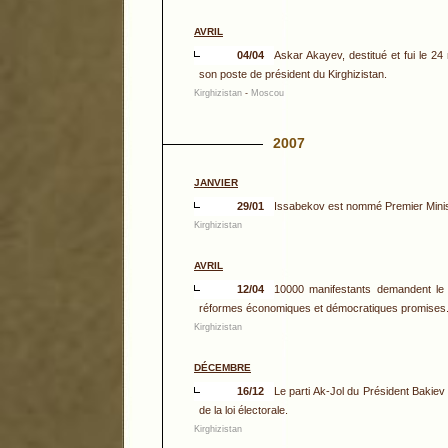
AVRIL
04/04
Askar Akayev, destitué et fui le 2
son poste de président du Kirghizistan.
Kirghizistan
-
Moscou
2007
JANVIER
29/01
Issabekov est nommé Premier Minist
Kirghizistan
AVRIL
12/04
10000 manifestants demandent le
réformes économiques et démocratiques promises
Kirghizistan
DÉCEMBRE
16/12
Le parti Ak-Jol du Président Bakiev
de la loi électorale.
Kirghizistan