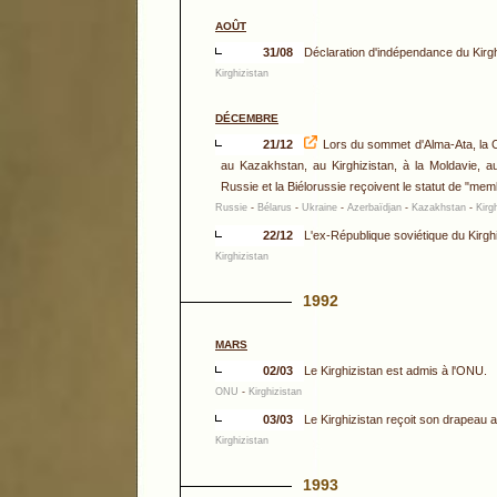
AOÛT
31/08
Déclaration d'indépendance du Kirg
Kirghizistan
DÉCEMBRE
21/12
Lors du sommet d'Alma-Ata, la C
au Kazakhstan, au Kirghizistan, à la Moldavie, au
Russie et la Biélorussie reçoivent le statut de "me
Russie
-
Bélarus
-
Ukraine
-
Azerbaïdjan
-
Kazakhstan
-
Kirg
22/12
L'ex-République soviétique du Kirgh
Kirghizistan
1992
MARS
02/03
Le Kirghizistan est admis à l'ONU.
ONU
-
Kirghizistan
03/03
Le Kirghizistan reçoit son drapeau a
Kirghizistan
1993