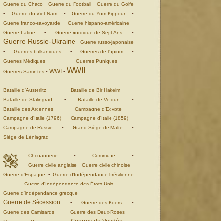
-
-
Guerre du Chaco
Guerre du Football
Guerre du Golfe
-
-
-
Guerre du Viet Nam
Guerre du Yom Kippour
-
-
Guerre franco-savoyarde
Guerre hispano-américaine
-
-
Guerre Latine
Guerre nordique de Sept Ans
Guerre Russie-Ukraine
-
Guerre russo-japonaise
-
-
-
Guerres balkaniques
Guerres de l'opium
-
-
Guerres Médiques
Guerres Puniques
WWII
WWI
-
-
Guerres Samnites
-
-
Bataille d'Austerlitz
Bataille de Bir Hakeim
-
-
Bataille de Stalingrad
Bataille de Verdun
-
-
Bataille des Ardennes
Campagne d'Egypte
-
-
Campagne d'Italie (1796)
Campagne d'Italie (1859)
-
-
Campagne de Russie
Grand Siège de Malte
Siège de Léningrad
-
-
Chouannerie
Commune
-
-
Guerre civile anglaise
Guerre civile chinoise
-
Guerre d'Espagne
Guerre d'Indépendance brésilienne
-
-
Guerre d'Indépendance des États-Unis
-
Guerre d'indépendance grecque
Guerre de Sécession
-
-
Guerre des Boers
-
-
Guerre des Camisards
Guerre des Deux-Roses