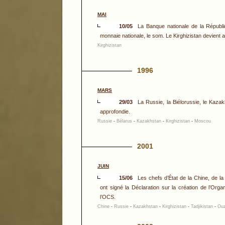
MAI
10/05
La Banque nationale de la Républiq
monnaie nationale, le som. Le Kirghizistan devient ai
Kirghizistan
1996
MARS
29/03
La Russie, la Biélorussie, le Kaza
approfondie.
Russie
-
Bélarus
-
Kazakhstan
-
Kirghizistan
-
Moscou
2001
JUIN
15/06
Les chefs d’État de la Chine, de la
ont signé la Déclaration sur la création de l’Org
l’OCS.
Chine
-
Russie
-
Kazakhstan
-
Kirghizistan
-
Tadjikistan
-
Ouz