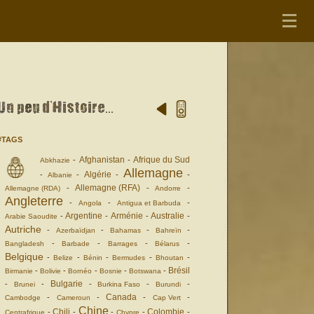
#TAGS
Afghanistan
Afrique du Sud
-
-
Abkhazie
Allemagne
Algérie
-
-
-
-
Albanie
Allemagne (RFA)
-
-
-
Allemagne (RDA)
Andorre
Angleterre
-
-
-
Angola
Antigua et Barbuda
Argentine
Arménie
Australie
-
-
-
-
Arabie Saoudite
Autriche
-
-
-
-
Azerbaïdjan
Bahamas
Bahreïn
-
-
-
-
Bangladesh
Barbade
Barrages
Bélarus
Belgique
-
-
-
-
-
Belize
Bénin
Bermudes
Bhoutan
Brésil
-
-
-
-
-
Birmanie
Bolivie
Bornéo
Bosnie
Botswana
Bulgarie
-
-
-
-
-
Brunei
Burkina Faso
Burundi
Canada
-
-
-
-
Cambodge
Cameroun
Cap Vert
Chine
Chili
Colombie
-
-
-
-
-
Centrafrique
Chypre