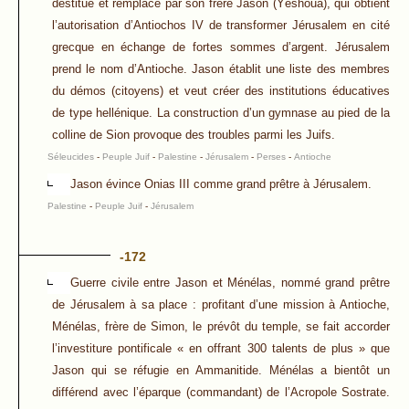
destitué et remplacé par son frère Jason (Yéshoua), qui obtient
l’autorisation d’Antiochos IV de transformer Jérusalem en cité
grecque en échange de fortes sommes d’argent. Jérusalem
prend le nom d’Antioche. Jason établit une liste des membres
du démos (citoyens) et veut créer des institutions éducatives
de type hellénique. La construction d’un gymnase au pied de la
colline de Sion provoque des troubles parmi les Juifs.
Séleucides
-
Peuple Juif
-
Palestine
-
Jérusalem
-
Perses
-
Antioche
Jason évince Onias III comme grand prêtre à Jérusalem.
Palestine
-
Peuple Juif
-
Jérusalem
-172
Guerre civile entre Jason et Ménélas, nommé grand prêtre
de Jérusalem à sa place : profitant d’une mission à Antioche,
Ménélas, frère de Simon, le prévôt du temple, se fait accorder
l’investiture pontificale « en offrant 300 talents de plus » que
Jason qui se réfugie en Ammanitide. Ménélas a bientôt un
différend avec l’éparque (commandant) de l’Acropole Sostrate.