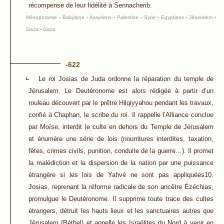
récompense de leur fidélité à Sennacherib.
Mésopotamie
-
Babylone
-
Assyriens
-
Palestine
-
Syrie
-
Egyptiens
-
Jérusalem
-
Gaza
-
Gaza
-622
Le roi Josias de Juda ordonne la réparation du temple de
Jérusalem. Le Deutéronome est alors rédigée à partir d’un
rouleau découvert par le prêtre Hilqiyyahou pendant les travaux,
confié à Chaphan, le scribe du roi. Il rappelle l’Alliance conclue
par Moïse, interdit le culte en dehors du Temple de Jérusalem
et énumère une série de lois (nourritures interdites, taxation,
fêtes, crimes civils, punition, conduite de la guerre…). Il promet
la malédiction et la dispersion de la nation par une puissance
étrangère si les lois de Yahvé ne sont pas appliquées10.
Josias, reprenant la réforme radicale de son ancêtre Ézéchias,
promulgue le Deutéronome. Il supprime toute trace des cultes
étrangers, détruit les hauts lieux et les sanctuaires autres que
Jérusalem (Béthel) et appelle les Israélites du Nord à venir en