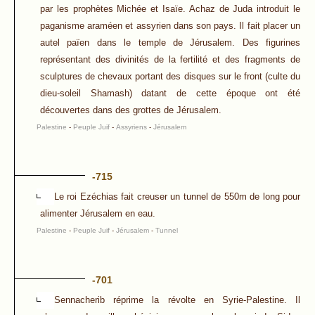
par les prophètes Michée et Isaïe. Achaz de Juda introduit le
paganisme araméen et assyrien dans son pays. Il fait placer un
autel païen dans le temple de Jérusalem. Des figurines
représentant des divinités de la fertilité et des fragments de
sculptures de chevaux portant des disques sur le front (culte du
dieu-soleil Shamash) datant de cette époque ont été
découvertes dans des grottes de Jérusalem.
Palestine
-
Peuple Juif
-
Assyriens
-
Jérusalem
-715
Le roi Ezéchias fait creuser un tunnel de 550m de long pour
alimenter Jérusalem en eau.
Palestine
-
Peuple Juif
-
Jérusalem
-
Tunnel
-701
Sennacherib réprime la révolte en Syrie-Palestine. Il