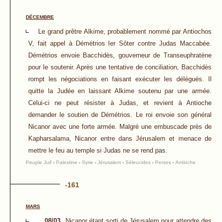
DÉCEMBRE
Le grand prêtre Alkime, probablement nommé par Antiochos
V, fait appel à Démétrios Ier Sôter contre Judas Maccabée.
Démétrios envoie Bacchidès, gouverneur de Transeuphratène
pour le soutenir. Après une tentative de conciliation, Bacchidès
rompt les négociations en faisant exécuter les délégués. Il
quitte la Judée en laissant Alkime soutenu par une armée.
Celui-ci ne peut résister à Judas, et revient à Antioche
demander le soutien de Démétrios. Le roi envoie son général
Nicanor avec une forte armée. Malgré une embuscade près de
Kapharsalama, Nicanor entre dans Jérusalem et menace de
mettre le feu au temple si Judas ne se rend pas.
Peuple Juif
-
Palestine
-
Syrie
-
Jérusalem
-
Séleucides
-
Perses
-
Antioche
-161
MARS
08/03
Nicanor étant sorti de Jérusalem pour attendre des