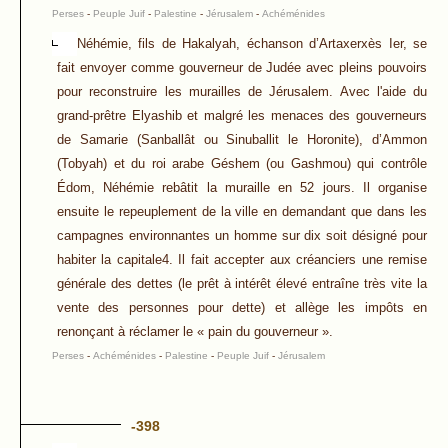
Perses
-
Peuple Juif
-
Palestine
-
Jérusalem
-
Achéménides
Néhémie, fils de Hakalyah, échanson d’Artaxerxès Ier, se
fait envoyer comme gouverneur de Judée avec pleins pouvoirs
pour reconstruire les murailles de Jérusalem. Avec l'aide du
grand-prêtre Elyashib et malgré les menaces des gouverneurs
de Samarie (Sanballât ou Sinuballit le Horonite), d’Ammon
(Tobyah) et du roi arabe Géshem (ou Gashmou) qui contrôle
Édom, Néhémie rebâtit la muraille en 52 jours. Il organise
ensuite le repeuplement de la ville en demandant que dans les
campagnes environnantes un homme sur dix soit désigné pour
habiter la capitale4. Il fait accepter aux créanciers une remise
générale des dettes (le prêt à intérêt élevé entraîne très vite la
vente des personnes pour dette) et allège les impôts en
renonçant à réclamer le « pain du gouverneur ».
Perses
-
Achéménides
-
Palestine
-
Peuple Juif
-
Jérusalem
-398