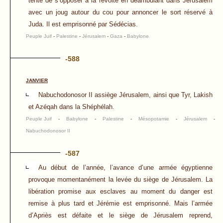
tente de s’opposer à la révolte en déambulant dans Jérusalem
avec un joug autour du cou pour annoncer le sort réservé à
Juda. Il est emprisonné par Sédécias.
Peuple Juif
-
Palestine
-
Jérusalem
-
Gaza
-
Babylone
-588
JANVIER
Nabuchodonosor II assiège Jérusalem, ainsi que Tyr, Lakish
et Azéqah dans la Shéphélah.
Peuple Juif
-
Babylone
-
Palestine
-
Mésopotamie
-
Jérusalem
-
Nabuchodonosor II
-587
Au début de l’année, l’avance d’une armée égyptienne
provoque momentanément la levée du siège de Jérusalem. La
libération promise aux esclaves au moment du danger est
remise à plus tard et Jérémie est emprisonné. Mais l’armée
d’Apriès est défaite et le siège de Jérusalem reprend,