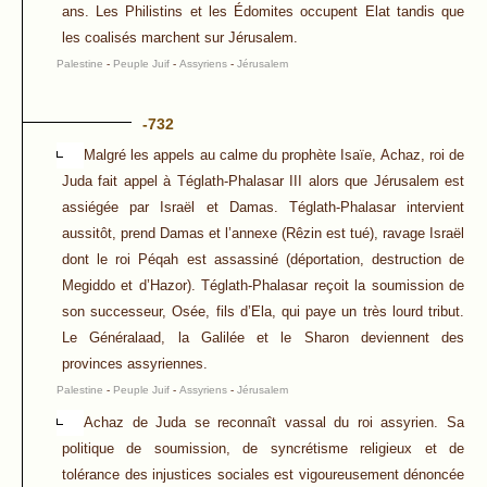
ans. Les Philistins et les Édomites occupent Elat tandis que
les coalisés marchent sur Jérusalem.
Palestine
-
Peuple Juif
-
Assyriens
-
Jérusalem
-732
Malgré les appels au calme du prophète Isaïe, Achaz, roi de
Juda fait appel à Téglath-Phalasar III alors que Jérusalem est
assiégée par Israël et Damas. Téglath-Phalasar intervient
aussitôt, prend Damas et l’annexe (Rêzin est tué), ravage Israël
dont le roi Péqah est assassiné (déportation, destruction de
Megiddo et d’Hazor). Téglath-Phalasar reçoit la soumission de
son successeur, Osée, fils d’Ela, qui paye un très lourd tribut.
Le Généralaad, la Galilée et le Sharon deviennent des
provinces assyriennes.
Palestine
-
Peuple Juif
-
Assyriens
-
Jérusalem
Achaz de Juda se reconnaît vassal du roi assyrien. Sa
politique de soumission, de syncrétisme religieux et de
tolérance des injustices sociales est vigoureusement dénoncée