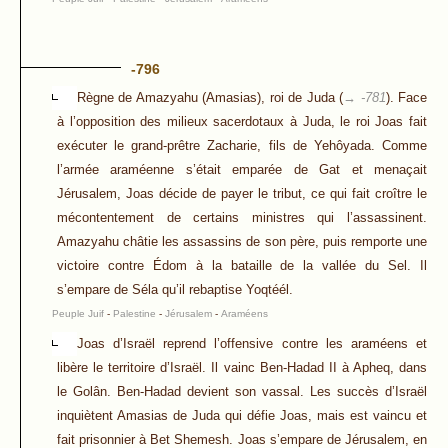
-796
Règne de Amazyahu (Amasias), roi de Juda (
→ -781
). Face
à l’opposition des milieux sacerdotaux à Juda, le roi Joas fait
exécuter le grand-prêtre Zacharie, fils de Yehôyada. Comme
l’armée araméenne s’était emparée de Gat et menaçait
Jérusalem, Joas décide de payer le tribut, ce qui fait croître le
mécontentement de certains ministres qui l’assassinent.
Amazyahu châtie les assassins de son père, puis remporte une
victoire contre Édom à la bataille de la vallée du Sel. Il
s’empare de Séla qu’il rebaptise Yoqtéél.
Peuple Juif
-
Palestine
-
Jérusalem
-
Araméens
Joas d’Israël reprend l’offensive contre les araméens et
libère le territoire d’Israël. Il vainc Ben-Hadad II à Apheq, dans
le Golân. Ben-Hadad devient son vassal. Les succès d’Israël
inquiètent Amasias de Juda qui défie Joas, mais est vaincu et
fait prisonnier à Bet Shemesh. Joas s’empare de Jérusalem, en