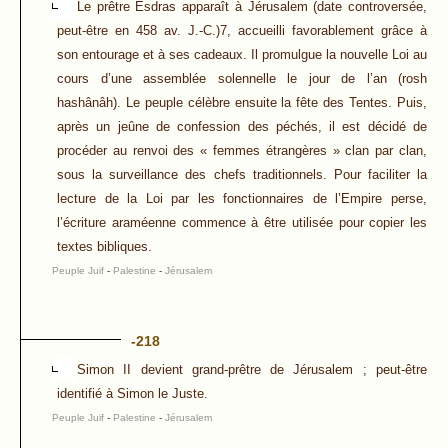
Le prêtre Esdras apparaît à Jérusalem (date controversée,
peut-être en 458 av. J.-C.)7, accueilli favorablement grâce à
son entourage et à ses cadeaux. Il promulgue la nouvelle Loi au
cours d’une assemblée solennelle le jour de l’an (rosh
hashânâh). Le peuple célèbre ensuite la fête des Tentes. Puis,
après un jeûne de confession des péchés, il est décidé de
procéder au renvoi des « femmes étrangères » clan par clan,
sous la surveillance des chefs traditionnels. Pour faciliter la
lecture de la Loi par les fonctionnaires de l’Empire perse,
l’écriture araméenne commence à être utilisée pour copier les
textes bibliques.
Peuple Juif
-
Palestine
-
Jérusalem
-218
Simon II devient grand-prêtre de Jérusalem ; peut-être
identifié à Simon le Juste.
Peuple Juif
-
Palestine
-
Jérusalem