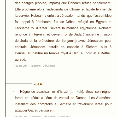
des charges (corvée, impôts) que Roboam refuse brutalement.
Elle proclame alors l’indépendance d’Israël et lapide le chef de
la corvée. Roboam s’enfuit à Jérusalem tandis que l’assemblée
fait appel à Jéroboam, fils de Nébat, réfugié en Égypte et
l’acclame roi d’Israël. Devant la menace égyptienne, Roboam
renonce à intervenir et devient roi de Juda (l’ancienne maison
de Juda et la préfecture de Benjamin) avec Jérusalem pour
capitale. Jéroboam installe sa capitale à Sichem, puis à
Pénuel, et institue un temple royal à Dan, au nord et à Béthel,
au sud.
Peuple Juif
-
Palestine
-
Jérusalem
-814
Règne de Joachaz, roi d’Israël (
→ -798
). Sous son règne,
Israël est réduit à l’état de vassal de Damas. Les Araméens
installent des comptoirs à Samarie et traversent Israël pour
attaquer Gat et Jérusalem.
Peuple Juif
-
Palestine
-
Jérusalem
-
Araméens