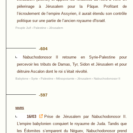
pèlerinage à Jérusalem pour la Pâque. Profitant de
l’écroulement de l’empire Assyrien, il aurait étendu son contrôle
politique sur une partie de l’ancien royaume d'Israël.
Peuple Juif
-
Palestine
-
Jérusalem
-604
Nabuchodonosor II retourne en Syrie-Palestine pour
percevoir les tributs de Damas, Tyr, Sidon et Jérusalem et pour
détruire Ascalon dont le roi s’était révolté.
Babylone
-
Syrie
-
Palestine
-
Mésopotamie
-
Jérusalem
-
Nabuchodonosor II
-597
MARS
16/03
Prise de Jérusalem par Nabuchodonosor II.
L'empire babylonien conquiert le royaume de Juda. Tandis que
les Édomites s’emparent du Néguev, Nabuchodonosor prend