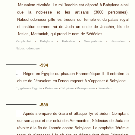
Jérusalem révoltée. Le roi Joachin est déporté à Babylone ainsi
que la noblesse et les artisans (3000 personnes).
Nabuchodonosor pille les trésors du Temple et du palais royal
et institue comme roi de Juda un oncle de Joachin, fils de
Josias, Mattaniah, qui prend le nom de Sédécias.
Peuple Juif
-
Babylone
-
Palestine
-
Mésopotamie
-
Jérusalem
-
Nabuchodonosor II
-594
Règne en Égypte du pharaon Psammétique II. Il entraîne la
chute de Jérusalem en l’encourageant à s’opposer à Babylone.
Egyptiens
-
Egypte
-
Palestine
-
Babylone
-
Mésopotamie
-
Jérusalem
-589
Apriès s’empare de Gaza et attaque Tyr et Sidon. Comptant
sur son appui et sur celui des Ammonites, Sédécias de Juda se
révolte à la fin de l’année contre Babylone. Le prophète Jérémie