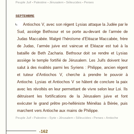
Peuple Juif
-
Palestine
-
Jérusalem
-
Séleucides
-
Perses
SEPTEMBRE
Antiochos V, avec son régent Lysias attaque la Judée par le
Sud, assiège Bethsour et se porte au-devant de l’armée de
Judas Maccabée. Malgré l’héroïsme d’Eléazar Maccabée, frère
de Judas, l’armée juive est vaincue et Eléazar est tué à la
bataille de Beth Zacharia. Bethsour doit se rendre et Lysias
assiège le temple fortifié de Jérusalem. Les Juifs doivent leur
salut à des rivalités parmi les Syriens : Philippe, ancien régent
et tuteur d’Antiochos V, cherche à prendre le pouvoir à
Antioche. Lysias et Antiochos V se hâtent de conclure la paix
avec les révoltés en leur permettant de vivre selon leur Loi. Ils
détruisent les fortifications de la Jérusalem juive et font
exécuter le grand prêtre pro-helléniste Ménélas à Bérée, puis
marchent vers Antioche aux mains de Philippe.
Peuple Juif
-
Palestine
-
Syrie
-
Jérusalem
-
Séleucides
-
Perses
-
Antioche
-162