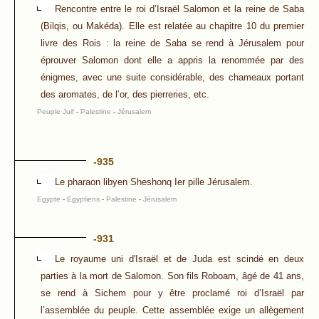
Rencontre entre le roi d’Israël Salomon et la reine de Saba
(Bilqis, ou Makéda). Elle est relatée au chapitre 10 du premier
livre des Rois : la reine de Saba se rend à Jérusalem pour
éprouver Salomon dont elle a appris la renommée par des
énigmes, avec une suite considérable, des chameaux portant
des aromates, de l’or, des pierreries, etc.
Peuple Juif
-
Palestine
-
Jérusalem
-935
Le pharaon libyen Sheshonq Ier pille Jérusalem.
Egypte
-
Egyptiens
-
Palestine
-
Jérusalem
-931
Le royaume uni d'Israël et de Juda est scindé en deux
parties à la mort de Salomon. Son fils Roboam, âgé de 41 ans,
se rend à Sichem pour y être proclamé roi d’Israël par
l’assemblée du peuple. Cette assemblée exige un allègement