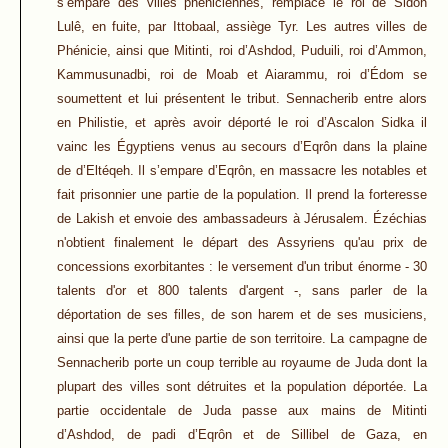
s’empare des villes phéniciennes, remplace le roi de Sidon
Lulê, en fuite, par Ittobaal, assiège Tyr. Les autres villes de
Phénicie, ainsi que Mitinti, roi d’Ashdod, Puduili, roi d’Ammon,
Kammusunadbi, roi de Moab et Aiarammu, roi d’Édom se
soumettent et lui présentent le tribut. Sennacherib entre alors
en Philistie, et après avoir déporté le roi d’Ascalon Sidka il
vainc les Égyptiens venus au secours d’Eqrôn dans la plaine
de d’Eltéqeh. Il s’empare d’Eqrôn, en massacre les notables et
fait prisonnier une partie de la population. Il prend la forteresse
de Lakish et envoie des ambassadeurs à Jérusalem. Ézéchias
n'obtient finalement le départ des Assyriens qu'au prix de
concessions exorbitantes : le versement d'un tribut énorme - 30
talents d'or et 800 talents d'argent -, sans parler de la
déportation de ses filles, de son harem et de ses musiciens,
ainsi que la perte d'une partie de son territoire. La campagne de
Sennacherib porte un coup terrible au royaume de Juda dont la
plupart des villes sont détruites et la population déportée. La
partie occidentale de Juda passe aux mains de Mitinti
d’Ashdod, de padi d’Eqrôn et de Sillibel de Gaza, en