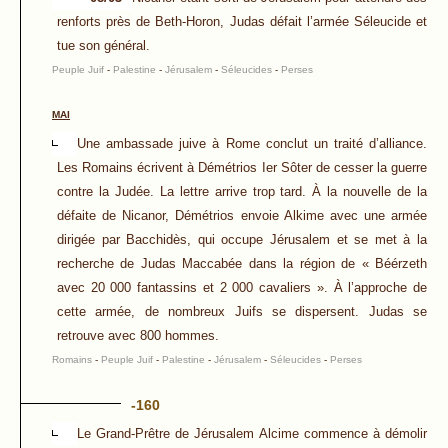
renforts près de Beth-Horon, Judas défait l’armée Séleucide et
tue son général.
Peuple Juif
-
Palestine
-
Jérusalem
-
Séleucides
-
Perses
MAI
Une ambassade juive à Rome conclut un traité d’alliance.
Les Romains écrivent à Démétrios Ier Sôter de cesser la guerre
contre la Judée. La lettre arrive trop tard. À la nouvelle de la
défaite de Nicanor, Démétrios envoie Alkime avec une armée
dirigée par Bacchidès, qui occupe Jérusalem et se met à la
recherche de Judas Maccabée dans la région de « Béérzeth
avec 20 000 fantassins et 2 000 cavaliers ». À l’approche de
cette armée, de nombreux Juifs se dispersent. Judas se
retrouve avec 800 hommes.
Romains
-
Peuple Juif
-
Palestine
-
Jérusalem
-
Séleucides
-
Perses
-160
Le Grand-Prêtre de Jérusalem Alcime commence à démolir