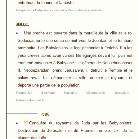
entraînant la famine et la peste.
Peuple Juif
-
Babylone
-
Palestine
-
Mésopotamie
-
Jérusalem
JUILLET
Une brèche est ouverte dans la muraille de la ville et le roi
Sédécias tente une sortie de nuit vers le Jourdain et le territoire
ammonite. Les Babyloniens le font prisonnier à Jéricho. Il a les
yeux crevés après avoir vu ses fils égorgés devant lui, puis est
emmené prisonnier à Babylone. Le général de Nabuchodonosor
II, Nebouzaradan, prend Jérusalem. Il détruit le Temple et le
palais royal, fait démanteler la ville, annexe le royaume et
déporte une partie de la population.
Peuple Juif
-
Babylone
-
Palestine
-
Mésopotamie
-
Jérusalem
-
Nabuchodonosor II
-586
Conquête du royaume de Juda par les Babyloniens;
Destruction de Jérusalem et du Premier Temple; Exil de la
plupart des juifs.