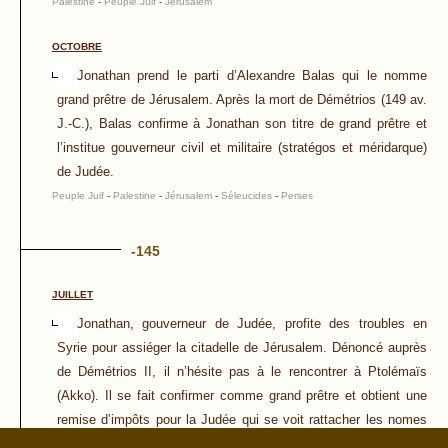
Palestine
-
Peuple Juif
-
Jérusalem
OCTOBRE
Jonathan prend le parti d’Alexandre Balas qui le nomme
grand prêtre de Jérusalem. Après la mort de Démétrios (149 av.
J.-C.), Balas confirme à Jonathan son titre de grand prêtre et
l’institue gouverneur civil et militaire (stratégos et méridarque)
de Judée.
Peuple Juif
-
Palestine
-
Jérusalem
-
Séleucides
-
Perses
-145
JUILLET
Jonathan, gouverneur de Judée, profite des troubles en
Syrie pour assiéger la citadelle de Jérusalem. Dénoncé auprès
de Démétrios II, il n’hésite pas à le rencontrer à Ptolémaïs
(Akko). Il se fait confirmer comme grand prêtre et obtient une
remise d’impôts pour la Judée qui se voit rattacher les nomes
d’Apharama, Lydda et Ramathayim pris à la Samaritide (la