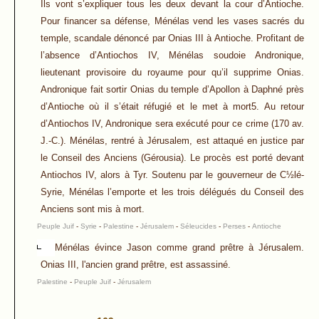
Ils vont s’expliquer tous les deux devant la cour d’Antioche.
Pour financer sa défense, Ménélas vend les vases sacrés du
temple, scandale dénoncé par Onias III à Antioche. Profitant de
l’absence d’Antiochos IV, Ménélas soudoie Andronique,
lieutenant provisoire du royaume pour qu’il supprime Onias.
Andronique fait sortir Onias du temple d’Apollon à Daphné près
d’Antioche où il s’était réfugié et le met à mort5. Au retour
d’Antiochos IV, Andronique sera exécuté pour ce crime (170 av.
J.-C.). Ménélas, rentré à Jérusalem, est attaqué en justice par
le Conseil des Anciens (Gérousia). Le procès est porté devant
Antiochos IV, alors à Tyr. Soutenu par le gouverneur de C½lé-
Syrie, Ménélas l’emporte et les trois délégués du Conseil des
Anciens sont mis à mort.
Peuple Juif
-
Syrie
-
Palestine
-
Jérusalem
-
Séleucides
-
Perses
-
Antioche
Ménélas évince Jason comme grand prêtre à Jérusalem.
Onias III, l'ancien grand prêtre, est assassiné.
Palestine
-
Peuple Juif
-
Jérusalem