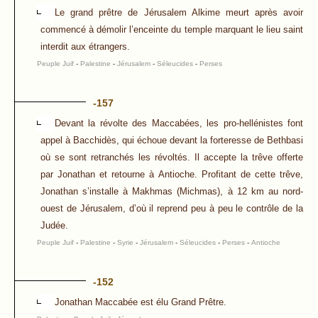
Le grand prêtre de Jérusalem Alkime meurt après avoir
commencé à démolir l’enceinte du temple marquant le lieu saint
interdit aux étrangers.
Peuple Juif
-
Palestine
-
Jérusalem
-
Séleucides
-
Perses
-157
Devant la révolte des Maccabées, les pro-hellénistes font
appel à Bacchidès, qui échoue devant la forteresse de Bethbasi
où se sont retranchés les révoltés. Il accepte la trêve offerte
par Jonathan et retourne à Antioche. Profitant de cette trêve,
Jonathan s’installe à Makhmas (Michmas), à 12 km au nord-
ouest de Jérusalem, d’où il reprend peu à peu le contrôle de la
Judée.
Peuple Juif
-
Palestine
-
Syrie
-
Jérusalem
-
Séleucides
-
Perses
-
Antioche
-152
Jonathan Maccabée est élu Grand Prêtre.