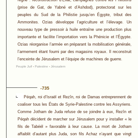
(prise de Gat, de Yabné et d’Ashdod), protectorat sur les
peuples du Sud de la Philistie jusqu’en Égypte, tribut des
Ammonites. Ozias développe l’agriculture et l’élevage. Un
nouveau type de pressoir à huile entraîne une production plus
importante et facilite l’importation vers la Phénicie et l’Égypte.
Ozias réorganise l’armée en préparant la mobilisation générale,
l’armement étant fourni par des magasins royaux. Il reconstruit
l’enceinte de Jérusalem et l’équipe de machines de guerre.
Peuple Juif
-
Palestine
-
Jérusalem
-735
Péqah, roi d’Israël et Rezîn, roi de Damas entreprennent de
coaliser tous les États de Syrie-Palestine contre les Assyriens.
Comme Jotham de Juda refuse de se joindre à eux, Rezîn et
Péqah décident de marcher sur Jérusalem pour y installer « le
fils de Tabéél » favorable à leur cause. La mort de Jotham
affaiblit d’autant plus Juda, son fils Achaz n’ayant que vingt