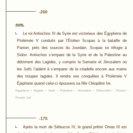
-200
AVRIL
Le roi Antiochos III de Syrie est victorieux des Égyptiens de
Ptolémée V conduits par l’Étolien Scopas à la bataille de
Panion, près des sources du Jourdain. Scopas se réfugie à
Sidon. Antiochos s’empare de la Syrie et de la Palestine au
détriment des Lagides, y compris la Samarie et Jérusalem où
les Juifs l’aident à s’emparer de la citadelle encore aux mains
des troupes lagides. Il rendra ses conquêtes à Ptolémée V
Épiphane quand celui-ci épousera sa fille Cléopâtre Ire.
Egyptiens
-
Egypte
-
Syrie
-
Palestine
-
Jérusalem
-
Séleucides
-
Perses
-
Peuple Juif
-175
Après la mort de Séleucos IV, le grand prêtre Onias III est