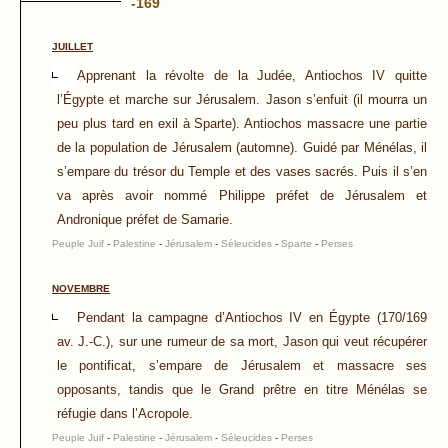
-169
JUILLET
Apprenant la révolte de la Judée, Antiochos IV quitte
l’Égypte et marche sur Jérusalem. Jason s’enfuit (il mourra un
peu plus tard en exil à Sparte). Antiochos massacre une partie
de la population de Jérusalem (automne). Guidé par Ménélas, il
s’empare du trésor du Temple et des vases sacrés. Puis il s’en
va après avoir nommé Philippe préfet de Jérusalem et
Andronique préfet de Samarie.
Peuple Juif
-
Palestine
-
Jérusalem
-
Séleucides
-
Sparte
-
Perses
NOVEMBRE
Pendant la campagne d’Antiochos IV en Égypte (170/169
av. J.-C.), sur une rumeur de sa mort, Jason qui veut récupérer
le pontificat, s’empare de Jérusalem et massacre ses
opposants, tandis que le Grand prêtre en titre Ménélas se
réfugie dans l’Acropole.
Peuple Juif
-
Palestine
-
Jérusalem
-
Séleucides
-
Perses