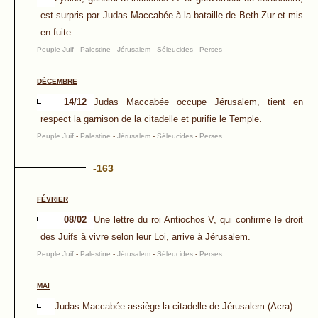
est surpris par Judas Maccabée à la bataille de Beth Zur et mis
en fuite.
Peuple Juif
-
Palestine
-
Jérusalem
-
Séleucides
-
Perses
DÉCEMBRE
14/12
Judas Maccabée occupe Jérusalem, tient en
respect la garnison de la citadelle et purifie le Temple.
Peuple Juif
-
Palestine
-
Jérusalem
-
Séleucides
-
Perses
-163
FÉVRIER
08/02
Une lettre du roi Antiochos V, qui confirme le droit
des Juifs à vivre selon leur Loi, arrive à Jérusalem.
Peuple Juif
-
Palestine
-
Jérusalem
-
Séleucides
-
Perses
MAI
Judas Maccabée assiège la citadelle de Jérusalem (Acra).