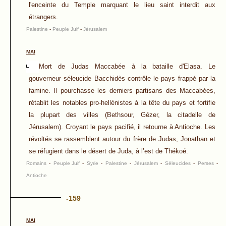
l'enceinte du Temple marquant le lieu saint interdit aux
étrangers.
Palestine
-
Peuple Juif
-
Jérusalem
MAI
Mort de Judas Maccabée à la bataille d'Elasa. Le
gouverneur séleucide Bacchidès contrôle le pays frappé par la
famine. Il pourchasse les derniers partisans des Maccabées,
rétablit les notables pro-hellénistes à la tête du pays et fortifie
la plupart des villes (Bethsour, Gézer, la citadelle de
Jérusalem). Croyant le pays pacifié, il retourne à Antioche. Les
révoltés se rassemblent autour du frère de Judas, Jonathan et
se réfugient dans le désert de Juda, à l’est de Thékoé.
Romains
-
Peuple Juif
-
Syrie
-
Palestine
-
Jérusalem
-
Séleucides
-
Perses
-
Antioche
-159
MAI