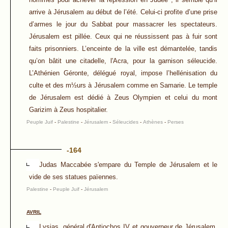
arrive à Jérusalem au début de l’été. Celui-ci profite d’une prise
d’armes le jour du Sabbat pour massacrer les spectateurs.
Jérusalem est pillée. Ceux qui ne réussissent pas à fuir sont
faits prisonniers. L’enceinte de la ville est démantelée, tandis
qu’on bâtit une citadelle, l'Acra, pour la garnison séleucide.
L’Athénien Géronte, délégué royal, impose l’hellénisation du
culte et des m½urs à Jérusalem comme en Samarie. Le temple
de Jérusalem est dédié à Zeus Olympien et celui du mont
Garizim à Zeus hospitalier.
Peuple Juif
-
Palestine
-
Jérusalem
-
Séleucides
-
Athènes
-
Perses
-164
Judas Maccabée s'empare du Temple de Jérusalem et le
vide de ses statues païennes.
Palestine
-
Peuple Juif
-
Jérusalem
AVRIL
Lysias, général d'Antiochos IV et gouverneur de Jérusalem,