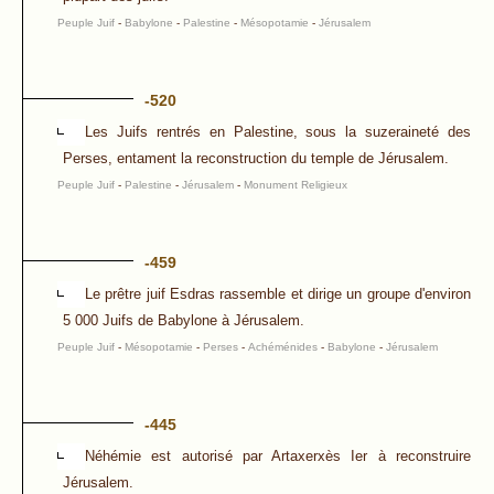
Peuple Juif
-
Babylone
-
Palestine
-
Mésopotamie
-
Jérusalem
-520
Les Juifs rentrés en Palestine, sous la suzeraineté des
Perses, entament la reconstruction du temple de Jérusalem.
Peuple Juif
-
Palestine
-
Jérusalem
-
Monument Religieux
-459
Le prêtre juif Esdras rassemble et dirige un groupe d'environ
5 000 Juifs de Babylone à Jérusalem.
Peuple Juif
-
Mésopotamie
-
Perses
-
Achéménides
-
Babylone
-
Jérusalem
-445
Néhémie est autorisé par Artaxerxès Ier à reconstruire
Jérusalem.