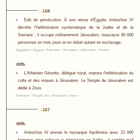
-168
Edit de persécution. À son retour d’Égypte, Antiochos IV
décrète l’hellénisation systématique de la Judée et de la
Samarie ; il occupe militairement Jérusalem, massacre 40 000
personnes en trois jours et en réduit autant en esclavage.
Egyptiens
-
Egypte
-
Palestine
-
Jérusalem
-
Séleucides
-
Perses
AVRIL
L'Athénien Géronte, délégué royal, impose l'hellénisation du
culte et des mœurs à Jérusalem. Le Temple de Jérusalem est
dédié à Zeus.
Palestine
-
Peuple Juif
-
Jérusalem
-
Grecs
-167
AVRIL
Antiochos IV envoie le mysarque Apollonius avec 22 000
hommes pour achever la répression en Judée ; il semble qu’il