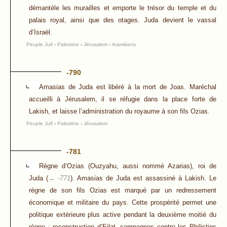
démantèle les murailles et emporte le trésor du temple et du
palais royal, ainsi que des otages. Juda devient le vassal
d’Israël.
Peuple Juif
-
Palestine
-
Jérusalem
-
Araméens
-790
Amasias de Juda est libéré à la mort de Joas. Maréchal
accueilli à Jérusalem, il se réfugie dans la place forte de
Lakish, et laisse l’administration du royaume à son fils Ozias.
Peuple Juif
-
Palestine
-
Jérusalem
-781
Règne d’Ozias (Ouzyahu, aussi nommé Azarias), roi de
Juda (
→ -771
). Amasias de Juda est assassiné à Lakish. Le
règne de son fils Ozias est marqué par un redressement
économique et militaire du pays. Cette prospérité permet une
politique extérieure plus active pendant la deuxième moitié du
règne : reconstruction d’Eilat, campagnes contre les Philistins