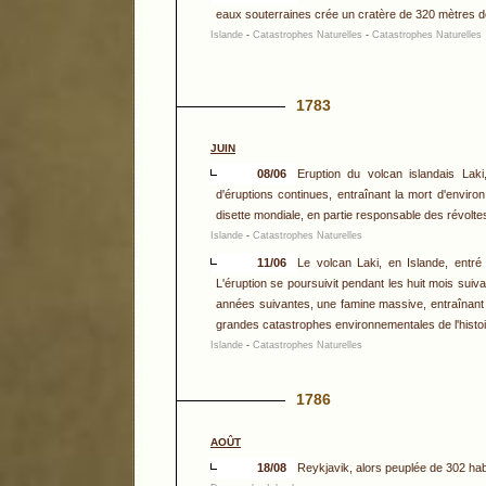
eaux souterraines crée un cratère de 320 mètres d
Islande
-
Catastrophes Naturelles
-
Catastrophes Naturelles
1783
JUIN
08/06
Eruption du volcan islandais Laki
d'éruptions continues, entraînant la mort d'envir
disette mondiale, en partie responsable des révoltes
Islande
-
Catastrophes Naturelles
11/06
Le volcan Laki, en Islande, entré 
L'éruption se poursuivit pendant les huit mois suiv
années suivantes, une famine massive, entraînant s
grandes catastrophes environnementales de l'histo
Islande
-
Catastrophes Naturelles
1786
AOÛT
18/08
Reykjavik, alors peuplée de 302 hab