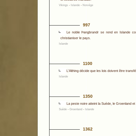
Vikings
-
Islande
-
Norvège
997
Le noble Þangbrandr se rend en Islande co
christianiser le pays.
Islande
1100
L'Althing décide que les lois doivent être trans
Islande
1350
La peste noire atteint la Suède, le Groenland et 
Suède
-
Groenland
-
Islande
1362