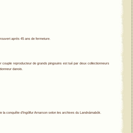
st rouvert après 45 ans de fermeture.
rnier couple reproducteur de grands pingouins est tué par deux collectionneurs
tionneur danois.
de la conquête d'Ingólfur Arnarson selon les archives du Landnámabók.