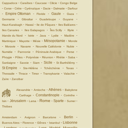
-
-
-
-
Cappadoce
Caraïbes
Caucase
Cilicie
Congo Belge
-
-
-
-
-
-
Corse
Crète
Cyrénaïque
Dacie
Dalmatie
Darfour
Empire Ottoman
Gaule
-
-
-
-
-
Floride
Gaza
-
-
-
-
Germanie
Gibraltar
Guadeloupe
Guyane
-
-
-
-
Haut-Karabagh
Hawaï
Ile de Pâques
Iles Baléares
-
-
-
-
Iles Canaries
Iles Galapagos
Îles Scilly
Illyrie
-
-
-
-
-
Irlande du Nord
Istrie
Java
Lydie
Madère
Mésopotamie
-
-
-
-
Martinique
Mayotte
Mésie
Monde
-
-
-
-
-
Moravie
Navarre
Nouvelle Calédonie
Nubie
-
-
-
-
Numidie
Pannonie
Péninsule Arabique
Perse
-
-
-
-
-
-
Phrygie
Pôles
Polynésie
Réunion
Rhétie
Saba
Sicile
-
-
-
-
-
Sardaigne
Savoie
Siam
St Barthélémy
St Empire
-
-
-
-
Ste-Hélène
Tchétchénie
Texas
-
-
-
-
-
Thessalie
Thrace
Timor
Transylvanie
Valachie
-
Zaïre
Zanzibar
Athènes
-
-
-
Alexandrie
Antioche
Babylone
Constantinople
-
-
-
-
Carthage
Corinthe
Rome
Jérusalem
Sparte
-
-
-
-
-
-
Isin
Larsa
Sumer
Thèbes
Berlin
-
-
-
-
Amsterdam
Avignon
Barcelone
Lisbonne
-
-
-
-
Buenos Aires
Florence
Gênes
Istanbul