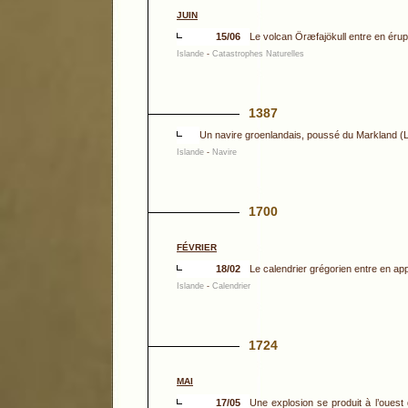
JUIN
15/06
Le volcan Öræfajökull entre en éruptio
Islande
-
Catastrophes Naturelles
1387
Un navire groenlandais, poussé du Markland (L
Islande
-
Navire
1700
FÉVRIER
18/02
Le calendrier grégorien entre en appl
Islande
-
Calendrier
1724
MAI
17/05
Une explosion se produit à l’ouest 