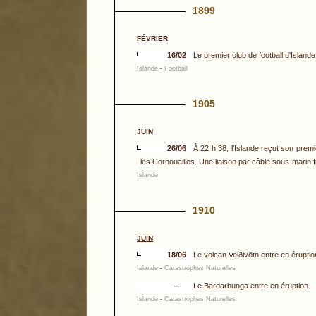
1899
FÉVRIER
16/02
Le premier club de football d'Island
Islande
-
Football
1905
JUIN
26/06
À 22 h 38, l’Islande reçut son pre
les Cornouailles. Une liaison par câble sous-marin fu
Islande
1910
JUIN
18/06
Le volcan Veiðivötn entre en éruptio
Islande
-
Catastrophes Naturelles
--
Le Bardarbunga entre en éruption.
Islande
-
Catastrophes Naturelles