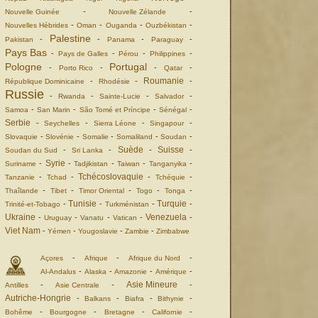
-
-
Nouvelle Guinée
Nouvelle Zélande
-
-
-
-
Nouvelles Hébrides
Oman
Ouganda
Ouzbékistan
Palestine
-
-
-
-
Pakistan
Panama
Paraguay
Pays Bas
-
-
-
-
Pays de Galles
Pérou
Philippines
Pologne
Portugal
-
-
-
-
Porto Rico
Qatar
Roumanie
-
-
-
République Dominicaine
Rhodésie
Russie
-
-
-
-
Rwanda
Sainte-Lucie
Salvador
-
-
-
-
Samoa
San Marin
São Tomé et Príncipe
Sénégal
Serbie
-
-
-
-
Seychelles
Sierra Léone
Singapour
-
-
-
-
-
Slovaquie
Slovénie
Somalie
Somaliland
Soudan
Suède
Suisse
-
-
-
-
Soudan du Sud
Sri Lanka
Syrie
-
-
-
-
-
Suriname
Tadjikistan
Taiwan
Tanganyika
Tchécoslovaquie
-
-
-
-
Tanzanie
Tchad
Tchéquie
-
-
-
-
-
Thaîlande
Tibet
Timor Oriental
Togo
Tonga
Tunisie
Turquie
-
-
-
-
Trinité-et-Tobago
Turkménistan
Ukraine
Venezuela
-
-
-
-
-
Uruguay
Vanatu
Vatican
Viet Nam
-
-
-
-
Yémen
Yougoslavie
Zambie
Zimbabwe
-
-
-
Açores
Afrique
Afrique du Nord
-
-
-
-
Al-Andalus
Alaska
Amazonie
Amérique
Asie Mineure
-
-
-
Antilles
Asie Centrale
Autriche-Hongrie
-
-
-
-
Balkans
Biafra
Bithynie
-
-
-
-
Bohême
Bourgogne
Bretagne
Californie