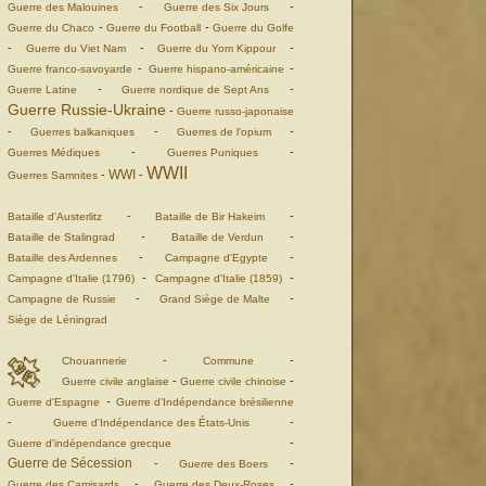
-
-
Guerre des Malouines
Guerre des Six Jours
-
-
Guerre du Chaco
Guerre du Football
Guerre du Golfe
-
-
-
Guerre du Viet Nam
Guerre du Yom Kippour
-
-
Guerre franco-savoyarde
Guerre hispano-américaine
-
-
Guerre Latine
Guerre nordique de Sept Ans
Guerre Russie-Ukraine
-
Guerre russo-japonaise
-
-
-
Guerres balkaniques
Guerres de l'opium
-
-
Guerres Médiques
Guerres Puniques
WWII
WWI
-
-
Guerres Samnites
-
-
Bataille d'Austerlitz
Bataille de Bir Hakeim
-
-
Bataille de Stalingrad
Bataille de Verdun
-
-
Bataille des Ardennes
Campagne d'Egypte
-
-
Campagne d'Italie (1796)
Campagne d'Italie (1859)
-
-
Campagne de Russie
Grand Siège de Malte
Siège de Léningrad
-
-
Chouannerie
Commune
-
-
Guerre civile anglaise
Guerre civile chinoise
-
Guerre d'Espagne
Guerre d'Indépendance brésilienne
-
-
Guerre d'Indépendance des États-Unis
-
Guerre d'indépendance grecque
Guerre de Sécession
-
-
Guerre des Boers
-
-
Guerre des Camisards
Guerre des Deux-Roses