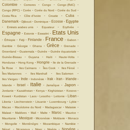
Colombie
-
-
-
-
Comores
Congo
Congo (RdC)
-
-
-
-
Congo (RPC)
Corée
Corée du Nord
Corée du Sud
Cuba
-
-
-
-
Costa Rica
Côte d'Ivoire
Croatie
Egypte
Danemark
Ecosse
-
-
-
-
Djibouti
Dominique
-
-
-
-
Emirats arabes unis
Equateur
Erythrée
Etats Unis
Espagne
-
-
-
Estonie
Eswatini
France
Finlande
-
-
-
-
-
-
Éthiopie
Fidji
Gabon
Grèce
-
-
-
-
-
Gambie
Géorgie
Ghana
Grenade
-
-
-
-
Groenland
Guatemala
Guinée
Guinée équatoriale
-
-
-
-
Guinée-Bissau
Guyana
Haïti
Haute-Volta
Hongrie
-
-
-
-
Honduras
Hong Kong
Ile de la Grenade
-
-
-
-
Île Rose
Iles Caïmans
Îles Cook
Iles Féroé
-
-
-
Îles Mariannes
Iles Marshall
Iles Salomon
Inde
Irak
Iran
Irlande
-
-
-
-
-
-
Iles Vierges
Indonésie
Italie
Japon
Israel
-
-
-
-
-
Islande
Jamaîque
-
-
-
-
-
Jordanie
Kazakhstan
Kenya
Kirghizistan
Kosovo
Liban
-
-
-
-
-
-
Koweit
Kurdistan
Laos
Lesotho
Lettonie
-
-
-
-
-
Liberia
Liechtenstein
Lituanie
Luxembourg
Lybie
-
-
-
-
Macao
Macédoine du Nord
Madagascar
Malaisie
Maroc
-
-
-
-
-
-
Malawi
Maldives
Mali
Malte
Maurice
Mexique
-
-
-
-
Mauritanie
Micronésie
Moldavie
Monaco
-
-
-
-
-
Mongolie
Monténégro
Mozambique
Namibie
Norvège
-
-
-
-
-
NépaL
Nicaragua
Niger
Nigéria