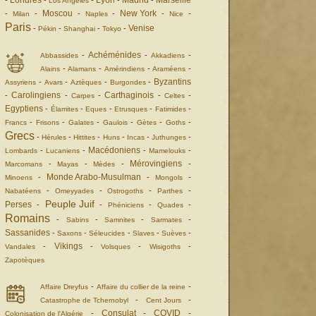
Londres
Lyon
Madrid
Marseille
-
-
-
-
-
Los Angeles
Moscou
New York
-
-
-
-
-
-
Milan
Naples
Nice
Paris
Venise
-
-
-
-
Pékin
Shanghai
Tokyo
Achéménides
-
-
-
Abbassides
Akkadiens
-
-
-
-
Alains
Alamans
Amérindiens
Araméens
Byzantins
-
-
-
-
Assyriens
Avars
Aztèques
Burgondes
Carolingiens
Carthaginois
-
-
-
-
-
Carpes
Celtes
Egyptiens
-
-
-
-
-
Élamites
Eques
Etrusques
Fatimides
-
-
-
-
-
-
Francs
Frisons
Galates
Gaulois
Gètes
Goths
Grecs
-
-
-
-
-
-
Hérules
Hittites
Huns
Incas
Juthunges
Macédoniens
-
-
-
-
Lombards
Lucaniens
Mamelouks
Mérovingiens
-
-
-
-
Marcomans
Mayas
Mèdes
Monde Arabo-Musulman
-
-
-
Minoens
Mongols
-
-
-
-
Nabatéens
Omeyyades
Ostrogoths
Parthes
Peuple Juif
Perses
-
-
-
-
Phéniciens
Quades
Romains
-
-
-
-
Sabins
Samnites
Sarmates
Sassanides
-
-
-
-
-
Saxons
Séleucides
Slaves
Suèves
Vikings
-
-
-
-
Vandales
Volsques
Wisigoths
Zapotèques
-
-
Affaire Dreyfus
Affaire du collier de la reine
-
-
Catastrophe de Tchernobyl
Cent Jours
Consulat
COVID
-
-
-
Colonisation de l'Algérie