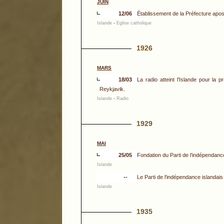
JUIN
12/06
Établissement de la Préfecture apos
Islande
-
Eglise catholique
1926
MARS
18/03
La radio atteint l'Islande pour la
Reykjavik.
Islande
-
Radio
1929
MAI
25/05
Fondation du Parti de l’indépendance
Islande
--
Le Parti de l'indépendance islandais
Islande
1935