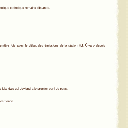
tolique catholique romaine d'Islande.
 première fois avec le début des émissions de la station H.f. Útvarp depuis
 islandais qui deviendra le premier parti du pays.
 est fondé.