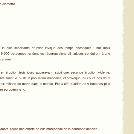
e diamètre.
, la plus importante éruption lavique des temps historiques : huit mois
on 9 000 personnes, et dont les répercussions climatiques conduiront à une
 à venir.
en éruption trois jours auparavant, subit une seconde éruption violente.
ants, tuant 20 % de la population islandaise, et provoqua, au cours des deux
ix millions de morts dans le monde. Elle a été qualifiée de « l'une des plus
ire européenne ».
itants, reçoit une charte de ville marchande de la couronne danoise.