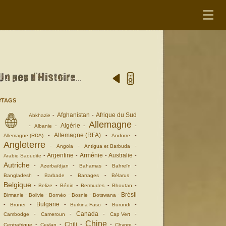
#TAGS
Afghanistan
Afrique du Sud
-
-
Abkhazie
Allemagne
Algérie
-
-
-
-
Albanie
Allemagne (RFA)
-
-
-
Allemagne (RDA)
Andorre
Angleterre
-
-
-
Angola
Antigua et Barbuda
Argentine
Arménie
Australie
-
-
-
-
Arabie Saoudite
Autriche
-
-
-
-
Azerbaïdjan
Bahamas
Bahreïn
-
-
-
-
Bangladesh
Barbade
Barrages
Bélarus
Belgique
-
-
-
-
-
Belize
Bénin
Bermudes
Bhoutan
Brésil
-
-
-
-
-
Birmanie
Bolivie
Bornéo
Bosnie
Botswana
Bulgarie
-
-
-
-
-
Brunei
Burkina Faso
Burundi
Canada
-
-
-
-
Cambodge
Cameroun
Cap Vert
Chine
Chili
-
-
-
-
-
Centrafrique
Ceylan
Chypre