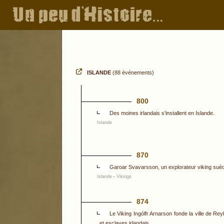
ISLANDE
(88 événements)
800
Des moines irlandais s'installent en Islande.
Islande
870
Garoar Svavarsson, un explorateur viking suédois,
Islande
-
Vikings
874
Le Viking Ingólfr Arnarson fonde la ville de Re
et esclaves irlandais.