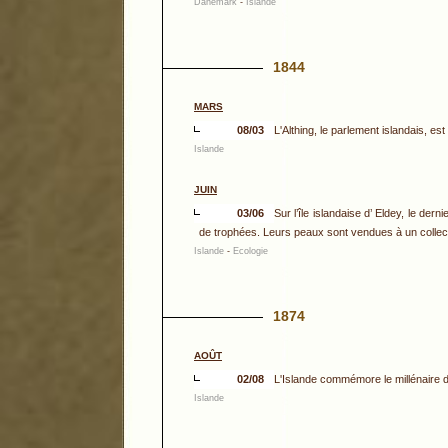
Danemark
-
Islande
1844
MARS
08/03
L'Althing, le parlement islandais, e
Islande
JUIN
03/06
Sur l’île islandaise d’ Eldey, le de
de trophées. Leurs peaux sont vendues à un collec
Islande
-
Ecologie
1874
AOÛT
02/08
L'Islande commémore le millénaire 
Islande