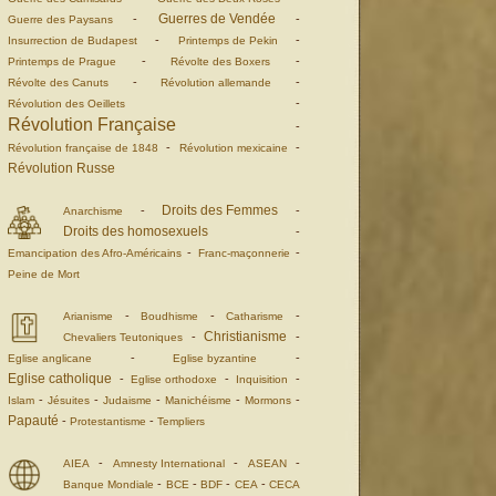
Guerres de Vendée
-
-
Guerre des Paysans
-
-
Insurrection de Budapest
Printemps de Pekin
-
-
Printemps de Prague
Révolte des Boxers
-
-
Révolte des Canuts
Révolution allemande
-
Révolution des Oeillets
Révolution Française
-
-
-
Révolution française de 1848
Révolution mexicaine
Révolution Russe
Droits des Femmes
-
-
Anarchisme
Droits des homosexuels
-
-
-
Emancipation des Afro-Américains
Franc-maçonnerie
Peine de Mort
-
-
-
Arianisme
Boudhisme
Catharisme
Christianisme
-
-
Chevaliers Teutoniques
-
-
Eglise anglicane
Eglise byzantine
Eglise catholique
-
-
-
Eglise orthodoxe
Inquisition
-
-
-
-
-
Islam
Jésuites
Judaisme
Manichéisme
Mormons
Papauté
-
-
Protestantisme
Templiers
-
-
-
AIEA
Amnesty International
ASEAN
-
-
-
-
Banque Mondiale
BCE
BDF
CEA
CECA