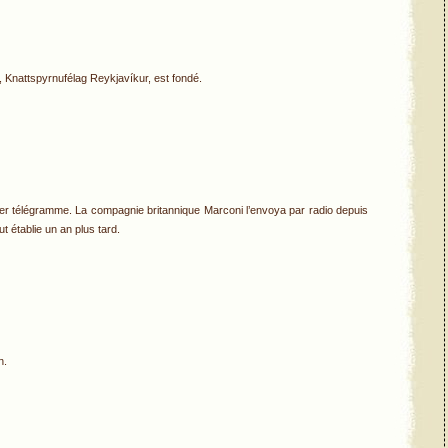
e, Knattspyrnufélag Reykjavíkur, est fondé.
mier télégramme. La compagnie britannique Marconi l’envoya par radio depuis
t établie un an plus tard.
n.