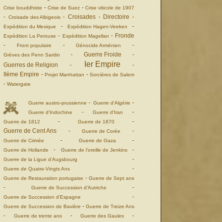
-
-
Crise bouddhiste
Crise de Suez
Crise viticole de 1907
Croisades
Directoire
-
-
-
-
Croisade des Albigeois
-
-
Expédition du Mexique
Expédition Hagen-Veeken
Fronde
-
-
Expédition La Perouse
Expédition Magellan
-
-
-
Front populaire
Génocide Arménien
Guerre Froide
-
-
Grèves des Penn Sardin
Ier Empire
Guerres de Religion
-
-
IIème Empire
-
-
Projet Manhattan
Sorcières de Salem
-
Watergate
-
-
Guerre austro-prussienne
Guerre d'Algérie
-
-
Guerre d'Indochine
Guerre d'Iran
-
-
Guerre de 1812
Guerre de 1870
Guerre de Cent Ans
-
-
Guerre de Corée
-
-
Guerre de Crimée
Guerre de Gaza
-
-
Guerre de Hollande
Guerre de l'oreille de Jenkins
-
Guerre de la Ligue d'Augsbourg
-
Guerre de Quatre-Vingts Ans
-
Guerre de Restauration portugaise
Guerre de Sept ans
-
-
Guerre de Succession d'Autriche
-
Guerre de Succession d'Espagne
-
Guerre de Succession de Bavière
Guerre de Treize Ans
-
-
-
Guerre de trente ans
Guerre des Gaules