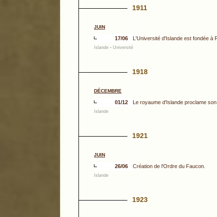
1911
JUIN
17/06
L'Université d'Islande est fondée à 
Islande
-
Université
1918
DÉCEMBRE
01/12
Le royaume d'Islande proclame son
Islande
1921
JUIN
26/06
Création de l'Ordre du Faucon.
Islande
1923