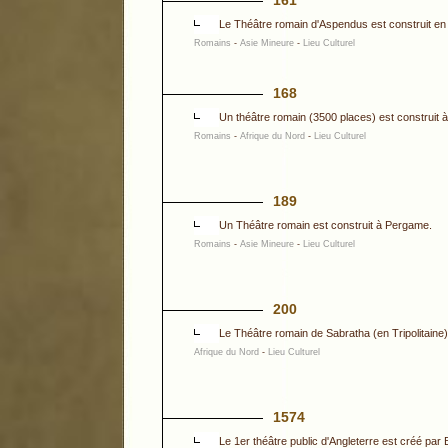
161
Le Théâtre romain d'Aspendus est construit en
Romains
-
Asie Mineure
-
Lieu Culturel
168
Un théâtre romain (3500 places) est construit 
Romains
-
Afrique du Nord
-
Lieu Culturel
189
Un Théâtre romain est construit à Pergame.
Romains
-
Asie Mineure
-
Lieu Culturel
200
Le Théâtre romain de Sabratha (en Tripolitaine) 
Afrique du Nord
-
Lieu Culturel
1574
Le 1er théâtre public d'Angleterre est créé par