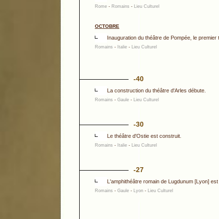
Rome
-
Romains
-
Lieu Culturel
OCTOBRE
Inauguration du théâtre de Pompée, le premier 
Romains
-
Italie
-
Lieu Culturel
-40
La construction du théâtre d'Arles débute.
Romains
-
Gaule
-
Lieu Culturel
-30
Le théâtre d'Ostie est construit.
Romains
-
Italie
-
Lieu Culturel
-27
L'amphithéâtre romain de Lugdunum [Lyon] est 
Romains
-
Gaule
-
Lyon
-
Lieu Culturel