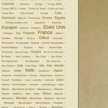
Colombie
-
-
-
-
Comores
Congo
Congo (RdC)
-
-
-
-
Congo (RPC)
Corée
Corée du Nord
Corée du Sud
Cuba
-
-
-
-
Costa Rica
Côte d'Ivoire
Croatie
Egypte
Danemark
Ecosse
-
-
-
-
Djibouti
Dominique
-
-
-
-
Emirats arabes unis
Equateur
Erythrée
Etats Unis
Espagne
-
-
-
Estonie
Eswatini
France
Finlande
-
-
-
-
-
-
Éthiopie
Fidji
Gabon
Grèce
-
-
-
-
-
Gambie
Géorgie
Ghana
Grenade
-
-
-
-
Groenland
Guatemala
Guinée
Guinée équatoriale
-
-
-
-
Guinée-Bissau
Guyana
Haïti
Haute-Volta
Hongrie
-
-
-
-
Honduras
Hong Kong
Ile de la Grenade
-
-
-
-
Île Rose
Iles Caïmans
Îles Cook
Iles Féroé
-
-
-
Îles Mariannes
Iles Marshall
Iles Salomon
Inde
Irak
Iran
Irlande
-
-
-
-
-
-
Iles Vierges
Indonésie
Italie
Japon
Israel
-
-
-
-
-
Islande
Jamaîque
-
-
-
-
-
Jordanie
Kazakhstan
Kenya
Kirghizistan
Kosovo
Liban
-
-
-
-
-
-
Koweit
Kurdistan
Laos
Lesotho
Lettonie
-
-
-
-
-
Liberia
Liechtenstein
Lituanie
Luxembourg
Lybie
-
-
-
-
Macao
Macédoine du Nord
Madagascar
Malaisie
Maroc
-
-
-
-
-
-
Malawi
Maldives
Mali
Malte
Maurice
Mexique
-
-
-
-
Mauritanie
Micronésie
Moldavie
Monaco
-
-
-
-
-
Mongolie
Monténégro
Mozambique
Namibie
Norvège
-
-
-
-
-
NépaL
Nicaragua
Niger
Nigéria