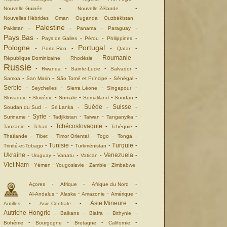
-
-
Nouvelle Guinée
Nouvelle Zélande
-
-
-
-
Nouvelles Hébrides
Oman
Ouganda
Ouzbékistan
Palestine
-
-
-
-
Pakistan
Panama
Paraguay
Pays Bas
-
-
-
-
Pays de Galles
Pérou
Philippines
Pologne
Portugal
-
-
-
-
Porto Rico
Qatar
Roumanie
-
-
-
République Dominicaine
Rhodésie
Russie
-
-
-
-
Rwanda
Sainte-Lucie
Salvador
-
-
-
-
Samoa
San Marin
São Tomé et Príncipe
Sénégal
Serbie
-
-
-
-
Seychelles
Sierra Léone
Singapour
-
-
-
-
-
Slovaquie
Slovénie
Somalie
Somaliland
Soudan
Suède
Suisse
-
-
-
-
Soudan du Sud
Sri Lanka
Syrie
-
-
-
-
-
Suriname
Tadjikistan
Taiwan
Tanganyika
Tchécoslovaquie
-
-
-
-
Tanzanie
Tchad
Tchéquie
-
-
-
-
-
Thaîlande
Tibet
Timor Oriental
Togo
Tonga
Tunisie
Turquie
-
-
-
-
Trinité-et-Tobago
Turkménistan
Ukraine
Venezuela
-
-
-
-
-
Uruguay
Vanatu
Vatican
Viet Nam
-
-
-
-
Yémen
Yougoslavie
Zambie
Zimbabwe
-
-
-
Açores
Afrique
Afrique du Nord
-
-
-
-
Al-Andalus
Alaska
Amazonie
Amérique
Asie Mineure
-
-
-
Antilles
Asie Centrale
Autriche-Hongrie
-
-
-
-
Balkans
Biafra
Bithynie
-
-
-
-
Bohême
Bourgogne
Bretagne
Californie