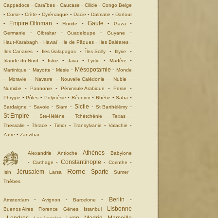
-
-
-
-
Cappadoce
Caraïbes
Caucase
Cilicie
Congo Belge
-
-
-
-
-
-
Corse
Crète
Cyrénaïque
Dacie
Dalmatie
Darfour
Empire Ottoman
Gaule
-
-
-
-
-
Floride
Gaza
-
-
-
-
Germanie
Gibraltar
Guadeloupe
Guyane
-
-
-
-
Haut-Karabagh
Hawaï
Ile de Pâques
Iles Baléares
-
-
-
-
Iles Canaries
Iles Galapagos
Îles Scilly
Illyrie
-
-
-
-
-
Irlande du Nord
Istrie
Java
Lydie
Madère
Mésopotamie
-
-
-
-
Martinique
Mayotte
Mésie
Monde
-
-
-
-
-
Moravie
Navarre
Nouvelle Calédonie
Nubie
-
-
-
-
Numidie
Pannonie
Péninsule Arabique
Perse
-
-
-
-
-
-
Phrygie
Pôles
Polynésie
Réunion
Rhétie
Saba
Sicile
-
-
-
-
-
Sardaigne
Savoie
Siam
St Barthélémy
St Empire
-
-
-
-
Ste-Hélène
Tchétchénie
Texas
-
-
-
-
-
Thessalie
Thrace
Timor
Transylvanie
Valachie
-
Zaïre
Zanzibar
Athènes
-
-
-
Alexandrie
Antioche
Babylone
Constantinople
-
-
-
-
Carthage
Corinthe
Rome
Jérusalem
Sparte
-
-
-
-
-
-
Isin
Larsa
Sumer
Thèbes
Berlin
-
-
-
-
Amsterdam
Avignon
Barcelone
Lisbonne
-
-
-
-
Buenos Aires
Florence
Gênes
Istanbul