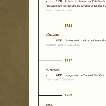
11/10
A Paris, le théâtre du Petit-Bour
Ratabon pour les besoins de la construction des c
France
-
Paris
-
Lieu Culturel
1723
DÉCEMBRE
07/12
Ouverture du théâtre de Covent Ga
Angleterre
-
Londres
-
Lieu Culturel
1737
NOVEMBRE
04/11
Inauguration du Teatro di San Carlo
Italie
-
Naples
-
Lieu Culturel
1763
AVRIL