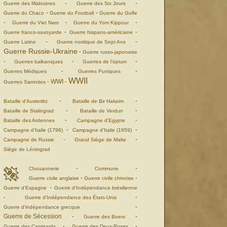
-
-
Guerre des Malouines
Guerre des Six Jours
-
-
Guerre du Chaco
Guerre du Football
Guerre du Golfe
-
-
-
Guerre du Viet Nam
Guerre du Yom Kippour
-
-
Guerre franco-savoyarde
Guerre hispano-américaine
-
-
Guerre Latine
Guerre nordique de Sept Ans
Guerre Russie-Ukraine
-
Guerre russo-japonaise
-
-
-
Guerres balkaniques
Guerres de l'opium
-
-
Guerres Médiques
Guerres Puniques
WWII
WWI
-
-
Guerres Samnites
-
-
Bataille d'Austerlitz
Bataille de Bir Hakeim
-
-
Bataille de Stalingrad
Bataille de Verdun
-
-
Bataille des Ardennes
Campagne d'Egypte
-
-
Campagne d'Italie (1796)
Campagne d'Italie (1859)
-
-
Campagne de Russie
Grand Siège de Malte
Siège de Léningrad
-
-
Chouannerie
Commune
-
-
Guerre civile anglaise
Guerre civile chinoise
-
Guerre d'Espagne
Guerre d'Indépendance brésilienne
-
-
Guerre d'Indépendance des États-Unis
-
Guerre d'indépendance grecque
Guerre de Sécession
-
-
Guerre des Boers
-
-
Guerre des Camisards
Guerre des Deux-Roses