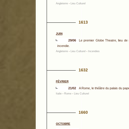
Angleterre
-
Lieu Culturel
1613
JUIN
29/06
Le premier Globe Theatre, lieu de 
incendie.
Angleterre
-
Lieu Culturel
-
Incendies
1632
FÉVRIER
21/02
A Rome, le théâtre du palais du pape
Italie
-
Rome
-
Lieu Culturel
1660
OCTOBRE