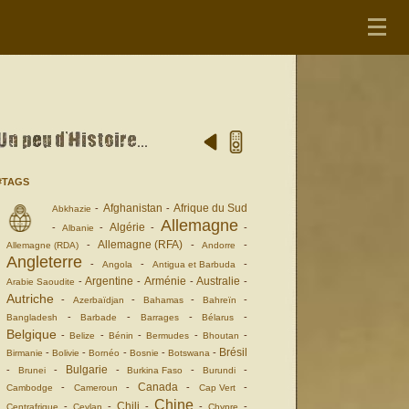
#TAGS
Afghanistan
Afrique du Sud
-
-
Abkhazie
Allemagne
Algérie
-
-
-
-
Albanie
Allemagne (RFA)
-
-
-
Allemagne (RDA)
Andorre
Angleterre
-
-
-
Angola
Antigua et Barbuda
Argentine
Arménie
Australie
-
-
-
-
Arabie Saoudite
Autriche
-
-
-
-
Azerbaïdjan
Bahamas
Bahreïn
-
-
-
-
Bangladesh
Barbade
Barrages
Bélarus
Belgique
-
-
-
-
-
Belize
Bénin
Bermudes
Bhoutan
Brésil
-
-
-
-
-
Birmanie
Bolivie
Bornéo
Bosnie
Botswana
Bulgarie
-
-
-
-
-
Brunei
Burkina Faso
Burundi
Canada
-
-
-
-
Cambodge
Cameroun
Cap Vert
Chine
Chili
-
-
-
-
-
Centrafrique
Ceylan
Chypre