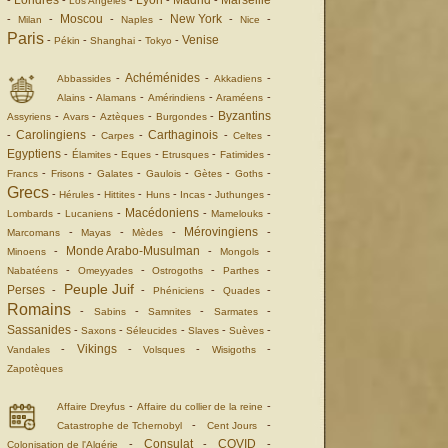
Londres
Lyon
Madrid
Marseille
-
-
-
-
-
Los Angeles
Moscou
New York
-
-
-
-
-
-
Milan
Naples
Nice
Paris
Venise
-
-
-
-
Pékin
Shanghai
Tokyo
Achéménides
-
-
-
Abbassides
Akkadiens
-
-
-
-
Alains
Alamans
Amérindiens
Araméens
Byzantins
-
-
-
-
Assyriens
Avars
Aztèques
Burgondes
Carolingiens
Carthaginois
-
-
-
-
-
Carpes
Celtes
Egyptiens
-
-
-
-
-
Élamites
Eques
Etrusques
Fatimides
-
-
-
-
-
-
Francs
Frisons
Galates
Gaulois
Gètes
Goths
Grecs
-
-
-
-
-
-
Hérules
Hittites
Huns
Incas
Juthunges
Macédoniens
-
-
-
-
Lombards
Lucaniens
Mamelouks
Mérovingiens
-
-
-
-
Marcomans
Mayas
Mèdes
Monde Arabo-Musulman
-
-
-
Minoens
Mongols
-
-
-
-
Nabatéens
Omeyyades
Ostrogoths
Parthes
Peuple Juif
Perses
-
-
-
-
Phéniciens
Quades
Romains
-
-
-
-
Sabins
Samnites
Sarmates
Sassanides
-
-
-
-
-
Saxons
Séleucides
Slaves
Suèves
Vikings
-
-
-
-
Vandales
Volsques
Wisigoths
Zapotèques
-
-
Affaire Dreyfus
Affaire du collier de la reine
-
-
Catastrophe de Tchernobyl
Cent Jours
Consulat
COVID
-
-
-
Colonisation de l'Algérie