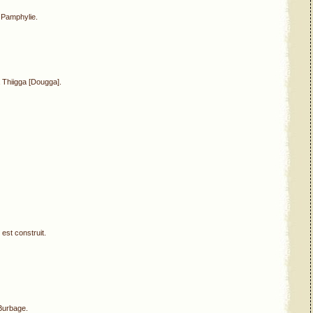
 Pamphylie.
à Thiigga [Dougga].
est construit.
 Burbage.