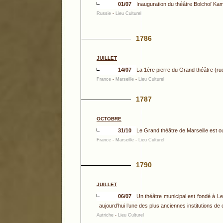
01/07
Inauguration du théâtre Bolchoï Ka
Russie
-
Lieu Culturel
1786
JUILLET
14/07
La 1ère pierre du Grand théâtre (rue
France
-
Marseille
-
Lieu Culturel
1787
OCTOBRE
31/10
Le Grand théâtre de Marseille est ou
France
-
Marseille
-
Lieu Culturel
1790
JUILLET
06/07
Un théâtre municipal est fondé à Leob
aujourd’hui l’une des plus anciennes institutions de 
Autriche
-
Lieu Culturel