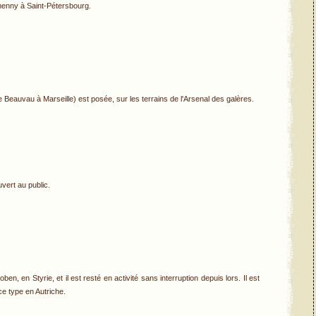
menny à Saint-Pétersbourg.
 Beauvau à Marseille) est posée, sur les terrains de l'Arsenal des galères.
vert au public.
en, en Styrie, et il est resté en activité sans interruption depuis lors. Il est
ce type en Autriche.