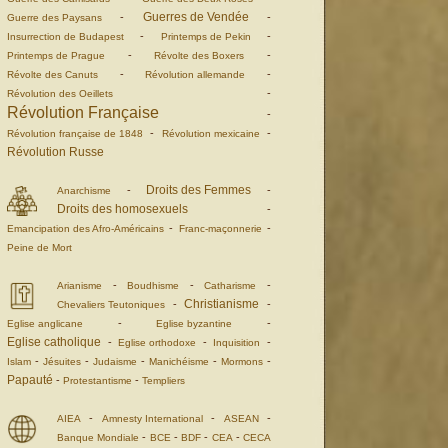
Guerres de Vendée
-
-
Guerre des Paysans
-
-
Insurrection de Budapest
Printemps de Pekin
-
-
Printemps de Prague
Révolte des Boxers
-
-
Révolte des Canuts
Révolution allemande
-
Révolution des Oeillets
Révolution Française
-
-
-
Révolution française de 1848
Révolution mexicaine
Révolution Russe
Droits des Femmes
-
-
Anarchisme
Droits des homosexuels
-
-
-
Emancipation des Afro-Américains
Franc-maçonnerie
Peine de Mort
-
-
-
Arianisme
Boudhisme
Catharisme
Christianisme
-
-
Chevaliers Teutoniques
-
-
Eglise anglicane
Eglise byzantine
Eglise catholique
-
-
-
Eglise orthodoxe
Inquisition
-
-
-
-
-
Islam
Jésuites
Judaisme
Manichéisme
Mormons
Papauté
-
-
Protestantisme
Templiers
-
-
-
AIEA
Amnesty International
ASEAN
-
-
-
-
Banque Mondiale
BCE
BDF
CEA
CECA