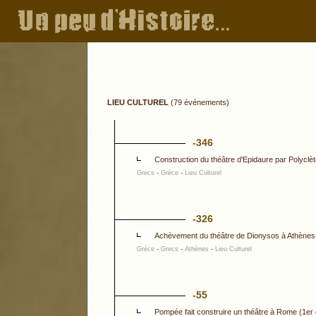
LIEU CULTUREL
(79 événements)
-346
Construction du théâtre d'Epidaure par Polyclèt
Grecs
-
Grèce
-
Lieu Culturel
-326
Achèvement du théâtre de Dionysos à Athènes
Grèce
-
Grecs
-
Athènes
-
Lieu Culturel
-55
Pompée fait construire un théâtre à Rome (1er de