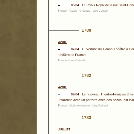
06/04
Le Palais Royal de la rue Saint-Honor
France
-
Palais / Château
-
Lieu Culturel
1780
AVRIL
07/04
Ouverture du Grand Théâtre à Bord
théâtre de France.
France
-
Lieu Culturel
1782
AVRIL
09/04
Le nouveau Théâtre-Français [Théât
l'italienne avec un parterre avec des bancs, est ina
France
-
Marie-Antoinette
-
Lieu Culturel
1783
JUILLET