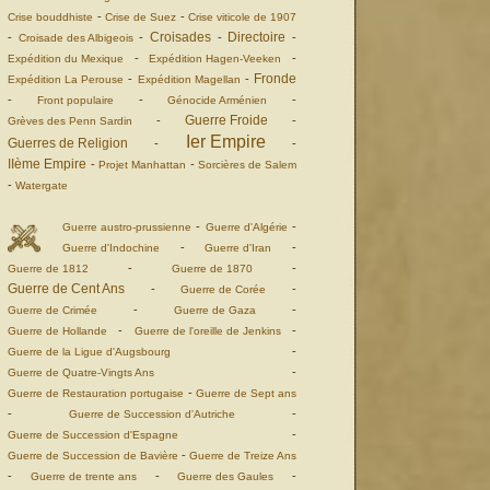
-
-
Crise bouddhiste
Crise de Suez
Crise viticole de 1907
Croisades
Directoire
-
-
-
-
Croisade des Albigeois
-
-
Expédition du Mexique
Expédition Hagen-Veeken
Fronde
-
-
Expédition La Perouse
Expédition Magellan
-
-
-
Front populaire
Génocide Arménien
Guerre Froide
-
-
Grèves des Penn Sardin
Ier Empire
Guerres de Religion
-
-
IIème Empire
-
-
Projet Manhattan
Sorcières de Salem
-
Watergate
-
-
Guerre austro-prussienne
Guerre d'Algérie
-
-
Guerre d'Indochine
Guerre d'Iran
-
-
Guerre de 1812
Guerre de 1870
Guerre de Cent Ans
-
-
Guerre de Corée
-
-
Guerre de Crimée
Guerre de Gaza
-
-
Guerre de Hollande
Guerre de l'oreille de Jenkins
-
Guerre de la Ligue d'Augsbourg
-
Guerre de Quatre-Vingts Ans
-
Guerre de Restauration portugaise
Guerre de Sept ans
-
-
Guerre de Succession d'Autriche
-
Guerre de Succession d'Espagne
-
Guerre de Succession de Bavière
Guerre de Treize Ans
-
-
-
Guerre de trente ans
Guerre des Gaules