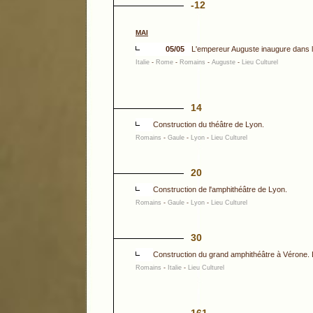
-12
MAI
05/05
L'empereur Auguste inaugure dans 
Italie
-
Rome
-
Romains
-
Auguste
-
Lieu Culturel
14
Construction du théâtre de Lyon.
Romains
-
Gaule
-
Lyon
-
Lieu Culturel
20
Construction de l'amphithéâtre de Lyon.
Romains
-
Gaule
-
Lyon
-
Lieu Culturel
30
Construction du grand amphithéâtre à Vérone.
Romains
-
Italie
-
Lieu Culturel