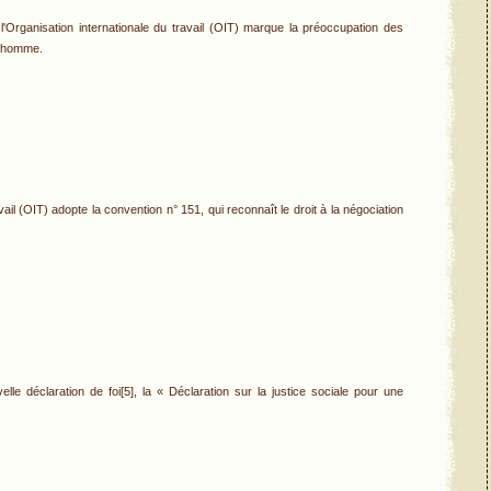
 l'Organisation internationale du travail (OIT) marque la préoccupation des
 l'homme.
vail (OIT) adopte la convention n° 151, qui reconnaît le droit à la négociation
lle déclaration de foi[5], la « Déclaration sur la justice sociale pour une