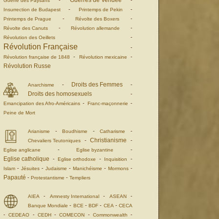
Guerres de Vendée
-
-
Guerre des Paysans
-
-
Insurrection de Budapest
Printemps de Pekin
-
-
Printemps de Prague
Révolte des Boxers
-
-
Révolte des Canuts
Révolution allemande
-
Révolution des Oeillets
Révolution Française
-
-
-
Révolution française de 1848
Révolution mexicaine
Révolution Russe
Droits des Femmes
-
-
Anarchisme
Droits des homosexuels
-
-
-
Emancipation des Afro-Américains
Franc-maçonnerie
Peine de Mort
-
-
-
Arianisme
Boudhisme
Catharisme
Christianisme
-
-
Chevaliers Teutoniques
-
-
Eglise anglicane
Eglise byzantine
Eglise catholique
-
-
-
Eglise orthodoxe
Inquisition
-
-
-
-
-
Islam
Jésuites
Judaisme
Manichéisme
Mormons
Papauté
-
-
Protestantisme
Templiers
-
-
-
AIEA
Amnesty International
ASEAN
-
-
-
-
Banque Mondiale
BCE
BDF
CEA
CECA
-
-
-
-
-
CEDEAO
CEDH
COMECON
Commonwealth