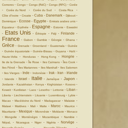
-
-
-
-
Comores
Congo
Congo (RdC)
Congo (RPC)
Corée
-
-
-
-
Corée du Nord
Corée du Sud
Costa Rica
Cuba
Danemark
-
-
-
-
-
Côte d'Ivoire
Croatie
Djibouti
Egypte
Ecosse
-
-
-
-
Dominique
Emirats arabes unis
Espagne
-
-
-
-
Equateur
Erythrée
Estonie
Eswatini
Etats Unis
Finlande
-
-
-
-
-
Éthiopie
Fidji
France
-
-
-
-
-
Gabon
Gambie
Géorgie
Ghana
Grèce
-
-
-
-
Grenade
Groenland
Guatemala
Guinée
-
-
-
-
-
Guinée équatoriale
Guinée-Bissau
Guyana
Haïti
Hongrie
-
-
-
-
Haute-Volta
Honduras
Hong Kong
-
-
-
-
Ile de la Grenade
Île Rose
Iles Caïmans
Îles Cook
-
-
-
Iles Féroé
Îles Mariannes
Iles Marshall
Iles Salomon
Inde
Irak
Iran
Irlande
-
-
-
-
-
-
Iles Vierges
Indonésie
Italie
Japon
Israel
-
-
-
-
-
-
Islande
Jamaîque
-
-
-
-
-
Jordanie
Kazakhstan
Kenya
Kirghizistan
Kosovo
Liban
-
-
-
-
-
-
Koweit
Kurdistan
Laos
Lesotho
Lettonie
-
-
-
-
-
Liberia
Liechtenstein
Lituanie
Luxembourg
Lybie
-
-
-
-
Macao
Macédoine du Nord
Madagascar
Malaisie
Maroc
-
-
-
-
-
-
Malawi
Maldives
Mali
Malte
Maurice
Mexique
-
-
-
-
Mauritanie
Micronésie
Moldavie
Monaco
-
-
-
-
-
Mongolie
Monténégro
Mozambique
Namibie
Norvège
-
-
-
-
-
NépaL
Nicaragua
Niger
Nigéria
-
-
Nouvelle Guinée
Nouvelle Zélande