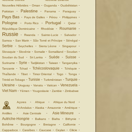
-
-
-
-
Nouvelles Hébrides
Oman
Ouganda
Ouzbékistan
Palestine
-
-
-
-
Pakistan
Panama
Paraguay
Pays Bas
-
-
-
-
Pays de Galles
Pérou
Philippines
Pologne
Portugal
-
-
-
-
Porto Rico
Qatar
Roumanie
-
-
-
République Dominicaine
Rhodésie
Russie
-
-
-
-
Rwanda
Sainte-Lucie
Salvador
-
-
-
-
Samoa
San Marin
São Tomé et Príncipe
Sénégal
Serbie
-
-
-
-
Seychelles
Sierra Léone
Singapour
-
-
-
-
-
Slovaquie
Slovénie
Somalie
Somaliland
Soudan
Suède
Suisse
-
-
-
-
Soudan du Sud
Sri Lanka
Syrie
-
-
-
-
-
Suriname
Tadjikistan
Taiwan
Tanganyika
Tchécoslovaquie
-
-
-
-
Tanzanie
Tchad
Tchéquie
-
-
-
-
-
Thaîlande
Tibet
Timor Oriental
Togo
Tonga
Tunisie
Turquie
-
-
-
-
Trinité-et-Tobago
Turkménistan
Ukraine
Venezuela
-
-
-
-
-
Uruguay
Vanatu
Vatican
Viet Nam
-
-
-
-
Yémen
Yougoslavie
Zambie
Zimbabwe
-
-
-
Açores
Afrique
Afrique du Nord
-
-
-
-
Al-Andalus
Alaska
Amazonie
Amérique
Asie Mineure
-
-
-
Antilles
Asie Centrale
Autriche-Hongrie
-
-
-
-
Balkans
Biafra
Bithynie
-
-
-
-
Bohême
Bourgogne
Bretagne
Californie
-
-
-
-
-
Cappadoce
Caraïbes
Caucase
Ceylan
Cilicie