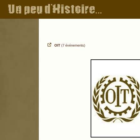
OIT
(7 événements)