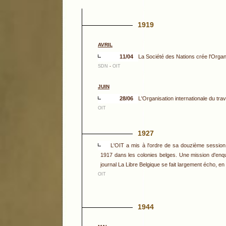
1919
AVRIL
11/04
La Société des Nations crée l'Organis
SDN
-
OIT
JUIN
28/06
L'Organisation internationale du tra
OIT
1927
L'OIT a mis à l'ordre de sa douzième session p
1917 dans les colonies belges. Une mission d'enqu
journal La Libre Belgique se fait largement écho, en 
OIT
1944