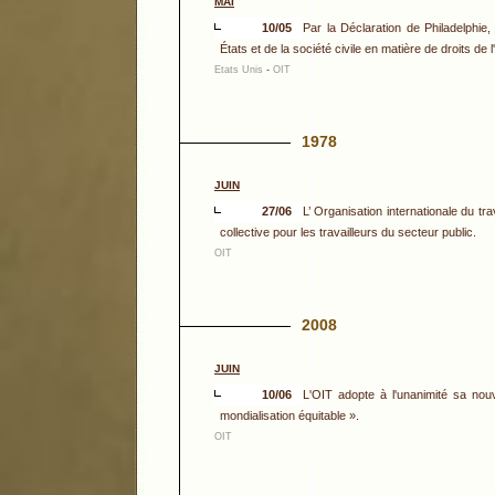
MAI
10/05
Par la Déclaration de Philadelphie,
États et de la société civile en matière de droits de
Etats Unis
-
OIT
1978
JUIN
27/06
L’ Organisation internationale du tra
collective pour les travailleurs du secteur public.
OIT
2008
JUIN
10/06
L'OIT adopte à l'unanimité sa nouve
mondialisation équitable ».
OIT