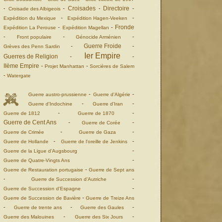
Croisades
Directoire
-
-
-
-
Croisade des Albigeois
-
-
Expédition du Mexique
Expédition Hagen-Veeken
Fronde
-
-
Expédition La Perouse
Expédition Magellan
-
-
-
Front populaire
Génocide Arménien
Guerre Froide
-
-
Grèves des Penn Sardin
Ier Empire
Guerres de Religion
-
-
IIème Empire
-
-
Projet Manhattan
Sorcières de Salem
-
Watergate
-
-
Guerre austro-prussienne
Guerre d'Algérie
-
-
Guerre d'Indochine
Guerre d'Iran
-
-
Guerre de 1812
Guerre de 1870
Guerre de Cent Ans
-
-
Guerre de Corée
-
-
Guerre de Crimée
Guerre de Gaza
-
-
Guerre de Hollande
Guerre de l'oreille de Jenkins
-
Guerre de la Ligue d'Augsbourg
-
Guerre de Quatre-Vingts Ans
-
Guerre de Restauration portugaise
Guerre de Sept ans
-
-
Guerre de Succession d'Autriche
-
Guerre de Succession d'Espagne
-
Guerre de Succession de Bavière
Guerre de Treize Ans
-
-
-
Guerre de trente ans
Guerre des Gaules
-
-
Guerre des Malouines
Guerre des Six Jours