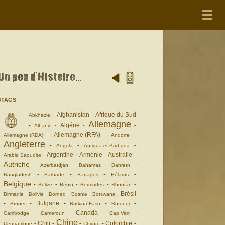
#TAGS
Afghanistan
Afrique du Sud
-
-
Abkhazie
Allemagne
Algérie
-
-
-
-
Albanie
Allemagne (RFA)
-
-
-
Allemagne (RDA)
Andorre
Angleterre
-
-
-
Angola
Antigua et Barbuda
Argentine
Arménie
Australie
-
-
-
-
Arabie Saoudite
Autriche
-
-
-
-
Azerbaïdjan
Bahamas
Bahreïn
-
-
-
-
Bangladesh
Barbade
Barrages
Bélarus
Belgique
-
-
-
-
-
Belize
Bénin
Bermudes
Bhoutan
Brésil
-
-
-
-
-
Birmanie
Bolivie
Bornéo
Bosnie
Botswana
Bulgarie
-
-
-
-
-
Brunei
Burkina Faso
Burundi
Canada
-
-
-
-
Cambodge
Cameroun
Cap Vert
Chine
Chili
Colombie
-
-
-
-
-
Centrafrique
Chypre