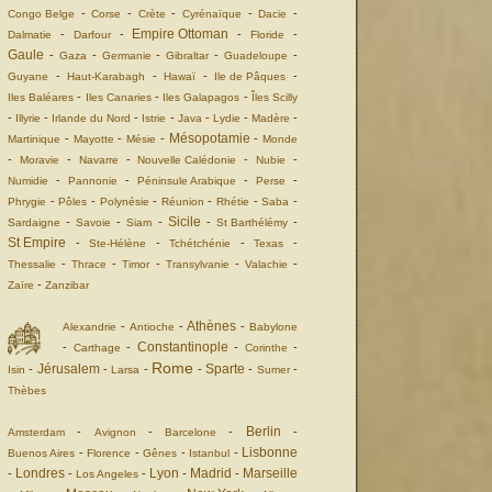
-
-
-
-
-
Congo Belge
Corse
Crète
Cyrénaïque
Dacie
Empire Ottoman
-
-
-
-
Dalmatie
Darfour
Floride
Gaule
-
-
-
-
-
Gaza
Germanie
Gibraltar
Guadeloupe
-
-
-
-
Guyane
Haut-Karabagh
Hawaï
Ile de Pâques
-
-
-
Iles Baléares
Iles Canaries
Iles Galapagos
Îles Scilly
-
-
-
-
-
-
-
Illyrie
Irlande du Nord
Istrie
Java
Lydie
Madère
Mésopotamie
-
-
-
-
Martinique
Mayotte
Mésie
Monde
-
-
-
-
-
Moravie
Navarre
Nouvelle Calédonie
Nubie
-
-
-
-
Numidie
Pannonie
Péninsule Arabique
Perse
-
-
-
-
-
-
Phrygie
Pôles
Polynésie
Réunion
Rhétie
Saba
Sicile
-
-
-
-
-
Sardaigne
Savoie
Siam
St Barthélémy
St Empire
-
-
-
-
Ste-Hélène
Tchétchénie
Texas
-
-
-
-
-
Thessalie
Thrace
Timor
Transylvanie
Valachie
-
Zaïre
Zanzibar
Athènes
-
-
-
Alexandrie
Antioche
Babylone
Constantinople
-
-
-
-
Carthage
Corinthe
Rome
Jérusalem
Sparte
-
-
-
-
-
-
Isin
Larsa
Sumer
Thèbes
Berlin
-
-
-
-
Amsterdam
Avignon
Barcelone
Lisbonne
-
-
-
-
Buenos Aires
Florence
Gênes
Istanbul
Londres
Lyon
Madrid
Marseille
-
-
-
-
-
Los Angeles