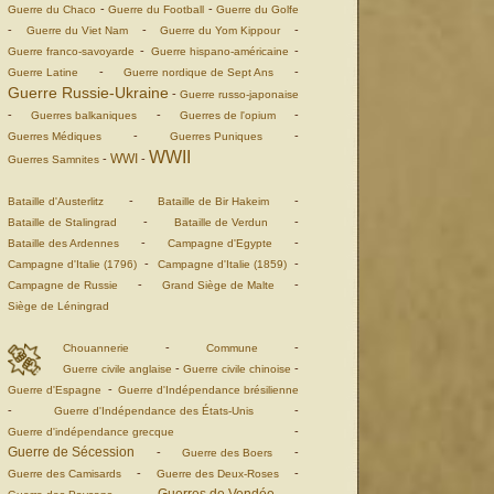
-
-
Guerre du Chaco
Guerre du Football
Guerre du Golfe
-
-
-
Guerre du Viet Nam
Guerre du Yom Kippour
-
-
Guerre franco-savoyarde
Guerre hispano-américaine
-
-
Guerre Latine
Guerre nordique de Sept Ans
Guerre Russie-Ukraine
-
Guerre russo-japonaise
-
-
-
Guerres balkaniques
Guerres de l'opium
-
-
Guerres Médiques
Guerres Puniques
WWII
WWI
-
-
Guerres Samnites
-
-
Bataille d'Austerlitz
Bataille de Bir Hakeim
-
-
Bataille de Stalingrad
Bataille de Verdun
-
-
Bataille des Ardennes
Campagne d'Egypte
-
-
Campagne d'Italie (1796)
Campagne d'Italie (1859)
-
-
Campagne de Russie
Grand Siège de Malte
Siège de Léningrad
-
-
Chouannerie
Commune
-
-
Guerre civile anglaise
Guerre civile chinoise
-
Guerre d'Espagne
Guerre d'Indépendance brésilienne
-
-
Guerre d'Indépendance des États-Unis
-
Guerre d'indépendance grecque
Guerre de Sécession
-
-
Guerre des Boers
-
-
Guerre des Camisards
Guerre des Deux-Roses