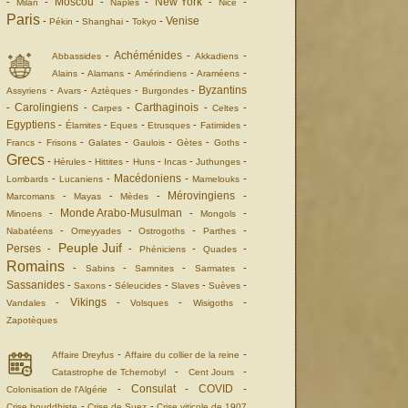
Moscou
New York
-
-
-
-
-
-
Milan
Naples
Nice
Paris
Venise
-
-
-
-
Pékin
Shanghai
Tokyo
Achéménides
-
-
-
Abbassides
Akkadiens
-
-
-
-
Alains
Alamans
Amérindiens
Araméens
Byzantins
-
-
-
-
Assyriens
Avars
Aztèques
Burgondes
Carolingiens
Carthaginois
-
-
-
-
-
Carpes
Celtes
Egyptiens
-
-
-
-
-
Élamites
Eques
Etrusques
Fatimides
-
-
-
-
-
-
Francs
Frisons
Galates
Gaulois
Gètes
Goths
Grecs
-
-
-
-
-
-
Hérules
Hittites
Huns
Incas
Juthunges
Macédoniens
-
-
-
-
Lombards
Lucaniens
Mamelouks
Mérovingiens
-
-
-
-
Marcomans
Mayas
Mèdes
Monde Arabo-Musulman
-
-
-
Minoens
Mongols
-
-
-
-
Nabatéens
Omeyyades
Ostrogoths
Parthes
Peuple Juif
Perses
-
-
-
-
Phéniciens
Quades
Romains
-
-
-
-
Sabins
Samnites
Sarmates
Sassanides
-
-
-
-
-
Saxons
Séleucides
Slaves
Suèves
Vikings
-
-
-
-
Vandales
Volsques
Wisigoths
Zapotèques
-
-
Affaire Dreyfus
Affaire du collier de la reine
-
-
Catastrophe de Tchernobyl
Cent Jours
Consulat
COVID
-
-
-
Colonisation de l'Algérie
-
-
Crise bouddhiste
Crise de Suez
Crise viticole de 1907