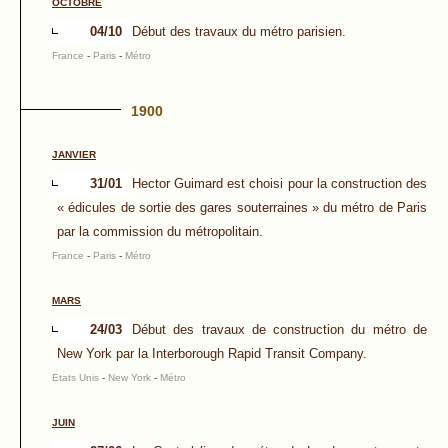
OCTOBRE
04/10
Début des travaux du métro parisien.
France
-
Paris
-
Métro
1900
JANVIER
31/01
Hector Guimard est choisi pour la construction des
« édicules de sortie des gares souterraines » du métro de Paris
par la commission du métropolitain.
France
-
Paris
-
Métro
MARS
24/03
Début des travaux de construction du métro de
New York par la Interborough Rapid Transit Company.
Etats Unis
-
New York
-
Métro
JUIN