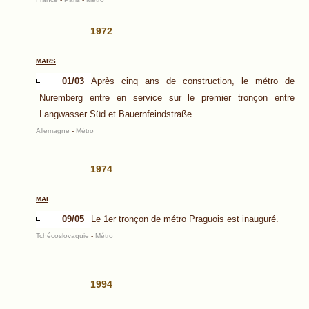
1972
MARS
01/03
Après cinq ans de construction, le métro de
Nuremberg entre en service sur le premier tronçon entre
Langwasser Süd et Bauernfeindstraße.
Allemagne
-
Métro
1974
MAI
09/05
Le 1er tronçon de métro Praguois est inauguré.
Tchécoslovaquie
-
Métro
1994