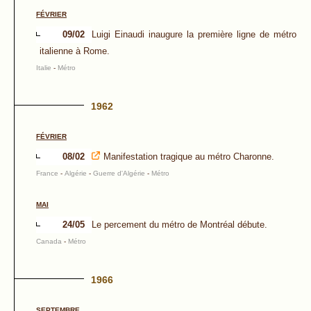
FÉVRIER
09/02
Luigi Einaudi inaugure la première ligne de métro
italienne à Rome.
Italie
-
Métro
1962
FÉVRIER
08/02
Manifestation tragique au métro Charonne.
France
-
Algérie
-
Guerre d'Algérie
-
Métro
MAI
24/05
Le percement du métro de Montréal débute.
Canada
-
Métro
1966
SEPTEMBRE