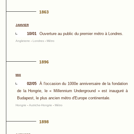
1863
JANVIER
10/01
Ouverture au public du premier métro à Londres.
Angleterre
-
Londres
-
Métro
1896
MAI
02/05
À l'occasion du 1000e anniversaire de la fondation
de la Hongrie, le « Millennium Underground » est inauguré à
Budapest, le plus ancien métro d'Europe continentale.
Hongrie
-
Autriche-Hongrie
-
Métro
1898