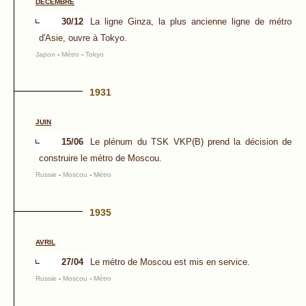
DÉCEMBRE
30/12
La ligne Ginza, la plus ancienne ligne de métro
d'Asie, ouvre à Tokyo.
Japon
-
Métro
-
Tokyo
1931
JUIN
15/06
Le plénum du TSK VKP(B) prend la décision de
construire le métro de Moscou.
Russie
-
Moscou
-
Métro
1935
AVRIL
27/04
Le métro de Moscou est mis en service.
Russie
-
Moscou
-
Métro