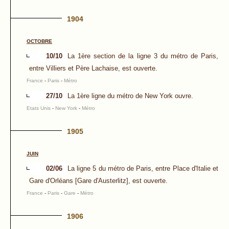
1904
OCTOBRE
10/10
La 1ère section de la ligne 3 du métro de Paris,
entre Villiers et Père Lachaise, est ouverte.
France
-
Paris
-
Métro
27/10
La 1ère ligne du métro de New York ouvre.
Etats Unis
-
New York
-
Métro
1905
JUIN
02/06
La ligne 5 du métro de Paris, entre Place d'Italie et
Gare d'Orléans [Gare d'Austerlitz], est ouverte.
France
-
Paris
-
Gare
-
Métro
1906