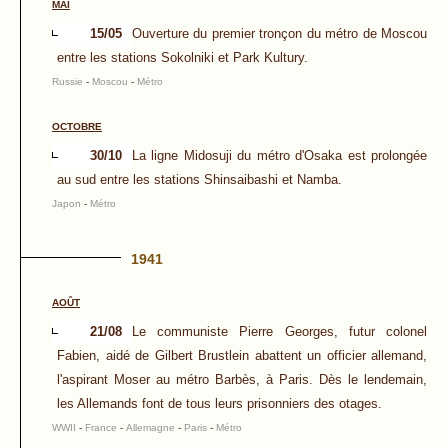
MAI
15/05
Ouverture du premier tronçon du métro de Moscou
entre les stations Sokolniki et Park Kultury.
Russie
-
Moscou
-
Métro
OCTOBRE
30/10
La ligne Midosuji du métro d'Osaka est prolongée
au sud entre les stations Shinsaibashi et Namba.
Japon
-
Métro
1941
AOÛT
21/08
Le communiste Pierre Georges, futur colonel
Fabien, aidé de Gilbert Brustlein abattent un officier allemand,
l'aspirant Moser au métro Barbès, à Paris. Dès le lendemain,
les Allemands font de tous leurs prisonniers des otages.
WWII
-
France
-
Allemagne
-
Paris
-
Métro