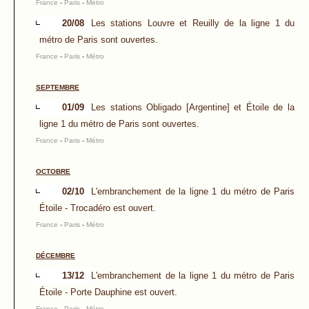
France
-
Paris
-
Métro
20/08
Les stations Louvre et Reuilly de la ligne 1 du
métro de Paris sont ouvertes.
France
-
Paris
-
Métro
SEPTEMBRE
01/09
Les stations Obligado [Argentine] et Étoile de la
ligne 1 du métro de Paris sont ouvertes.
France
-
Paris
-
Métro
OCTOBRE
02/10
L'embranchement de la ligne 1 du métro de Paris
Étoile - Trocadéro est ouvert.
France
-
Paris
-
Métro
DÉCEMBRE
13/12
L'embranchement de la ligne 1 du métro de Paris
Étoile - Porte Dauphine est ouvert.
France
-
Paris
-
Métro