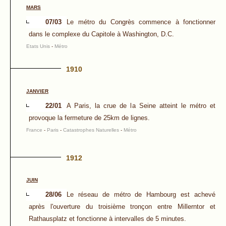
MARS
07/03
Le métro du Congrès commence à fonctionner
dans le complexe du Capitole à Washington, D.C.
Etats Unis
-
Métro
1910
JANVIER
22/01
A Paris, la crue de la Seine atteint le métro et
provoque la fermeture de 25km de lignes.
France
-
Paris
-
Catastrophes Naturelles
-
Métro
1912
JUIN
28/06
Le réseau de métro de Hambourg est achevé
après l'ouverture du troisième tronçon entre Millerntor et
Rathausplatz et fonctionne à intervalles de 5 minutes.