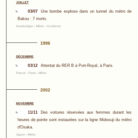
JUILLET
03/07
Une bombe explose dans un tunnel du métro de
Bakou : 7 morts.
Azerbaïdjan
-
Métro
-
Accidents
1996
DÉCEMBRE
03/12
Attentat du RER B à Port-Royal, à Paris.
France
-
Paris
-
Métro
2002
NOVEMBRE
11/11
Des voitures réservées aux femmes durant les
heures de pointe sont instaurées sur la ligne Midosuji du métro
d'Osaka.
Japon
-
Métro