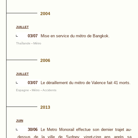
2004
JUILLET
03/07
Mise en service du métro de Bangkok.
Thaîlande
-
Métro
2006
JUILLET
03/07
Le déraillement du métro de Valence fait 41 morts.
Espagne
-
Métro
-
Accidents
2013
JUIN
30/06
Le Metro Monorail effectue son dernier trajet au-
dessus de la ville de Sydney, vingt-cinq ans après sa