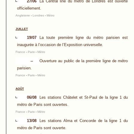
27/06
La Central line du métro de Londres est ouverte
officiellement.
Angleterre
-
Londres
-
Métro
JUILLET
19/07
La toute première ligne du métro parisien est
inaugurée à l’occasion de l’Exposition universelle.
France
-
Paris
-
Métro
--
Ouverture au public de la première ligne de métro
parisien.
France
-
Paris
-
Métro
AOÛT
06/08
Les stations Châtelet et St-Paul de la ligne 1 du
métro de Paris sont ouvertes.
France
-
Paris
-
Métro
13/08
Les stations Alma et Concorde de la ligne 1 du
métro de Paris sont ouverte.