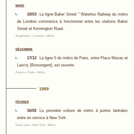
MARS
10/03
La ligne Baker Street " Waterloo Railway du métro
de Londres commence à fonctionner entre les stations Baker
Street et Kennington Road.
Angleterre
-
Londres
-
Métro
DÉCEMBRE
17/12
La ligne 5 du métro de Paris, entre Place Mazas et
Lancry [Bonsergent], est ouverte.
France
-
Paris
-
Métro
1909
FÉVRIER
16/02
La première voiture de métro à portes latérales
entre en service à New York.
Etats Unis
-
New York
-
Métro