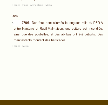
France
-
Paris
-
Archéologie
-
Métro
JUIN
27/06
Des feux sont allumés le long des rails du RER A
entre Nanterre et Rueil-Malmaison, une voiture est incendiée,
ainsi que des poubelles, et des abribus ont été détruits. Des
manifestants montent des barricades.
France
-
Métro