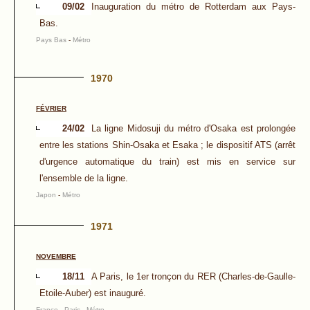
09/02
Inauguration du métro de Rotterdam aux Pays-
Bas.
Pays Bas
-
Métro
1970
FÉVRIER
24/02
La ligne Midosuji du métro d'Osaka est prolongée
entre les stations Shin-Osaka et Esaka ; le dispositif ATS (arrêt
d'urgence automatique du train) est mis en service sur
l'ensemble de la ligne.
Japon
-
Métro
1971
NOVEMBRE
18/11
A Paris, le 1er tronçon du RER (Charles-de-Gaulle-
Etoile-Auber) est inauguré.
France
-
Paris
-
Métro