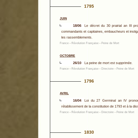
1795
JUIN
18/06
Le décret du 30 prairial an III p
commandants et capitaines, embaucheurs et insti
les rassemblements.
France
-
Révolution Française
-
Peine de Mort
OCTOBRE
26/10
La peine de mort est supprimée.
France
-
Révolution Française
-
Directoire
-
Peine de Mort
1796
AVRIL
16/04
Loi du 27 Germinal an IV pronon
rétablissement de la constitution de 1793 et à la diss
France
-
Révolution Française
-
Directoire
-
Peine de Mort
1830