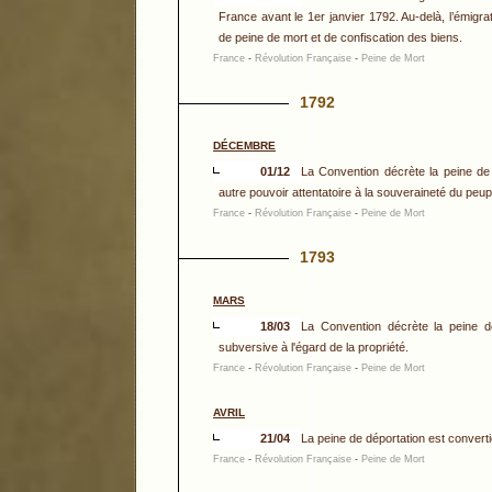
France avant le 1er janvier 1792. Au-delà, l’émigr
de peine de mort et de confiscation des biens.
France
-
Révolution Française
-
Peine de Mort
1792
DÉCEMBRE
01/12
La Convention décrète la peine de 
autre pouvoir attentatoire à la souveraineté du peup
France
-
Révolution Française
-
Peine de Mort
1793
MARS
18/03
La Convention décrète la peine de
subversive à l'égard de la propriété.
France
-
Révolution Française
-
Peine de Mort
AVRIL
21/04
La peine de déportation est convert
France
-
Révolution Française
-
Peine de Mort