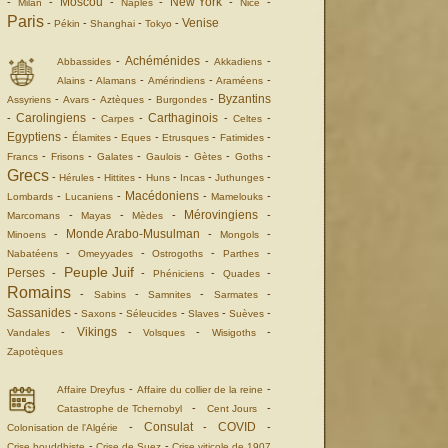
Moscou
New York
-
-
-
-
-
-
Milan
Naples
Nice
Paris
Venise
-
-
-
-
Pékin
Shanghai
Tokyo
Achéménides
-
-
-
Abbassides
Akkadiens
-
-
-
-
Alains
Alamans
Amérindiens
Araméens
Byzantins
-
-
-
-
Assyriens
Avars
Aztèques
Burgondes
Carolingiens
Carthaginois
-
-
-
-
-
Carpes
Celtes
Egyptiens
-
-
-
-
-
Élamites
Eques
Etrusques
Fatimides
-
-
-
-
-
-
Francs
Frisons
Galates
Gaulois
Gètes
Goths
Grecs
-
-
-
-
-
-
Hérules
Hittites
Huns
Incas
Juthunges
Macédoniens
-
-
-
-
Lombards
Lucaniens
Mamelouks
Mérovingiens
-
-
-
-
Marcomans
Mayas
Mèdes
Monde Arabo-Musulman
-
-
-
Minoens
Mongols
-
-
-
-
Nabatéens
Omeyyades
Ostrogoths
Parthes
Peuple Juif
Perses
-
-
-
-
Phéniciens
Quades
Romains
-
-
-
-
Sabins
Samnites
Sarmates
Sassanides
-
-
-
-
-
Saxons
Séleucides
Slaves
Suèves
Vikings
-
-
-
-
Vandales
Volsques
Wisigoths
Zapotèques
-
-
Affaire Dreyfus
Affaire du collier de la reine
-
-
Catastrophe de Tchernobyl
Cent Jours
Consulat
COVID
-
-
-
Colonisation de l'Algérie
-
-
Crise bouddhiste
Crise de Suez
Crise viticole de 1907