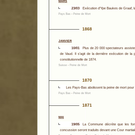
MARS
23/03
Exécution d'Ype Baukes de Graaf, la
Pays Bas
-
Peine de Mort
1868
JANVIER
10/01
Plus de 20 000 spectateurs assiste
de Vaud. Il s'agit de la dernière exécution de la 
constitutionnelle de 1874.
Suisse
-
Peine de Mort
1870
Les Pays-Bas abolissent la peine de mort pour
Pays Bas
-
Peine de Mort
1871
MAI
19/05
La Commune décrète que les fonc
concussion seront traduits devant une Cour martiale