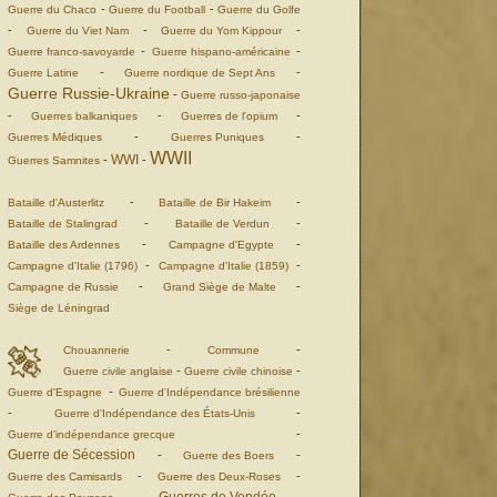
-
-
Guerre du Chaco
Guerre du Football
Guerre du Golfe
-
-
-
Guerre du Viet Nam
Guerre du Yom Kippour
-
-
Guerre franco-savoyarde
Guerre hispano-américaine
-
-
Guerre Latine
Guerre nordique de Sept Ans
Guerre Russie-Ukraine
-
Guerre russo-japonaise
-
-
-
Guerres balkaniques
Guerres de l'opium
-
-
Guerres Médiques
Guerres Puniques
WWII
WWI
-
-
Guerres Samnites
-
-
Bataille d'Austerlitz
Bataille de Bir Hakeim
-
-
Bataille de Stalingrad
Bataille de Verdun
-
-
Bataille des Ardennes
Campagne d'Egypte
-
-
Campagne d'Italie (1796)
Campagne d'Italie (1859)
-
-
Campagne de Russie
Grand Siège de Malte
Siège de Léningrad
-
-
Chouannerie
Commune
-
-
Guerre civile anglaise
Guerre civile chinoise
-
Guerre d'Espagne
Guerre d'Indépendance brésilienne
-
-
Guerre d'Indépendance des États-Unis
-
Guerre d'indépendance grecque
Guerre de Sécession
-
-
Guerre des Boers
-
-
Guerre des Camisards
Guerre des Deux-Roses