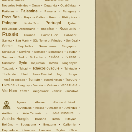
-
-
-
-
Nouvelles Hébrides
Oman
Ouganda
Ouzbékistan
Palestine
-
-
-
-
Pakistan
Panama
Paraguay
Pays Bas
-
-
-
-
Pays de Galles
Pérou
Philippines
Pologne
Portugal
-
-
-
-
Porto Rico
Qatar
Roumanie
-
-
-
République Dominicaine
Rhodésie
Russie
-
-
-
-
Rwanda
Sainte-Lucie
Salvador
-
-
-
-
Samoa
San Marin
São Tomé et Príncipe
Sénégal
Serbie
-
-
-
-
Seychelles
Sierra Léone
Singapour
-
-
-
-
-
Slovaquie
Slovénie
Somalie
Somaliland
Soudan
Suède
Suisse
-
-
-
-
Soudan du Sud
Sri Lanka
Syrie
-
-
-
-
-
Suriname
Tadjikistan
Taiwan
Tanganyika
Tchécoslovaquie
-
-
-
-
Tanzanie
Tchad
Tchéquie
-
-
-
-
-
Thaîlande
Tibet
Timor Oriental
Togo
Tonga
Tunisie
Turquie
-
-
-
-
Trinité-et-Tobago
Turkménistan
Ukraine
Venezuela
-
-
-
-
-
Uruguay
Vanatu
Vatican
Viet Nam
-
-
-
-
Yémen
Yougoslavie
Zambie
Zimbabwe
-
-
-
Açores
Afrique
Afrique du Nord
-
-
-
-
Al-Andalus
Alaska
Amazonie
Amérique
Asie Mineure
-
-
-
Antilles
Asie Centrale
Autriche-Hongrie
-
-
-
-
Balkans
Biafra
Bithynie
-
-
-
-
Bohême
Bourgogne
Bretagne
Californie
-
-
-
-
-
Cappadoce
Caraïbes
Caucase
Ceylan
Cilicie