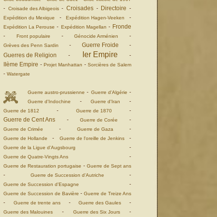
Croisades
Directoire
-
-
-
-
Croisade des Albigeois
-
-
Expédition du Mexique
Expédition Hagen-Veeken
Fronde
-
-
Expédition La Perouse
Expédition Magellan
-
-
-
Front populaire
Génocide Arménien
Guerre Froide
-
-
Grèves des Penn Sardin
Ier Empire
Guerres de Religion
-
-
IIème Empire
-
-
Projet Manhattan
Sorcières de Salem
-
Watergate
-
-
Guerre austro-prussienne
Guerre d'Algérie
-
-
Guerre d'Indochine
Guerre d'Iran
-
-
Guerre de 1812
Guerre de 1870
Guerre de Cent Ans
-
-
Guerre de Corée
-
-
Guerre de Crimée
Guerre de Gaza
-
-
Guerre de Hollande
Guerre de l'oreille de Jenkins
-
Guerre de la Ligue d'Augsbourg
-
Guerre de Quatre-Vingts Ans
-
Guerre de Restauration portugaise
Guerre de Sept ans
-
-
Guerre de Succession d'Autriche
-
Guerre de Succession d'Espagne
-
Guerre de Succession de Bavière
Guerre de Treize Ans
-
-
-
Guerre de trente ans
Guerre des Gaules
-
-
Guerre des Malouines
Guerre des Six Jours