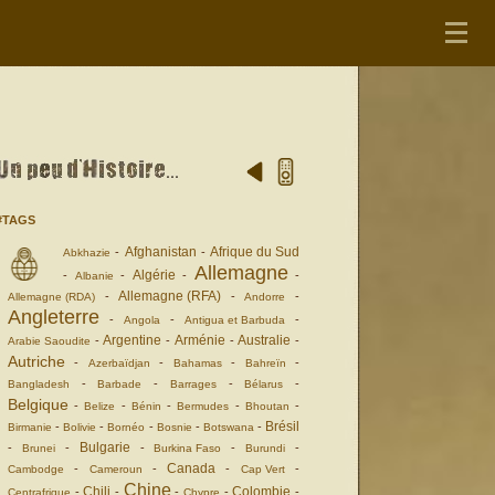
#TAGS
Afghanistan
Afrique du Sud
-
-
Abkhazie
Allemagne
Algérie
-
-
-
-
Albanie
Allemagne (RFA)
-
-
-
Allemagne (RDA)
Andorre
Angleterre
-
-
-
Angola
Antigua et Barbuda
Argentine
Arménie
Australie
-
-
-
-
Arabie Saoudite
Autriche
-
-
-
-
Azerbaïdjan
Bahamas
Bahreïn
-
-
-
-
Bangladesh
Barbade
Barrages
Bélarus
Belgique
-
-
-
-
-
Belize
Bénin
Bermudes
Bhoutan
Brésil
-
-
-
-
-
Birmanie
Bolivie
Bornéo
Bosnie
Botswana
Bulgarie
-
-
-
-
-
Brunei
Burkina Faso
Burundi
Canada
-
-
-
-
Cambodge
Cameroun
Cap Vert
Chine
Chili
Colombie
-
-
-
-
-
Centrafrique
Chypre