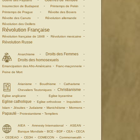
Guerres de Vendée
-
-
Guerre des Paysans
-
-
Insurrection de Budapest
Printemps de Pekin
-
-
Printemps de Prague
Révolte des Boxers
-
-
Révolte des Canuts
Révolution allemande
-
Révolution des Oeillets
Révolution Française
-
-
-
Révolution française de 1848
Révolution mexicaine
Révolution Russe
Droits des Femmes
-
-
Anarchisme
Droits des homosexuels
-
-
-
Emancipation des Afro-Américains
Franc-maçonnerie
Peine de Mort
-
-
-
Arianisme
Boudhisme
Catharisme
Christianisme
-
-
Chevaliers Teutoniques
-
-
Eglise anglicane
Eglise byzantine
Eglise catholique
-
-
-
Eglise orthodoxe
Inquisition
-
-
-
-
-
Islam
Jésuites
Judaisme
Manichéisme
Mormons
Papauté
-
-
Protestantisme
Templiers
-
-
-
AIEA
Amnesty International
ASEAN
-
-
-
-
Banque Mondiale
BCE
BDF
CEA
CECA
-
-
-
-
-
CEDEAO
CEDH
COMECON
Commonwealth