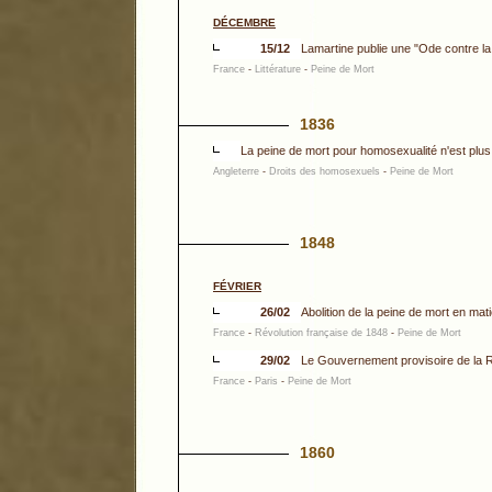
DÉCEMBRE
15/12
Lamartine publie une "Ode contre la
France
-
Littérature
-
Peine de Mort
1836
La peine de mort pour homosexualité n'est plus
Angleterre
-
Droits des homosexuels
-
Peine de Mort
1848
FÉVRIER
26/02
Abolition de la peine de mort en mati
France
-
Révolution française de 1848
-
Peine de Mort
29/02
Le Gouvernement provisoire de la Rép
France
-
Paris
-
Peine de Mort
1860