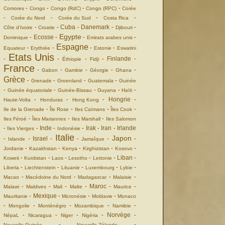
-
-
-
-
Comores
Congo
Congo (RdC)
Congo (RPC)
Corée
-
-
-
-
Corée du Nord
Corée du Sud
Costa Rica
Cuba
Danemark
-
-
-
-
-
Côte d'Ivoire
Croatie
Djibouti
Egypte
Ecosse
-
-
-
-
Dominique
Emirats arabes unis
Espagne
-
-
-
-
Equateur
Erythrée
Estonie
Eswatini
Etats Unis
Finlande
-
-
-
-
-
Éthiopie
Fidji
France
-
-
-
-
-
Gabon
Gambie
Géorgie
Ghana
Grèce
-
-
-
-
Grenade
Groenland
Guatemala
Guinée
-
-
-
-
-
Guinée équatoriale
Guinée-Bissau
Guyana
Haïti
Hongrie
-
-
-
-
Haute-Volta
Honduras
Hong Kong
-
-
-
-
Ile de la Grenade
Île Rose
Iles Caïmans
Îles Cook
-
-
-
Iles Féroé
Îles Mariannes
Iles Marshall
Iles Salomon
Inde
Irak
Iran
Irlande
-
-
-
-
-
-
Iles Vierges
Indonésie
Italie
Japon
Israel
-
-
-
-
-
-
Islande
Jamaîque
-
-
-
-
-
Jordanie
Kazakhstan
Kenya
Kirghizistan
Kosovo
Liban
-
-
-
-
-
-
Koweit
Kurdistan
Laos
Lesotho
Lettonie
-
-
-
-
-
Liberia
Liechtenstein
Lituanie
Luxembourg
Lybie
-
-
-
-
Macao
Macédoine du Nord
Madagascar
Malaisie
Maroc
-
-
-
-
-
-
Malawi
Maldives
Mali
Malte
Maurice
Mexique
-
-
-
-
Mauritanie
Micronésie
Moldavie
Monaco
-
-
-
-
-
Mongolie
Monténégro
Mozambique
Namibie
Norvège
-
-
-
-
-
NépaL
Nicaragua
Niger
Nigéria
-
-
Nouvelle Guinée
Nouvelle Zélande