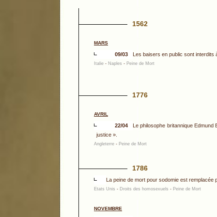
1562
MARS
09/03
Les baisers en public sont interdit
Italie
-
Naples
-
Peine de Mort
1776
AVRIL
22/04
Le philosophe britannique Edmund 
justice ».
Angleterre
-
Peine de Mort
1786
La peine de mort pour sodomie est remplacée p
Etats Unis
-
Droits des homosexuels
-
Peine de Mort
NOVEMBRE