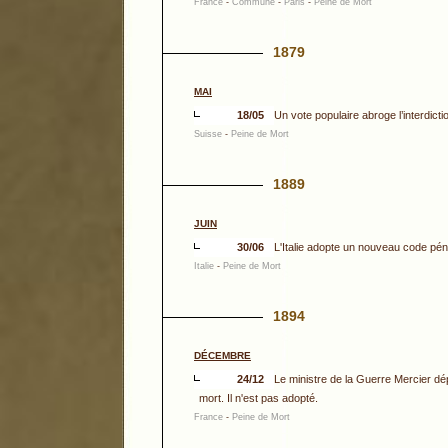
France
-
Commune
-
Paris
-
Peine de Mort
1879
MAI
18/05
Un vote populaire abroge l’interdicti
Suisse
-
Peine de Mort
1889
JUIN
30/06
L'Italie adopte un nouveau code péna
Italie
-
Peine de Mort
1894
DÉCEMBRE
24/12
Le ministre de la Guerre Mercier dé
mort. Il n'est pas adopté.
France
-
Peine de Mort