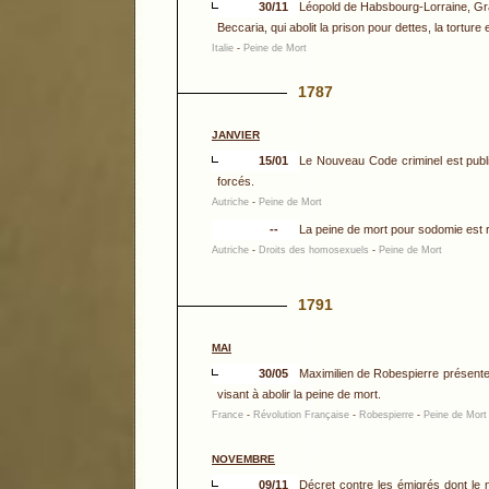
30/11
Léopold de Habsbourg-Lorraine, Gra
Beccaria, qui abolit la prison pour dettes, la tortur
Italie
-
Peine de Mort
1787
JANVIER
15/01
Le Nouveau Code criminel est publi
forcés.
Autriche
-
Peine de Mort
--
La peine de mort pour sodomie est r
Autriche
-
Droits des homosexuels
-
Peine de Mort
1791
MAI
30/05
Maximilien de Robespierre présente 
visant à abolir la peine de mort.
France
-
Révolution Française
-
Robespierre
-
Peine de Mort
NOVEMBRE
09/11
Décret contre les émigrés dont le