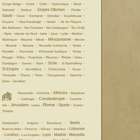
-
-
-
-
-
Congo Belge
Corse
Crète
Cyrénaïque
Dacie
Empire Ottoman
-
-
-
-
Dalmatie
Darfour
Floride
Gaule
-
-
-
-
-
Gaza
Germanie
Gibraltar
Guadeloupe
-
-
-
-
Guyane
Haut-Karabagh
Hawaï
Ile de Pâques
-
-
-
Iles Baléares
Iles Canaries
Iles Galapagos
Îles Scilly
-
-
-
-
-
-
-
Illyrie
Irlande du Nord
Istrie
Java
Lydie
Madère
Mésopotamie
-
-
-
-
Martinique
Mayotte
Mésie
Monde
-
-
-
-
-
Moravie
Navarre
Nouvelle Calédonie
Nubie
-
-
-
-
Numidie
Pannonie
Péninsule Arabique
Perse
-
-
-
-
-
-
Phrygie
Pôles
Polynésie
Réunion
Rhétie
Saba
Sicile
-
-
-
-
-
Sardaigne
Savoie
Siam
St Barthélémy
St Empire
-
-
-
-
Ste-Hélène
Tchétchénie
Texas
-
-
-
-
-
Thessalie
Thrace
Timor
Transylvanie
Valachie
-
Zaïre
Zanzibar
Athènes
-
-
-
Alexandrie
Antioche
Babylone
Constantinople
-
-
-
-
Carthage
Corinthe
Rome
Jérusalem
Sparte
-
-
-
-
-
-
Isin
Larsa
Sumer
Thèbes
Berlin
-
-
-
-
Amsterdam
Avignon
Barcelone
Lisbonne
-
-
-
-
Buenos Aires
Florence
Gênes
Istanbul
Londres
Lyon
Madrid
Marseille
-
-
-
-
-
Los Angeles