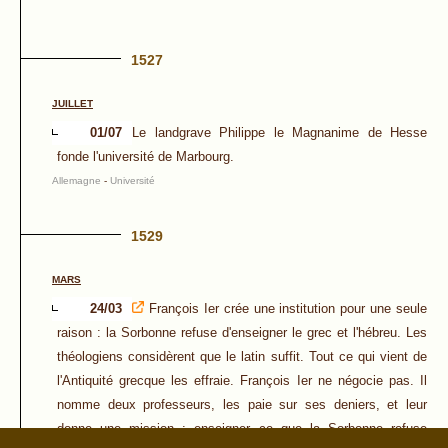
1527
JUILLET
01/07
Le landgrave Philippe le Magnanime de Hesse
fonde l'université de Marbourg.
Allemagne
-
Université
1529
MARS
24/03
François Ier crée une institution pour une seule
raison : la Sorbonne refuse d'enseigner le grec et l'hébreu. Les
théologiens considèrent que le latin suffit. Tout ce qui vient de
l'Antiquité grecque les effraie. François Ier ne négocie pas. Il
nomme deux professeurs, les paie sur ses deniers, et leur
donne une mission : enseigner ce que la Sorbonne refuse