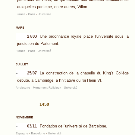
auxquelles participe, entre autres, Villon.
France
-
Paris
-
Université
MARS
27/03
Une ordonnance royale place l'université sous la
juridiction du Parlement.
France
-
Paris
-
Université
JUILLET
25/07
La construction de la chapelle du King's Collège
débute, à Cambridge, à l'initiative du roi Henri VI.
Angleterre
-
Monument Religieux
-
Université
1450
NOVEMBRE
03/11
Fondation de l'université de Barcelone.
Espagne
-
Barcelone
-
Université