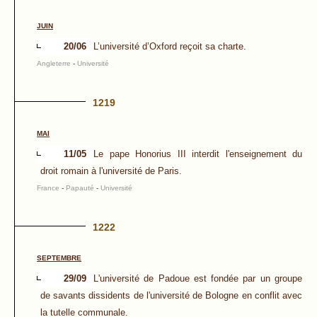
JUIN
20/06
L’université d’Oxford reçoit sa charte.
Angleterre
-
Université
1219
MAI
11/05
Le pape Honorius III interdit l'enseignement du
droit romain à l'université de Paris.
France
-
Papauté
-
Université
1222
SEPTEMBRE
29/09
L'université de Padoue est fondée par un groupe
de savants dissidents de l'université de Bologne en conflit avec
la tutelle communale.