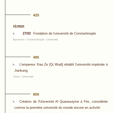
425
FÉVRIER
27/02
Fondation de l'université de Constantinople.
Byzantins
-
Constantinople
-
Université
485
L'empereur Xiao Ze [Qi Wudi] rétablit l'université impériale à
Jiankang.
Chine
-
Université
859
Création de l'Université Al Quaraouiyine à Fès, considérée
comme la première université du monde encore en activité.