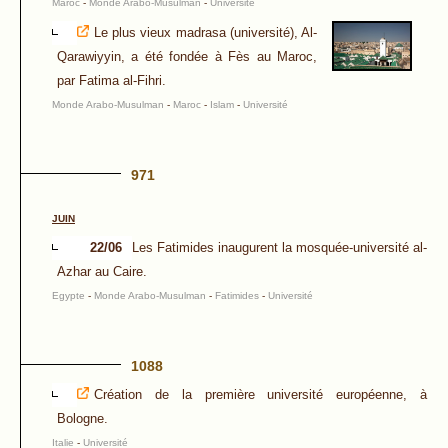
Maroc
-
Monde Arabo-Musulman
-
Université
Le plus vieux madrasa (université), Al-
Qarawiyyin, a été fondée à Fès au Maroc,
par Fatima al-Fihri.
Monde Arabo-Musulman
-
Maroc
-
Islam
-
Université
971
JUIN
22/06
Les Fatimides inaugurent la mosquée-université al-
Azhar au Caire.
Egypte
-
Monde Arabo-Musulman
-
Fatimides
-
Université
1088
Création de la première université européenne, à
Bologne.
Italie
-
Université