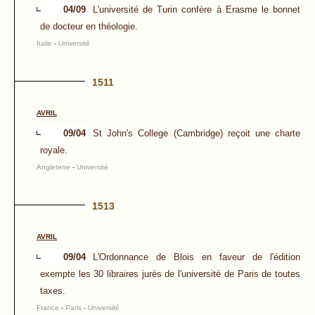
04/09
L'université de Turin confère à Erasme le bonnet
de docteur en théologie.
Italie
-
Université
1511
AVRIL
09/04
St John's College (Cambridge) reçoit une charte
royale.
Angleterre
-
Université
1513
AVRIL
09/04
L'Ordonnance de Blois en faveur de l'édition
exempte les 30 libraires jurés de l'université de Paris de toutes
taxes.
France
-
Paris
-
Université