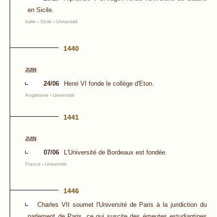
en Sicile.
Italie
-
Sicile
-
Université
1440
JUIN
24/06
Henri VI fonde le collège d'Eton.
Angleterre
-
Université
1441
JUIN
07/06
L'Université de Bordeaux est fondée.
France
-
Université
1446
Charles VII soumet l'Université de Paris à la juridiction du
parlement de Paris, ce qui suscite des émeutes estudiantines