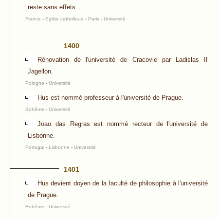
reste sans effets.
France
-
Eglise catholique
-
Paris
-
Université
1400
Rénovation de l'université de Cracovie par Ladislas II
Jagellon.
Pologne
-
Université
Hus est nommé professeur à l'université de Prague.
Bohême
-
Université
Joao das Regras est nommé recteur de l'université de
Lisbonne.
Portugal
-
Lisbonne
-
Université
1401
Hus devient doyen de la faculté de philosophie à l'université
de Prague.
Bohême
-
Université