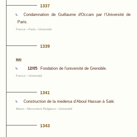
1337
Condamnation de Guillaume d'Occam par l’Université de
Paris.
France
-
Paris
-
Université
1339
MAI
12/05
Fondation de l'université de Grenoble.
France
-
Université
1341
Construction de la medersa d’Aboul Hassan à Salé.
Maroc
-
Monument Religieux
-
Université
1343