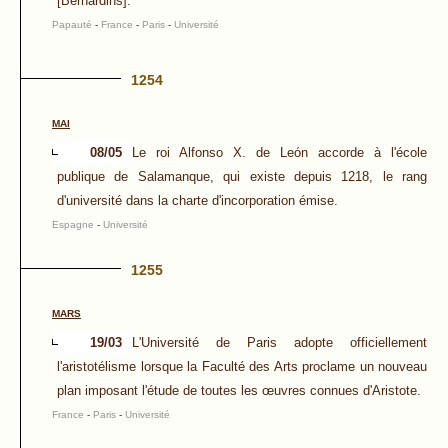
[Bernardins].
Papauté
-
France
-
Paris
-
Université
1254
MAI
08/05
Le roi Alfonso X. de León accorde à l'école
publique de Salamanque, qui existe depuis 1218, le rang
d'université dans la charte d'incorporation émise.
Espagne
-
Université
1255
MARS
19/03
L'Université de Paris adopte officiellement
l'aristotélisme lorsque la Faculté des Arts proclame un nouveau
plan imposant l'étude de toutes les œuvres connues d'Aristote.
France
-
Paris
-
Université