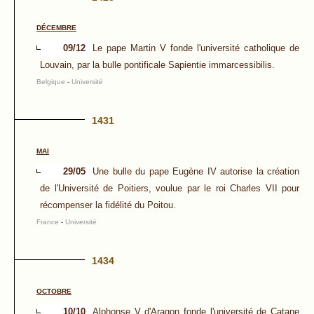
DÉCEMBRE
09/12
Le pape Martin V fonde l'université catholique de
Louvain, par la bulle pontificale Sapientie immarcessibilis.
Belgique
-
Université
1431
MAI
29/05
Une bulle du pape Eugène IV autorise la création
de l'Université de Poitiers, voulue par le roi Charles VII pour
récompenser la fidélité du Poitou.
France
-
Université
1434
OCTOBRE
10/10
Alphonse V d'Aragon fonde l'université de Catane