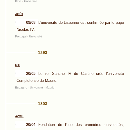
Italie
-
Université
AOÛT
09/08
L'université de Lisbonne est confirmée par le pape
Nicolas IV.
Portugal
-
Université
1293
MAI
20/05
Le roi Sanche IV de Castille crée l'université
Complutense de Madrid.
Espagne
-
Université
-
Madrid
1303
AVRIL
20/04
Fondation de l'une des premières universités,