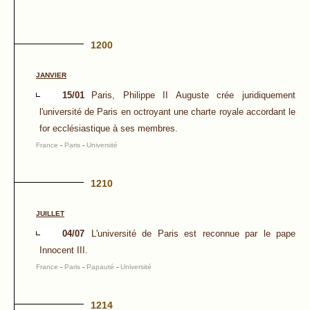
1200
JANVIER
15/01
Paris, Philippe II Auguste crée juridiquement
l'université de Paris en octroyant une charte royale accordant le
for ecclésiastique à ses membres.
France
-
Paris
-
Université
1210
JUILLET
04/07
L'université de Paris est reconnue par le pape
Innocent III.
France
-
Paris
-
Papauté
-
Université
1214