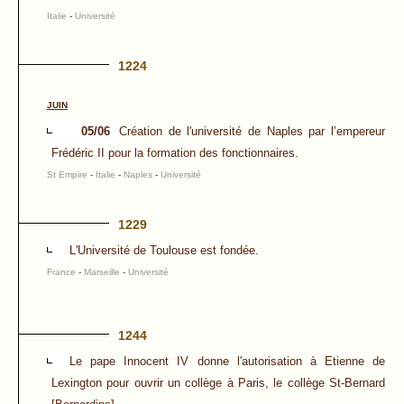
Italie
-
Université
1224
JUIN
05/06
Création de l'université de Naples par l’empereur
Frédéric II pour la formation des fonctionnaires.
St Empire
-
Italie
-
Naples
-
Université
1229
L'Université de Toulouse est fondée.
France
-
Marseille
-
Université
1244
Le pape Innocent IV donne l'autorisation à Etienne de
Lexington pour ouvrir un collège à Paris, le collège St-Bernard