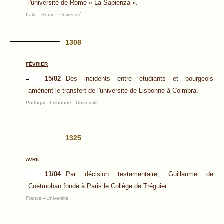
l'université de Rome « La Sapienza ».
Italie
-
Rome
-
Université
1308
FÉVRIER
15/02
Des incidents entre étudiants et bourgeois
amènent le transfert de l'université de Lisbonne à Coimbra.
Portugal
-
Lisbonne
-
Université
1325
AVRIL
11/04
Par décision testamentaire, Guillaume de
Coëtmohan fonde à Paris le Collège de Tréguier.
France
-
Université