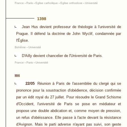
France
-
Paris
-
Eglise catholique
-
Eglise orthodoxe
-
Université
1398
Jean Hus devient professeur de théologie à l'université de
Prague. Il défend la doctrine de John Wyclif, condamnée par
l'Église.
Bohême
-
Université
D'Ailly devient chancelier de l'Université de Paris.
France
-
Paris
-
Université
MAI
22/05
Réunion à Paris de l'assemblée du clergé qui se
prononce pour la soustraction d'obédience, décision confirmée
par un édit royal du 27 juillet. Pour résoudre le Grand Schisme
d'Occident, l'université de Paris se pose en médiateur et
propose une double abdication et, comme moyen de pression,
un refus d'obéissance. Elle passe à l'acte devant la résistance
d'Avignon. Mais le parti adverse n'ayant pas suivi, son geste