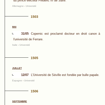
du prince électeur Frédéric III de Saxe.
Allemagne
-
Université
1503
MAI
31/05
Copernic est proclamé docteur en droit canon à
l'université de Ferrare.
Italie
-
Université
1505
JUILLET
12/07
L'Université de Séville est fondée par bulle papale.
Espagne
-
Université
1506
SEPTEMBRE